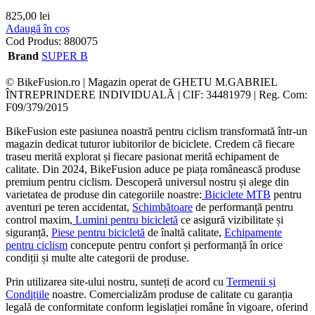
825,00
lei
Adaugă în coș
Cod Produs:
880075
Brand
SUPER B
© BikeFusion.ro | Magazin operat de GHETU M.GABRIEL
ÎNTREPRINDERE INDIVIDUALĂ | CIF: 34481979 | Reg. Com:
F09/379/2015
BikeFusion este pasiunea noastră pentru ciclism transformată într-un
magazin dedicat tuturor iubitorilor de biciclete. Credem că fiecare
traseu merită explorat și fiecare pasionat merită echipament de
calitate. Din 2024, BikeFusion aduce pe piața românească produse
premium pentru ciclism. Descoperă universul nostru și alege din
varietatea de produse din categoriile noastre:
Biciclete MTB
pentru
aventuri pe teren accidentat,
Schimbătoare
de performanță pentru
control maxim,
Lumini pentru bicicletă
ce asigură vizibilitate și
siguranță,
Piese pentru bicicletă
de înaltă calitate,
Echipamente
pentru ciclism
concepute pentru confort și performanță în orice
condiții și multe alte categorii de produse.
Prin utilizarea site-ului nostru, sunteți de acord cu
Termenii și
Condițiile
noastre. Comercializăm produse de calitate cu garanția
legală de conformitate conform legislației române în vigoare, oferind