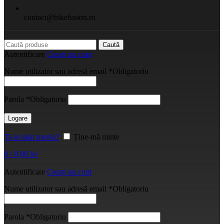
contact@bikefusion.ro
Caută
Autentificare
Creați un cont
Nume utilizator sau adresă email
*
Obligatoriu
Parola
*
Obligatoriu
Logare
Ți-ai uitat parola?
Ține-mă minte
0
/
0,00
lei
Autentificare
Creați un cont
Nume utilizator sau adresă email
*
Obligatoriu
Parola
*
Obligatoriu