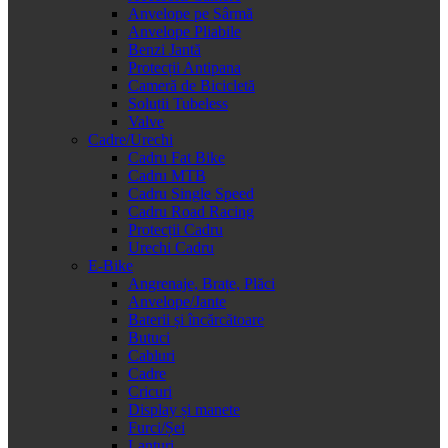
Anvelope pe Sârmă
Anvelope Pliabile
Benzi Jantă
Protecții Antipana
Cameră de Bicicletă
Soluții Tubeless
Valve
Cadre/Urechi
Cadru Fat Bike
Cadru MTB
Cadru Single Speed
Cadru Road Racing
Protecții Cadru
Urechi Cadru
E-Bike
Angrenaje, Brațe, Plăci
Anvelope/Jante
Baterii și încărcătoare
Butuci
Cabluri
Cadre
Cricuri
Display și manete
Furci/Șei
Lanțuri