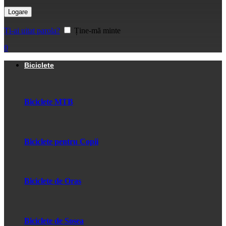
Logare
Ți-ai uitat parola?
Ține-mă minte
0
Biciclete
Biciclete MTB
Biciclete pentru Copii
Biciclete de Oras
Biciclete de Sosea