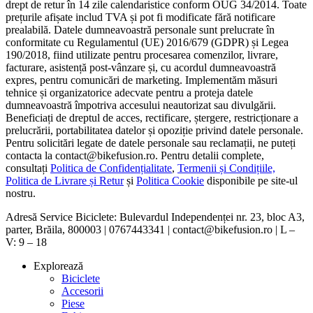
drept de retur în 14 zile calendaristice conform OUG 34/2014. Toate
prețurile afișate includ TVA și pot fi modificate fără notificare
prealabilă. Datele dumneavoastră personale sunt prelucrate în
conformitate cu Regulamentul (UE) 2016/679 (GDPR) și Legea
190/2018, fiind utilizate pentru procesarea comenzilor, livrare,
facturare, asistență post-vânzare și, cu acordul dumneavoastră
expres, pentru comunicări de marketing. Implementăm măsuri
tehnice și organizatorice adecvate pentru a proteja datele
dumneavoastră împotriva accesului neautorizat sau divulgării.
Beneficiați de dreptul de acces, rectificare, ștergere, restricționare a
prelucrării, portabilitatea datelor și opoziție privind datele personale.
Pentru solicitări legate de datele personale sau reclamații, ne puteți
contacta la contact@bikefusion.ro. Pentru detalii complete,
consultați
Politica de Confidențialitate
,
Termenii și Condițiile,
Politica de Livrare și Retur
și
Politica Cookie
disponibile pe site-ul
nostru.
Adresă Service Biciclete: Bulevardul Independenței nr. 23, bloc A3,
parter, Brăila, 800003 | 0767443341 | contact@bikefusion.ro | L –
V: 9 – 18
Explorează
Biciclete
Accesorii
Piese