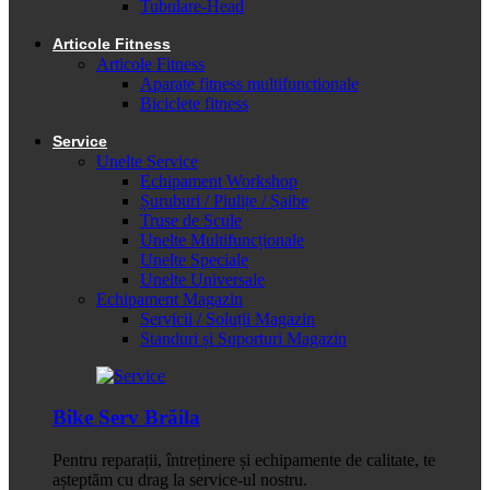
Tubulare-Head
Articole Fitness
Articole Fitness
Aparate fitness multifunctionale
Biciclete fitness
Service
Unelte Service
Echipament Workshop
Șuruburi / Piulițe / Șaibe
Truse de Scule
Unelte Multifuncționale
Unelte Speciale
Unelte Universale
Echipament Magazin
Servicii / Soluții Magazin
Standuri și Suporturi Magazin
Bike Serv Brăila
Pentru reparații, întreținere și echipamente de calitate, te
așteptăm cu drag la service-ul nostru.