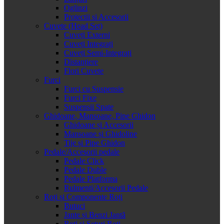
Oglinzi
Protectii si Accesorii
Cuvete (Head Set)
Cuveți Externi
Cuveți Integrați
Cuveți Semi-Integrați
Distanțiere
Flori Cuvete
Furci
Furci cu Suspensie
Furci Fixe
Suspensii Spate
Ghidoane, Mansoane, Pipe Ghidon
Ghidoane și Accesorii
Mansoane și Ghidoline
Tije și Pipe Ghidon
Pedale/Accesorii pedale
Pedale Click
Pedale Duble
Pedale Platforma
Rulmenti/Accesorii Pedale
Roți și Componente Roți
Butuci
Jante și Benzi Jantă
Roți și Seturi Roți