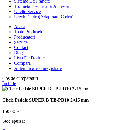
Sisteme De Franare
Trotineta Electrica Si Accesorii
Unelte Service
Urechi Cadru(Adaptoare Cadru)
Acasa
Toate Produsele
Producatori
Service
Contact
Blog
Lista De Dorințe
Compara
Autentificare / Înregistrare
Coș de cumpărături
Închide
Cheie Pedale SUPER B TB-PD10 2×15 mm
150,00
lei
Stoc epuizat