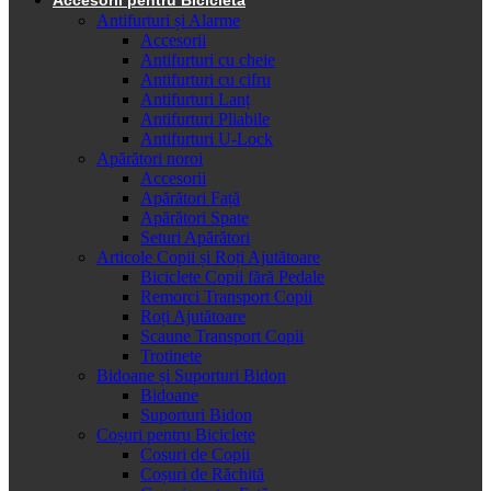
Antifurturi și Alarme
Accesorii
Antifurturi cu cheie
Antifurturi cu cifru
Antifurturi Lanț
Antifurturi Pliabile
Antifurturi U-Lock
Apărători noroi
Accesorii
Apărători Față
Apărători Spate
Seturi Apărători
Articole Copii și Roți Ajutătoare
Biciclete Copii fără Pedale
Remorci Transport Copii
Roți Ajutătoare
Scaune Transport Copii
Trotinete
Bidoane și Suporturi Bidon
Bidoane
Suporturi Bidon
Coșuri pentru Biciclete
Cosuri de Copii
Coșuri de Răchită