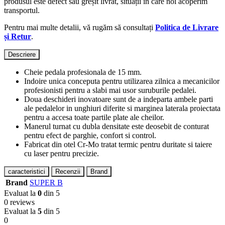
produsul este defect sau greșit livrat, situații în care noi acoperim
transportul.
Pentru mai multe detalii, vă rugăm să consultați
Politica de Livrare
și Retur
.
Descriere
Cheie pedala profesionala de 15 mm.
Indoire unica conceputa pentru utilizarea zilnica a mecanicilor
profesionisti pentru a slabi mai usor suruburile pedalei.
Doua deschideri inovatoare sunt de a indeparta ambele parti
ale pedalelor in unghiuri diferite si marginea laterala proiectata
pentru a accesa toate partile plate ale cheilor.
Manerul turnat cu dubla densitate este deosebit de conturat
pentru efect de parghie, confort si control.
Fabricat din otel Cr-Mo tratat termic pentru duritate si taiere
cu laser pentru precizie.
caracteristici
Recenzii
Brand
Brand
SUPER B
Evaluat la
0
din 5
0 reviews
Evaluat la
5
din 5
0