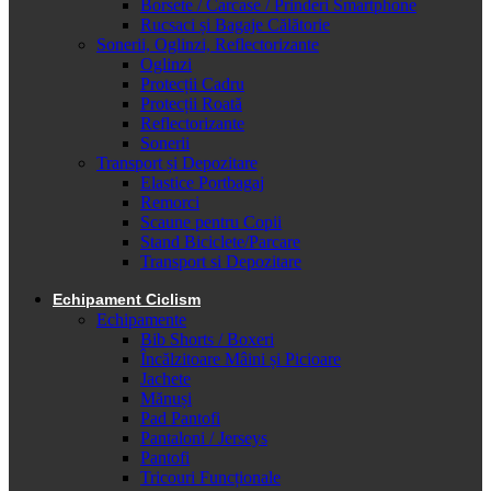
Borsete / Carcase / Prinderi Smartphone
Rucsaci și Bagaje Călătorie
Sonerii, Oglinzi, Reflectorizante
Oglinzi
Protecții Cadru
Protecții Roată
Reflectorizante
Sonerii
Transport și Depozitare
Elastice Portbagaj
Remorci
Scaune pentru Copii
Stand Biciclete/Parcare
Transport si Depozitare
Echipament Ciclism
Echipamente
Bib Shorts / Boxeri
Încălzitoare Mâini și Picioare
Jachete
Mănuși
Pad Pantofi
Pantaloni / Jerseys
Pantofi
Tricouri Funcționale