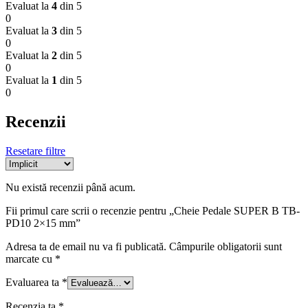
Evaluat la
4
din 5
0
Evaluat la
3
din 5
0
Evaluat la
2
din 5
0
Evaluat la
1
din 5
0
Recenzii
Resetare filtre
Nu există recenzii până acum.
Fii primul care scrii o recenzie pentru „Cheie Pedale SUPER B TB-
PD10 2×15 mm”
Adresa ta de email nu va fi publicată.
Câmpurile obligatorii sunt
marcate cu
*
Evaluarea ta
*
Recenzia ta
*