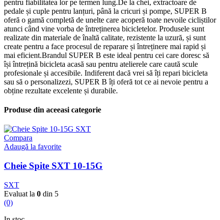
pentru fiabilitatea lor pe termen lung.De la chei, extractoare de
pedale și cuple pentru lanțuri, până la cricuri și pompe, SUPER B
oferă o gamă completă de unelte care acoperă toate nevoile cicliștilor
atunci când vine vorba de întreținerea bicicletelor. Produsele sunt
realizate din materiale de înaltă calitate, rezistente la uzură, și sunt
create pentru a face procesul de reparare și întreținere mai rapid și
mai eficient.Brandul SUPER B este ideal pentru cei care doresc să
își întrețină bicicleta acasă sau pentru atelierele care caută scule
profesionale și accesibile. Indiferent dacă vrei să îți repari bicicleta
sau să o personalizezi, SUPER B îți oferă tot ce ai nevoie pentru a
obține rezultate excelente și durabile.
Produse din aceeasi categorie
Compara
Adaugă la favorite
Cheie Spite SXT 10-15G
SXT
Evaluat la
0
din 5
(0)
In stoc