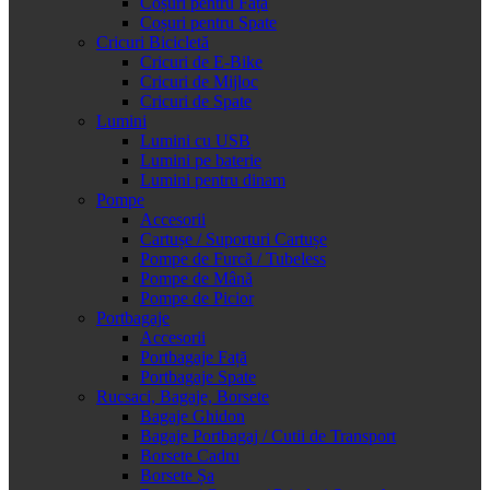
Coșuri pentru Față
Coșuri pentru Spate
Cricuri Bicicletă
Cricuri de E-Bike
Cricuri de Mijloc
Cricuri de Spate
Lumini
Lumini cu USB
Lumini pe baterie
Lumini pentru dinam
Pompe
Accesorii
Cartușe / Suporturi Cartușe
Pompe de Furcă / Tubeless
Pompe de Mână
Pompe de Picior
Portbagaje
Accesorii
Portbagaje Față
Portbagaje Spate
Rucsaci, Bagaje, Borsete
Bagaje Ghidon
Bagaje Portbagaj / Cutii de Transport
Borsete Cadru
Borsete Șa