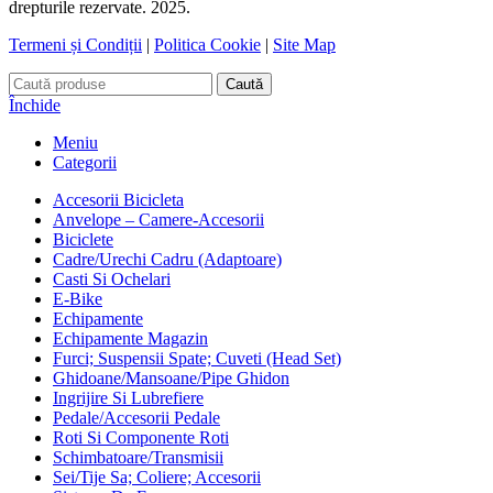
drepturile rezervate. 2025.
Termeni și Condiții
|
Politica Cookie
|
Site Map
Caută
Închide
Meniu
Categorii
Accesorii Bicicleta
Anvelope – Camere-Accesorii
Biciclete
Cadre/Urechi Cadru (Adaptoare)
Casti Si Ochelari
E-Bike
Echipamente
Echipamente Magazin
Furci; Suspensii Spate; Cuveti (Head Set)
Ghidoane/Mansoane/Pipe Ghidon
Ingrijire Si Lubrefiere
Pedale/Accesorii Pedale
Roti Si Componente Roti
Schimbatoare/Transmisii
Sei/Tije Sa; Coliere; Accesorii