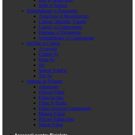
Spițe și Nipluri
Schimbătoare și Transmisii
Angrenaje și Monoblocuri
Cabluri, Mantale, Capete
Lanțuri și Componente
Pinioane și Distanțiere
Schimbătoare și Componente
Șei/Tije și Coliere
Accesorii
Coliere Șa
Huse Șa
Șei
Sistem VeloFit
Tije Șa
Sisteme de Frânare
Adaptoare
Discuri Frână
Frâne pe disc
Frâne V-Brake
Kituri Aerisire/Componente
Manete Frână
Plăcuțe Frână Disc
Saboti Frână
Accesorii pentru Bicicleta