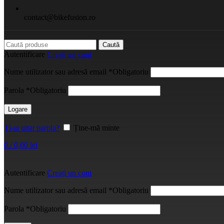
contact@bikefusion.ro
Caută
Autentificare
Creați un cont
Nume utilizator sau adresă email
*
Obligatoriu
Parola
*
Obligatoriu
Logare
Ți-ai uitat parola?
Ține-mă minte
0
/
0,00
lei
Autentificare
Creați un cont
Nume utilizator sau adresă email
*
Obligatoriu
Parola
*
Obligatoriu