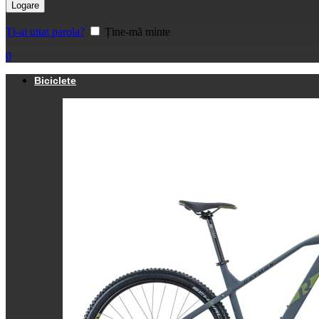
Logare
Ți-ai uitat parola?
Ține-mă minte
0
Biciclete