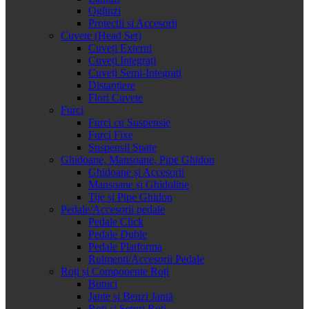
Oglinzi
Protectii si Accesorii
Cuvete (Head Set)
Cuveți Externi
Cuveți Integrați
Cuveți Semi-Integrați
Distanțiere
Flori Cuvete
Furci
Furci cu Suspensie
Furci Fixe
Suspensii Spate
Ghidoane, Mansoane, Pipe Ghidon
Ghidoane și Accesorii
Mansoane și Ghidoline
Tije și Pipe Ghidon
Pedale/Accesorii pedale
Pedale Click
Pedale Duble
Pedale Platforma
Rulmenti/Accesorii Pedale
Roți și Componente Roți
Butuci
Jante și Benzi Jantă
Roți și Seturi Roți