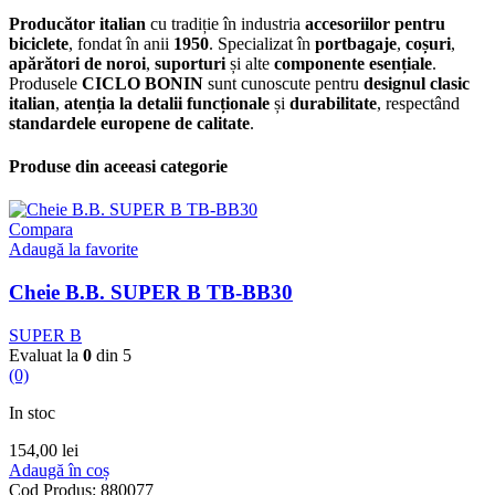
Producător italian
cu tradiție în industria
accesoriilor pentru
biciclete
, fondat în anii
1950
. Specializat în
portbagaje
,
coșuri
,
apărători de noroi
,
suporturi
și alte
componente esențiale
.
Produsele
CICLO BONIN
sunt cunoscute pentru
designul clasic
italian
,
atenția la detalii funcționale
și
durabilitate
, respectând
standardele europene de calitate
.
Produse din aceeasi categorie
Compara
Adaugă la favorite
Cheie B.B. SUPER B TB-BB30
SUPER B
Evaluat la
0
din 5
(0)
In stoc
154,00
lei
Adaugă în coș
Cod Produs:
880077