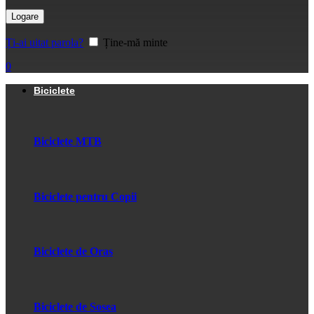
Logare
Ți-ai uitat parola?
Ține-mă minte
0
Biciclete
Biciclete MTB
Biciclete pentru Copii
Biciclete de Oras
Biciclete de Sosea