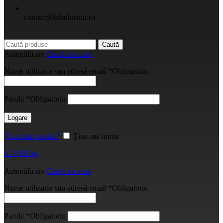
contact@bikefusion.ro
Caută
Autentificare
Creați un cont
Nume utilizator sau adresă email
*
Obligatoriu
Parola
*
Obligatoriu
Logare
Ți-ai uitat parola?
Ține-mă minte
0
/
0,00
lei
Autentificare
Creați un cont
Nume utilizator sau adresă email
*
Obligatoriu
Parola
*
Obligatoriu