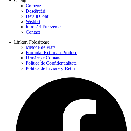
Clienți
Comenzi
Descărcări
Detalii Cont
Wishlist
Întrebări Frecvente
Contact
Linkuri Folositoare
Metode de Plată
Formular Returnări Produse
Urmărește Comanda
Politica de Confidențialitate
Politica de Livrare și Retur