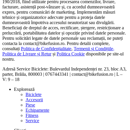
190/2018, fiind utilizate pentru procesarea comenzilor, livrare,
facturare, asistență post-vânzare și, cu acordul dumneavoastră
expres, pentru comunicări de marketing. Implementăm măsuri
tehnice și organizatorice adecvate pentru a proteja datele
dumneavoastră împotriva accesului neautorizat sau divulgării.
Beneficiați de dreptul de acces, rectificare, ștergere, restricționare a
prelucrării, portabilitatea datelor și opoziție privind datele personale.
Pentru solicitări legate de datele personale sau reclamații, ne puteți
contacta la contact@bikefusion.ro. Pentru detalii complete,
consultați
Politica de Confidențialitate
,
Termenii și Condițiile,
Politica de Livrare și Retur
și
Politica Cookie
disponibile pe site-ul
nostru.
Adresă Service Biciclete: Bulevardul Independenței nr. 23, bloc A3,
parter, Brăila, 800003 | 0767443341 | contact@bikefusion.ro | L –
V: 9 – 18
Explorează
Biciclete
Accesorii
Piese
Echipamente
Fitness
Service