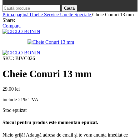
Caută
Prima pagină
Unelte Service
Unelte Speciale
Cheie Conuri 13 mm
Share:
Compara
SKU:
BIVC026
Cheie Conuri 13 mm
29,00
lei
include 21% TVA
Stoc epuizat
Stocul pentru produs este momentan epuizat.
Nicio grijă! Adaugă adresa de email și te vom anunța imediat ce