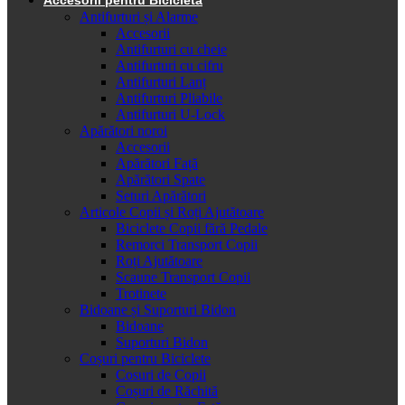
Antifurturi și Alarme
Accesorii
Antifurturi cu cheie
Antifurturi cu cifru
Antifurturi Lanț
Antifurturi Pliabile
Antifurturi U-Lock
Apărători noroi
Accesorii
Apărători Față
Apărători Spate
Seturi Apărători
Articole Copii și Roți Ajutătoare
Biciclete Copii fără Pedale
Remorci Transport Copii
Roți Ajutătoare
Scaune Transport Copii
Trotinete
Bidoane și Suporturi Bidon
Bidoane
Suporturi Bidon
Coșuri pentru Biciclete
Cosuri de Copii
Coșuri de Răchită