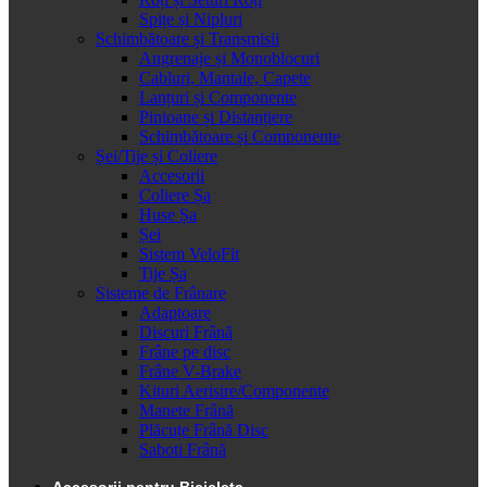
Spițe și Nipluri
Schimbătoare și Transmisii
Angrenaje și Monoblocuri
Cabluri, Mantale, Capete
Lanțuri și Componente
Pinioane și Distanțiere
Schimbătoare și Componente
Șei/Tije și Coliere
Accesorii
Coliere Șa
Huse Șa
Șei
Sistem VeloFit
Tije Șa
Sisteme de Frânare
Adaptoare
Discuri Frână
Frâne pe disc
Frâne V-Brake
Kituri Aerisire/Componente
Manete Frână
Plăcuțe Frână Disc
Saboti Frână
Accesorii pentru Bicicleta