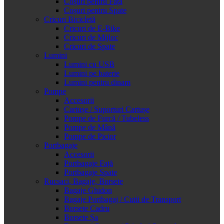
Coșuri pentru Față
Coșuri pentru Spate
Cricuri Bicicletă
Cricuri de E-Bike
Cricuri de Mijloc
Cricuri de Spate
Lumini
Lumini cu USB
Lumini pe baterie
Lumini pentru dinam
Pompe
Accesorii
Cartușe / Suporturi Cartușe
Pompe de Furcă / Tubeless
Pompe de Mână
Pompe de Picior
Portbagaje
Accesorii
Portbagaje Față
Portbagaje Spate
Rucsaci, Bagaje, Borsete
Bagaje Ghidon
Bagaje Portbagaj / Cutii de Transport
Borsete Cadru
Borsete Șa