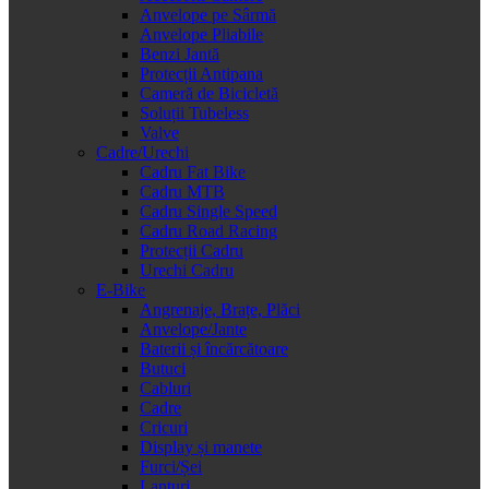
Anvelope pe Sârmă
Anvelope Pliabile
Benzi Jantă
Protecții Antipana
Cameră de Bicicletă
Soluții Tubeless
Valve
Cadre/Urechi
Cadru Fat Bike
Cadru MTB
Cadru Single Speed
Cadru Road Racing
Protecții Cadru
Urechi Cadru
E-Bike
Angrenaje, Brațe, Plăci
Anvelope/Jante
Baterii și încărcătoare
Butuci
Cabluri
Cadre
Cricuri
Display și manete
Furci/Șei
Lanțuri