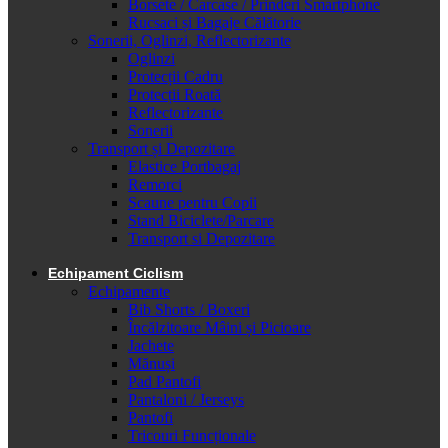
Borsete / Carcase / Prinderi Smartphone
Rucsaci și Bagaje Călătorie
Sonerii, Oglinzi, Reflectorizante
Oglinzi
Protecții Cadru
Protecții Roată
Reflectorizante
Sonerii
Transport și Depozitare
Elastice Portbagaj
Remorci
Scaune pentru Copii
Stand Biciclete/Parcare
Transport si Depozitare
Echipament Ciclism
Echipamente
Bib Shorts / Boxeri
Încălzitoare Mâini și Picioare
Jachete
Mănuși
Pad Pantofi
Pantaloni / Jerseys
Pantofi
Tricouri Funcționale