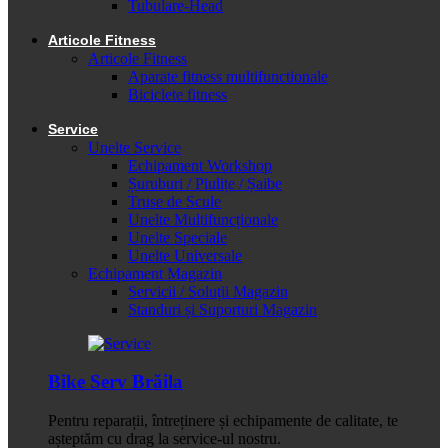
Tubulare-Head
Articole Fitness
Articole Fitness
Aparate fitness multifunctionale
Biciclete fitness
Service
Unelte Service
Echipament Workshop
Șuruburi / Piulițe / Șaibe
Truse de Scule
Unelte Multifuncționale
Unelte Speciale
Unelte Universale
Echipament Magazin
Servicii / Soluții Magazin
Standuri și Suporturi Magazin
Bike Serv Brăila
Pentru reparații, întreținere și echipamente de calitate, te
așteptăm cu drag la service-ul nostru.