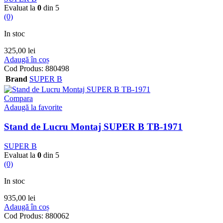
Evaluat la
0
din 5
(0)
In stoc
325,00
lei
Adaugă în coș
Cod Produs:
880498
Brand
SUPER B
Compara
Adaugă la favorite
Stand de Lucru Montaj SUPER B TB-1971
SUPER B
Evaluat la
0
din 5
(0)
In stoc
935,00
lei
Adaugă în coș
Cod Produs:
880062