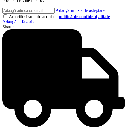
produsul revine în stoc.
Adaugă în lista de așteptare
Am citit si sunt de acord cu
politică de confidențialitate
Adaugă la favorite
Share: