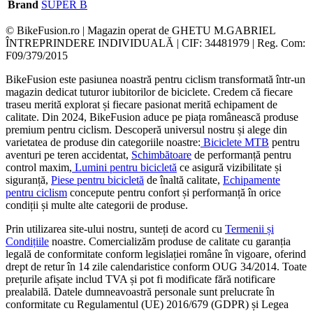
Brand
SUPER B
© BikeFusion.ro | Magazin operat de GHETU M.GABRIEL
ÎNTREPRINDERE INDIVIDUALĂ | CIF: 34481979 | Reg. Com:
F09/379/2015
BikeFusion este pasiunea noastră pentru ciclism transformată într-un
magazin dedicat tuturor iubitorilor de biciclete. Credem că fiecare
traseu merită explorat și fiecare pasionat merită echipament de
calitate. Din 2024, BikeFusion aduce pe piața românească produse
premium pentru ciclism. Descoperă universul nostru și alege din
varietatea de produse din categoriile noastre:
Biciclete MTB
pentru
aventuri pe teren accidentat,
Schimbătoare
de performanță pentru
control maxim,
Lumini pentru bicicletă
ce asigură vizibilitate și
siguranță,
Piese pentru bicicletă
de înaltă calitate,
Echipamente
pentru ciclism
concepute pentru confort și performanță în orice
condiții și multe alte categorii de produse.
Prin utilizarea site-ului nostru, sunteți de acord cu
Termenii și
Condițiile
noastre. Comercializăm produse de calitate cu garanția
legală de conformitate conform legislației române în vigoare, oferind
drept de retur în 14 zile calendaristice conform OUG 34/2014. Toate
prețurile afișate includ TVA și pot fi modificate fără notificare
prealabilă. Datele dumneavoastră personale sunt prelucrate în
conformitate cu Regulamentul (UE) 2016/679 (GDPR) și Legea