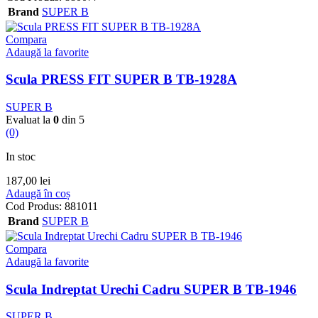
Brand
SUPER B
Compara
Adaugă la favorite
Scula PRESS FIT SUPER B TB-1928A
SUPER B
Evaluat la
0
din 5
(0)
In stoc
187,00
lei
Adaugă în coș
Cod Produs:
881011
Brand
SUPER B
Compara
Adaugă la favorite
Scula Indreptat Urechi Cadru SUPER B TB-1946
SUPER B