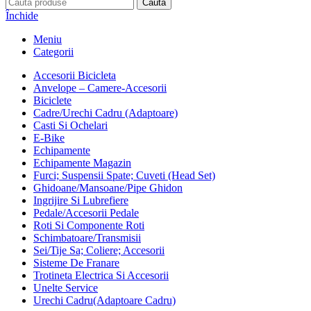
Caută
Închide
Meniu
Categorii
Accesorii Bicicleta
Anvelope – Camere-Accesorii
Biciclete
Cadre/Urechi Cadru (Adaptoare)
Casti Si Ochelari
E-Bike
Echipamente
Echipamente Magazin
Furci; Suspensii Spate; Cuveti (Head Set)
Ghidoane/Mansoane/Pipe Ghidon
Ingrijire Si Lubrefiere
Pedale/Accesorii Pedale
Roti Si Componente Roti
Schimbatoare/Transmisii
Sei/Tije Sa; Coliere; Accesorii
Sisteme De Franare
Trotineta Electrica Si Accesorii
Unelte Service
Urechi Cadru(Adaptoare Cadru)