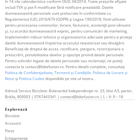
în 14 zile calendaristice conform OUG 34/2014. Toate prețurile afișate
includ TVA și pot fi modificate fără notificare prealabilă. Datele
dumneavoastră personale sunt prelucrate în conformitate cu
Regulamentul (UE) 2016/679 (GDPR) și Legea 190/2018, fiind utilizate
pentru procesarea comenzilor, livrare, facturare, asistență post-vânzare
și, cu acordul dumneavoastră expres, pentru comunicări de marketing.
Implementăm măsuri tehnice și organizatorice adecvate pentru a proteja
datele dumneavoastră împotriva accesului neautorizat sau divulgării.
Beneficiați de dreptul de acces, rectificare, ștergere, restricționare a
prelucrării, portabilitatea datelor și opoziție privind datele personale.
Pentru solicitări legate de datele personale sau reclamații, ne puteți
contacta la contact@bikefusion.ro. Pentru detalii complete, consultați
Politica de Confidențialitate
,
Termenii și Condițiile,
Politica de Livrare și
Retur
și
Politica Cookie
disponibile pe site-ul nostru.
Adresă Service Biciclete: Bulevardul Independenței nr. 23, bloc A3, parter,
Brăila, 800003 | 0767443341 | contact@bikefusion.ro | L – V: 9 – 18
Explorează
Biciclete
Accesorii
Piese
Echipamente