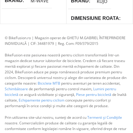
M-WAVE
BRAND
KUJO
BRAND
DIMENSIUNE ROATA
8 inch
© BikeFusion.ro | Magazin operat de GHETU M.GABRIEL ÎNTREPRINDERE
INDIVIDUALĂ | CIF: 34481979 | Reg. Com: F09/379/2015
AV
TIP VALVA
BikeFusion este pasiunea noastră pentru ciclism transformată într-un
magazin dedicat tuturor iubitorilor de biciclete. Credem că fiecare traseu
merită explorat și fiecare pasionat merită echipament de calitate. Din
2024, BikeFusion aduce pe piața românească produse premium pentru
ciclism. Descoperă universul nostru și alege din varietatea de produse din
categoriile noastre:
Biciclete MTB
pentru aventuri pe teren accidentat,
Schimbătoare
de performanță pentru control maxim,
Lumini pentru
bicicletă
ce asigură vizibilitate și siguranță,
Piese pentru bicicletă
de înaltă
calitate,
Echipamente pentru ciclism
concepute pentru confort și
performanță în orice condiții și multe alte categorii de produse.
Prin utilizarea site-ului nostru, sunteți de acord cu
Termenii și Condițiile
noastre. Comercializăm produse de calitate cu garanția legală de
conformitate conform legislației române în vigoare, oferind drept de retur