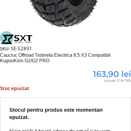
SE-52891
SKU:
Cauciuc Offroad Trotineta Electrica 8.5 X3 Compatibil
KugooKirin G2/G2 PRO
163,90
lei
include 21% TVA
Stoc epuizat
Stocul pentru produs este momentan
epuizat.
Nicio grijă! Adaugă adresa de email și te vom