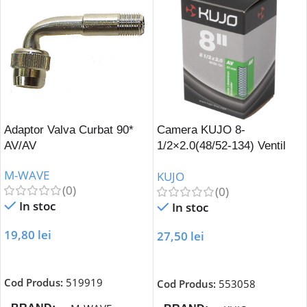
Adaptor Valva Curbat 90*
Camera KUJO 8-
AV/AV
1/2×2.0(48/52-134) Ventil
Drept AV -22 mm
M-WAVE
KUJO
(0)
(0)
In stoc
In stoc
19,80
lei
27,50
lei
Adaugă În Coș
Adaugă În Coș
Cod Produs:
519919
Cod Produs:
553058