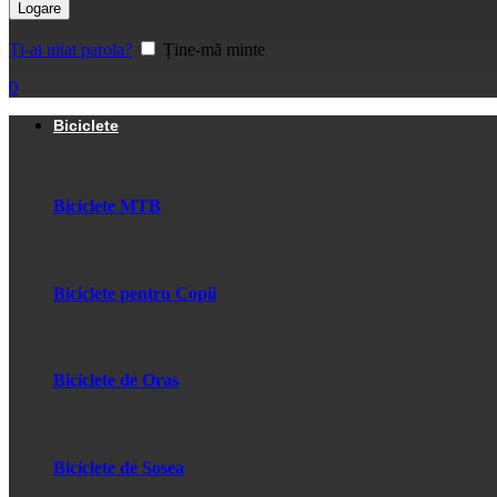
Logare
Ți-ai uitat parola?
Ține-mă minte
0
Biciclete
Biciclete MTB
Biciclete pentru Copii
Biciclete de Oras
Biciclete de Sosea