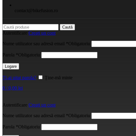
contact@bikefusion.ro
Caută
Autentificare
Creați un cont
Nume utilizator sau adresă email
*
Obligatoriu
Parola
*
Obligatoriu
Logare
Ți-ai uitat parola?
Ține-mă minte
0
/
0,00
lei
Autentificare
Creați un cont
Nume utilizator sau adresă email
*
Obligatoriu
Parola
*
Obligatoriu