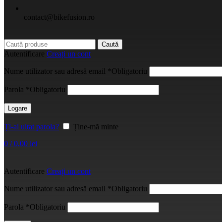
contact@bikefusion.ro
Caută
Autentificare
Creați un cont
Nume utilizator sau adresă email
*
Obligatoriu
Parola
*
Obligatoriu
Logare
Ți-ai uitat parola?
Ține-mă minte
0
/
0,00
lei
Autentificare
Creați un cont
Nume utilizator sau adresă email
*
Obligatoriu
Parola
*
Obligatoriu