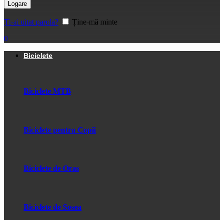
Logare
Ți-ai uitat parola?
Ține-mă minte
0
Biciclete
Biciclete MTB
Biciclete pentru Copii
Biciclete de Oras
Biciclete de Sosea