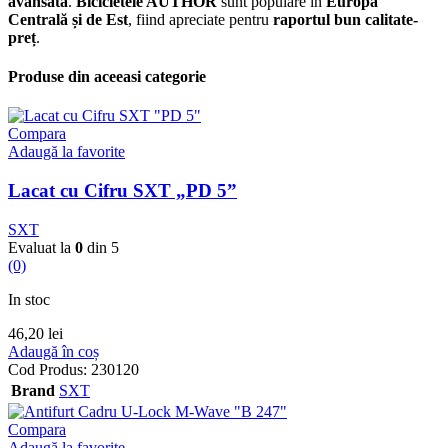
avansată
.
Bicicletele AUTHOR
sunt populare în
Europa
Centrală și de Est
, fiind apreciate pentru
raportul bun calitate-
preț
.
Produse din aceeasi categorie
Compara
Adaugă la favorite
Lacat cu Cifru SXT „PD 5”
SXT
Evaluat la
0
din 5
(0)
In stoc
46,20
lei
Adaugă în coș
Cod Produs:
230120
Brand
SXT
Compara
Adaugă la favorite