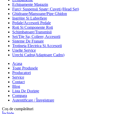
Echipamente Magazin
Furci; Suspensii Spate; Cuveti (Head Set)
Ghidoane/Mansoane/Pipe Ghidon
Ingrijire Si Lubrefiere
Pedale/Accesorii Pedale
Roti Si Componente Roti
Schimbatoare/Transmisii
Sei/Tije Sa; Coliere; Accesorii
Sisteme De Franare
Trotineta Electrica Si Accesorii
Unelte Service
Urechi Cadru(Adaptoare Cadru)
Acasa
Toate Produsele
Producatori
Service
Contact
Blog
Lista De Dorințe
Compara
Autentificare / Înregistrare
Coș de cumpărături
Închide