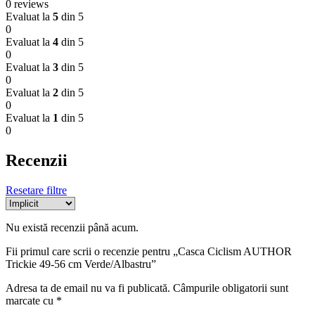
0 reviews
Evaluat la
5
din 5
0
Evaluat la
4
din 5
0
Evaluat la
3
din 5
0
Evaluat la
2
din 5
0
Evaluat la
1
din 5
0
Recenzii
Resetare filtre
Nu există recenzii până acum.
Fii primul care scrii o recenzie pentru „Casca Ciclism AUTHOR
Trickie 49-56 cm Verde/Albastru”
Adresa ta de email nu va fi publicată.
Câmpurile obligatorii sunt
marcate cu
*