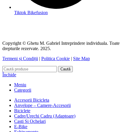
Tiktok Bikefusion
Copyright © Ghetu M. Gabriel Intreprindere individuala. Toate
drepturile rezervate. 2025.
Termeni și Condiții
|
Politica Cookie
|
Site Map
Caută
Închide
Meniu
Categorii
Accesorii Bicicleta
Anvelope – Camere-Accesorii
Biciclete
Cadre/Urechi Cadru (Adaptoare)
Casti Si Ochelari
E-Bike
Echipamente