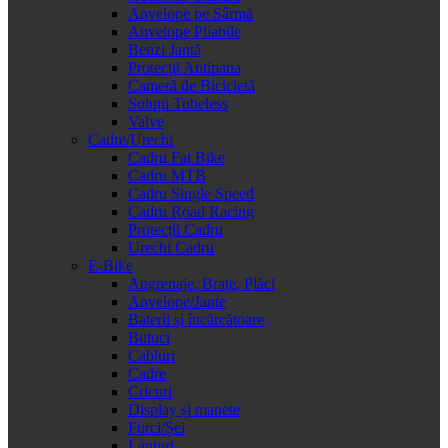
Anvelope pe Sârmă
Anvelope Pliabile
Benzi Jantă
Protecții Antipana
Cameră de Bicicletă
Soluții Tubeless
Valve
Cadre/Urechi
Cadru Fat Bike
Cadru MTB
Cadru Single Speed
Cadru Road Racing
Protecții Cadru
Urechi Cadru
E-Bike
Angrenaje, Brațe, Plăci
Anvelope/Jante
Baterii și încărcătoare
Butuci
Cabluri
Cadre
Cricuri
Display și manete
Furci/Șei
Lanțuri