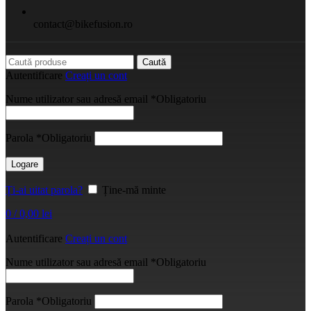
contact@bikefusion.ro
Caută
Autentificare
Creați un cont
Nume utilizator sau adresă email
*
Obligatoriu
Parola
*
Obligatoriu
Logare
Ți-ai uitat parola?
Ține-mă minte
0
/
0,00
lei
Autentificare
Creați un cont
Nume utilizator sau adresă email
*
Obligatoriu
Parola
*
Obligatoriu