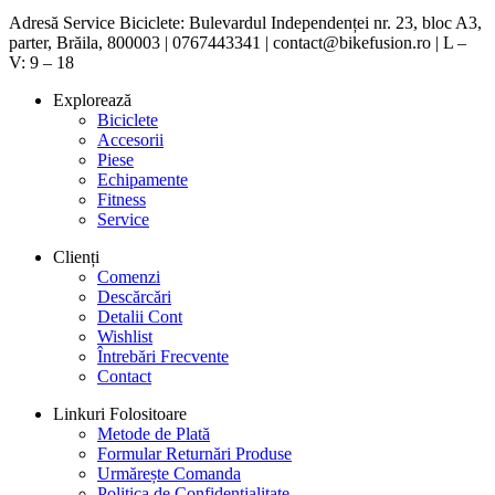
Adresă Service Biciclete: Bulevardul Independenței nr. 23, bloc A3,
parter, Brăila, 800003 | 0767443341 | contact@bikefusion.ro | L –
V: 9 – 18
Explorează
Biciclete
Accesorii
Piese
Echipamente
Fitness
Service
Clienți
Comenzi
Descărcări
Detalii Cont
Wishlist
Întrebări Frecvente
Contact
Linkuri Folositoare
Metode de Plată
Formular Returnări Produse
Urmărește Comanda
Politica de Confidențialitate