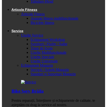
Tubulare-Head
Articole Fitness
Articole Fitness
Aparate fitness multifunctionale
Biciclete fitness
Service
Unelte Service
Echipament Workshop
Șuruburi / Piulițe / Șaibe
Truse de Scule
Unelte Multifuncționale
Unelte Speciale
Unelte Universale
Echipament Magazin
Servicii / Soluții Magazin
Standuri și Suporturi Magazin
Bike Serv Brăila
Pentru reparații, întreținere și echipamente de calitate, te
așteptăm cu drag la service-ul nostru.