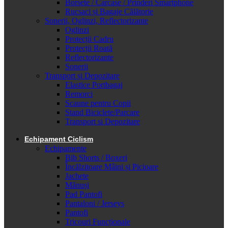
Borsete / Carcase / Prinderi Smartphone
Rucsaci și Bagaje Călătorie
Sonerii, Oglinzi, Reflectorizante
Oglinzi
Protecții Cadru
Protecții Roată
Reflectorizante
Sonerii
Transport și Depozitare
Elastice Portbagaj
Remorci
Scaune pentru Copii
Stand Biciclete/Parcare
Transport si Depozitare
Echipament Ciclism
Echipamente
Bib Shorts / Boxeri
Încălzitoare Mâini și Picioare
Jachete
Mănuși
Pad Pantofi
Pantaloni / Jerseys
Pantofi
Tricouri Funcționale