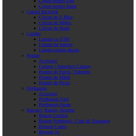
Coșuri pentru Față
Coșuri pentru Spate
Cricuri Bicicletă
Cricuri de E-Bike
Cricuri de Mijloc
Cricuri de Spate
Lumini
Lumini cu USB
Lumini pe baterie
Lumini pentru dinam
Pompe
Accesorii
Cartușe / Suporturi Cartușe
Pompe de Furcă / Tubeless
Pompe de Mână
Pompe de Picior
Portbagaje
Accesorii
Portbagaje Față
Portbagaje Spate
Rucsaci, Bagaje, Borsete
Bagaje Ghidon
Bagaje Portbagaj / Cutii de Transport
Borsete Cadru
Borsete Șa