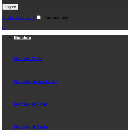
Logare
Ți-ai uitat parola?
Ține-mă minte
0
Biciclete
Biciclete MTB
Biciclete pentru Copii
Biciclete de Oras
Biciclete de Sosea