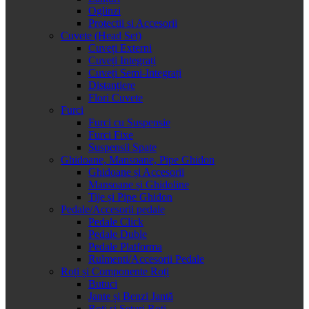
Oglinzi
Protectii si Accesorii
Cuvete (Head Set)
Cuveți Externi
Cuveți Integrați
Cuveți Semi-Integrați
Distanțiere
Flori Cuvete
Furci
Furci cu Suspensie
Furci Fixe
Suspensii Spate
Ghidoane, Mansoane, Pipe Ghidon
Ghidoane și Accesorii
Mansoane și Ghidoline
Tije și Pipe Ghidon
Pedale/Accesorii pedale
Pedale Click
Pedale Duble
Pedale Platforma
Rulmenti/Accesorii Pedale
Roți și Componente Roți
Butuci
Jante și Benzi Jantă
Roți și Seturi Roți