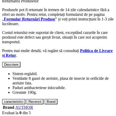
Returnarea Produselor
Produsele pot fi returnate în termen de 14 zile calendaristice fără a
oferi un motiv. Pentru retur, completați formularul de pe pagina
„
Formular Returnări Produse
” și veți primi instrucțiuni în 1-3 zile
lucrătoare.
Costul returului este suportat de client, exceptând cazurile în care
produsul este defect sau greșit livrat, situații în care noi acoperim
transportul.
Pentru mai multe detalii, vă rugăm să consultați
Politica de Livrare
și Retur
.
Descriere
Sistem reglabil.
Ventilatie 8 gauri de aerisire, plasa de insecte in orificiile de
aerisire fata.
Paduri antibacteriene inlocuibile.
Greutate 190g.
caracteristici
Recenzii
Brand
Brand
AUTHOR
Evaluat la
0
din 5