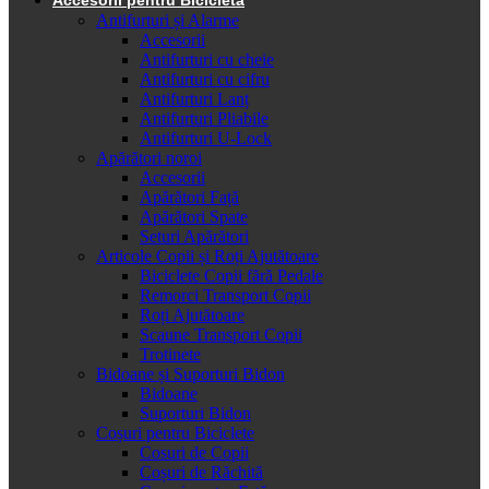
Antifurturi și Alarme
Accesorii
Antifurturi cu cheie
Antifurturi cu cifru
Antifurturi Lanț
Antifurturi Pliabile
Antifurturi U-Lock
Apărători noroi
Accesorii
Apărători Față
Apărători Spate
Seturi Apărători
Articole Copii și Roți Ajutătoare
Biciclete Copii fără Pedale
Remorci Transport Copii
Roți Ajutătoare
Scaune Transport Copii
Trotinete
Bidoane și Suporturi Bidon
Bidoane
Suporturi Bidon
Coșuri pentru Biciclete
Cosuri de Copii
Coșuri de Răchită