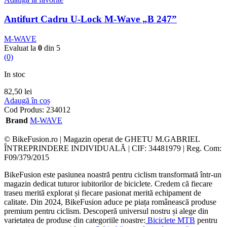
Antifurt Cadru U-Lock M-Wave „B 247”
M-WAVE
Evaluat la
0
din 5
(0)
In stoc
82,50
lei
Adaugă în coș
Cod Produs:
234012
Brand
M-WAVE
© BikeFusion.ro | Magazin operat de GHETU M.GABRIEL
ÎNTREPRINDERE INDIVIDUALĂ | CIF: 34481979 | Reg. Com:
F09/379/2015
BikeFusion este pasiunea noastră pentru ciclism transformată într-un
magazin dedicat tuturor iubitorilor de biciclete. Credem că fiecare
traseu merită explorat și fiecare pasionat merită echipament de
calitate. Din 2024, BikeFusion aduce pe piața românească produse
premium pentru ciclism. Descoperă universul nostru și alege din
varietatea de produse din categoriile noastre:
Biciclete MTB
pentru