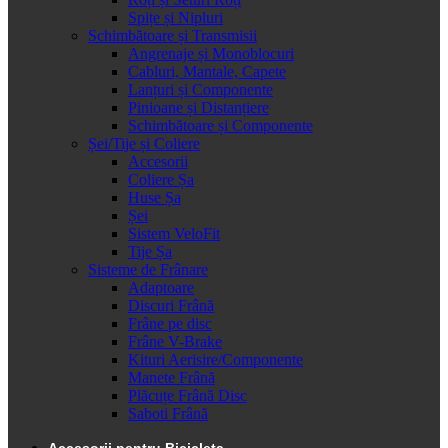
Spițe și Nipluri
Schimbătoare și Transmisii
Angrenaje și Monoblocuri
Cabluri, Mantale, Capete
Lanțuri și Componente
Pinioane și Distanțiere
Schimbătoare și Componente
Șei/Tije și Coliere
Accesorii
Coliere Șa
Huse Șa
Șei
Sistem VeloFit
Tije Șa
Sisteme de Frânare
Adaptoare
Discuri Frână
Frâne pe disc
Frâne V-Brake
Kituri Aerisire/Componente
Manete Frână
Plăcuțe Frână Disc
Saboti Frână
Accesorii pentru Bicicleta