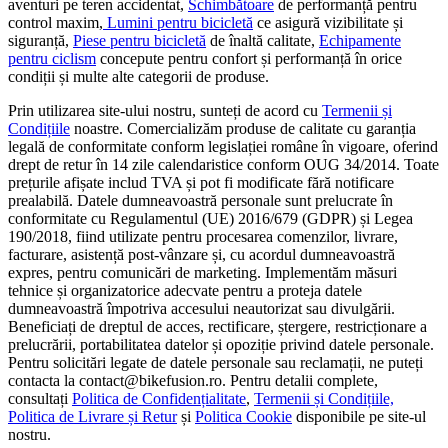
aventuri pe teren accidentat,
Schimbătoare
de performanță pentru
control maxim,
Lumini pentru bicicletă
ce asigură vizibilitate și
siguranță,
Piese pentru bicicletă
de înaltă calitate,
Echipamente
pentru ciclism
concepute pentru confort și performanță în orice
condiții și multe alte categorii de produse.
Prin utilizarea site-ului nostru, sunteți de acord cu
Termenii și
Condițiile
noastre. Comercializăm produse de calitate cu garanția
legală de conformitate conform legislației române în vigoare, oferind
drept de retur în 14 zile calendaristice conform OUG 34/2014. Toate
prețurile afișate includ TVA și pot fi modificate fără notificare
prealabilă. Datele dumneavoastră personale sunt prelucrate în
conformitate cu Regulamentul (UE) 2016/679 (GDPR) și Legea
190/2018, fiind utilizate pentru procesarea comenzilor, livrare,
facturare, asistență post-vânzare și, cu acordul dumneavoastră
expres, pentru comunicări de marketing. Implementăm măsuri
tehnice și organizatorice adecvate pentru a proteja datele
dumneavoastră împotriva accesului neautorizat sau divulgării.
Beneficiați de dreptul de acces, rectificare, ștergere, restricționare a
prelucrării, portabilitatea datelor și opoziție privind datele personale.
Pentru solicitări legate de datele personale sau reclamații, ne puteți
contacta la contact@bikefusion.ro. Pentru detalii complete,
consultați
Politica de Confidențialitate
,
Termenii și Condițiile,
Politica de Livrare și Retur
și
Politica Cookie
disponibile pe site-ul
nostru.