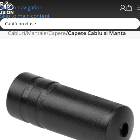
Skip to navigation
Skip to main content
Prima pagină
Schimbatoare/Transmisii
Cabluri/Mantale/Capete
Capete Cablu si Manta