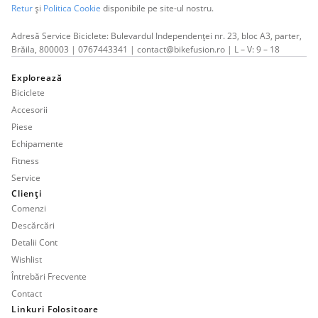
Retur
și
Politica Cookie
disponibile pe site-ul nostru.
Adresă Service Biciclete: Bulevardul Independenței nr. 23, bloc A3, parter,
Brăila, 800003 | 0767443341 | contact@bikefusion.ro | L – V: 9 – 18
Explorează
Biciclete
Accesorii
Piese
Echipamente
Fitness
Service
Clienți
Comenzi
Descărcări
Detalii Cont
Wishlist
Întrebări Frecvente
Contact
Linkuri Folositoare