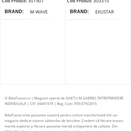
Cod Produs:
301907
Cod Produs:
303310
M-WAVE
EXUSTAR
BRAND
BRAND
© BikeFusion.ro | Magazin operat de GHETU M.GABRIEL ÎNTREPRINDERE
INDIVIDUALĂ | CIF: 34481979 | Reg. Com: F09/379/2015
BikeFusion este pasiunea noastră pentru ciclism transformată într-un
magazin dedicat tuturor iubitorilor de biciclete. Credem că fiecare traseu
merită explorat și fiecare pasionat merită echipament de calitate. Din