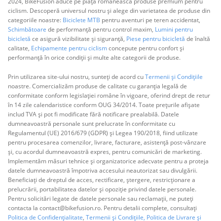
2024, BikeFusion aduce pe piața românească produse premium pentru
ciclism. Descoperă universul nostru și alege din varietatea de produse din
categoriile noastre:
Biciclete MTB
pentru aventuri pe teren accidentat,
Schimbătoare
de performanță pentru control maxim,
Lumini pentru
bicicletă
ce asigură vizibilitate și siguranță,
Piese pentru bicicletă
de înaltă
calitate,
Echipamente pentru ciclism
concepute pentru confort și
performanță în orice condiții și multe alte categorii de produse.
Prin utilizarea site-ului nostru, sunteți de acord cu
Termenii și Condițiile
noastre. Comercializăm produse de calitate cu garanția legală de
conformitate conform legislației române în vigoare, oferind drept de retur
în 14 zile calendaristice conform OUG 34/2014. Toate prețurile afișate
includ TVA și pot fi modificate fără notificare prealabilă. Datele
dumneavoastră personale sunt prelucrate în conformitate cu
Regulamentul (UE) 2016/679 (GDPR) și Legea 190/2018, fiind utilizate
pentru procesarea comenzilor, livrare, facturare, asistență post-vânzare
și, cu acordul dumneavoastră expres, pentru comunicări de marketing.
Implementăm măsuri tehnice și organizatorice adecvate pentru a proteja
datele dumneavoastră împotriva accesului neautorizat sau divulgării.
Beneficiați de dreptul de acces, rectificare, ștergere, restricționare a
prelucrării, portabilitatea datelor și opoziție privind datele personale.
Pentru solicitări legate de datele personale sau reclamații, ne puteți
contacta la contact@bikefusion.ro. Pentru detalii complete, consultați
Politica de Confidențialitate
,
Termenii și Condițiile,
Politica de Livrare și