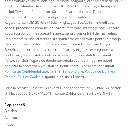
conformitate conform legislației române în vigoare, oferind drept de retur
în 14 zile calendaristice conform OUG 34/2014. Toate prețurile afișate
includ TVA și pot fi modificate fără notificare prealabilă. Datele
dumneavoastră personale sunt prelucrate în conformitate cu
Regulamentul (UE) 2016/679 (GDPR) și Legea 190/2018, fiind utilizate
pentru procesarea comenzilor, livrare, facturare, asistență post-vânzare
și, cu acordul dumneavoastră expres, pentru comunicări de marketing.
Implementăm măsuri tehnice și organizatorice adecvate pentru a proteja
datele dumneavoastră împotriva accesului neautorizat sau divulgării.
Beneficiați de dreptul de acces, rectificare, ștergere, restricționare a
prelucrării, portabilitatea datelor și opoziție privind datele personale.
Pentru solicitări legate de datele personale sau reclamații, ne puteți
contacta la contact@bikefusion.ro. Pentru detalii complete, consultați
Politica de Confidențialitate
,
Termenii și Condițiile,
Politica de Livrare și
Retur
și
Politica Cookie
disponibile pe site-ul nostru.
Adresă Service Biciclete: Bulevardul Independenței nr. 23, bloc A3, parter,
Brăila, 800003 | 0767443341 | contact@bikefusion.ro | L – V: 9 – 18
Explorează
Biciclete
Accesorii
Piese