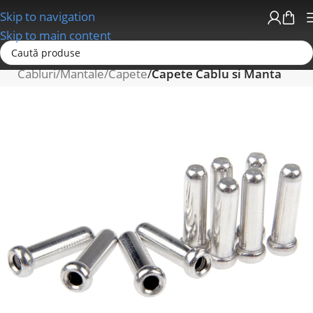
Skip to navigation
Skip to main content
Prima pagină
Schimbatoare/Transmisii
Cabluri/Mantale/Capete
Capete Cablu si Manta