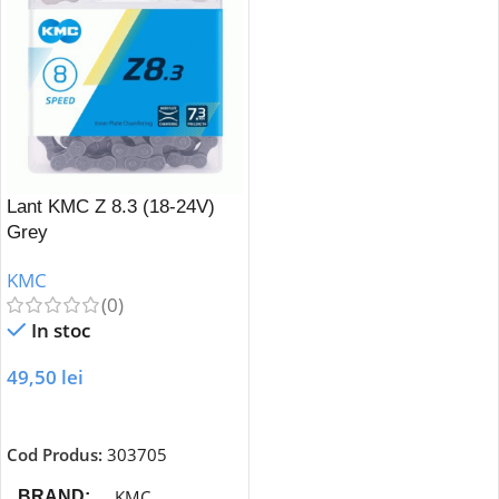
Lant KMC Z 8.3 (18-24V)
Grey
KMC
(0)
In stoc
49,50
lei
Adaugă În Coș
Cod Produs:
303705
KMC
BRAND