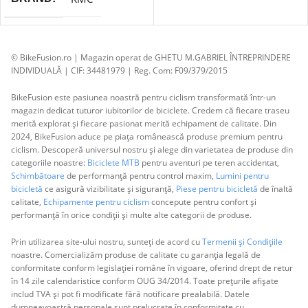
© BikeFusion.ro | Magazin operat de GHETU M.GABRIEL ÎNTREPRINDERE
INDIVIDUALĂ | CIF: 34481979 | Reg. Com: F09/379/2015
BikeFusion este pasiunea noastră pentru ciclism transformată într-un
magazin dedicat tuturor iubitorilor de biciclete. Credem că fiecare traseu
merită explorat și fiecare pasionat merită echipament de calitate. Din
2024, BikeFusion aduce pe piața românească produse premium pentru
ciclism. Descoperă universul nostru și alege din varietatea de produse din
categoriile noastre:
Biciclete MTB
pentru aventuri pe teren accidentat,
Schimbătoare
de performanță pentru control maxim,
Lumini pentru
bicicletă
ce asigură vizibilitate și siguranță,
Piese pentru bicicletă
de înaltă
calitate,
Echipamente pentru ciclism
concepute pentru confort și
performanță în orice condiții și multe alte categorii de produse.
Prin utilizarea site-ului nostru, sunteți de acord cu
Termenii și Condițiile
noastre. Comercializăm produse de calitate cu garanția legală de
conformitate conform legislației române în vigoare, oferind drept de retur
în 14 zile calendaristice conform OUG 34/2014. Toate prețurile afișate
includ TVA și pot fi modificate fără notificare prealabilă. Datele
dumneavoastră personale sunt prelucrate în conformitate cu