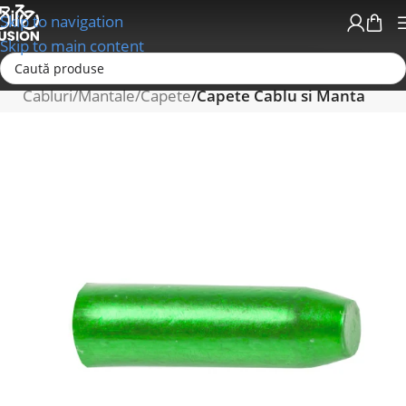
Skip to navigation
Skip to main content
Prima pagină
Schimbatoare/Transmisii
Cabluri/Mantale/Capete
Capete Cablu si Manta