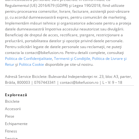
Regulamentul (UE) 2016/679 (GDPR) și Legea 190/2018, fiind utilizate
pentru procesarea comenzilor, livrare, facturare, asistență post-vânzare
și, cu acordul dumneavoastră expres, pentru comunicări de marketing.
Implementăm măsuri tehnice și organizatorice adecvate pentru a proteja
datele dumneavoastră împotriva accesului neautorizat sau divulgării.
Beneficiați de dreptul de acces, rectificare, ștergere, restricționare a
prelucrării, portabilitatea datelor și opoziție privind datele personale.
Pentru solicitări legate de datele personale sau reclamații, ne puteți
contacta la contact@bikefusion.ro. Pentru detalii complete, consultați
Politica de Confidențialitate
,
Termenii și Condițiile,
Politica de Livrare și
Retur
și
Politica Cookie
disponibile pe site-ul nostru.
Adresă Service Biciclete: Bulevardul Independenței nr. 23, bloc A3, parter,
Brăila, 800003 | 0767443341 | contact@bikefusion.ro | L – V: 9 – 18
Explorează
Biciclete
Accesorii
Piese
Echipamente
Fitness
Service