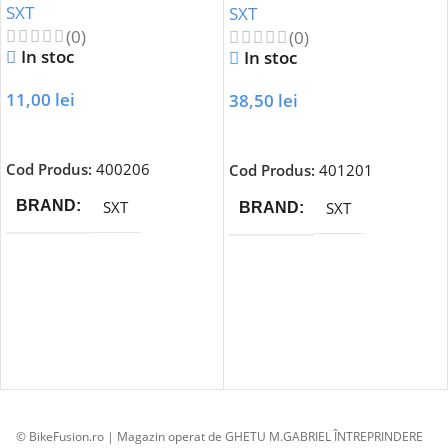
SXT
SXT
(0)
(0)
In stoc
In stoc
11,00
lei
38,50
lei
Adaugă În Coș
Adaugă În Coș
Cod Produs:
400206
Cod Produs:
401201
SXT
BRAND
SXT
BRAND
© BikeFusion.ro | Magazin operat de GHETU M.GABRIEL ÎNTREPRINDERE