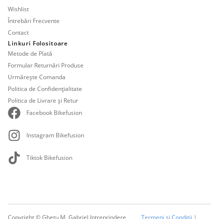
Wishlist
Întrebări Frecvente
Contact
Linkuri Folositoare
Metode de Plată
Formular Returnări Produse
Urmărește Comanda
Politica de Confidențialitate
Politica de Livrare și Retur
Facebook Bikefusion
Instagram Bikefusion
Tiktok Bikefusion
Copyright © Ghetu M. Gabriel Intreprindere
Termeni și Condiții
|