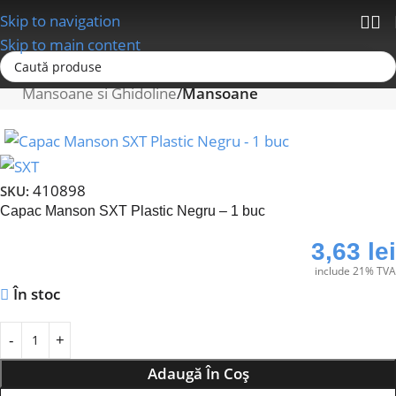
Skip to navigation
Skip to main content
Prima pagină
Ghidoane/Mansoane/Pipe Ghidon
Mansoane si Ghidoline
Mansoane
410898
SKU:
Capac Manson SXT Plastic Negru – 1 buc
3,63
lei
include 21% TVA
În stoc
Adaugă În Coș