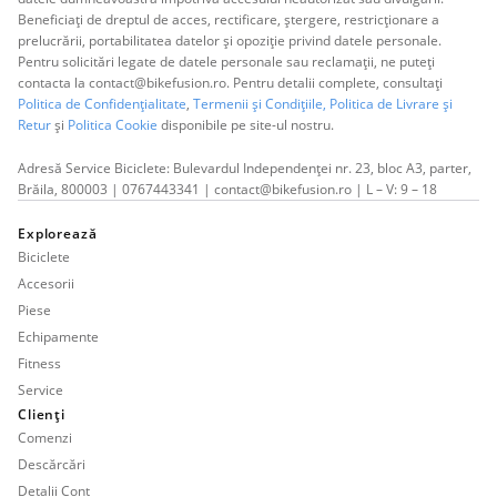
Beneficiați de dreptul de acces, rectificare, ștergere, restricționare a
prelucrării, portabilitatea datelor și opoziție privind datele personale.
Pentru solicitări legate de datele personale sau reclamații, ne puteți
contacta la contact@bikefusion.ro. Pentru detalii complete, consultați
Politica de Confidențialitate
,
Termenii și Condițiile,
Politica de Livrare și
Retur
și
Politica Cookie
disponibile pe site-ul nostru.
Adresă Service Biciclete: Bulevardul Independenței nr. 23, bloc A3, parter,
Brăila, 800003 | 0767443341 | contact@bikefusion.ro | L – V: 9 – 18
Explorează
Biciclete
Accesorii
Piese
Echipamente
Fitness
Service
Clienți
Comenzi
Descărcări
Detalii Cont