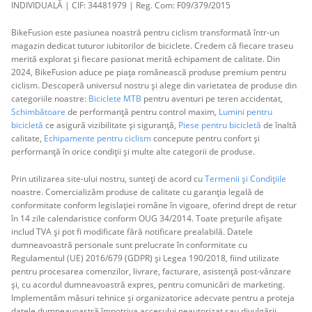
INDIVIDUALĂ | CIF: 34481979 | Reg. Com: F09/379/2015
BikeFusion este pasiunea noastră pentru ciclism transformată într-un
magazin dedicat tuturor iubitorilor de biciclete. Credem că fiecare traseu
merită explorat și fiecare pasionat merită echipament de calitate. Din
2024, BikeFusion aduce pe piața românească produse premium pentru
ciclism. Descoperă universul nostru și alege din varietatea de produse din
categoriile noastre:
Biciclete MTB
pentru aventuri pe teren accidentat,
Schimbătoare
de performanță pentru control maxim,
Lumini pentru
bicicletă
ce asigură vizibilitate și siguranță,
Piese pentru bicicletă
de înaltă
calitate,
Echipamente pentru ciclism
concepute pentru confort și
performanță în orice condiții și multe alte categorii de produse.
Prin utilizarea site-ului nostru, sunteți de acord cu
Termenii și Condițiile
noastre. Comercializăm produse de calitate cu garanția legală de
conformitate conform legislației române în vigoare, oferind drept de retur
în 14 zile calendaristice conform OUG 34/2014. Toate prețurile afișate
includ TVA și pot fi modificate fără notificare prealabilă. Datele
dumneavoastră personale sunt prelucrate în conformitate cu
Regulamentul (UE) 2016/679 (GDPR) și Legea 190/2018, fiind utilizate
pentru procesarea comenzilor, livrare, facturare, asistență post-vânzare
și, cu acordul dumneavoastră expres, pentru comunicări de marketing.
Implementăm măsuri tehnice și organizatorice adecvate pentru a proteja
datele dumneavoastră împotriva accesului neautorizat sau divulgării.