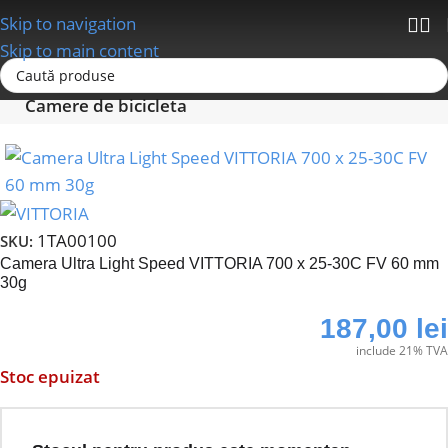
Skip to navigation
Skip to main content
Prima pagină
Anvelope - Camere-Accesorii
Camere de bicicleta
1TA00100
SKU:
Camera Ultra Light Speed VITTORIA 700 x 25-30C FV 60 mm
30g
187,00
lei
include 21% TVA
Stoc epuizat