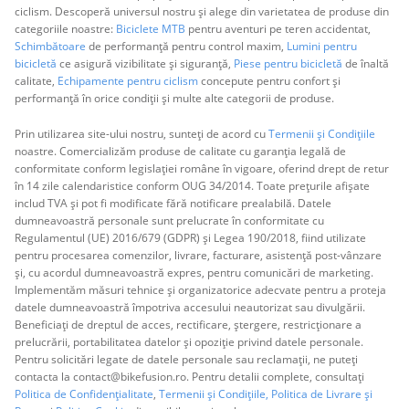
ciclism. Descoperă universul nostru și alege din varietatea de produse din
categoriile noastre:
Biciclete MTB
pentru aventuri pe teren accidentat,
Schimbătoare
de performanță pentru control maxim,
Lumini pentru
bicicletă
ce asigură vizibilitate și siguranță,
Piese pentru bicicletă
de înaltă
calitate,
Echipamente pentru ciclism
concepute pentru confort și
performanță în orice condiții și multe alte categorii de produse.
Prin utilizarea site-ului nostru, sunteți de acord cu
Termenii și Condițiile
noastre. Comercializăm produse de calitate cu garanția legală de
conformitate conform legislației române în vigoare, oferind drept de retur
în 14 zile calendaristice conform OUG 34/2014. Toate prețurile afișate
includ TVA și pot fi modificate fără notificare prealabilă. Datele
dumneavoastră personale sunt prelucrate în conformitate cu
Regulamentul (UE) 2016/679 (GDPR) și Legea 190/2018, fiind utilizate
pentru procesarea comenzilor, livrare, facturare, asistență post-vânzare
și, cu acordul dumneavoastră expres, pentru comunicări de marketing.
Implementăm măsuri tehnice și organizatorice adecvate pentru a proteja
datele dumneavoastră împotriva accesului neautorizat sau divulgării.
Beneficiați de dreptul de acces, rectificare, ștergere, restricționare a
prelucrării, portabilitatea datelor și opoziție privind datele personale.
Pentru solicitări legate de datele personale sau reclamații, ne puteți
contacta la contact@bikefusion.ro. Pentru detalii complete, consultați
Politica de Confidențialitate
,
Termenii și Condițiile,
Politica de Livrare și