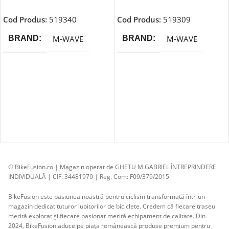
Adaugă În Coș
Adaugă În Coș
Cod Produs:
519340
Cod Produs:
519309
M-WAVE
M-WAVE
BRAND
BRAND
© BikeFusion.ro | Magazin operat de GHETU M.GABRIEL ÎNTREPRINDERE
INDIVIDUALĂ | CIF: 34481979 | Reg. Com: F09/379/2015
BikeFusion este pasiunea noastră pentru ciclism transformată într-un
magazin dedicat tuturor iubitorilor de biciclete. Credem că fiecare traseu
merită explorat și fiecare pasionat merită echipament de calitate. Din
2024, BikeFusion aduce pe piața românească produse premium pentru