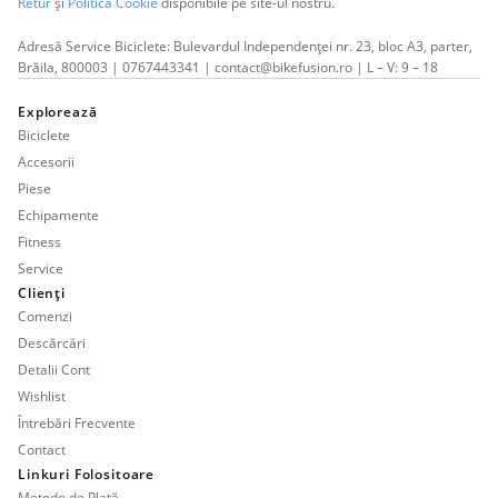
Retur
și
Politica Cookie
disponibile pe site-ul nostru.
Adresă Service Biciclete: Bulevardul Independenței nr. 23, bloc A3, parter,
Brăila, 800003 | 0767443341 | contact@bikefusion.ro | L – V: 9 – 18
Explorează
Biciclete
Accesorii
Piese
Echipamente
Fitness
Service
Clienți
Comenzi
Descărcări
Detalii Cont
Wishlist
Întrebări Frecvente
Contact
Linkuri Folositoare
Metode de Plată