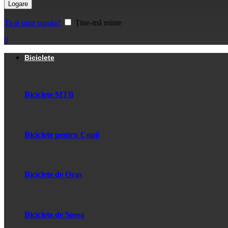
Logare
Ți-ai uitat parola?
Ține-mă minte
0
Biciclete
Biciclete MTB
Biciclete pentru Copii
Biciclete de Oras
Biciclete de Sosea