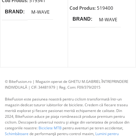
Cod Produs:
519341
Cod Produs:
519400
M-WAVE
BRAND
M-WAVE
BRAND
© BikeFusion.ro | Magazin operat de GHETU M.GABRIEL ÎNTREPRINDERE
INDIVIDUALĂ | CIF: 34481979 | Reg. Com: F09/379/2015
BikeFusion este pasiunea noastră pentru ciclism transformată într-un
magazin dedicat tuturor iubitorilor de biciclete. Credem că fiecare traseu
merită explorat și fiecare pasionat merită echipament de calitate. Din
2024, BikeFusion aduce pe piața românească produse premium pentru
ciclism. Descoperă universul nostru și alege din varietatea de produse din
categoriile noastre:
Biciclete MTB
pentru aventuri pe teren accidentat,
Schimbătoare
de performanță pentru control maxim,
Lumini pentru