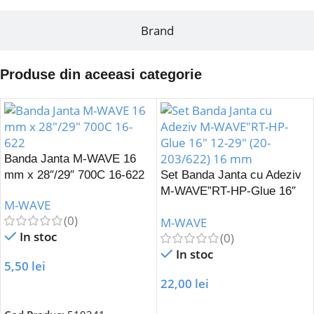
Brand
Produse din aceeasi categorie
Banda Janta M-WAVE 16
mm x 28″/29″ 700C 16-622
Set Banda Janta cu Adeziv
M-WAVE”RT-HP-Glue 16″
M-WAVE
12-29″ (20-203/622) 16 mm
(0)
M-WAVE
In stoc
(0)
In stoc
5,50
lei
22,00
lei
Adaugă În Coș
Adaugă În Coș