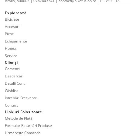
Brăila, 800003 | 0767443341 | contact@bikefusion.ro | L – V: 9 – 18
Explorează
Biciclete
Accesorii
Piese
Echipamente
Fitness
Service
Clienți
Comenzi
Descărcări
Detalii Cont
Wishlist
Întrebări Frecvente
Contact
Linkuri Folositoare
Metode de Plată
Formular Returnări Produse
Urmărește Comanda