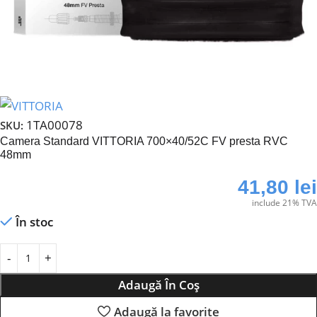
1TA00078
SKU:
Camera Standard VITTORIA 700×40/52C FV presta RVC
48mm
41,80
lei
include 21% TVA
În stoc
Adaugă În Coș
Adaugă la favorite