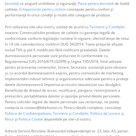
bicicletă
ce asigură vizibilitate și siguranță,
Piese pentru bicicletă
de înaltă
calitate,
Echipamente pentru ciclism
concepute pentru confort și
performanță în orice condiții și multe alte categorii de produse.
Prin utilizarea site-ului nostru, sunteți de acord cu
Termenii și Condițiile
noastre. Comercializăm produse de calitate cu garanția legală de
conformitate conform legislației române în vigoare, oferind drept de retur
în 14 zile calendaristice conform OUG 34/2014. Toate prețurile afișate
includ TVA și pot fi modificate fără notificare prealabilă. Datele
dumneavoastră personale sunt prelucrate în conformitate cu
Regulamentul (UE) 2016/679 (GDPR) și Legea 190/2018, fiind utilizate
pentru procesarea comenzilor, livrare, facturare, asistență post-vânzare
și, cu acordul dumneavoastră expres, pentru comunicări de marketing.
Implementăm măsuri tehnice și organizatorice adecvate pentru a proteja
datele dumneavoastră împotriva accesului neautorizat sau divulgării.
Beneficiați de dreptul de acces, rectificare, ștergere, restricționare a
prelucrării, portabilitatea datelor și opoziție privind datele personale.
Pentru solicitări legate de datele personale sau reclamații, ne puteți
contacta la contact@bikefusion.ro. Pentru detalii complete, consultați
Politica de Confidențialitate
,
Termenii și Condițiile,
Politica de Livrare și
Retur
și
Politica Cookie
disponibile pe site-ul nostru.
Adresă Service Biciclete: Bulevardul Independenței nr. 23, bloc A3, parter,