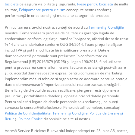
bicicletă
ce asigură vizibilitate și siguranță,
Piese pentru bicicletă
de înaltă
calitate,
Echipamente pentru ciclism
concepute pentru confort și
performanță în orice condiții și multe alte categorii de produse.
Prin utilizarea site-ului nostru, sunteți de acord cu
Termenii și Condițiile
noastre. Comercializăm produse de calitate cu garanția legală de
conformitate conform legislației române în vigoare, oferind drept de retur
în 14 zile calendaristice conform OUG 34/2014. Toate prețurile afișate
includ TVA și pot fi modificate fără notificare prealabilă. Datele
dumneavoastră personale sunt prelucrate în conformitate cu
Regulamentul (UE) 2016/679 (GDPR) și Legea 190/2018, fiind utilizate
pentru procesarea comenzilor, livrare, facturare, asistență post-vânzare
și, cu acordul dumneavoastră expres, pentru comunicări de marketing.
Implementăm măsuri tehnice și organizatorice adecvate pentru a proteja
datele dumneavoastră împotriva accesului neautorizat sau divulgării.
Beneficiați de dreptul de acces, rectificare, ștergere, restricționare a
prelucrării, portabilitatea datelor și opoziție privind datele personale.
Pentru solicitări legate de datele personale sau reclamații, ne puteți
contacta la contact@bikefusion.ro. Pentru detalii complete, consultați
Politica de Confidențialitate
,
Termenii și Condițiile,
Politica de Livrare și
Retur
și
Politica Cookie
disponibile pe site-ul nostru.
Adresă Service Biciclete: Bulevardul Independenței nr. 23, bloc A3, parter,