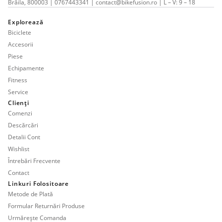
Brăila, 800003 | 0767443341 | contact@bikefusion.ro | L – V: 9 – 18
Explorează
Biciclete
Accesorii
Piese
Echipamente
Fitness
Service
Clienți
Comenzi
Descărcări
Detalii Cont
Wishlist
Întrebări Frecvente
Contact
Linkuri Folositoare
Metode de Plată
Formular Returnări Produse
Urmărește Comanda