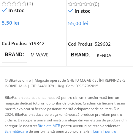
(0)
(0)
In stoc
In stoc
5,50
lei
55,00
lei
Adaugă În Coș
Adaugă În Coș
Cod Produs:
519342
Cod Produs:
529602
M-WAVE
BRAND
KENDA
BRAND
© BikeFusion.ro | Magazin operat de GHETU M.GABRIEL ÎNTREPRINDERE
INDIVIDUALĂ | CIF: 34481979 | Reg. Com: F09/379/2015
BikeFusion este pasiunea noastră pentru ciclism transformată într-un
magazin dedicat tuturor iubitorilor de biciclete. Credem că fiecare traseu
merită explorat și fiecare pasionat merită echipament de calitate. Din
2024, BikeFusion aduce pe piața românească produse premium pentru
ciclism. Descoperă universul nostru și alege din varietatea de produse din
categoriile noastre:
Biciclete MTB
pentru aventuri pe teren accidentat,
Schimbătoare
de performanță pentru control maxim,
Lumini pentru