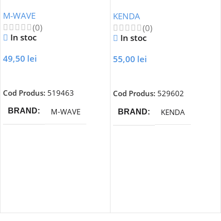
406) K-907-Alb
M-WAVE
KENDA
(0)
(0)
In stoc
In stoc
49,50
lei
55,00
lei
Adaugă În Coș
Adaugă În Coș
Cod Produs:
519463
Cod Produs:
529602
M-WAVE
BRAND
KENDA
BRAND