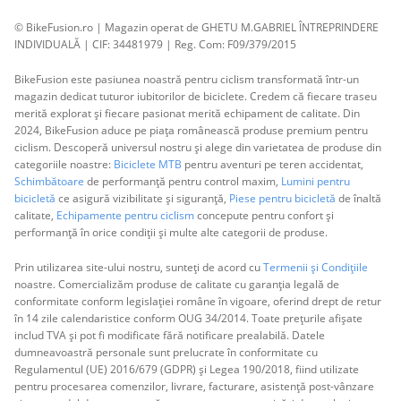
© BikeFusion.ro | Magazin operat de GHETU M.GABRIEL ÎNTREPRINDERE
INDIVIDUALĂ | CIF: 34481979 | Reg. Com: F09/379/2015
BikeFusion este pasiunea noastră pentru ciclism transformată într-un
magazin dedicat tuturor iubitorilor de biciclete. Credem că fiecare traseu
merită explorat și fiecare pasionat merită echipament de calitate. Din
2024, BikeFusion aduce pe piața românească produse premium pentru
ciclism. Descoperă universul nostru și alege din varietatea de produse din
categoriile noastre:
Biciclete MTB
pentru aventuri pe teren accidentat,
Schimbătoare
de performanță pentru control maxim,
Lumini pentru
bicicletă
ce asigură vizibilitate și siguranță,
Piese pentru bicicletă
de înaltă
calitate,
Echipamente pentru ciclism
concepute pentru confort și
performanță în orice condiții și multe alte categorii de produse.
Prin utilizarea site-ului nostru, sunteți de acord cu
Termenii și Condițiile
noastre. Comercializăm produse de calitate cu garanția legală de
conformitate conform legislației române în vigoare, oferind drept de retur
în 14 zile calendaristice conform OUG 34/2014. Toate prețurile afișate
includ TVA și pot fi modificate fără notificare prealabilă. Datele
dumneavoastră personale sunt prelucrate în conformitate cu
Regulamentul (UE) 2016/679 (GDPR) și Legea 190/2018, fiind utilizate
pentru procesarea comenzilor, livrare, facturare, asistență post-vânzare