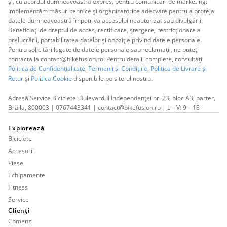
și, cu acordul dumneavoastră expres, pentru comunicări de marketing.
Implementăm măsuri tehnice și organizatorice adecvate pentru a proteja
datele dumneavoastră împotriva accesului neautorizat sau divulgării.
Beneficiați de dreptul de acces, rectificare, ștergere, restricționare a
prelucrării, portabilitatea datelor și opoziție privind datele personale.
Pentru solicitări legate de datele personale sau reclamații, ne puteți
contacta la contact@bikefusion.ro. Pentru detalii complete, consultați
Politica de Confidențialitate
,
Termenii și Condițiile,
Politica de Livrare și
Retur
și
Politica Cookie
disponibile pe site-ul nostru.
Adresă Service Biciclete: Bulevardul Independenței nr. 23, bloc A3, parter,
Brăila, 800003 | 0767443341 | contact@bikefusion.ro | L – V: 9 – 18
Explorează
Biciclete
Accesorii
Piese
Echipamente
Fitness
Service
Clienți
Comenzi