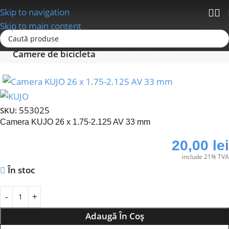
Skip to navigation
Skip to main content
Prima pagină
Anvelope - Camere-Accesorii
Camere de bicicleta
553025
SKU:
Camera KUJO 26 x 1.75-2.125 AV 33 mm
20,00
lei
include 21% TVA
În stoc
Adaugă În Coș