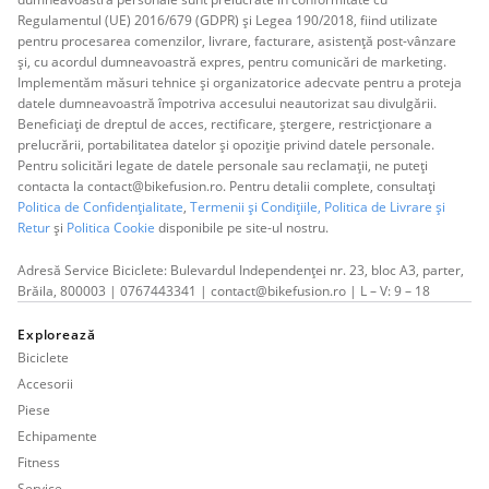
Regulamentul (UE) 2016/679 (GDPR) și Legea 190/2018, fiind utilizate
pentru procesarea comenzilor, livrare, facturare, asistență post-vânzare
și, cu acordul dumneavoastră expres, pentru comunicări de marketing.
Implementăm măsuri tehnice și organizatorice adecvate pentru a proteja
datele dumneavoastră împotriva accesului neautorizat sau divulgării.
Beneficiați de dreptul de acces, rectificare, ștergere, restricționare a
prelucrării, portabilitatea datelor și opoziție privind datele personale.
Pentru solicitări legate de datele personale sau reclamații, ne puteți
contacta la contact@bikefusion.ro. Pentru detalii complete, consultați
Politica de Confidențialitate
,
Termenii și Condițiile,
Politica de Livrare și
Retur
și
Politica Cookie
disponibile pe site-ul nostru.
Adresă Service Biciclete: Bulevardul Independenței nr. 23, bloc A3, parter,
Brăila, 800003 | 0767443341 | contact@bikefusion.ro | L – V: 9 – 18
Explorează
Biciclete
Accesorii
Piese
Echipamente
Fitness
Service