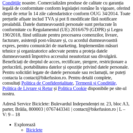
Condițiile
noastre. Comercializăm produse de calitate cu garanția
legală de conformitate conform legislației române în vigoare, oferind
drept de retur în 14 zile calendaristice conform OUG 34/2014. Toate
prețurile afișate includ TVA și pot fi modificate fără notificare
prealabilă. Datele dumneavoastră personale sunt prelucrate în
conformitate cu Regulamentul (UE) 2016/679 (GDPR) și Legea
190/2018, fiind utilizate pentru procesarea comenzilor, livrare,
facturare, asistență post-vânzare și, cu acordul dumneavoastră
expres, pentru comunicări de marketing. Implementăm măsuri
tehnice și organizatorice adecvate pentru a proteja datele
dumneavoastră împotriva accesului neautorizat sau divulgării.
Beneficiați de dreptul de acces, rectificare, ștergere, restricționare a
prelucrării, portabilitatea datelor și opoziție privind datele personale.
Pentru solicitări legate de datele personale sau reclamații, ne puteți
contacta la contact@bikefusion.ro. Pentru detalii complete,
consultați
Politica de Confidențialitate
,
Termenii și Condițiile,
Politica de Livrare și Retur
și
Politica Cookie
disponibile pe site-ul
nostru.
Adresă Service Biciclete: Bulevardul Independenței nr. 23, bloc A3,
parter, Brăila, 800003 | 0767443341 | contact@bikefusion.ro | L –
V: 9 – 18
Explorează
Biciclete