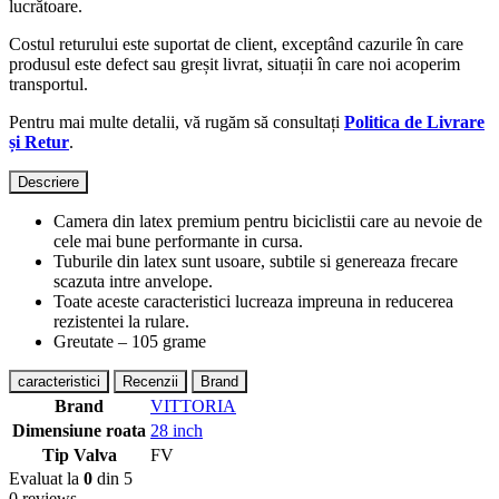
lucrătoare.
Costul returului este suportat de client, exceptând cazurile în care
produsul este defect sau greșit livrat, situații în care noi acoperim
transportul.
Pentru mai multe detalii, vă rugăm să consultați
Politica de Livrare
și Retur
.
Descriere
Camera din latex premium pentru biciclistii care au nevoie de
cele mai bune performante in cursa.
Tuburile din latex sunt usoare, subtile si genereaza frecare
scazuta intre anvelope.
Toate aceste caracteristici lucreaza impreuna in reducerea
rezistentei la rulare.
Greutate – 105 grame
caracteristici
Recenzii
Brand
Brand
VITTORIA
Dimensiune roata
28 inch
Tip Valva
FV
Evaluat la
0
din 5
0 reviews