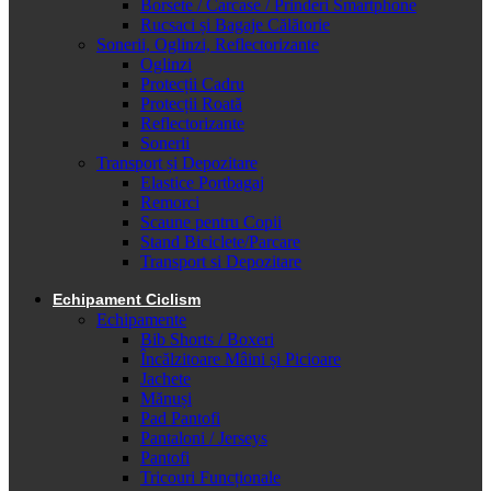
Borsete / Carcase / Prinderi Smartphone
Rucsaci și Bagaje Călătorie
Sonerii, Oglinzi, Reflectorizante
Oglinzi
Protecții Cadru
Protecții Roată
Reflectorizante
Sonerii
Transport și Depozitare
Elastice Portbagaj
Remorci
Scaune pentru Copii
Stand Biciclete/Parcare
Transport si Depozitare
Echipament Ciclism
Echipamente
Bib Shorts / Boxeri
Încălzitoare Mâini și Picioare
Jachete
Mănuși
Pad Pantofi
Pantaloni / Jerseys
Pantofi
Tricouri Funcționale