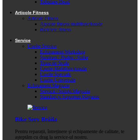
Tubulare-Head
Articole Fitness
Articole Fitness
Aparate fitness multifunctionale
Biciclete fitness
Service
Unelte Service
Echipament Workshop
Șuruburi / Piulițe / Șaibe
Truse de Scule
Unelte Multifuncționale
Unelte Speciale
Unelte Universale
Echipament Magazin
Servicii / Soluții Magazin
Standuri și Suporturi Magazin
Bike Serv Brăila
Pentru reparații, întreținere și echipamente de calitate, te
așteptăm cu drag la service-ul nostru.