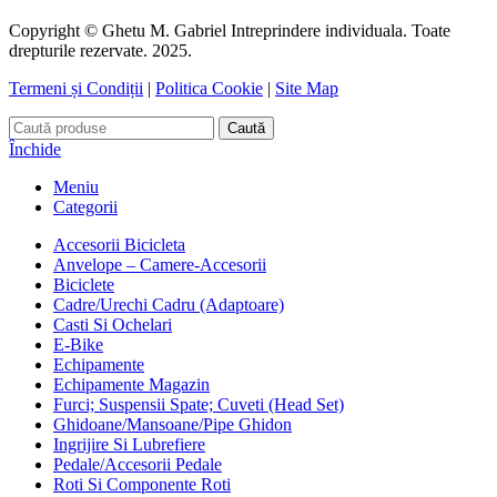
Copyright © Ghetu M. Gabriel Intreprindere individuala. Toate
drepturile rezervate. 2025.
Termeni și Condiții
|
Politica Cookie
|
Site Map
Caută
Închide
Meniu
Categorii
Accesorii Bicicleta
Anvelope – Camere-Accesorii
Biciclete
Cadre/Urechi Cadru (Adaptoare)
Casti Si Ochelari
E-Bike
Echipamente
Echipamente Magazin
Furci; Suspensii Spate; Cuveti (Head Set)
Ghidoane/Mansoane/Pipe Ghidon
Ingrijire Si Lubrefiere
Pedale/Accesorii Pedale
Roti Si Componente Roti