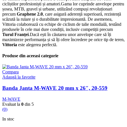
cicliștilor profesioniști și amatori.Gama lor cuprinde anvelope pentru
șosea, MTB, gravel și urbane, utilizând compuși revoluționari
precum
Graphene 2.0
, care asigură aderență superioară, rezistență
scăzută la rulare și o durabilitate impresionantă. De asemenea,
Vittoria colaborează cu echipe de ciclism de talie mondială, testând
produsele în cele mai dure condiții, inclusiv competiții precum
Turul Franței
.Dacă ești în căutarea unor anvelope care să îți
maximizeze performanța și să îți ofere încredere pe orice tip de teren,
Vittoria
este alegerea perfectă.
Produse din aceeasi categorie
Compara
Adaugă la favorite
Banda Janta M-WAVE 20 mm x 26″, 20-559
M-WAVE
Evaluat la
0
din 5
(0)
In stoc