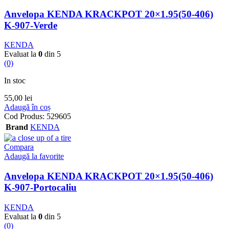
Anvelopa KENDA KRACKPOT 20×1.95(50-406)
K-907-Verde
KENDA
Evaluat la
0
din 5
(0)
In stoc
55,00
lei
Adaugă în coș
Cod Produs:
529605
Brand
KENDA
Compara
Adaugă la favorite
Anvelopa KENDA KRACKPOT 20×1.95(50-406)
K-907-Portocaliu
KENDA
Evaluat la
0
din 5
(0)