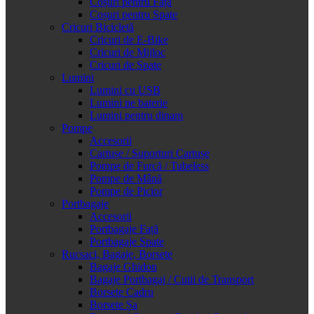
Coșuri pentru Față
Coșuri pentru Spate
Cricuri Bicicletă
Cricuri de E-Bike
Cricuri de Mijloc
Cricuri de Spate
Lumini
Lumini cu USB
Lumini pe baterie
Lumini pentru dinam
Pompe
Accesorii
Cartușe / Suporturi Cartușe
Pompe de Furcă / Tubeless
Pompe de Mână
Pompe de Picior
Portbagaje
Accesorii
Portbagaje Față
Portbagaje Spate
Rucsaci, Bagaje, Borsete
Bagaje Ghidon
Bagaje Portbagaj / Cutii de Transport
Borsete Cadru
Borsete Șa