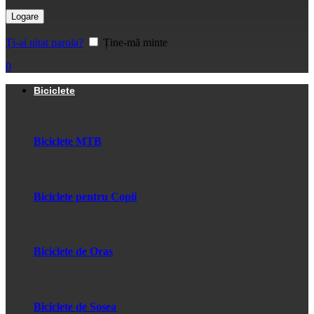
Logare
Ți-ai uitat parola?
Ține-mă minte
0
Biciclete
Biciclete MTB
Biciclete pentru Copii
Biciclete de Oras
Biciclete de Sosea