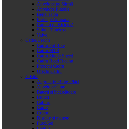
Anvelope pe Sârmă
Anvelope Pliabile
Benzi Jantă
Protecții Antipana
Cameră de Bicicletă
Soluții Tubeless
Valve
Cadre/Urechi
Cadru Fat Bike
Cadru MTB
Cadru Single Speed
Cadru Road Racing
Protecții Cadru
Urechi Cadru
E-Bike
Angrenaje, Brațe, Plăci
Anvelope/Jante
Baterii și încărcătoare
Butuci
Cabluri
Cadre
Cricuri
Display și manete
Furci/Șei
Lanțuri