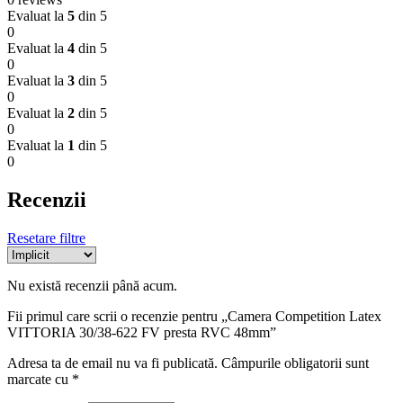
Evaluat la
5
din 5
0
Evaluat la
4
din 5
0
Evaluat la
3
din 5
0
Evaluat la
2
din 5
0
Evaluat la
1
din 5
0
Recenzii
Resetare filtre
Nu există recenzii până acum.
Fii primul care scrii o recenzie pentru „Camera Competition Latex
VITTORIA 30/38-622 FV presta RVC 48mm”
Adresa ta de email nu va fi publicată.
Câmpurile obligatorii sunt
marcate cu
*