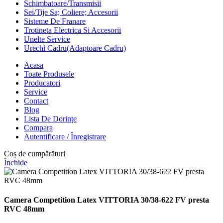
Schimbatoare/Transmisii
Sei/Tije Sa; Coliere; Accesorii
Sisteme De Franare
Trotineta Electrica Si Accesorii
Unelte Service
Urechi Cadru(Adaptoare Cadru)
Acasa
Toate Produsele
Producatori
Service
Contact
Blog
Lista De Dorințe
Compara
Autentificare / Înregistrare
Coș de cumpărături
Închide
Camera Competition Latex VITTORIA 30/38-622 FV presta
RVC 48mm