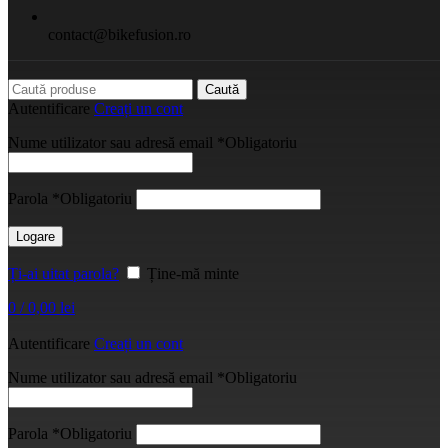
contact@bikefusion.ro
Caută
Autentificare
Creați un cont
Nume utilizator sau adresă email
*
Obligatoriu
Parola
*
Obligatoriu
Logare
Ți-ai uitat parola?
Ține-mă minte
0
/
0,00
lei
Autentificare
Creați un cont
Nume utilizator sau adresă email
*
Obligatoriu
Parola
*
Obligatoriu