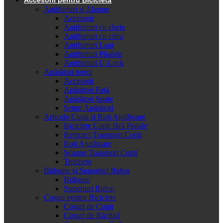
Antifurturi și Alarme
Accesorii
Antifurturi cu cheie
Antifurturi cu cifru
Antifurturi Lanț
Antifurturi Pliabile
Antifurturi U-Lock
Apărători noroi
Accesorii
Apărători Față
Apărători Spate
Seturi Apărători
Articole Copii și Roți Ajutătoare
Biciclete Copii fără Pedale
Remorci Transport Copii
Roți Ajutătoare
Scaune Transport Copii
Trotinete
Bidoane și Suporturi Bidon
Bidoane
Suporturi Bidon
Coșuri pentru Biciclete
Cosuri de Copii
Coșuri de Răchită