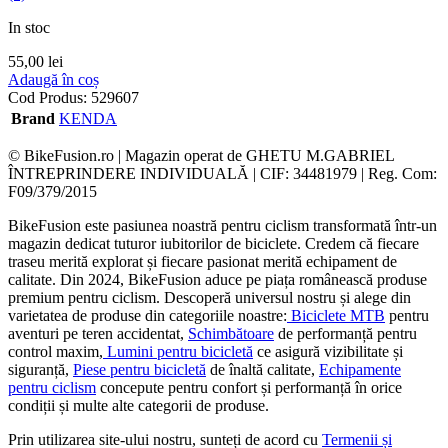
In stoc
55,00
lei
Adaugă în coș
Cod Produs:
529607
Brand
KENDA
© BikeFusion.ro | Magazin operat de GHETU M.GABRIEL
ÎNTREPRINDERE INDIVIDUALĂ | CIF: 34481979 | Reg. Com:
F09/379/2015
BikeFusion este pasiunea noastră pentru ciclism transformată într-un
magazin dedicat tuturor iubitorilor de biciclete. Credem că fiecare
traseu merită explorat și fiecare pasionat merită echipament de
calitate. Din 2024, BikeFusion aduce pe piața românească produse
premium pentru ciclism. Descoperă universul nostru și alege din
varietatea de produse din categoriile noastre:
Biciclete MTB
pentru
aventuri pe teren accidentat,
Schimbătoare
de performanță pentru
control maxim,
Lumini pentru bicicletă
ce asigură vizibilitate și
siguranță,
Piese pentru bicicletă
de înaltă calitate,
Echipamente
pentru ciclism
concepute pentru confort și performanță în orice
condiții și multe alte categorii de produse.
Prin utilizarea site-ului nostru, sunteți de acord cu
Termenii și