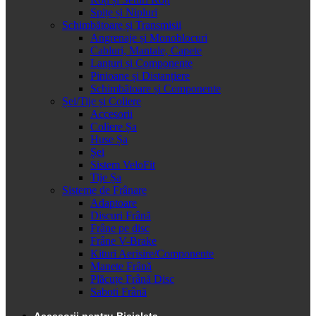
Spițe și Nipluri
Schimbătoare și Transmisii
Angrenaje și Monoblocuri
Cabluri, Mantale, Capete
Lanțuri și Componente
Pinioane și Distanțiere
Schimbătoare și Componente
Șei/Tije și Coliere
Accesorii
Coliere Șa
Huse Șa
Șei
Sistem VeloFit
Tije Șa
Sisteme de Frânare
Adaptoare
Discuri Frână
Frâne pe disc
Frâne V-Brake
Kituri Aerisire/Componente
Manete Frână
Plăcuțe Frână Disc
Saboti Frână
Accesorii pentru Bicicleta