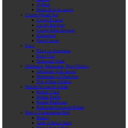
Oglinzi
Protectii si Accesorii
Cuvete (Head Set)
Cuveți Externi
Cuveți Integrați
Cuveți Semi-Integrați
Distanțiere
Flori Cuvete
Furci
Furci cu Suspensie
Furci Fixe
Suspensii Spate
Ghidoane, Mansoane, Pipe Ghidon
Ghidoane și Accesorii
Mansoane și Ghidoline
Tije și Pipe Ghidon
Pedale/Accesorii pedale
Pedale Click
Pedale Duble
Pedale Platforma
Rulmenti/Accesorii Pedale
Roți și Componente Roți
Butuci
Jante și Benzi Jantă
Roți și Seturi Roți