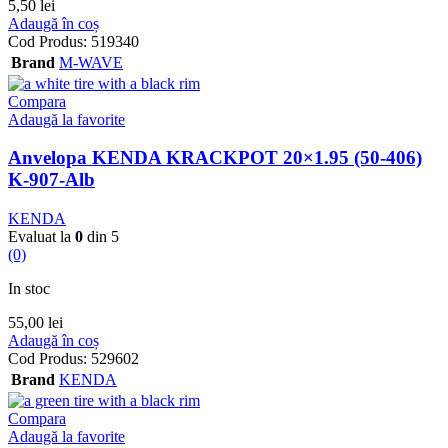
5,50
lei
Adaugă în coș
Cod Produs:
519340
Brand
M-WAVE
Compara
Adaugă la favorite
Anvelopa KENDA KRACKPOT 20×1.95 (50-406)
K-907-Alb
KENDA
Evaluat la
0
din 5
(0)
In stoc
55,00
lei
Adaugă în coș
Cod Produs:
529602
Brand
KENDA
Compara
Adaugă la favorite