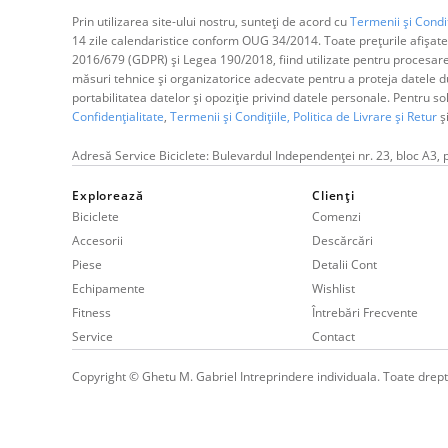
Prin utilizarea site-ului nostru, sunteți de acord cu
Termenii și Condiț
14 zile calendaristice conform OUG 34/2014. Toate prețurile afișate
2016/679 (GDPR) și Legea 190/2018, fiind utilizate pentru procesar
măsuri tehnice și organizatorice adecvate pentru a proteja datele dum
portabilitatea datelor și opoziție privind datele personale. Pentru s
Confidențialitate
,
Termenii și Condițiile,
Politica de Livrare și Retur
ș
Adresă Service Biciclete: Bulevardul Independenței nr. 23, bloc A3, 
Explorează
Clienți
Biciclete
Comenzi
Accesorii
Descărcări
Piese
Detalii Cont
Echipamente
Wishlist
Fitness
Întrebări Frecvente
Service
Contact
Copyright © Ghetu M. Gabriel Intreprindere individuala. Toate drept