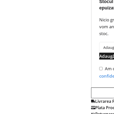
Stocul
epuiza
Nicio g
vom anu
stoc.
Adaugă
Am c
confide
Livrarea 
Plata Pro
Returnar