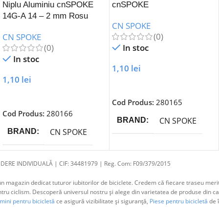
Niplu Aluminiu cnSPOKE
cnSPOKE
14G-A 14 – 2 mm Rosu
CN SPOKE
(0)
CN SPOKE
(0)
In stoc
In stoc
1,10
lei
1,10
lei
Adaugă În Coș
Adaugă În Coș
Cod Produs:
280165
Cod Produs:
280166
CN SPOKE
BRAND
CN SPOKE
BRAND
DERE INDIVIDUALĂ | CIF: 34481979 | Reg. Com: F09/379/2015
 magazin dedicat tuturor iubitorilor de biciclete. Credem că fiecare traseu merit
 ciclism. Descoperă universul nostru și alege din varietatea de produse din cat
ini pentru bicicletă
ce asigură vizibilitate și siguranță,
Piese pentru bicicletă
de î