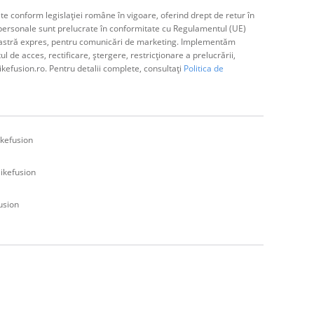
e conform legislației române în vigoare, oferind drept de retur în
ă personale sunt prelucrate în conformitate cu Regulamentul (UE)
avoastră expres, pentru comunicări de marketing. Implementăm
de acces, rectificare, ștergere, restricționare a prelucrării,
ikefusion.ro. Pentru detalii complete, consultați
Politica de
kefusion
ikefusion
usion