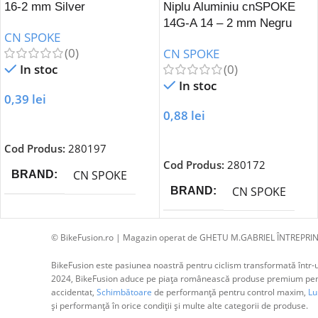
16-2 mm Silver
Niplu Aluminiu cnSPOKE
14G-A 14 – 2 mm Negru
CN SPOKE
(0)
CN SPOKE
In stoc
(0)
In stoc
0,39
lei
0,88
lei
Adaugă În Coș
Adaugă În Coș
Cod Produs:
280197
Cod Produs:
280172
CN SPOKE
BRAND
CN SPOKE
BRAND
© BikeFusion.ro | Magazin operat de GHETU M.GABRIEL ÎNTREPRIN
BikeFusion este pasiunea noastră pentru ciclism transformată într-un
2024, BikeFusion aduce pe piața românească produse premium pentru
accidentat,
Schimbătoare
de performanță pentru control maxim,
Lum
și performanță în orice condiții și multe alte categorii de produse.