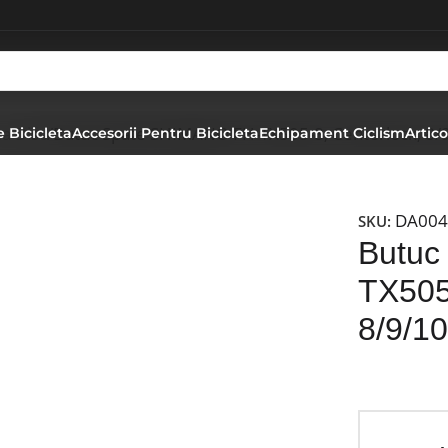
na Disc
Butuc Spate SHIMANO FH-TX505-8, Centerlock, 8/
 Bicicleta
Accesorii Pentru Bicicleta
Echipament Ciclism
Artico
DA004
SKU:
Butuc
TX505
8/9/1