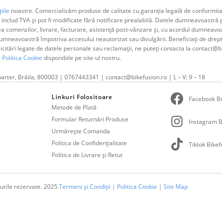
iile
noastre. Comercializăm produse de calitate cu garanția legală de conformitat
 includ TVA și pot fi modificate fără notificare prealabilă. Datele dumneavoastr
ea comenzilor, livrare, facturare, asistență post-vânzare și, cu acordul dumne
neavoastră împotriva accesului neautorizat sau divulgării. Beneficiați de dreptul 
olicitări legate de datele personale sau reclamații, ne puteți contacta la contact@b
i
Politica Cookie
disponibile pe site-ul nostru.
parter, Brăila, 800003 | 0767443341 | contact@bikefusion.ro | L – V: 9 – 18
Linkuri Folositoare
Facebook Bi
Metode de Plată
Formular Returnări Produse
Instagram B
Urmărește Comanda
Politica de Confidențialitate
Tiktok Bikef
Politica de Livrare și Retur
urile rezervate. 2025.
Termeni și Condiții
|
Politica Cookie
|
Site Map