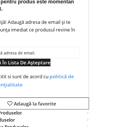
 pentru produs este momentan
t.
rijă! Adaugă adresa de email și te
nța imediat ce produsul revine în
 În Lista De Așteptare
itit si sunt de acord cu
politică de
nțialitate
Adaugă la favorite
Produselor
duselor
ea Produselor