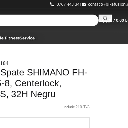
0767 443 341
contact@bikefusion.
0
/
0,00
L
9/10S, 32H Negru
le Fitness
Service
184
 Spate SHIMANO FH-
-8, Centerlock,
0S, 32H Negru
include 21% TVA