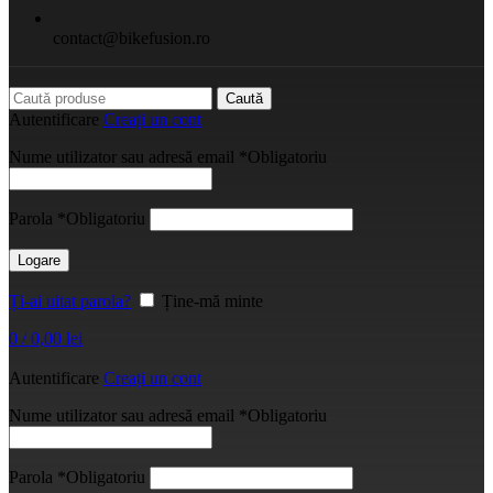
contact@bikefusion.ro
Caută
Autentificare
Creați un cont
Nume utilizator sau adresă email
*
Obligatoriu
Parola
*
Obligatoriu
Logare
Ți-ai uitat parola?
Ține-mă minte
0
/
0,00
lei
Autentificare
Creați un cont
Nume utilizator sau adresă email
*
Obligatoriu
Parola
*
Obligatoriu