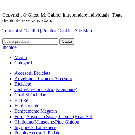
Copyright © Ghetu M. Gabriel Intreprindere individuala. Toate
drepturile rezervate. 2025.
Termeni și Condiții
|
Politica Cookie
|
Site Map
Caută
Închide
Meniu
Categorii
Accesorii Bicicleta
Anvelope – Camere-Accesorii
Biciclete
Cadre/Urechi Cadru (Adaptoare)
Casti Si Ochelari
E-Bike
Echipamente
Echipamente Magazin
Furci; Suspensii Spate; Cuveti (Head Set)
Ghidoane/Mansoane/Pipe Ghidon
Ingrijire Si Lubrefiere
Pedale/Accesorii Pedale