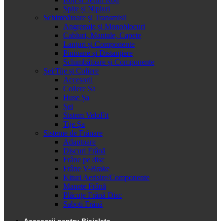
Spițe și Nipluri
Schimbătoare și Transmisii
Angrenaje și Monoblocuri
Cabluri, Mantale, Capete
Lanțuri și Componente
Pinioane și Distanțiere
Schimbătoare și Componente
Șei/Tije și Coliere
Accesorii
Coliere Șa
Huse Șa
Șei
Sistem VeloFit
Tije Șa
Sisteme de Frânare
Adaptoare
Discuri Frână
Frâne pe disc
Frâne V-Brake
Kituri Aerisire/Componente
Manete Frână
Plăcuțe Frână Disc
Saboti Frână
Accesorii pentru Bicicleta