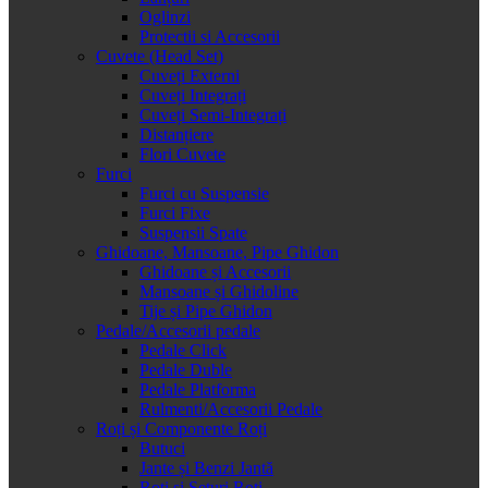
Oglinzi
Protectii si Accesorii
Cuvete (Head Set)
Cuveți Externi
Cuveți Integrați
Cuveți Semi-Integrați
Distanțiere
Flori Cuvete
Furci
Furci cu Suspensie
Furci Fixe
Suspensii Spate
Ghidoane, Mansoane, Pipe Ghidon
Ghidoane și Accesorii
Mansoane și Ghidoline
Tije și Pipe Ghidon
Pedale/Accesorii pedale
Pedale Click
Pedale Duble
Pedale Platforma
Rulmenti/Accesorii Pedale
Roți și Componente Roți
Butuci
Jante și Benzi Jantă
Roți și Seturi Roți