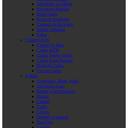
Anvelope pe Sârmă
Anvelope Pliabile
Benzi Jantă
Protecții Antipana
Cameră de Bicicletă
Soluții Tubeless
Valve
Cadre/Urechi
Cadru Fat Bike
Cadru MTB
Cadru Single Speed
Cadru Road Racing
Protecții Cadru
Urechi Cadru
E-Bike
Angrenaje, Brațe, Plăci
Anvelope/Jante
Baterii și încărcătoare
Butuci
Cabluri
Cadre
Cricuri
Display și manete
Furci/Șei
Lanțuri