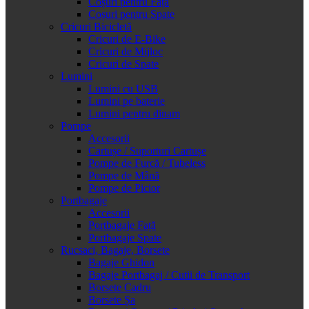
Coșuri pentru Față
Coșuri pentru Spate
Cricuri Bicicletă
Cricuri de E-Bike
Cricuri de Mijloc
Cricuri de Spate
Lumini
Lumini cu USB
Lumini pe baterie
Lumini pentru dinam
Pompe
Accesorii
Cartușe / Suporturi Cartușe
Pompe de Furcă / Tubeless
Pompe de Mână
Pompe de Picior
Portbagaje
Accesorii
Portbagaje Față
Portbagaje Spate
Rucsaci, Bagaje, Borsete
Bagaje Ghidon
Bagaje Portbagaj / Cutii de Transport
Borsete Cadru
Borsete Șa