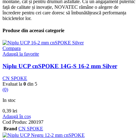
montane, cât și pentru drumuri asfaltate. Cu un angajament puternic
față de calitate și inovație, NOVATEC rămâne o alegere de
încredere pentru cei care doresc să îmbunătățească performanța
bicicletelor lor.
Produse din aceeasi categorie
Compara
Adaugă la favorite
Niplu UCP cnSPOKE 14G-S 16-2 mm Silver
CN SPOKE
Evaluat la
0
din 5
(0)
In stoc
0,39
lei
Adaugă în coș
Cod Produs:
280197
Brand
CN SPOKE