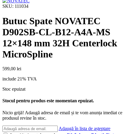
SKU:
111034
Butuc Spate NOVATEC
D902SB-CL-B12-A4A-MS
12×148 mm 32H Centerlock
MicroSpline
599,00
lei
include 21% TVA
Stoc epuizat
Stocul pentru produs este momentan epuizat.
Nicio grijă! Adaugă adresa de email și te vom anunța imediat ce
produsul revine în stoc.
Adaugă în lista de așteptare