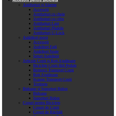
Antifurturi și Alarme
Accesorii
Antifurturi cu cheie
Antifurturi cu cifru
Antifurturi Lanț
Antifurturi Pliabile
Antifurturi U-Lock
Apărători noroi
Accesorii
Apărători Față
Apărători Spate
Seturi Apărători
Articole Copii și Roți Ajutătoare
Biciclete Copii fără Pedale
Remorci Transport Copii
Roți Ajutătoare
Scaune Transport Copii
Trotinete
Bidoane și Suporturi Bidon
Bidoane
Suporturi Bidon
Coșuri pentru Biciclete
Cosuri de Copii
Coșuri de Răchită