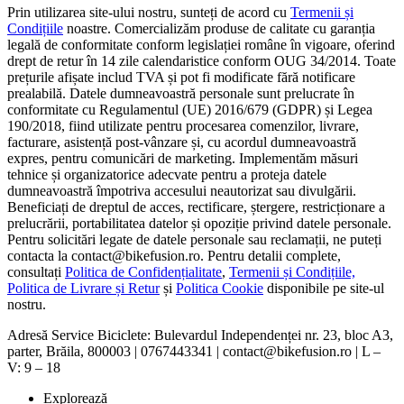
Prin utilizarea site-ului nostru, sunteți de acord cu
Termenii și
Condițiile
noastre. Comercializăm produse de calitate cu garanția
legală de conformitate conform legislației române în vigoare, oferind
drept de retur în 14 zile calendaristice conform OUG 34/2014. Toate
prețurile afișate includ TVA și pot fi modificate fără notificare
prealabilă. Datele dumneavoastră personale sunt prelucrate în
conformitate cu Regulamentul (UE) 2016/679 (GDPR) și Legea
190/2018, fiind utilizate pentru procesarea comenzilor, livrare,
facturare, asistență post-vânzare și, cu acordul dumneavoastră
expres, pentru comunicări de marketing. Implementăm măsuri
tehnice și organizatorice adecvate pentru a proteja datele
dumneavoastră împotriva accesului neautorizat sau divulgării.
Beneficiați de dreptul de acces, rectificare, ștergere, restricționare a
prelucrării, portabilitatea datelor și opoziție privind datele personale.
Pentru solicitări legate de datele personale sau reclamații, ne puteți
contacta la contact@bikefusion.ro. Pentru detalii complete,
consultați
Politica de Confidențialitate
,
Termenii și Condițiile,
Politica de Livrare și Retur
și
Politica Cookie
disponibile pe site-ul
nostru.
Adresă Service Biciclete: Bulevardul Independenței nr. 23, bloc A3,
parter, Brăila, 800003 | 0767443341 | contact@bikefusion.ro | L –
V: 9 – 18
Explorează