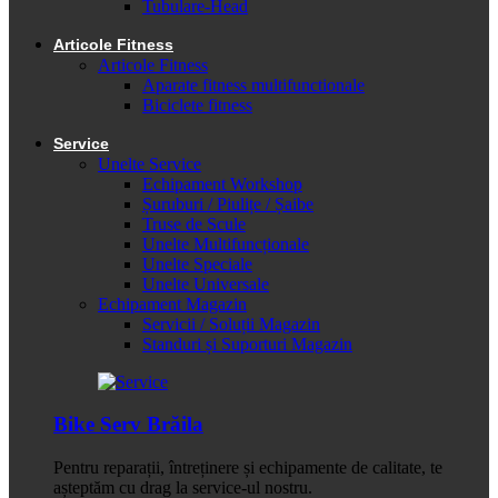
Tubulare-Head
Articole Fitness
Articole Fitness
Aparate fitness multifunctionale
Biciclete fitness
Service
Unelte Service
Echipament Workshop
Șuruburi / Piulițe / Șaibe
Truse de Scule
Unelte Multifuncționale
Unelte Speciale
Unelte Universale
Echipament Magazin
Servicii / Soluții Magazin
Standuri și Suporturi Magazin
Bike Serv Brăila
Pentru reparații, întreținere și echipamente de calitate, te
așteptăm cu drag la service-ul nostru.