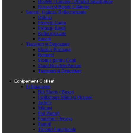
Borsete / Carcase / Prinderi Smartphone
Rucsaci și Bagaje Călătorie
Sonerii, Oglinzi, Reflectorizante
Oglinzi
Protecții Cadru
Protecții Roată
Reflectorizante
Sonerii
Transport și Depozitare
Elastice Portbagaj
Remorci
Scaune pentru Copii
Stand Biciclete/Parcare
Transport si Depozitare
Echipament Ciclism
Echipamente
Bib Shorts / Boxeri
Încălzitoare Mâini și Picioare
Jachete
Mănuși
Pad Pantofi
Pantaloni / Jerseys
Pantofi
Tricouri Funcționale