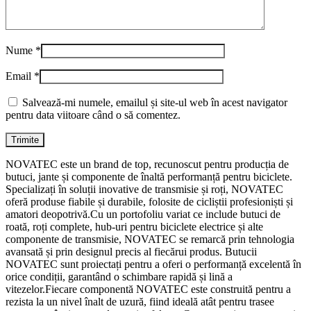
Nume
*
Email
*
Salvează-mi numele, emailul și site-ul web în acest navigator
pentru data viitoare când o să comentez.
NOVATEC este un brand de top, recunoscut pentru producția de
butuci, jante și componente de înaltă performanță pentru biciclete.
Specializați în soluții inovative de transmisie și roți, NOVATEC
oferă produse fiabile și durabile, folosite de cicliștii profesioniști și
amatori deopotrivă.Cu un portofoliu variat ce include butuci de
roată, roți complete, hub-uri pentru biciclete electrice și alte
componente de transmisie, NOVATEC se remarcă prin tehnologia
avansată și prin designul precis al fiecărui produs. Butucii
NOVATEC sunt proiectați pentru a oferi o performanță excelentă în
orice condiții, garantând o schimbare rapidă și lină a
vitezelor.Fiecare componentă NOVATEC este construită pentru a
rezista la un nivel înalt de uzură, fiind ideală atât pentru trasee