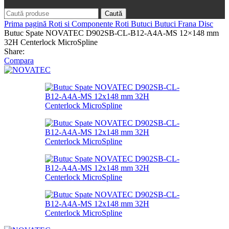
Caută
Prima pagină
Roti si Componente Roti
Butuci
Butuci Frana Disc
Butuc Spate NOVATEC D902SB-CL-B12-A4A-MS 12×148 mm
32H Centerlock MicroSpline
Share:
Compara