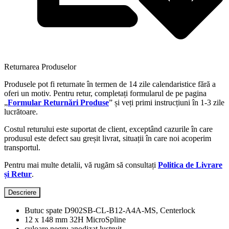
Returnarea Produselor
Produsele pot fi returnate în termen de 14 zile calendaristice fără a
oferi un motiv. Pentru retur, completați formularul de pe pagina
„
Formular Returnări Produse
” și veți primi instrucțiuni în 1-3 zile
lucrătoare.
Costul returului este suportat de client, exceptând cazurile în care
produsul este defect sau greșit livrat, situații în care noi acoperim
transportul.
Pentru mai multe detalii, vă rugăm să consultați
Politica de Livrare
și Retur
.
Descriere
Butuc spate D902SB-CL-B12-A4A-MS, Centerlock
12 x 148 mm 32H MicroSpline
culoare negru anodizat lustruit