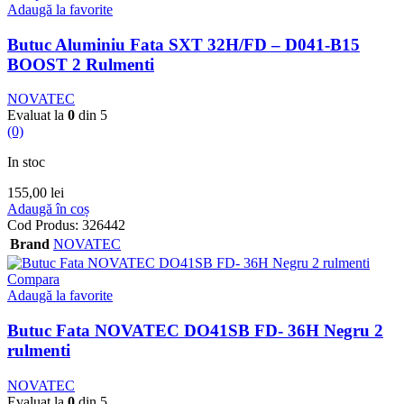
Adaugă la favorite
Butuc Aluminiu Fata SXT 32H/FD – D041-B15
BOOST 2 Rulmenti
NOVATEC
Evaluat la
0
din 5
(0)
In stoc
155,00
lei
Adaugă în coș
Cod Produs:
326442
Brand
NOVATEC
Compara
Adaugă la favorite
Butuc Fata NOVATEC DO41SB FD- 36H Negru 2
rulmenti
NOVATEC
Evaluat la
0
din 5