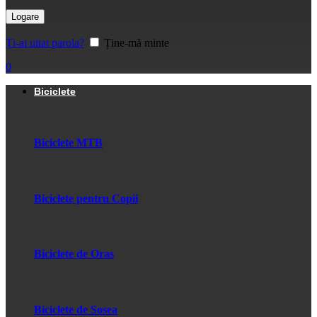
Logare
Ți-ai uitat parola?
Ține-mă minte
0
Biciclete
Biciclete MTB
Biciclete pentru Copii
Biciclete de Oras
Biciclete de Sosea