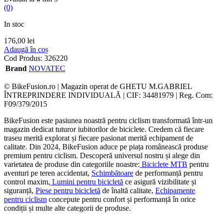
(0)
In stoc
176,00
lei
Adaugă în coș
Cod Produs:
326220
Brand
NOVATEC
© BikeFusion.ro | Magazin operat de GHETU M.GABRIEL
ÎNTREPRINDERE INDIVIDUALĂ | CIF: 34481979 | Reg. Com:
F09/379/2015
BikeFusion este pasiunea noastră pentru ciclism transformată într-un
magazin dedicat tuturor iubitorilor de biciclete. Credem că fiecare
traseu merită explorat și fiecare pasionat merită echipament de
calitate. Din 2024, BikeFusion aduce pe piața românească produse
premium pentru ciclism. Descoperă universul nostru și alege din
varietatea de produse din categoriile noastre:
Biciclete MTB
pentru
aventuri pe teren accidentat,
Schimbătoare
de performanță pentru
control maxim,
Lumini pentru bicicletă
ce asigură vizibilitate și
siguranță,
Piese pentru bicicletă
de înaltă calitate,
Echipamente
pentru ciclism
concepute pentru confort și performanță în orice
condiții și multe alte categorii de produse.