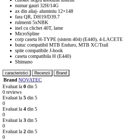
numar gauri 32H/14G
ax din aliaj- aluminiu 12×148
fara QR, DH19/D39.7
rulmenti 5xNBK
inel cu clichet 40T, lame
MicroSpline
corp caseta H-TYPE (sistem 404) (E440), 4-LACETE
butuc compatibil MTB Enduro, MTB XC/Trail
spite compatibile J-hook
caseta compatibila H (E440)
Shimano
caracteristici
Recenzii
Brand
Brand
NOVATEC
Evaluat la
0
din 5
0 reviews
Evaluat la
5
din 5
0
Evaluat la
4
din 5
0
Evaluat la
3
din 5
0
Evaluat la
2
din 5
0