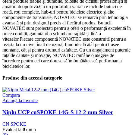
oferă produse fiabile și durabile, folosite de cicliștii profesioniști și
amatori deopotrivă.Cu un portofoliu variat ce include butuci de
roată, roți complete, hub-uri pentru biciclete electrice și alte
componente de transmisie, NOVATEC se remarcă prin tehnologia
avansată și prin designul precis al fiecărui produs. Butucii
NOVATEC sunt proiectați pentru a oferi o performanță excelentă în
orice condiții, garantând o schimbare rapidă și lină a
vitezelor.Fiecare componentă NOVATEC este construită pentru a
rezista la un nivel înalt de uzură, fiind ideală atât pentru trasee
montane, cât și pentru drumuri asfaltate. Cu un angajament puternic
față de calitate și inovație, NOVATEC rămâne o alegere de
încredere pentru cei care doresc să îmbunătățească performanța
bicicletelor lor.
Produse din aceeasi categorie
Compara
Adaugă la favorite
Niplu UCP cnSPOKE 14G-S 12-2 mm Silver
CN SPOKE
Evaluat la
0
din 5
(0)