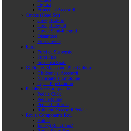
Oglinzi
Protectii si Accesorii
Cuvete (Head Set)
Cuveți Externi
Cuveți Integrați
Cuveți Semi-Integrați
Distanțiere
Flori Cuvete
Furci
Furci cu Suspensie
Furci Fixe
Suspensii Spate
Ghidoane, Mansoane, Pipe Ghidon
Ghidoane și Accesorii
Mansoane și Ghidoline
Tije și Pipe Ghidon
Pedale/Accesorii pedale
Pedale Click
Pedale Duble
Pedale Platforma
Rulmenti/Accesorii Pedale
Roți și Componente Roți
Butuci
Jante și Benzi Jantă
Roți și Seturi Roți