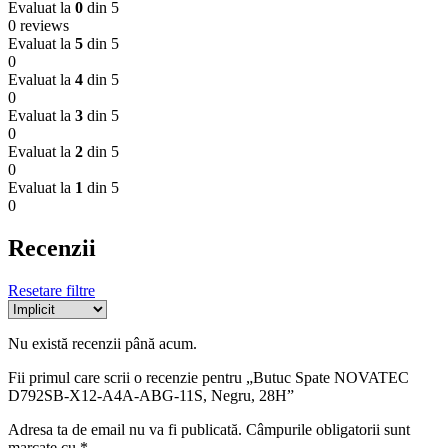
Evaluat la
0
din 5
0 reviews
Evaluat la
5
din 5
0
Evaluat la
4
din 5
0
Evaluat la
3
din 5
0
Evaluat la
2
din 5
0
Evaluat la
1
din 5
0
Recenzii
Resetare filtre
Nu există recenzii până acum.
Fii primul care scrii o recenzie pentru „Butuc Spate NOVATEC
D792SB-X12-A4A-ABG-11S, Negru, 28H”
Adresa ta de email nu va fi publicată.
Câmpurile obligatorii sunt
marcate cu
*