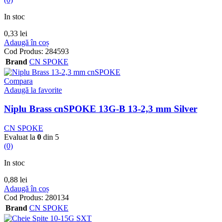
In stoc
0,33
lei
Adaugă în coș
Cod Produs:
284593
Brand
CN SPOKE
Compara
Adaugă la favorite
Niplu Brass cnSPOKE 13G-B 13-2,3 mm Silver
CN SPOKE
Evaluat la
0
din 5
(0)
In stoc
0,88
lei
Adaugă în coș
Cod Produs:
280134
Brand
CN SPOKE