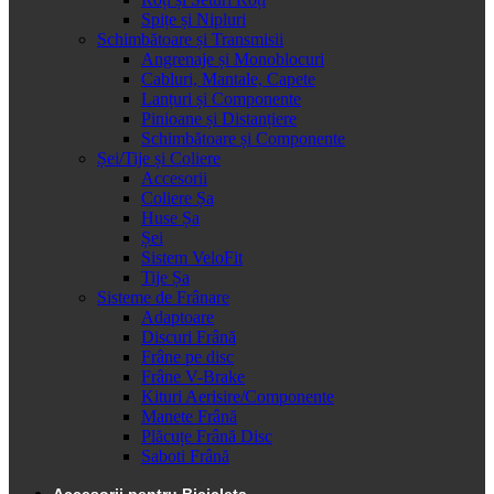
Spițe și Nipluri
Schimbătoare și Transmisii
Angrenaje și Monoblocuri
Cabluri, Mantale, Capete
Lanțuri și Componente
Pinioane și Distanțiere
Schimbătoare și Componente
Șei/Tije și Coliere
Accesorii
Coliere Șa
Huse Șa
Șei
Sistem VeloFit
Tije Șa
Sisteme de Frânare
Adaptoare
Discuri Frână
Frâne pe disc
Frâne V-Brake
Kituri Aerisire/Componente
Manete Frână
Plăcuțe Frână Disc
Saboti Frână
Accesorii pentru Bicicleta