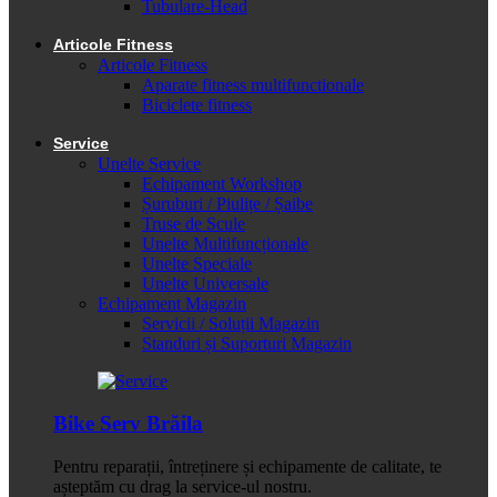
Tubulare-Head
Articole Fitness
Articole Fitness
Aparate fitness multifunctionale
Biciclete fitness
Service
Unelte Service
Echipament Workshop
Șuruburi / Piulițe / Șaibe
Truse de Scule
Unelte Multifuncționale
Unelte Speciale
Unelte Universale
Echipament Magazin
Servicii / Soluții Magazin
Standuri și Suporturi Magazin
Bike Serv Brăila
Pentru reparații, întreținere și echipamente de calitate, te
așteptăm cu drag la service-ul nostru.