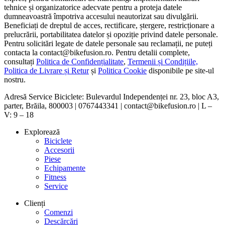
tehnice și organizatorice adecvate pentru a proteja datele
dumneavoastră împotriva accesului neautorizat sau divulgării.
Beneficiați de dreptul de acces, rectificare, ștergere, restricționare a
prelucrării, portabilitatea datelor și opoziție privind datele personale.
Pentru solicitări legate de datele personale sau reclamații, ne puteți
contacta la contact@bikefusion.ro. Pentru detalii complete,
consultați
Politica de Confidențialitate
,
Termenii și Condițiile,
Politica de Livrare și Retur
și
Politica Cookie
disponibile pe site-ul
nostru.
Adresă Service Biciclete: Bulevardul Independenței nr. 23, bloc A3,
parter, Brăila, 800003 | 0767443341 | contact@bikefusion.ro | L –
V: 9 – 18
Explorează
Biciclete
Accesorii
Piese
Echipamente
Fitness
Service
Clienți
Comenzi
Descărcări