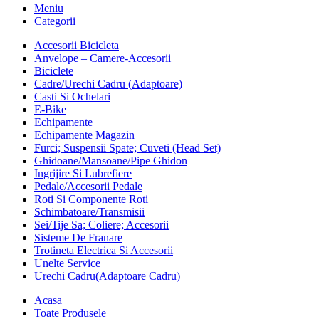
Meniu
Categorii
Accesorii Bicicleta
Anvelope – Camere-Accesorii
Biciclete
Cadre/Urechi Cadru (Adaptoare)
Casti Si Ochelari
E-Bike
Echipamente
Echipamente Magazin
Furci; Suspensii Spate; Cuveti (Head Set)
Ghidoane/Mansoane/Pipe Ghidon
Ingrijire Si Lubrefiere
Pedale/Accesorii Pedale
Roti Si Componente Roti
Schimbatoare/Transmisii
Sei/Tije Sa; Coliere; Accesorii
Sisteme De Franare
Trotineta Electrica Si Accesorii
Unelte Service
Urechi Cadru(Adaptoare Cadru)
Acasa
Toate Produsele