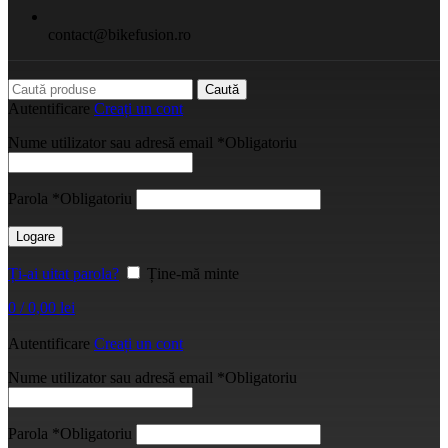
contact@bikefusion.ro
Caută
Autentificare
Creați un cont
Nume utilizator sau adresă email
*
Obligatoriu
Parola
*
Obligatoriu
Logare
Ți-ai uitat parola?
Ține-mă minte
0
/
0,00
lei
Autentificare
Creați un cont
Nume utilizator sau adresă email
*
Obligatoriu
Parola
*
Obligatoriu