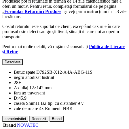
Produsele pot fi returnate în termen de 14 zile calendaristice fără a
oferi un motiv. Pentru retur, completați formularul de pe pagina
„
Formular Returnări Produse
” și veți primi instrucțiuni în 1-3 zile
lucrătoare.
Costul returului este suportat de client, exceptând cazurile în care
produsul este defect sau greșit livrat, situații în care noi acoperim
transportul.
Pentru mai multe detalii, vă rugăm să consultați
Politica de Livrare
și Retur
.
Descriere
Butuc spate D792SB-X12-A4A-ABG-11S
negru anodizat lustruit
28H
Ax aliaj 12×142 mm
fara ax traversant
D:45,9,
caseta Shim11 B2-tip, cu distantier 9 v
cale de rulare 4x Rulmenti NBK
caracteristici
Recenzii
Brand
Brand
NOVATEC