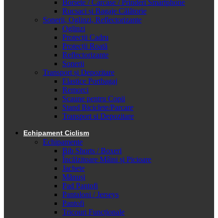
Borsete / Carcase / Prinderi Smartphone
Rucsaci și Bagaje Călătorie
Sonerii, Oglinzi, Reflectorizante
Oglinzi
Protecții Cadru
Protecții Roată
Reflectorizante
Sonerii
Transport și Depozitare
Elastice Portbagaj
Remorci
Scaune pentru Copii
Stand Biciclete/Parcare
Transport si Depozitare
Echipament Ciclism
Echipamente
Bib Shorts / Boxeri
Încălzitoare Mâini și Picioare
Jachete
Mănuși
Pad Pantofi
Pantaloni / Jerseys
Pantofi
Tricouri Funcționale