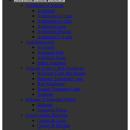
Antifurturi și Alarme
Accesorii
Antifurturi cu cheie
Antifurturi cu cifru
Antifurturi Lanț
Antifurturi Pliabile
Antifurturi U-Lock
Apărători noroi
Accesorii
Apărători Față
Apărători Spate
Seturi Apărători
Articole Copii și Roți Ajutătoare
Biciclete Copii fără Pedale
Remorci Transport Copii
Roți Ajutătoare
Scaune Transport Copii
Trotinete
Bidoane și Suporturi Bidon
Bidoane
Suporturi Bidon
Coșuri pentru Biciclete
Cosuri de Copii
Coșuri de Răchită