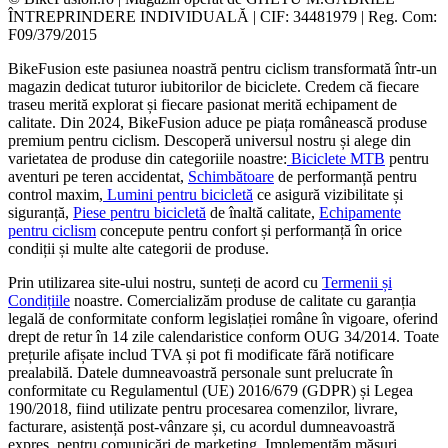
ÎNTREPRINDERE INDIVIDUALĂ | CIF: 34481979 | Reg. Com:
F09/379/2015
BikeFusion este pasiunea noastră pentru ciclism transformată într-un
magazin dedicat tuturor iubitorilor de biciclete. Credem că fiecare
traseu merită explorat și fiecare pasionat merită echipament de
calitate. Din 2024, BikeFusion aduce pe piața românească produse
premium pentru ciclism. Descoperă universul nostru și alege din
varietatea de produse din categoriile noastre:
Biciclete MTB
pentru
aventuri pe teren accidentat,
Schimbătoare
de performanță pentru
control maxim,
Lumini pentru bicicletă
ce asigură vizibilitate și
siguranță,
Piese pentru bicicletă
de înaltă calitate,
Echipamente
pentru ciclism
concepute pentru confort și performanță în orice
condiții și multe alte categorii de produse.
Prin utilizarea site-ului nostru, sunteți de acord cu
Termenii și
Condițiile
noastre. Comercializăm produse de calitate cu garanția
legală de conformitate conform legislației române în vigoare, oferind
drept de retur în 14 zile calendaristice conform OUG 34/2014. Toate
prețurile afișate includ TVA și pot fi modificate fără notificare
prealabilă. Datele dumneavoastră personale sunt prelucrate în
conformitate cu Regulamentul (UE) 2016/679 (GDPR) și Legea
190/2018, fiind utilizate pentru procesarea comenzilor, livrare,
facturare, asistență post-vânzare și, cu acordul dumneavoastră
expres, pentru comunicări de marketing. Implementăm măsuri