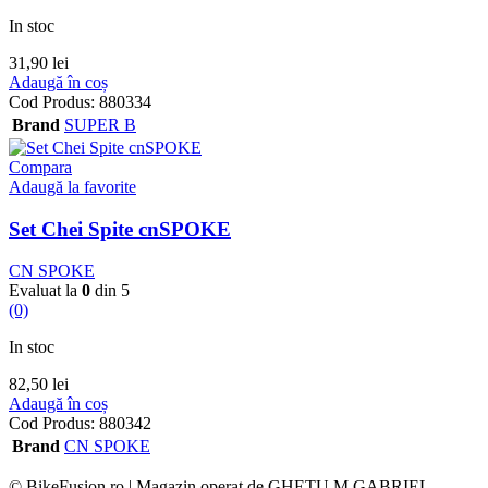
In stoc
31,90
lei
Adaugă în coș
Cod Produs:
880334
Brand
SUPER B
Compara
Adaugă la favorite
Set Chei Spite cnSPOKE
CN SPOKE
Evaluat la
0
din 5
(0)
In stoc
82,50
lei
Adaugă în coș
Cod Produs:
880342
Brand
CN SPOKE
© BikeFusion.ro | Magazin operat de GHETU M.GABRIEL