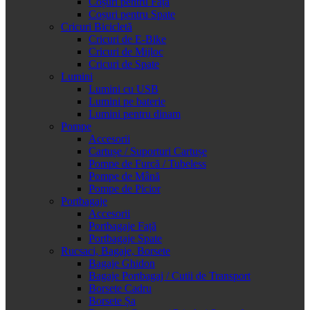
Coșuri pentru Față
Coșuri pentru Spate
Cricuri Bicicletă
Cricuri de E-Bike
Cricuri de Mijloc
Cricuri de Spate
Lumini
Lumini cu USB
Lumini pe baterie
Lumini pentru dinam
Pompe
Accesorii
Cartușe / Suporturi Cartușe
Pompe de Furcă / Tubeless
Pompe de Mână
Pompe de Picior
Portbagaje
Accesorii
Portbagaje Față
Portbagaje Spate
Rucsaci, Bagaje, Borsete
Bagaje Ghidon
Bagaje Portbagaj / Cutii de Transport
Borsete Cadru
Borsete Șa