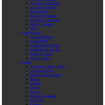
Anvelope pe Sârmă
Anvelope Pliabile
Benzi Jantă
Protecții Antipana
Cameră de Bicicletă
Soluții Tubeless
Valve
Cadre/Urechi
Cadru Fat Bike
Cadru MTB
Cadru Single Speed
Cadru Road Racing
Protecții Cadru
Urechi Cadru
E-Bike
Angrenaje, Brațe, Plăci
Anvelope/Jante
Baterii și încărcătoare
Butuci
Cabluri
Cadre
Cricuri
Display și manete
Furci/Șei
Lanțuri