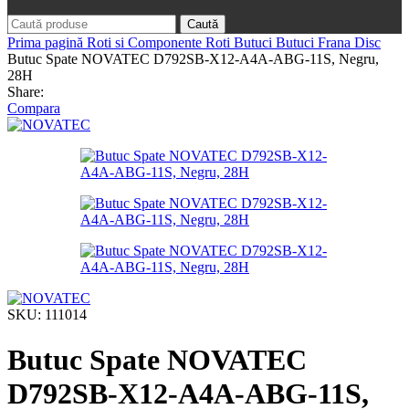
Caută
Prima pagină
Roti si Componente Roti
Butuci
Butuci Frana Disc
Butuc Spate NOVATEC D792SB-X12-A4A-ABG-11S, Negru,
28H
Share:
Compara
SKU:
111014
Butuc Spate NOVATEC
D792SB-X12-A4A-ABG-11S,