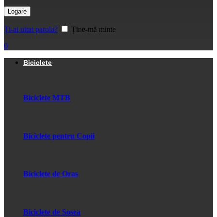
Logare
Ți-ai uitat parola?
Ține-mă minte
0
Biciclete
Biciclete MTB
Biciclete pentru Copii
Biciclete de Oras
Biciclete de Sosea