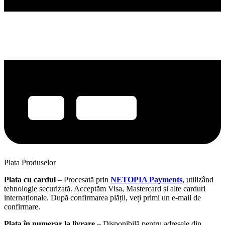
Plata Produselor
Plata cu cardul
– Procesată prin
NETOPIA Payments
, utilizând
tehnologie securizată. Acceptăm Visa, Mastercard și alte carduri
internaționale. După confirmarea plății, veți primi un e-mail de
confirmare.
Plata în numerar la livrare
– Disponibilă pentru adresele din