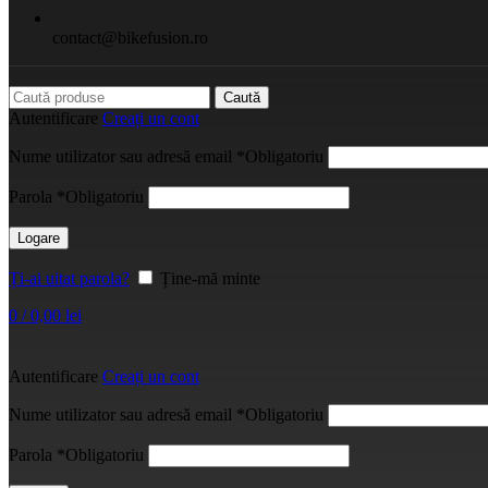
contact@bikefusion.ro
Caută
Autentificare
Creați un cont
Nume utilizator sau adresă email
*
Obligatoriu
Parola
*
Obligatoriu
Logare
Ți-ai uitat parola?
Ține-mă minte
0
/
0,00
lei
Autentificare
Creați un cont
Nume utilizator sau adresă email
*
Obligatoriu
Parola
*
Obligatoriu