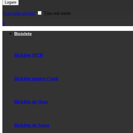
Logare
Ți-ai uitat parola?
Ține-mă minte
0
Biciclete
Biciclete MTB
Biciclete pentru Copii
Biciclete de Oras
Biciclete de Sosea