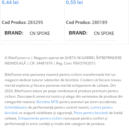
0,44
lei
0,55
lei
Adaugă În Coș
Adaugă În Coș
Cod Produs:
283295
Cod Produs:
280189
CN SPOKE
CN SPOKE
BRAND
BRAND
© BikeFusion.ro | Magazin operat de GHETU M.GABRIEL ÎNTREPRINDERE
INDIVIDUALĂ | CIF: 34481979 | Reg. Com: F09/379/2015
BikeFusion este pasiunea noastră pentru ciclism transformată într-un
magazin dedicat tuturor iubitorilor de biciclete. Credem că fiecare traseu
merită explorat și fiecare pasionat merită echipament de calitate. Din
2024, BikeFusion aduce pe piața românească produse premium pentru
ciclism. Descoperă universul nostru și alege din varietatea de produse din
categoriile noastre:
Biciclete MTB
pentru aventuri pe teren accidentat,
Schimbătoare
de performanță pentru control maxim,
Lumini pentru
bicicletă
ce asigură vizibilitate și siguranță,
Piese pentru bicicletă
de înaltă
calitate,
Echipamente pentru ciclism
concepute pentru confort și
performanță în orice condiții și multe alte categorii de produse.