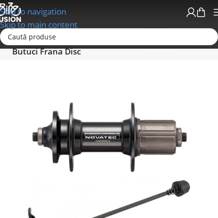
Skip to navigation
Skip to main content
Prima pagină
Roti si Componente Roti
Butuci
Butuci Frana Disc