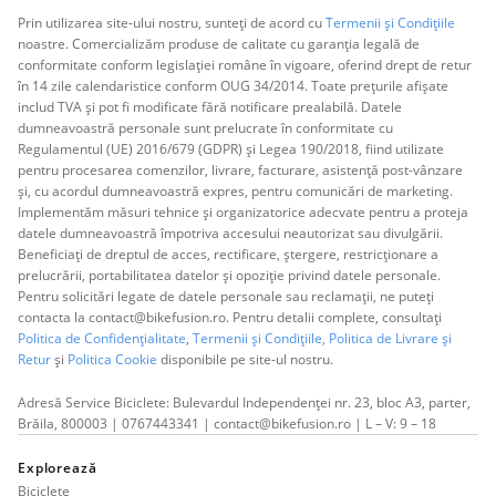
Prin utilizarea site-ului nostru, sunteți de acord cu
Termenii și Condițiile
noastre. Comercializăm produse de calitate cu garanția legală de
conformitate conform legislației române în vigoare, oferind drept de retur
în 14 zile calendaristice conform OUG 34/2014. Toate prețurile afișate
includ TVA și pot fi modificate fără notificare prealabilă. Datele
dumneavoastră personale sunt prelucrate în conformitate cu
Regulamentul (UE) 2016/679 (GDPR) și Legea 190/2018, fiind utilizate
pentru procesarea comenzilor, livrare, facturare, asistență post-vânzare
și, cu acordul dumneavoastră expres, pentru comunicări de marketing.
Implementăm măsuri tehnice și organizatorice adecvate pentru a proteja
datele dumneavoastră împotriva accesului neautorizat sau divulgării.
Beneficiați de dreptul de acces, rectificare, ștergere, restricționare a
prelucrării, portabilitatea datelor și opoziție privind datele personale.
Pentru solicitări legate de datele personale sau reclamații, ne puteți
contacta la contact@bikefusion.ro. Pentru detalii complete, consultați
Politica de Confidențialitate
,
Termenii și Condițiile,
Politica de Livrare și
Retur
și
Politica Cookie
disponibile pe site-ul nostru.
Adresă Service Biciclete: Bulevardul Independenței nr. 23, bloc A3, parter,
Brăila, 800003 | 0767443341 | contact@bikefusion.ro | L – V: 9 – 18
Explorează
Biciclete