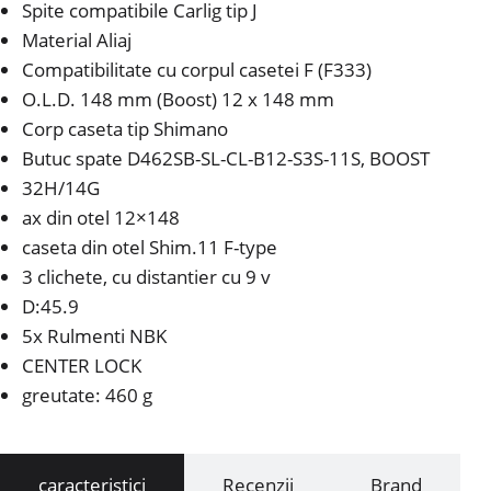
Spite compatibile Carlig tip J
Material Aliaj
Compatibilitate cu corpul casetei F (F333)
O.L.D. 148 mm (Boost) 12 x 148 mm
Corp caseta tip Shimano
Butuc spate D462SB-SL-CL-B12-S3S-11S, BOOST
32H/14G
ax din otel 12×148
caseta din otel Shim.11 F-type
3 clichete, cu distantier cu 9 v
D:45.9
5x Rulmenti NBK
CENTER LOCK
greutate: 460 g
caracteristici
Recenzii
Brand