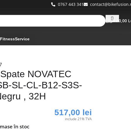
0767 443 341
contact@bikefusion.
0
/
0,00
L
 Negru , 32H
 Fitness
Service
7
 Spate NOVATEC
B-SL-CL-B12-S3S-
Negru , 32H
517,00
lei
include 21% TVA
ămase în stoc