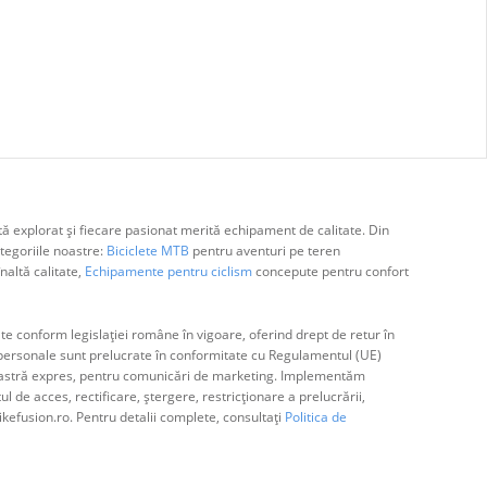
ă explorat și fiecare pasionat merită echipament de calitate. Din
egoriile noastre:
Biciclete MTB
pentru aventuri pe teren
naltă calitate,
Echipamente pentru ciclism
concepute pentru confort
e conform legislației române în vigoare, oferind drept de retur în
ă personale sunt prelucrate în conformitate cu Regulamentul (UE)
avoastră expres, pentru comunicări de marketing. Implementăm
de acces, rectificare, ștergere, restricționare a prelucrării,
ikefusion.ro. Pentru detalii complete, consultați
Politica de