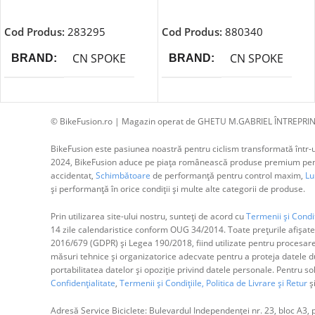
Adaugă În Coș
Adaugă În Coș
Cod Produs:
283295
Cod Produs:
880340
CN SPOKE
CN SPOKE
BRAND
BRAND
© BikeFusion.ro | Magazin operat de GHETU M.GABRIEL ÎNTREPRIN
BikeFusion este pasiunea noastră pentru ciclism transformată într-un
2024, BikeFusion aduce pe piața românească produse premium pentru
accidentat,
Schimbătoare
de performanță pentru control maxim,
Lum
și performanță în orice condiții și multe alte categorii de produse.
Prin utilizarea site-ului nostru, sunteți de acord cu
Termenii și Condiț
14 zile calendaristice conform OUG 34/2014. Toate prețurile afișate
2016/679 (GDPR) și Legea 190/2018, fiind utilizate pentru procesar
măsuri tehnice și organizatorice adecvate pentru a proteja datele dum
portabilitatea datelor și opoziție privind datele personale. Pentru s
Confidențialitate
,
Termenii și Condițiile,
Politica de Livrare și Retur
ș
Adresă Service Biciclete: Bulevardul Independenței nr. 23, bloc A3, 