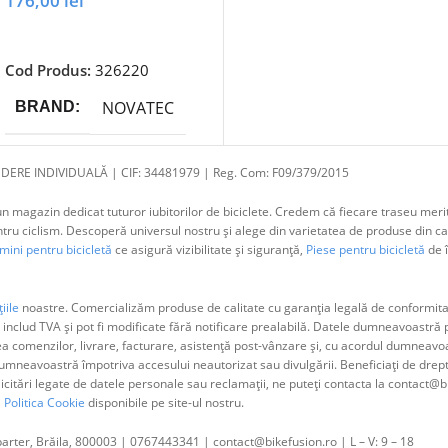
176,00
lei
Adaugă În Coș
Cod Produs:
326220
NOVATEC
BRAND
DERE INDIVIDUALĂ | CIF: 34481979 | Reg. Com: F09/379/2015
 magazin dedicat tuturor iubitorilor de biciclete. Credem că fiecare traseu merit
 ciclism. Descoperă universul nostru și alege din varietatea de produse din cat
ini pentru bicicletă
ce asigură vizibilitate și siguranță,
Piese pentru bicicletă
de î
iile
noastre. Comercializăm produse de calitate cu garanția legală de conformitat
 includ TVA și pot fi modificate fără notificare prealabilă. Datele dumneavoastr
ea comenzilor, livrare, facturare, asistență post-vânzare și, cu acordul dumne
neavoastră împotriva accesului neautorizat sau divulgării. Beneficiați de dreptul 
olicitări legate de datele personale sau reclamații, ne puteți contacta la contact@b
i
Politica Cookie
disponibile pe site-ul nostru.
parter, Brăila, 800003 | 0767443341 | contact@bikefusion.ro | L – V: 9 – 18