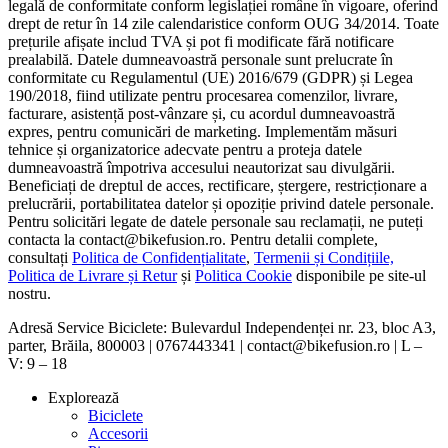
legală de conformitate conform legislației române în vigoare, oferind
drept de retur în 14 zile calendaristice conform OUG 34/2014. Toate
prețurile afișate includ TVA și pot fi modificate fără notificare
prealabilă. Datele dumneavoastră personale sunt prelucrate în
conformitate cu Regulamentul (UE) 2016/679 (GDPR) și Legea
190/2018, fiind utilizate pentru procesarea comenzilor, livrare,
facturare, asistență post-vânzare și, cu acordul dumneavoastră
expres, pentru comunicări de marketing. Implementăm măsuri
tehnice și organizatorice adecvate pentru a proteja datele
dumneavoastră împotriva accesului neautorizat sau divulgării.
Beneficiați de dreptul de acces, rectificare, ștergere, restricționare a
prelucrării, portabilitatea datelor și opoziție privind datele personale.
Pentru solicitări legate de datele personale sau reclamații, ne puteți
contacta la contact@bikefusion.ro. Pentru detalii complete,
consultați
Politica de Confidențialitate
,
Termenii și Condițiile,
Politica de Livrare și Retur
și
Politica Cookie
disponibile pe site-ul
nostru.
Adresă Service Biciclete: Bulevardul Independenței nr. 23, bloc A3,
parter, Brăila, 800003 | 0767443341 | contact@bikefusion.ro | L –
V: 9 – 18
Explorează
Biciclete
Accesorii