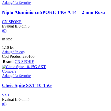
Adaugă la favorite
Niplu Aluminiu cnSPOKE 14G-A 14 – 2 mm Rosu
CN SPOKE
Evaluat la
0
din 5
(0)
In stoc
1,10
lei
Adaugă în coș
Cod Produs:
280166
Brand
CN SPOKE
Compara
Adaugă la favorite
Cheie Spite SXT 10-15G
SXT
Evaluat la
0
din 5
(0)