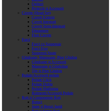
Oglinzi
Protectii si Accesorii
Cuvete (Head Set)
Cuveți Externi
Cuveți Integrați
Cuveți Semi-Integrați
Distanțiere
Flori Cuvete
Furci
Furci cu Suspensie
Furci Fixe
Suspensii Spate
Ghidoane, Mansoane, Pipe Ghidon
Ghidoane și Accesorii
Mansoane și Ghidoline
Tije și Pipe Ghidon
Pedale/Accesorii pedale
Pedale Click
Pedale Duble
Pedale Platforma
Rulmenti/Accesorii Pedale
Roți și Componente Roți
Butuci
Jante și Benzi Jantă
Roți și Seturi Roți