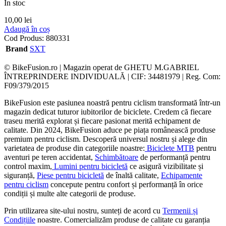
In stoc
10,00
lei
Adaugă în coș
Cod Produs:
880331
Brand
SXT
© BikeFusion.ro | Magazin operat de GHETU M.GABRIEL
ÎNTREPRINDERE INDIVIDUALĂ | CIF: 34481979 | Reg. Com:
F09/379/2015
BikeFusion este pasiunea noastră pentru ciclism transformată într-un
magazin dedicat tuturor iubitorilor de biciclete. Credem că fiecare
traseu merită explorat și fiecare pasionat merită echipament de
calitate. Din 2024, BikeFusion aduce pe piața românească produse
premium pentru ciclism. Descoperă universul nostru și alege din
varietatea de produse din categoriile noastre:
Biciclete MTB
pentru
aventuri pe teren accidentat,
Schimbătoare
de performanță pentru
control maxim,
Lumini pentru bicicletă
ce asigură vizibilitate și
siguranță,
Piese pentru bicicletă
de înaltă calitate,
Echipamente
pentru ciclism
concepute pentru confort și performanță în orice
condiții și multe alte categorii de produse.
Prin utilizarea site-ului nostru, sunteți de acord cu
Termenii și
Condițiile
noastre. Comercializăm produse de calitate cu garanția