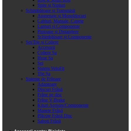
Spițe și Nipluri
Schimbătoare și Transmisii
Angrenaje și Monoblocuri
Cabluri, Mantale, Capete
Lanțuri și Componente
Pinioane și Distanțiere
Schimbătoare și Componente
Șei/Tije și Coliere
Accesorii
Coliere Șa
Huse Șa
Șei
Sistem VeloFit
Tije Șa
Sisteme de Frânare
Adaptoare
Discuri Frână
Frâne pe disc
Frâne V-Brake
Kituri Aerisire/Componente
Manete Frână
Plăcuțe Frână Disc
Saboti Frână
Accesorii pentru Bicicleta