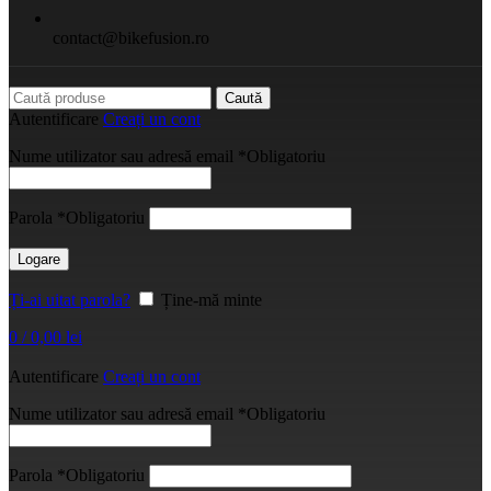
contact@bikefusion.ro
Caută
Autentificare
Creați un cont
Nume utilizator sau adresă email
*
Obligatoriu
Parola
*
Obligatoriu
Logare
Ți-ai uitat parola?
Ține-mă minte
0
/
0,00
lei
Autentificare
Creați un cont
Nume utilizator sau adresă email
*
Obligatoriu
Parola
*
Obligatoriu