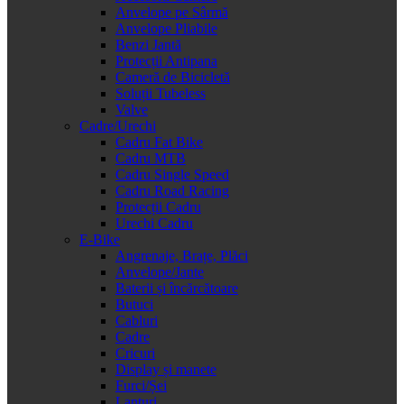
Anvelope pe Sârmă
Anvelope Pliabile
Benzi Jantă
Protecții Antipana
Cameră de Bicicletă
Soluții Tubeless
Valve
Cadre/Urechi
Cadru Fat Bike
Cadru MTB
Cadru Single Speed
Cadru Road Racing
Protecții Cadru
Urechi Cadru
E-Bike
Angrenaje, Brațe, Plăci
Anvelope/Jante
Baterii și încărcătoare
Butuci
Cabluri
Cadre
Cricuri
Display și manete
Furci/Șei
Lanțuri