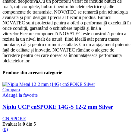
amatori deopotrivă.Cu un portofoliu variat ce include butuci de
roată, roți complete, hub-uri pentru biciclete electrice și alte
componente de transmisie, NOVATEC se remarcă prin tehnologia
avansată și prin designul precis al fiecărui produs. Butucii
NOVATEC sunt proiectați pentru a oferi o performanță excelentă în
orice condiții, garantând o schimbare rapidă și lină a
vitezelor.Fiecare componentă NOVATEC este construită pentru a
rezista la un nivel înalt de uzură, fiind ideală atât pentru trasee
montane, cât și pentru drumuri asfaltate. Cu un angajament puternic
față de calitate și inovație, NOVATEC rămâne o alegere de
încredere pentru cei care doresc să îmbunătățească performanța
bicicletelor lor.
Produse din aceeasi categorie
Compara
Adaugă la favorite
Niplu UCP cnSPOKE 14G-S 12-2 mm Silver
CN SPOKE
Evaluat la
0
din 5
(0)