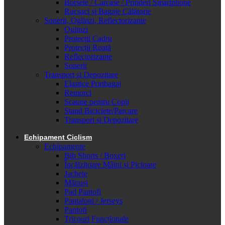
Borsete / Carcase / Prinderi Smartphone
Rucsaci și Bagaje Călătorie
Sonerii, Oglinzi, Reflectorizante
Oglinzi
Protecții Cadru
Protecții Roată
Reflectorizante
Sonerii
Transport și Depozitare
Elastice Portbagaj
Remorci
Scaune pentru Copii
Stand Biciclete/Parcare
Transport si Depozitare
Echipament Ciclism
Echipamente
Bib Shorts / Boxeri
Încălzitoare Mâini și Picioare
Jachete
Mănuși
Pad Pantofi
Pantaloni / Jerseys
Pantofi
Tricouri Funcționale