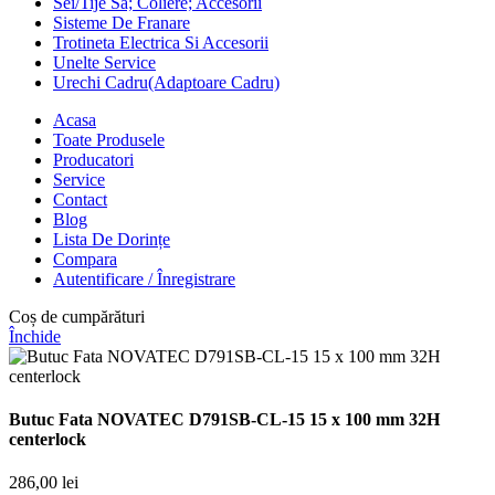
Sei/Tije Sa; Coliere; Accesorii
Sisteme De Franare
Trotineta Electrica Si Accesorii
Unelte Service
Urechi Cadru(Adaptoare Cadru)
Acasa
Toate Produsele
Producatori
Service
Contact
Blog
Lista De Dorințe
Compara
Autentificare / Înregistrare
Coș de cumpărături
Închide
Butuc Fata NOVATEC D791SB-CL-15 15 x 100 mm 32H
centerlock
286,00
lei