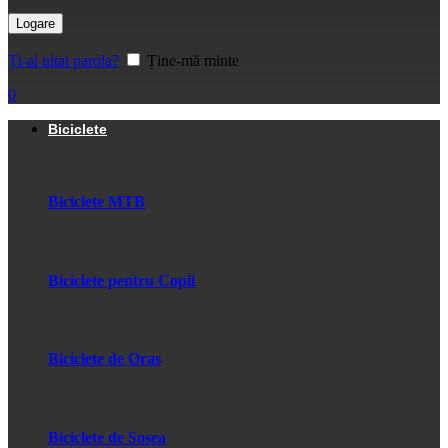
Logare
Ți-ai uitat parola?
Ține-mă minte
0
Biciclete
Biciclete MTB
Biciclete pentru Copii
Biciclete de Oras
Biciclete de Sosea