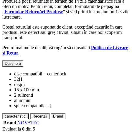
Produsele pot fi returnate în termen de 14 zile calendaristice fără a
oferi un motiv. Pentru retur, completați formularul de pe pagina
„
Formular Returnări Produse
” și veți primi instrucțiuni în 1-3 zile
lucrătoare.
Costul returului este suportat de client, exceptând cazurile în care
produsul este defect sau greșit livrat, situații în care noi acoperim
transportul.
Pentru mai multe detalii, vă rugăm să consultați
Politica de Livrare
și Retur
.
Descriere
disc compatibil = centerlock
32H
negru
15 x 100 mm
2 rulmenti
aluminiu
spite compatibile – j
caracteristici
Recenzii
Brand
Brand
NOVATEC
Evaluat la
0
din 5