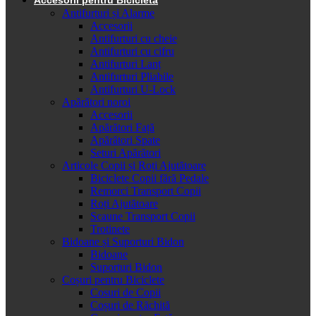
Antifurturi și Alarme
Accesorii
Antifurturi cu cheie
Antifurturi cu cifru
Antifurturi Lanț
Antifurturi Pliabile
Antifurturi U-Lock
Apărători noroi
Accesorii
Apărători Față
Apărători Spate
Seturi Apărători
Articole Copii și Roți Ajutătoare
Biciclete Copii fără Pedale
Remorci Transport Copii
Roți Ajutătoare
Scaune Transport Copii
Trotinete
Bidoane și Suporturi Bidon
Bidoane
Suporturi Bidon
Coșuri pentru Biciclete
Cosuri de Copii
Coșuri de Răchită