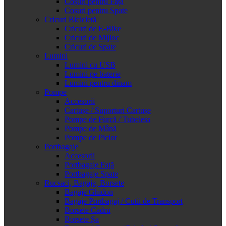
Coșuri pentru Față
Coșuri pentru Spate
Cricuri Bicicletă
Cricuri de E-Bike
Cricuri de Mijloc
Cricuri de Spate
Lumini
Lumini cu USB
Lumini pe baterie
Lumini pentru dinam
Pompe
Accesorii
Cartușe / Suporturi Cartușe
Pompe de Furcă / Tubeless
Pompe de Mână
Pompe de Picior
Portbagaje
Accesorii
Portbagaje Față
Portbagaje Spate
Rucsaci, Bagaje, Borsete
Bagaje Ghidon
Bagaje Portbagaj / Cutii de Transport
Borsete Cadru
Borsete Șa