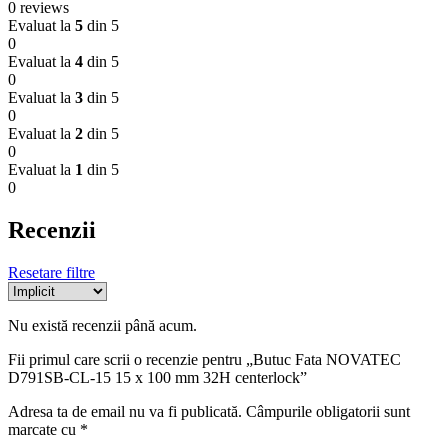
0 reviews
Evaluat la
5
din 5
0
Evaluat la
4
din 5
0
Evaluat la
3
din 5
0
Evaluat la
2
din 5
0
Evaluat la
1
din 5
0
Recenzii
Resetare filtre
Nu există recenzii până acum.
Fii primul care scrii o recenzie pentru „Butuc Fata NOVATEC
D791SB-CL-15 15 x 100 mm 32H centerlock”
Adresa ta de email nu va fi publicată.
Câmpurile obligatorii sunt
marcate cu
*