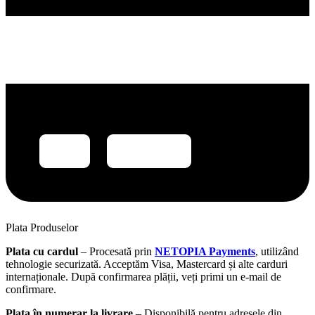
Plata Produselor
Plata cu cardul
– Procesată prin
NETOPIA Payments
, utilizând
tehnologie securizată. Acceptăm Visa, Mastercard și alte carduri
internaționale. După confirmarea plății, veți primi un e-mail de
confirmare.
Plata în numerar la livrare
– Disponibilă pentru adresele din