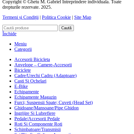
Copyright © Ghetu M. Gabriel Intreprindere individuala. Toate
drepturile rezervate. 2025.
Termeni și Condiții
|
Politica Cookie
|
Site Map
Caută
Închide
Meniu
Categorii
Accesorii Bicicleta
Anvelope – Camere-Accesorii
Biciclete
Cadre/Urechi Cadru (Adaptoare)
Casti Si Ochelari
E-Bike
Echipamente
Echipamente Magazin
Furci; Suspensii Spate; Cuveti (Head Set)
Ghidoane/Mansoane/Pipe Ghidon
Ingrijire Si Lubrefiere
Pedale/Accesorii Pedale
Roti Si Componente Roti
Schimbatoare/Transmisii