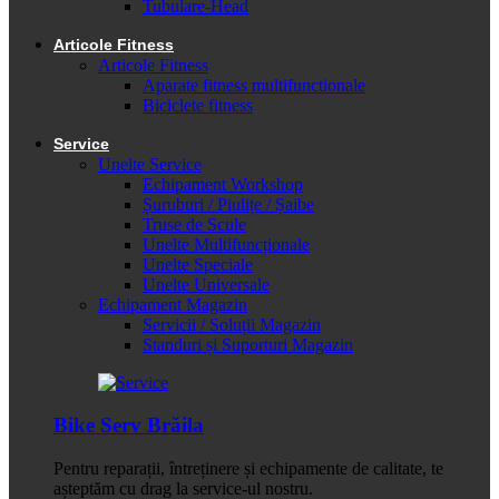
Tubulare-Head
Articole Fitness
Articole Fitness
Aparate fitness multifunctionale
Biciclete fitness
Service
Unelte Service
Echipament Workshop
Șuruburi / Piulițe / Șaibe
Truse de Scule
Unelte Multifuncționale
Unelte Speciale
Unelte Universale
Echipament Magazin
Servicii / Soluții Magazin
Standuri și Suporturi Magazin
Bike Serv Brăila
Pentru reparații, întreținere și echipamente de calitate, te
așteptăm cu drag la service-ul nostru.