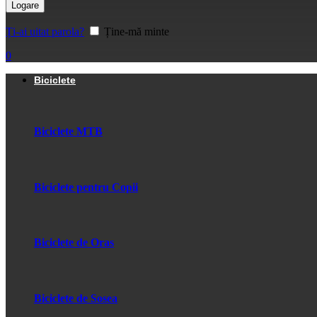
Logare
Ți-ai uitat parola?
Ține-mă minte
0
Biciclete
Biciclete MTB
Biciclete pentru Copii
Biciclete de Oras
Biciclete de Sosea