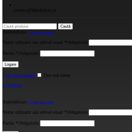
contact@bikefusion.ro
Caută
Autentificare
Creați un cont
Nume utilizator sau adresă email
*
Obligatoriu
Parola
*
Obligatoriu
Logare
Ți-ai uitat parola?
Ține-mă minte
0
/
0,00
lei
Autentificare
Creați un cont
Nume utilizator sau adresă email
*
Obligatoriu
Parola
*
Obligatoriu