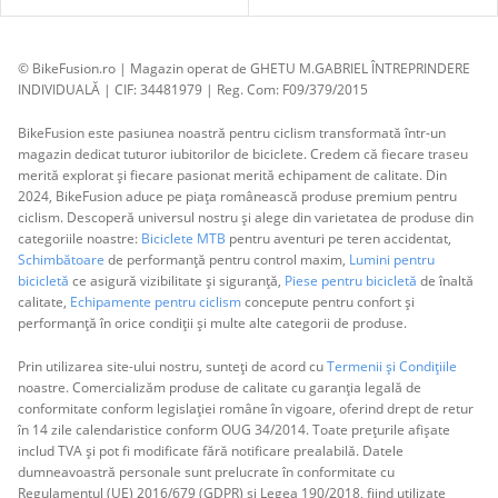
© BikeFusion.ro | Magazin operat de GHETU M.GABRIEL ÎNTREPRINDERE
INDIVIDUALĂ | CIF: 34481979 | Reg. Com: F09/379/2015
BikeFusion este pasiunea noastră pentru ciclism transformată într-un
magazin dedicat tuturor iubitorilor de biciclete. Credem că fiecare traseu
merită explorat și fiecare pasionat merită echipament de calitate. Din
2024, BikeFusion aduce pe piața românească produse premium pentru
ciclism. Descoperă universul nostru și alege din varietatea de produse din
categoriile noastre:
Biciclete MTB
pentru aventuri pe teren accidentat,
Schimbătoare
de performanță pentru control maxim,
Lumini pentru
bicicletă
ce asigură vizibilitate și siguranță,
Piese pentru bicicletă
de înaltă
calitate,
Echipamente pentru ciclism
concepute pentru confort și
performanță în orice condiții și multe alte categorii de produse.
Prin utilizarea site-ului nostru, sunteți de acord cu
Termenii și Condițiile
noastre. Comercializăm produse de calitate cu garanția legală de
conformitate conform legislației române în vigoare, oferind drept de retur
în 14 zile calendaristice conform OUG 34/2014. Toate prețurile afișate
includ TVA și pot fi modificate fără notificare prealabilă. Datele
dumneavoastră personale sunt prelucrate în conformitate cu
Regulamentul (UE) 2016/679 (GDPR) și Legea 190/2018, fiind utilizate