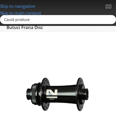
Skip to navigation
Skip to main content
Prima pagină
Roti si Componente Roti
Butuci
Butuci Frana Disc