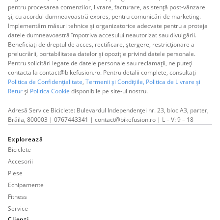
pentru procesarea comenzilor, livrare, facturare, asistență post-vânzare
și, cu acordul dumneavoastră expres, pentru comunicări de marketing.
Implementăm măsuri tehnice și organizatorice adecvate pentru a proteja
datele dumneavoastră împotriva accesului neautorizat sau divulgării.
Beneficiați de dreptul de acces, rectificare, ștergere, restricționare a
prelucrării, portabilitatea datelor și opoziție privind datele personale.
Pentru solicitări legate de datele personale sau reclamații, ne puteți
contacta la contact@bikefusion.ro. Pentru detalii complete, consultați
Politica de Confidențialitate
,
Termenii și Condițiile,
Politica de Livrare și
Retur
și
Politica Cookie
disponibile pe site-ul nostru.
Adresă Service Biciclete: Bulevardul Independenței nr. 23, bloc A3, parter,
Brăila, 800003 | 0767443341 | contact@bikefusion.ro | L – V: 9 – 18
Explorează
Biciclete
Accesorii
Piese
Echipamente
Fitness
Service
Clienți