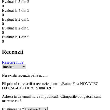
Evaluat la
5
din 5
0
Evaluat la
4
din 5
0
Evaluat la
3
din 5
0
Evaluat la
2
din 5
0
Evaluat la
1
din 5
0
Recenzii
Resetare filtre
Nu există recenzii până acum.
Fii primul care scrii o recenzie pentru „Butuc Fata NOVATEC
D041SB-B15 110 x 15 mm 32H”
Adresa ta de email nu va fi publicată.
Câmpurile obligatorii sunt
marcate cu
*
Evaluarea ta
*