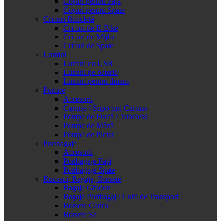
Coșuri pentru Față
Coșuri pentru Spate
Cricuri Bicicletă
Cricuri de E-Bike
Cricuri de Mijloc
Cricuri de Spate
Lumini
Lumini cu USB
Lumini pe baterie
Lumini pentru dinam
Pompe
Accesorii
Cartușe / Suporturi Cartușe
Pompe de Furcă / Tubeless
Pompe de Mână
Pompe de Picior
Portbagaje
Accesorii
Portbagaje Față
Portbagaje Spate
Rucsaci, Bagaje, Borsete
Bagaje Ghidon
Bagaje Portbagaj / Cutii de Transport
Borsete Cadru
Borsete Șa