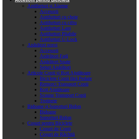
Antifurturi și Alarme
Accesorii
Antifurturi cu cheie
Antifurturi cu cifru
Antifurturi Lanț
Antifurturi Pliabile
Antifurturi U-Lock
Apărători noroi
Accesorii
Apărători Față
Apărători Spate
Seturi Apărători
Articole Copii și Roți Ajutătoare
Biciclete Copii fără Pedale
Remorci Transport Copii
Roți Ajutătoare
Scaune Transport Copii
Trotinete
Bidoane și Suporturi Bidon
Bidoane
Suporturi Bidon
Coșuri pentru Biciclete
Cosuri de Copii
Coșuri de Răchită