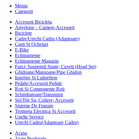
Meniu
Categorii
Accesorii Bicicleta
Anvelope – Camere-Accesorii
Biciclete
Cadre/Urechi Cadru (Adaptoare)
Casti Si Ochelari
E-Bike
Echipamente
Echipamente Magazin
Furci; Suspensii Spate; Cuveti (Head Set)
Ghidoane/Mansoane/Pipe Ghidon
Ingrijire Si Lubrefiere
Pedale/Accesorii Pedale
Roti Si Componente Roti
Schimbatoare/Transmisii
Sei/Tije Sa; Coliere; Accesorii
Sisteme De Franare
Trotineta Electrica Si Accesorii
Unelte Service
Urechi Cadru(Adaptoare Cadru)
Acasa
Toate Produsele