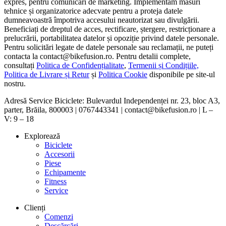
expres, pentru comunicări de marketing. Implementăm măsuri
tehnice și organizatorice adecvate pentru a proteja datele
dumneavoastră împotriva accesului neautorizat sau divulgării.
Beneficiați de dreptul de acces, rectificare, ștergere, restricționare a
prelucrării, portabilitatea datelor și opoziție privind datele personale.
Pentru solicitări legate de datele personale sau reclamații, ne puteți
contacta la contact@bikefusion.ro. Pentru detalii complete,
consultați
Politica de Confidențialitate
,
Termenii și Condițiile,
Politica de Livrare și Retur
și
Politica Cookie
disponibile pe site-ul
nostru.
Adresă Service Biciclete: Bulevardul Independenței nr. 23, bloc A3,
parter, Brăila, 800003 | 0767443341 | contact@bikefusion.ro | L –
V: 9 – 18
Explorează
Biciclete
Accesorii
Piese
Echipamente
Fitness
Service
Clienți
Comenzi
Descărcări