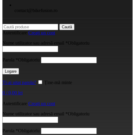
contact@bikefusion.ro
Caută
Autentificare
Creați un cont
Nume utilizator sau adresă email
*
Obligatoriu
Parola
*
Obligatoriu
Logare
Ți-ai uitat parola?
Ține-mă minte
0
/
0,00
lei
Autentificare
Creați un cont
Nume utilizator sau adresă email
*
Obligatoriu
Parola
*
Obligatoriu