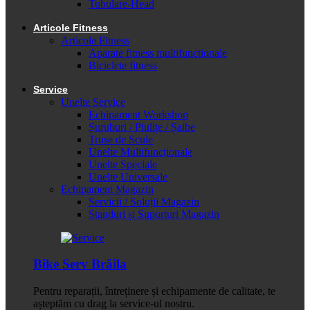
Tubulare-Head
Articole Fitness
Articole Fitness
Aparate fitness multifunctionale
Biciclete fitness
Service
Unelte Service
Echipament Workshop
Șuruburi / Piulițe / Șaibe
Truse de Scule
Unelte Multifuncționale
Unelte Speciale
Unelte Universale
Echipament Magazin
Servicii / Soluții Magazin
Standuri și Suporturi Magazin
Bike Serv Brăila
Pentru reparații, întreținere și echipamente de calitate, te
așteptăm cu drag la service-ul nostru.