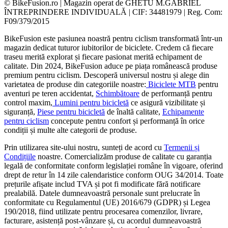
© BikeFusion.ro | Magazin operat de GHETU M.GABRIEL
ÎNTREPRINDERE INDIVIDUALĂ | CIF: 34481979 | Reg. Com:
F09/379/2015
BikeFusion este pasiunea noastră pentru ciclism transformată într-un
magazin dedicat tuturor iubitorilor de biciclete. Credem că fiecare
traseu merită explorat și fiecare pasionat merită echipament de
calitate. Din 2024, BikeFusion aduce pe piața românească produse
premium pentru ciclism. Descoperă universul nostru și alege din
varietatea de produse din categoriile noastre:
Biciclete MTB
pentru
aventuri pe teren accidentat,
Schimbătoare
de performanță pentru
control maxim,
Lumini pentru bicicletă
ce asigură vizibilitate și
siguranță,
Piese pentru bicicletă
de înaltă calitate,
Echipamente
pentru ciclism
concepute pentru confort și performanță în orice
condiții și multe alte categorii de produse.
Prin utilizarea site-ului nostru, sunteți de acord cu
Termenii și
Condițiile
noastre. Comercializăm produse de calitate cu garanția
legală de conformitate conform legislației române în vigoare, oferind
drept de retur în 14 zile calendaristice conform OUG 34/2014. Toate
prețurile afișate includ TVA și pot fi modificate fără notificare
prealabilă. Datele dumneavoastră personale sunt prelucrate în
conformitate cu Regulamentul (UE) 2016/679 (GDPR) și Legea
190/2018, fiind utilizate pentru procesarea comenzilor, livrare,
facturare, asistență post-vânzare și, cu acordul dumneavoastră