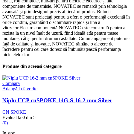
roată, roți complete, hub-uri pentru biciclete electrice și alte
componente de transmisie, NOVATEC se remarcă prin tehnologia
avansată și prin designul precis al fiecărui produs. Butucii
NOVATEC sunt proiectați pentru a oferi o performanță excelentă în
orice condiții, garantând o schimbare rapidă și lină a
vitezelor.Fiecare componentă NOVATEC este construită pentru a
rezista la un nivel înalt de uzură, fiind ideală atât pentru trasee
montane, cât și pentru drumuri asfaltate. Cu un angajament puternic
față de calitate și inovație, NOVATEC rămâne o alegere de
încredere pentru cei care doresc să îmbunătățească performanța
bicicletelor lor.
Produse din aceeasi categorie
Compara
Adaugă la favorite
Niplu UCP cnSPOKE 14G-S 16-2 mm Silver
CN SPOKE
Evaluat la
0
din 5
(0)
In stoc