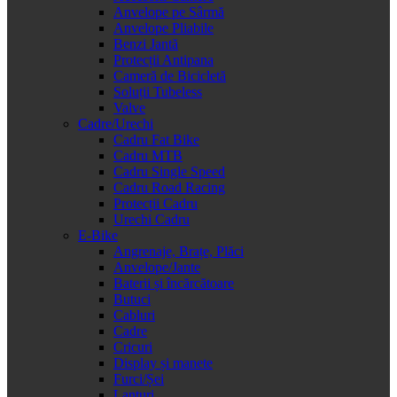
Anvelope pe Sârmă
Anvelope Pliabile
Benzi Jantă
Protecții Antipana
Cameră de Bicicletă
Soluții Tubeless
Valve
Cadre/Urechi
Cadru Fat Bike
Cadru MTB
Cadru Single Speed
Cadru Road Racing
Protecții Cadru
Urechi Cadru
E-Bike
Angrenaje, Brațe, Plăci
Anvelope/Jante
Baterii și încărcătoare
Butuci
Cabluri
Cadre
Cricuri
Display și manete
Furci/Șei
Lanțuri