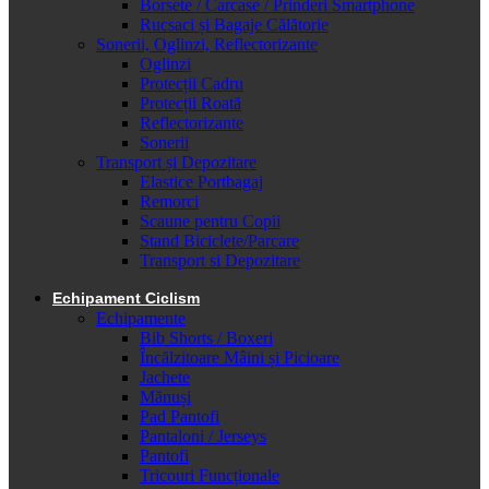
Borsete / Carcase / Prinderi Smartphone
Rucsaci și Bagaje Călătorie
Sonerii, Oglinzi, Reflectorizante
Oglinzi
Protecții Cadru
Protecții Roată
Reflectorizante
Sonerii
Transport și Depozitare
Elastice Portbagaj
Remorci
Scaune pentru Copii
Stand Biciclete/Parcare
Transport si Depozitare
Echipament Ciclism
Echipamente
Bib Shorts / Boxeri
Încălzitoare Mâini și Picioare
Jachete
Mănuși
Pad Pantofi
Pantaloni / Jerseys
Pantofi
Tricouri Funcționale