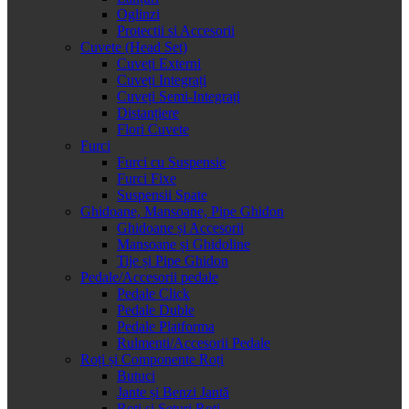
Oglinzi
Protectii si Accesorii
Cuvete (Head Set)
Cuveți Externi
Cuveți Integrați
Cuveți Semi-Integrați
Distanțiere
Flori Cuvete
Furci
Furci cu Suspensie
Furci Fixe
Suspensii Spate
Ghidoane, Mansoane, Pipe Ghidon
Ghidoane și Accesorii
Mansoane și Ghidoline
Tije și Pipe Ghidon
Pedale/Accesorii pedale
Pedale Click
Pedale Duble
Pedale Platforma
Rulmenti/Accesorii Pedale
Roți și Componente Roți
Butuci
Jante și Benzi Jantă
Roți și Seturi Roți