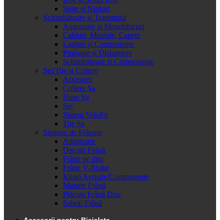
Spițe și Nipluri
Schimbătoare și Transmisii
Angrenaje și Monoblocuri
Cabluri, Mantale, Capete
Lanțuri și Componente
Pinioane și Distanțiere
Schimbătoare și Componente
Șei/Tije și Coliere
Accesorii
Coliere Șa
Huse Șa
Șei
Sistem VeloFit
Tije Șa
Sisteme de Frânare
Adaptoare
Discuri Frână
Frâne pe disc
Frâne V-Brake
Kituri Aerisire/Componente
Manete Frână
Plăcuțe Frână Disc
Saboti Frână
Accesorii pentru Bicicleta