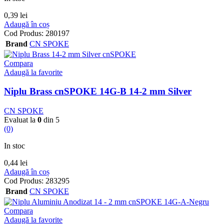
0,39
lei
Adaugă în coș
Cod Produs:
280197
Brand
CN SPOKE
Compara
Adaugă la favorite
Niplu Brass cnSPOKE 14G-B 14-2 mm Silver
CN SPOKE
Evaluat la
0
din 5
(0)
In stoc
0,44
lei
Adaugă în coș
Cod Produs:
283295
Brand
CN SPOKE
Compara
Adaugă la favorite