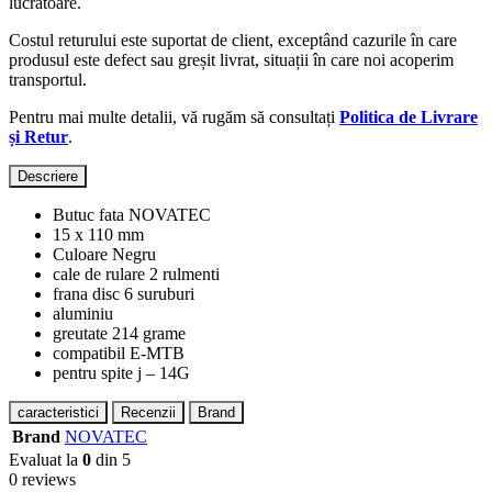
lucrătoare.
Costul returului este suportat de client, exceptând cazurile în care
produsul este defect sau greșit livrat, situații în care noi acoperim
transportul.
Pentru mai multe detalii, vă rugăm să consultați
Politica de Livrare
și Retur
.
Descriere
Butuc fata NOVATEC
15 x 110 mm
Culoare Negru
cale de rulare 2 rulmenti
frana disc 6 suruburi
aluminiu
greutate 214 grame
compatibil E-MTB
pentru spite j – 14G
caracteristici
Recenzii
Brand
Brand
NOVATEC
Evaluat la
0
din 5
0 reviews