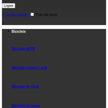
Logare
Ți-ai uitat parola?
Ține-mă minte
0
Biciclete
Biciclete MTB
Biciclete pentru Copii
Biciclete de Oras
Biciclete de Sosea