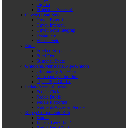
Oglinzi
Protectii si Accesorii
Cuvete (Head Set)
Cuveți Externi
Cuveți Integrați
Cuveți Semi-Integrați
Distanțiere
Flori Cuvete
Furci
Furci cu Suspensie
Furci Fixe
Suspensii Spate
Ghidoane, Mansoane, Pipe Ghidon
Ghidoane și Accesorii
Mansoane și Ghidoline
Tije și Pipe Ghidon
Pedale/Accesorii pedale
Pedale Click
Pedale Duble
Pedale Platforma
Rulmenti/Accesorii Pedale
Roți și Componente Roți
Butuci
Jante și Benzi Jantă
Roți și Seturi Roți