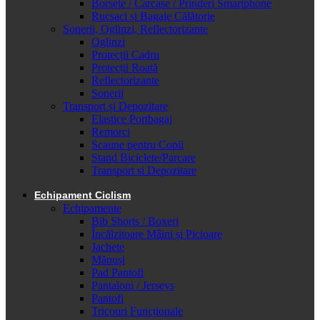
Borsete / Carcase / Prinderi Smartphone
Rucsaci și Bagaje Călătorie
Sonerii, Oglinzi, Reflectorizante
Oglinzi
Protecții Cadru
Protecții Roată
Reflectorizante
Sonerii
Transport și Depozitare
Elastice Portbagaj
Remorci
Scaune pentru Copii
Stand Biciclete/Parcare
Transport si Depozitare
Echipament Ciclism
Echipamente
Bib Shorts / Boxeri
Încălzitoare Mâini și Picioare
Jachete
Mănuși
Pad Pantofi
Pantaloni / Jerseys
Pantofi
Tricouri Funcționale