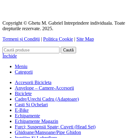
Copyright © Ghetu M. Gabriel Intreprindere individuala. Toate
drepturile rezervate. 2025.
Termeni și Condiții
|
Politica Cookie
|
Site Map
Caută
Închide
Meniu
Categorii
Accesorii Bicicleta
Anvelope – Camere-Accesorii
Biciclete
Cadre/Urechi Cadru (Adaptoare)
Casti Si Ochelari
E-Bike
Echipamente
Echipamente Magazin
Furci; Suspensii Spate; Cuveti (Head Set)
Ghidoane/Mansoane/Pipe Ghidon
Ingrijire Si Lubrefiere