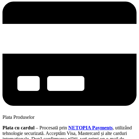
Plata Produselor
Plata cu cardul
– Procesată prin
NETOPIA Payments
, utilizând
tehnologie securizată. Acceptăm Visa, Mastercard și alte carduri
internaționale. După confirmarea plății, veți primi un e-mail de