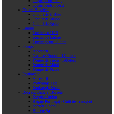
Coșuri pentru Față
Coșuri pentru Spate
Cricuri Bicicletă
Cricuri de E-Bike
Cricuri de Mijloc
Cricuri de Spate
Lumini
Lumini cu USB
Lumini pe baterie
Lumini pentru dinam
Pompe
Accesorii
Cartușe / Suporturi Cartușe
Pompe de Furcă / Tubeless
Pompe de Mână
Pompe de Picior
Portbagaje
Accesorii
Portbagaje Față
Portbagaje Spate
Rucsaci, Bagaje, Borsete
Bagaje Ghidon
Bagaje Portbagaj / Cutii de Transport
Borsete Cadru
Borsete Șa