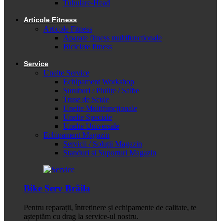
Tubulare-Head
Articole Fitness
Articole Fitness
Aparate fitness multifunctionale
Biciclete fitness
Service
Unelte Service
Echipament Workshop
Șuruburi / Piulițe / Șaibe
Truse de Scule
Unelte Multifuncționale
Unelte Speciale
Unelte Universale
Echipament Magazin
Servicii / Soluții Magazin
Standuri și Suporturi Magazin
Bike Serv Brăila
Pentru reparații, întreținere și echipamente de calitate, te
așteptăm cu drag la service-ul nostru.