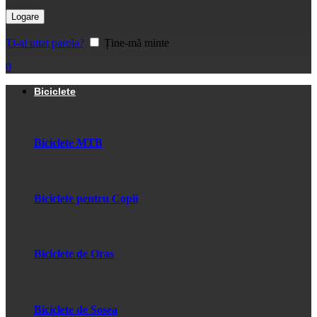
Logare
Ți-ai uitat parola?
Ține-mă minte
0
Biciclete
Biciclete MTB
Biciclete pentru Copii
Biciclete de Oras
Biciclete de Sosea