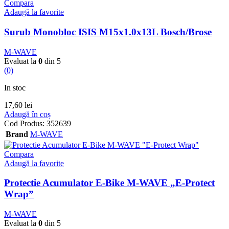
Compara
Adaugă la favorite
Surub Monobloc ISIS M15x1.0x13L Bosch/Brose
M-WAVE
Evaluat la
0
din 5
(0)
In stoc
17,60
lei
Adaugă în coș
Cod Produs:
352639
Brand
M-WAVE
Compara
Adaugă la favorite
Protectie Acumulator E-Bike M-WAVE „E-Protect
Wrap”
M-WAVE
Evaluat la
0
din 5