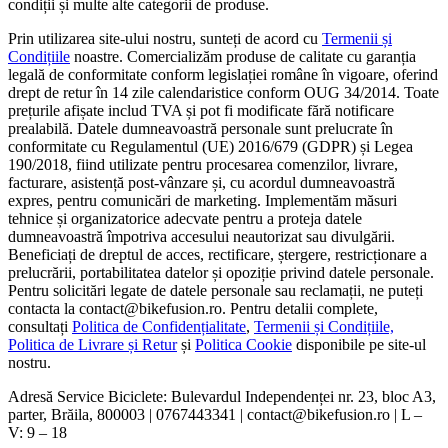
condiții și multe alte categorii de produse.
Prin utilizarea site-ului nostru, sunteți de acord cu
Termenii și
Condițiile
noastre. Comercializăm produse de calitate cu garanția
legală de conformitate conform legislației române în vigoare, oferind
drept de retur în 14 zile calendaristice conform OUG 34/2014. Toate
prețurile afișate includ TVA și pot fi modificate fără notificare
prealabilă. Datele dumneavoastră personale sunt prelucrate în
conformitate cu Regulamentul (UE) 2016/679 (GDPR) și Legea
190/2018, fiind utilizate pentru procesarea comenzilor, livrare,
facturare, asistență post-vânzare și, cu acordul dumneavoastră
expres, pentru comunicări de marketing. Implementăm măsuri
tehnice și organizatorice adecvate pentru a proteja datele
dumneavoastră împotriva accesului neautorizat sau divulgării.
Beneficiați de dreptul de acces, rectificare, ștergere, restricționare a
prelucrării, portabilitatea datelor și opoziție privind datele personale.
Pentru solicitări legate de datele personale sau reclamații, ne puteți
contacta la contact@bikefusion.ro. Pentru detalii complete,
consultați
Politica de Confidențialitate
,
Termenii și Condițiile,
Politica de Livrare și Retur
și
Politica Cookie
disponibile pe site-ul
nostru.
Adresă Service Biciclete: Bulevardul Independenței nr. 23, bloc A3,
parter, Brăila, 800003 | 0767443341 | contact@bikefusion.ro | L –
V: 9 – 18