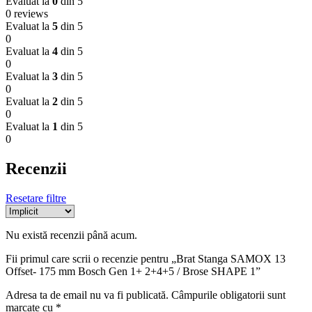
Evaluat la
0
din 5
0 reviews
Evaluat la
5
din 5
0
Evaluat la
4
din 5
0
Evaluat la
3
din 5
0
Evaluat la
2
din 5
0
Evaluat la
1
din 5
0
Recenzii
Resetare filtre
Nu există recenzii până acum.
Fii primul care scrii o recenzie pentru „Brat Stanga SAMOX 13
Offset- 175 mm Bosch Gen 1+ 2+4+5 / Brose SHAPE 1”
Adresa ta de email nu va fi publicată.
Câmpurile obligatorii sunt
marcate cu
*