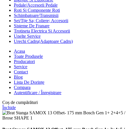
Pedale/Accesorii Pedale
Roti Si Componente Roti
Schimbatoare/Transmisii
Sei/Tije Sa; Coliere; Accesorii
Sisteme De Franare
Trotineta Electrica Si Accesorii
Unelte Service
Urechi Cadru(Adaptoare Cadru)
Acasa
Toate Produsele
Producatori
Service
Contact
Blog
Lista De Dorințe
Compara
Autentificare / Înregistrare
Coș de cumpărături
Închide