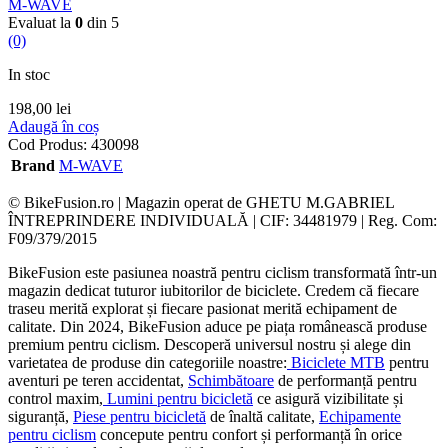
M-WAVE
Evaluat la
0
din 5
(0)
In stoc
198,00
lei
Adaugă în coș
Cod Produs:
430098
Brand
M-WAVE
© BikeFusion.ro | Magazin operat de GHETU M.GABRIEL
ÎNTREPRINDERE INDIVIDUALĂ | CIF: 34481979 | Reg. Com:
F09/379/2015
BikeFusion este pasiunea noastră pentru ciclism transformată într-un
magazin dedicat tuturor iubitorilor de biciclete. Credem că fiecare
traseu merită explorat și fiecare pasionat merită echipament de
calitate. Din 2024, BikeFusion aduce pe piața românească produse
premium pentru ciclism. Descoperă universul nostru și alege din
varietatea de produse din categoriile noastre:
Biciclete MTB
pentru
aventuri pe teren accidentat,
Schimbătoare
de performanță pentru
control maxim,
Lumini pentru bicicletă
ce asigură vizibilitate și
siguranță,
Piese pentru bicicletă
de înaltă calitate,
Echipamente
pentru ciclism
concepute pentru confort și performanță în orice