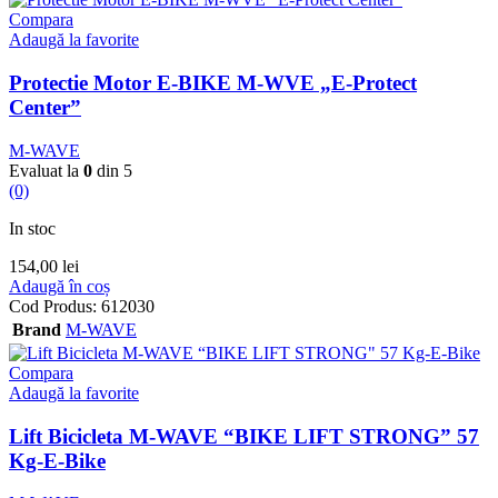
Compara
Adaugă la favorite
Protectie Motor E-BIKE M-WVE „E-Protect
Center”
M-WAVE
Evaluat la
0
din 5
(0)
In stoc
154,00
lei
Adaugă în coș
Cod Produs:
612030
Brand
M-WAVE
Compara
Adaugă la favorite
Lift Bicicleta M-WAVE “BIKE LIFT STRONG” 57
Kg-E-Bike