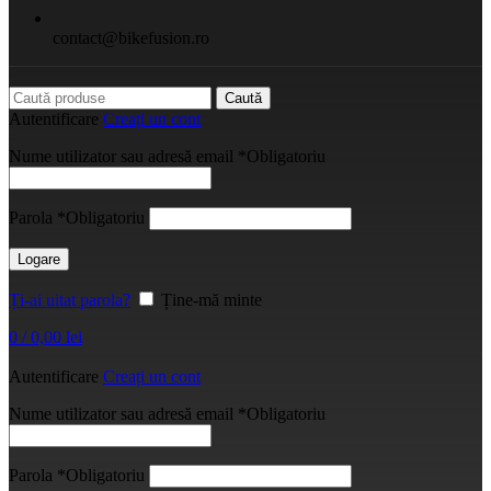
contact@bikefusion.ro
Caută
Autentificare
Creați un cont
Nume utilizator sau adresă email
*
Obligatoriu
Parola
*
Obligatoriu
Logare
Ți-ai uitat parola?
Ține-mă minte
0
/
0,00
lei
Autentificare
Creați un cont
Nume utilizator sau adresă email
*
Obligatoriu
Parola
*
Obligatoriu