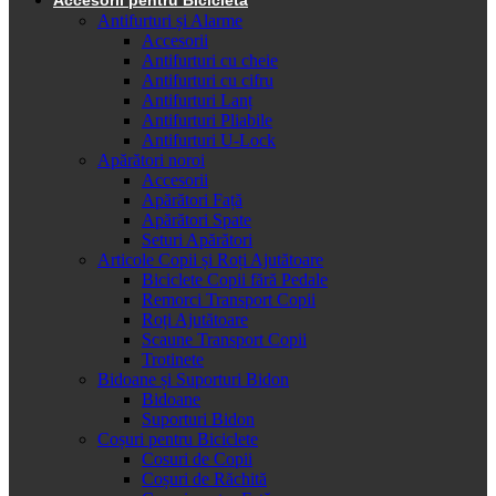
Antifurturi și Alarme
Accesorii
Antifurturi cu cheie
Antifurturi cu cifru
Antifurturi Lanț
Antifurturi Pliabile
Antifurturi U-Lock
Apărători noroi
Accesorii
Apărători Față
Apărători Spate
Seturi Apărători
Articole Copii și Roți Ajutătoare
Biciclete Copii fără Pedale
Remorci Transport Copii
Roți Ajutătoare
Scaune Transport Copii
Trotinete
Bidoane și Suporturi Bidon
Bidoane
Suporturi Bidon
Coșuri pentru Biciclete
Cosuri de Copii
Coșuri de Răchită