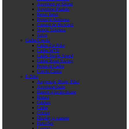
Anvelope pe Sârmă
Anvelope Pliabile
Benzi Jantă
Protecții Antipana
Cameră de Bicicletă
Soluții Tubeless
Valve
Cadre/Urechi
Cadru Fat Bike
Cadru MTB
Cadru Single Speed
Cadru Road Racing
Protecții Cadru
Urechi Cadru
E-Bike
Angrenaje, Brațe, Plăci
Anvelope/Jante
Baterii și încărcătoare
Butuci
Cabluri
Cadre
Cricuri
Display și manete
Furci/Șei
Lanțuri