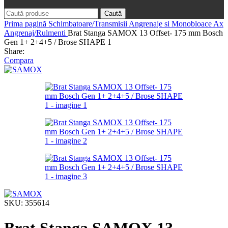
Caută
Prima pagină
Schimbatoare/Transmisii
Angrenaje si Monobloace
Ax
Angrenaj/Rulmenti
Brat Stanga SAMOX 13 Offset- 175 mm Bosch
Gen 1+ 2+4+5 / Brose SHAPE 1
Share:
Compara
SKU:
355614
Brat Stanga SAMOX 13