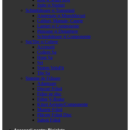
Spițe și Nipluri
Schimbătoare și Transmisii
Angrenaje și Monoblocuri
Cabluri, Mantale, Capete
Lanțuri și Componente
Pinioane și Distanțiere
Schimbătoare și Componente
Șei/Tije și Coliere
Accesorii
Coliere Șa
Huse Șa
Șei
Sistem VeloFit
Tije Șa
Sisteme de Frânare
Adaptoare
Discuri Frână
Frâne pe disc
Frâne V-Brake
Kituri Aerisire/Componente
Manete Frână
Plăcuțe Frână Disc
Saboti Frână
Accesorii pentru Bicicleta