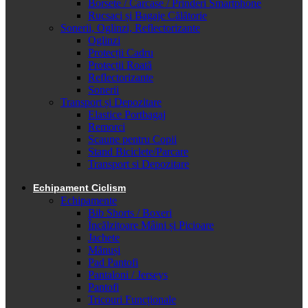
Borsete / Carcase / Prinderi Smartphone
Rucsaci și Bagaje Călătorie
Sonerii, Oglinzi, Reflectorizante
Oglinzi
Protecții Cadru
Protecții Roată
Reflectorizante
Sonerii
Transport și Depozitare
Elastice Portbagaj
Remorci
Scaune pentru Copii
Stand Biciclete/Parcare
Transport si Depozitare
Echipament Ciclism
Echipamente
Bib Shorts / Boxeri
Încălzitoare Mâini și Picioare
Jachete
Mănuși
Pad Pantofi
Pantaloni / Jerseys
Pantofi
Tricouri Funcționale