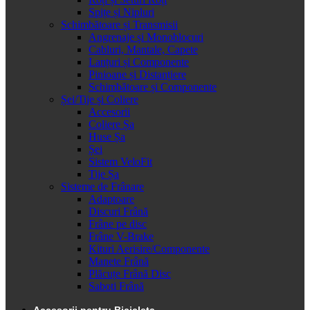
Spițe și Nipluri
Schimbătoare și Transmisii
Angrenaje și Monoblocuri
Cabluri, Mantale, Capete
Lanțuri și Componente
Pinioane și Distanțiere
Schimbătoare și Componente
Șei/Tije și Coliere
Accesorii
Coliere Șa
Huse Șa
Șei
Sistem VeloFit
Tije Șa
Sisteme de Frânare
Adaptoare
Discuri Frână
Frâne pe disc
Frâne V-Brake
Kituri Aerisire/Componente
Manete Frână
Plăcuțe Frână Disc
Saboti Frână
Accesorii pentru Bicicleta