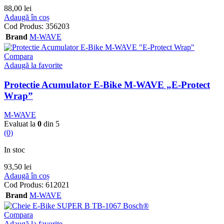
88,00
lei
Adaugă în coș
Cod Produs:
356203
Brand
M-WAVE
Compara
Adaugă la favorite
Protectie Acumulator E-Bike M-WAVE „E-Protect
Wrap”
M-WAVE
Evaluat la
0
din 5
(0)
In stoc
93,50
lei
Adaugă în coș
Cod Produs:
612021
Brand
M-WAVE
Compara
Adaugă la favorite