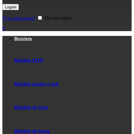
Logare
Ți-ai uitat parola?
Ține-mă minte
0
Biciclete
Biciclete MTB
Biciclete pentru Copii
Biciclete de Oras
Biciclete de Sosea