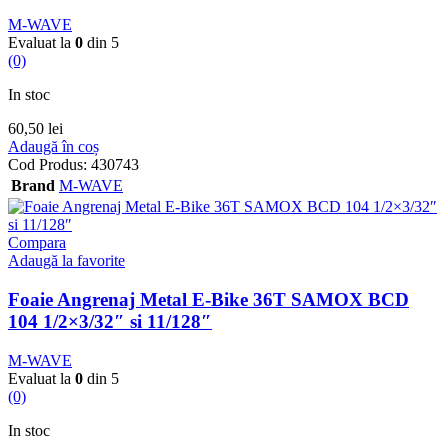
M-WAVE
Evaluat la
0
din 5
(0)
In stoc
60,50
lei
Adaugă în coș
Cod Produs:
430743
Brand
M-WAVE
Compara
Adaugă la favorite
Foaie Angrenaj Metal E-Bike 36T SAMOX BCD
104 1/2×3/32″ si 11/128″
M-WAVE
Evaluat la
0
din 5
(0)
In stoc