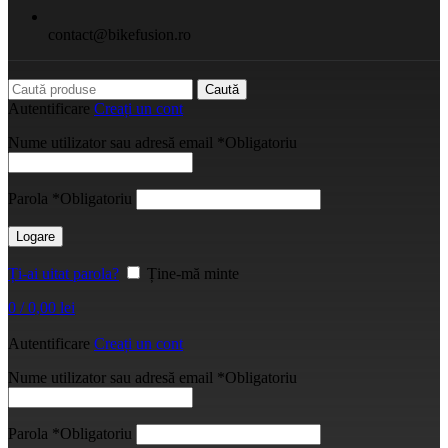
contact@bikefusion.ro
Caută
Autentificare
Creați un cont
Nume utilizator sau adresă email
*
Obligatoriu
Parola
*
Obligatoriu
Logare
Ți-ai uitat parola?
Ține-mă minte
0
/
0,00
lei
Autentificare
Creați un cont
Nume utilizator sau adresă email
*
Obligatoriu
Parola
*
Obligatoriu