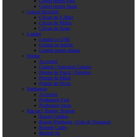
Coșuri pentru Față
Coșuri pentru Spate
Cricuri Bicicletă
Cricuri de E-Bike
Cricuri de Mijloc
Cricuri de Spate
Lumini
Lumini cu USB
Lumini pe baterie
Lumini pentru dinam
Pompe
Accesorii
Cartușe / Suporturi Cartușe
Pompe de Furcă / Tubeless
Pompe de Mână
Pompe de Picior
Portbagaje
Accesorii
Portbagaje Față
Portbagaje Spate
Rucsaci, Bagaje, Borsete
Bagaje Ghidon
Bagaje Portbagaj / Cutii de Transport
Borsete Cadru
Borsete Șa