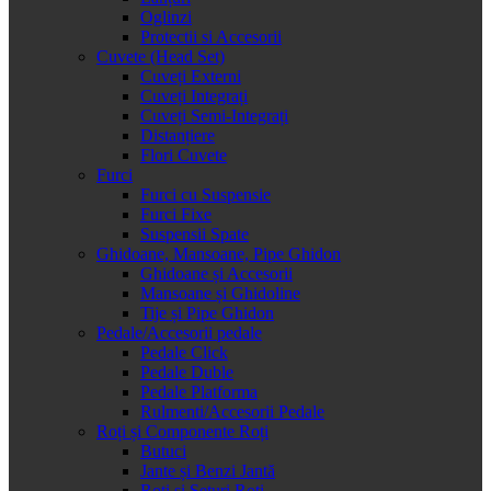
Oglinzi
Protectii si Accesorii
Cuvete (Head Set)
Cuveți Externi
Cuveți Integrați
Cuveți Semi-Integrați
Distanțiere
Flori Cuvete
Furci
Furci cu Suspensie
Furci Fixe
Suspensii Spate
Ghidoane, Mansoane, Pipe Ghidon
Ghidoane și Accesorii
Mansoane și Ghidoline
Tije și Pipe Ghidon
Pedale/Accesorii pedale
Pedale Click
Pedale Duble
Pedale Platforma
Rulmenti/Accesorii Pedale
Roți și Componente Roți
Butuci
Jante și Benzi Jantă
Roți și Seturi Roți