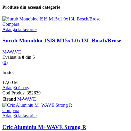
Produse din aceeasi categorie
Compara
Adaugă la favorite
Surub Monobloc ISIS M15x1.0x13L Bosch/Brose
M-WAVE
Evaluat la
0
din 5
(0)
In stoc
17,60
lei
Adaugă în coș
Cod Produs:
352639
Brand
M-WAVE
Compara
Adaugă la favorite
Cric Aluminiu M+WAVE Strong R