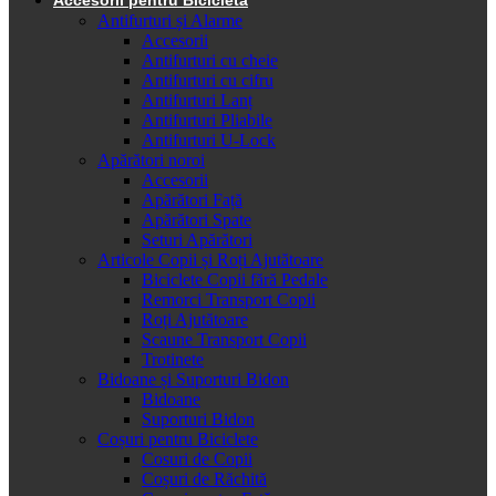
Antifurturi și Alarme
Accesorii
Antifurturi cu cheie
Antifurturi cu cifru
Antifurturi Lanț
Antifurturi Pliabile
Antifurturi U-Lock
Apărători noroi
Accesorii
Apărători Față
Apărători Spate
Seturi Apărători
Articole Copii și Roți Ajutătoare
Biciclete Copii fără Pedale
Remorci Transport Copii
Roți Ajutătoare
Scaune Transport Copii
Trotinete
Bidoane și Suporturi Bidon
Bidoane
Suporturi Bidon
Coșuri pentru Biciclete
Cosuri de Copii
Coșuri de Răchită