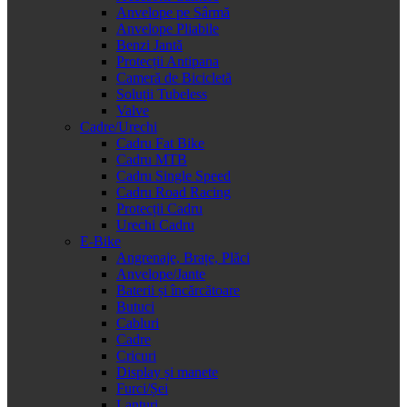
Anvelope pe Sârmă
Anvelope Pliabile
Benzi Jantă
Protecții Antipana
Cameră de Bicicletă
Soluții Tubeless
Valve
Cadre/Urechi
Cadru Fat Bike
Cadru MTB
Cadru Single Speed
Cadru Road Racing
Protecții Cadru
Urechi Cadru
E-Bike
Angrenaje, Brațe, Plăci
Anvelope/Jante
Baterii și încărcătoare
Butuci
Cabluri
Cadre
Cricuri
Display și manete
Furci/Șei
Lanțuri