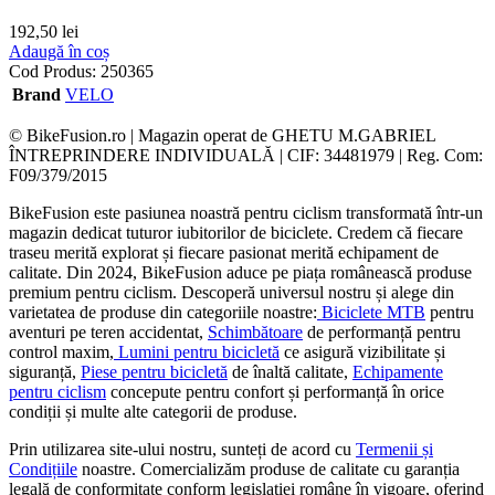
192,50
lei
Adaugă în coș
Cod Produs:
250365
Brand
VELO
© BikeFusion.ro | Magazin operat de GHETU M.GABRIEL
ÎNTREPRINDERE INDIVIDUALĂ | CIF: 34481979 | Reg. Com:
F09/379/2015
BikeFusion este pasiunea noastră pentru ciclism transformată într-un
magazin dedicat tuturor iubitorilor de biciclete. Credem că fiecare
traseu merită explorat și fiecare pasionat merită echipament de
calitate. Din 2024, BikeFusion aduce pe piața românească produse
premium pentru ciclism. Descoperă universul nostru și alege din
varietatea de produse din categoriile noastre:
Biciclete MTB
pentru
aventuri pe teren accidentat,
Schimbătoare
de performanță pentru
control maxim,
Lumini pentru bicicletă
ce asigură vizibilitate și
siguranță,
Piese pentru bicicletă
de înaltă calitate,
Echipamente
pentru ciclism
concepute pentru confort și performanță în orice
condiții și multe alte categorii de produse.
Prin utilizarea site-ului nostru, sunteți de acord cu
Termenii și
Condițiile
noastre. Comercializăm produse de calitate cu garanția
legală de conformitate conform legislației române în vigoare, oferind