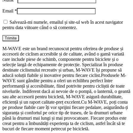
Email
*
Salvează-mi numele, emailul și site-ul web în acest navigator
pentru data viitoare când o să comentez.
M-WAVE este un brand recunoscut pentru oferirea de produse și
accesorii de ciclism accesibile și de calitate, având o gamă variată
care include piese de schimb, componente pentru biciclete și o
selecție largă de echipamente de protecție. Specializat în produse
destinate ciclismului recreativ și urban, M-WAVE își propune să
aducă soluții fiabile și inovative pentru fiecare ciclist.Produsele M-
WAVE sunt gândite pentru a oferi un echilibru perfect între
performanță și accesibilitate, fiind potrivite pentru cicliștii de toate
nivelurile. Indiferent dacă ai nevoie de o pompă, o lanternă, o geantă
sau alte accesorii pentru bicicletă, M-WAVE asigură durabilitate,
eficiență și un raport calitate-preț excelent.Cu M-WAVE, poți conta
pe produse fiabile care îți vor sprijini fiecare pedalare, asigurându-ți
siguranța și confortul pe orice tip de traseu, de la drumuri urbane
până la drumuri mai lungi și mai provocatoare. Fiecare produs este
creat pentru a îmbunătăți experiența ta de ciclism, astfel încât să te
bucuri de fiecare moment petrecut pe bicicletă.