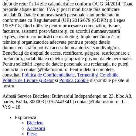
drept de retur în 14 zile calendaristice conform OUG 34/2014. Toate
prețurile afișate includ TVA și pot fi modificate fără notificare
prealabilă. Datele dumneavoastră personale sunt prelucrate în
conformitate cu Regulamentul (UE) 2016/679 (GDPR) și Legea
190/2018, fiind utilizate pentru procesarea comenzilor, livrare,
facturare, asistență post-vânzare și, cu acordul dumneavoastră
expres, pentru comunicări de marketing. Implementăm măsuri
tehnice și organizatorice adecvate pentru a proteja datele
dumneavoastră împotriva accesului neautorizat sau divulgării.
Beneficiați de dreptul de acces, rectificare, ștergere, restricționare a
prelucrării, portabilitatea datelor și opoziție privind datele personale.
Pentru solicitări legate de datele personale sau reclamații, ne puteți
contacta la contact@bikefusion.ro. Pentru detalii complete,
consultați
Politica de Confidențialitate
,
Termenii și Condițiile,
Politica de Livrare și Retur
și
Politica Cookie
disponibile pe site-ul
nostru.
Adresă Service Biciclete: Bulevardul Independenței nr. 23, bloc A3,
parter, Brăila, 800003 | 0767443341 | contact@bikefusion.ro | L –
V: 9 – 18
Explorează
Biciclete
Accesorii
Piese