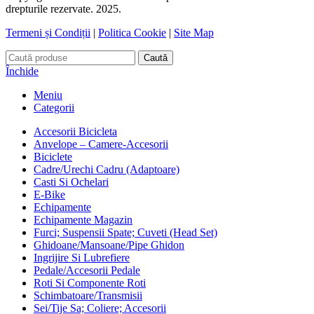
drepturile rezervate. 2025.
Termeni și Condiții
|
Politica Cookie
|
Site Map
Caută
Închide
Meniu
Categorii
Accesorii Bicicleta
Anvelope – Camere-Accesorii
Biciclete
Cadre/Urechi Cadru (Adaptoare)
Casti Si Ochelari
E-Bike
Echipamente
Echipamente Magazin
Furci; Suspensii Spate; Cuveti (Head Set)
Ghidoane/Mansoane/Pipe Ghidon
Ingrijire Si Lubrefiere
Pedale/Accesorii Pedale
Roti Si Componente Roti
Schimbatoare/Transmisii
Sei/Tije Sa; Coliere; Accesorii