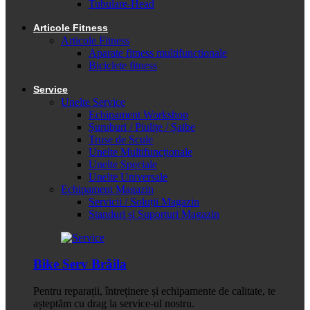
Tubulare-Head
Articole Fitness
Articole Fitness
Aparate fitness multifunctionale
Biciclete fitness
Service
Unelte Service
Echipament Workshop
Șuruburi / Piulițe / Șaibe
Truse de Scule
Unelte Multifuncționale
Unelte Speciale
Unelte Universale
Echipament Magazin
Servicii / Soluții Magazin
Standuri și Suporturi Magazin
Bike Serv Brăila
Pentru reparații, întreținere și echipamente de calitate, te
așteptăm cu drag la service-ul nostru.