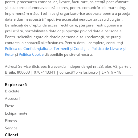
pentru procesarea comenzilor, livrare, facturare, asistență post-vânzare
și, cu acordul dumneavoastră expres, pentru comunicări de marketing.
Implementăm măsuri tehnice și organizatorice adecvate pentru a proteja
datele dumneavoastră împotriva accesului neautorizat sau divulgării.
Beneficiați de dreptul de acces, rectificare, ștergere, restricționare a
prelucrării, portabilitatea datelor și opoziție privind datele personale.
Pentru solicitări legate de datele personale sau reclamații, ne puteți
contacta la contact@bikefusion.ro. Pentru detalii complete, consultați
Politica de Confidențialitate
,
Termenii și Condițiile,
Politica de Livrare și
Retur
și
Politica Cookie
disponibile pe site-ul nostru.
Adresă Service Biciclete: Bulevardul Independenței nr. 23, bloc A3, parter,
Brăila, 800003 | 0767443341 | contact@bikefusion.ro | L – V: 9 – 18
Explorează
Biciclete
Accesorii
Piese
Echipamente
Fitness
Service
Clienți