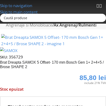
Skip to navigation
Skip to main content
Prima pagină
Schimbatoare/Transmisii
Angrenaje si Monobloace
Ax Angrenaj/Rulmenti
356729
SKU:
Brat Dreapta SAMOX 5 Offset- 170 mm Bosch Gen 1+ 2+4+5 /
Brose SHAPE 2
85,80
lei
include 21% TVA
Stoc epuizat