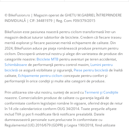
© BikeFusion.ro | Magazin operat de GHETU M.GABRIEL ÎNTREPRINDERE
INDIVIDUALĂ | CIF: 34481979 | Reg. Com: F09/379/2015
BikeFusion este pasiunea noastră pentru ciclism transformată într-un
magazin dedicat tuturor iubitorilor de biciclete. Credem că fiecare traseu
merită explorat și fiecare pasionat merită echipament de calitate. Din
2024, BikeFusion aduce pe piața românească produse premium pentru
ciclism. Descoperă universul nostru și alege din varietatea de produse din
categoriile noastre:
Biciclete MTB
pentru aventuri pe teren accidentat,
Schimbătoare
de performanță pentru control maxim,
Lumini pentru
bicicletă
ce asigură vizibilitate și siguranță,
Piese pentru bicicletă
de înaltă
calitate,
Echipamente pentru ciclism
concepute pentru confort și
performanță în orice condiții și multe alte categorii de produse.
Prin utilizarea site-ului nostru, sunteți de acord cu
Termenii și Condițiile
noastre. Comercializăm produse de calitate cu garanția legală de
conformitate conform legislației române în vigoare, oferind drept de retur
în 14 zile calendaristice conform OUG 34/2014. Toate prețurile afișate
includ TVA și pot fi modificate fără notificare prealabilă. Datele
dumneavoastră personale sunt prelucrate în conformitate cu
Regulamentul (UE) 2016/679 (GDPR) și Legea 190/2018, fiind utilizate