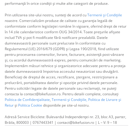
performanță în orice condiții și multe alte categorii de produse.
Prin utilizarea site-ului nostru, sunteți de acord cu
Termenii și Condițiile
noastre. Comercializăm produse de calitate cu garanția legală de
conformitate conform legislației române în vigoare, oferind drept de retur
în 14 zile calendaristice conform OUG 34/2014. Toate prețurile afișate
includ TVA și pot fi modificate fără notificare prealabilă. Datele
dumneavoastră personale sunt prelucrate în conformitate cu
Regulamentul (UE) 2016/679 (GDPR) și Legea 190/2018, fiind utilizate
pentru procesarea comenzilor, livrare, facturare, asistență post-vânzare
și, cu acordul dumneavoastră expres, pentru comunicări de marketing.
Implementăm măsuri tehnice și organizatorice adecvate pentru a proteja
datele dumneavoastră împotriva accesului neautorizat sau divulgării.
Beneficiați de dreptul de acces, rectificare, ștergere, restricționare a
prelucrării, portabilitatea datelor și opoziție privind datele personale.
Pentru solicitări legate de datele personale sau reclamații, ne puteți
contacta la contact@bikefusion.ro. Pentru detalii complete, consultați
Politica de Confidențialitate
,
Termenii și Condițiile,
Politica de Livrare și
Retur
și
Politica Cookie
disponibile pe site-ul nostru.
Adresă Service Biciclete: Bulevardul Independenței nr. 23, bloc A3, parter,
Brăila, 800003 | 0767443341 | contact@bikefusion.ro | L – V: 9 – 18