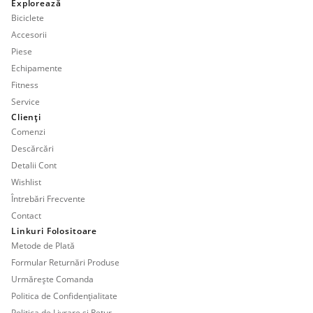
Explorează
Biciclete
Accesorii
Piese
Echipamente
Fitness
Service
Clienți
Comenzi
Descărcări
Detalii Cont
Wishlist
Întrebări Frecvente
Contact
Linkuri Folositoare
Metode de Plată
Formular Returnări Produse
Urmărește Comanda
Politica de Confidențialitate
Politica de Livrare și Retur