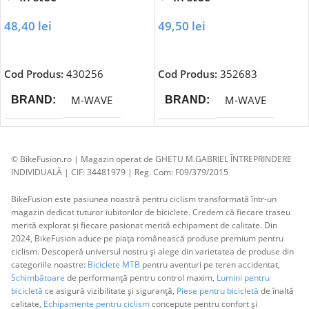
48,40
lei
49,50
lei
Adaugă În Coș
Adaugă În Coș
Cod Produs:
430256
Cod Produs:
352683
M-WAVE
M-WAVE
BRAND
BRAND
© BikeFusion.ro | Magazin operat de GHETU M.GABRIEL ÎNTREPRINDERE
INDIVIDUALĂ | CIF: 34481979 | Reg. Com: F09/379/2015
BikeFusion este pasiunea noastră pentru ciclism transformată într-un
magazin dedicat tuturor iubitorilor de biciclete. Credem că fiecare traseu
merită explorat și fiecare pasionat merită echipament de calitate. Din
2024, BikeFusion aduce pe piața românească produse premium pentru
ciclism. Descoperă universul nostru și alege din varietatea de produse din
categoriile noastre:
Biciclete MTB
pentru aventuri pe teren accidentat,
Schimbătoare
de performanță pentru control maxim,
Lumini pentru
bicicletă
ce asigură vizibilitate și siguranță,
Piese pentru bicicletă
de înaltă
calitate,
Echipamente pentru ciclism
concepute pentru confort și