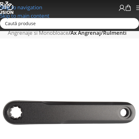
Skip to navigation
Skip to main content
Prima pagină
Schimbatoare/Transmisii
Angrenaje si Monobloace
Ax Angrenaj/Rulmenti