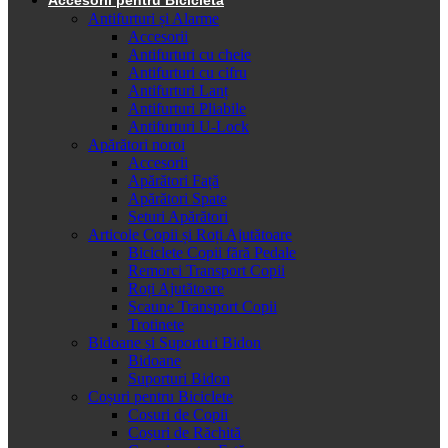
Antifurturi și Alarme
Accesorii
Antifurturi cu cheie
Antifurturi cu cifru
Antifurturi Lanț
Antifurturi Pliabile
Antifurturi U-Lock
Apărători noroi
Accesorii
Apărători Față
Apărători Spate
Seturi Apărători
Articole Copii și Roți Ajutătoare
Biciclete Copii fără Pedale
Remorci Transport Copii
Roți Ajutătoare
Scaune Transport Copii
Trotinete
Bidoane și Suporturi Bidon
Bidoane
Suporturi Bidon
Coșuri pentru Biciclete
Cosuri de Copii
Coșuri de Răchită