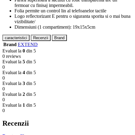
fermoar cu finisaj impermeabil.
Folia permite un control lin al telefoanelor tactile
Logo reflectorizant E pentru o siguranta sporita si o mai buna
vizibilitate/
Dimensiuni (1 compartiment): 19x15x5cm
caracteristici
Recenzii
Brand
Brand
EXTEND
Evaluat la
0
din 5
0 reviews
Evaluat la
5
din 5
0
Evaluat la
4
din 5
0
Evaluat la
3
din 5
0
Evaluat la
2
din 5
0
Evaluat la
1
din 5
0
Recenzii