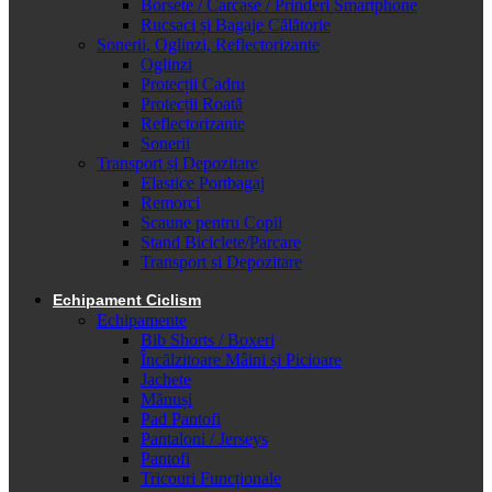
Borsete / Carcase / Prinderi Smartphone
Rucsaci și Bagaje Călătorie
Sonerii, Oglinzi, Reflectorizante
Oglinzi
Protecții Cadru
Protecții Roată
Reflectorizante
Sonerii
Transport și Depozitare
Elastice Portbagaj
Remorci
Scaune pentru Copii
Stand Biciclete/Parcare
Transport si Depozitare
Echipament Ciclism
Echipamente
Bib Shorts / Boxeri
Încălzitoare Mâini și Picioare
Jachete
Mănuși
Pad Pantofi
Pantaloni / Jerseys
Pantofi
Tricouri Funcționale