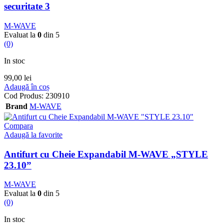
securitate 3
M-WAVE
Evaluat la
0
din 5
(0)
In stoc
99,00
lei
Adaugă în coș
Cod Produs:
230910
Brand
M-WAVE
Compara
Adaugă la favorite
Antifurt cu Cheie Expandabil M-WAVE „STYLE
23.10”
M-WAVE
Evaluat la
0
din 5
(0)
In stoc