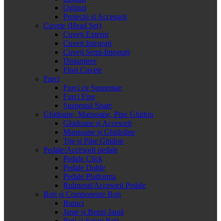
Oglinzi
Protectii si Accesorii
Cuvete (Head Set)
Cuveți Externi
Cuveți Integrați
Cuveți Semi-Integrați
Distanțiere
Flori Cuvete
Furci
Furci cu Suspensie
Furci Fixe
Suspensii Spate
Ghidoane, Mansoane, Pipe Ghidon
Ghidoane și Accesorii
Mansoane și Ghidoline
Tije și Pipe Ghidon
Pedale/Accesorii pedale
Pedale Click
Pedale Duble
Pedale Platforma
Rulmenti/Accesorii Pedale
Roți și Componente Roți
Butuci
Jante și Benzi Jantă
Roți și Seturi Roți