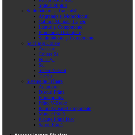
Spițe și Nipluri
Schimbătoare și Transmisii
Angrenaje și Monoblocuri
Cabluri, Mantale, Capete
Lanțuri și Componente
Pinioane și Distanțiere
Schimbătoare și Componente
Șei/Tije și Coliere
Accesorii
Coliere Șa
Huse Șa
Șei
Sistem VeloFit
Tije Șa
Sisteme de Frânare
Adaptoare
Discuri Frână
Frâne pe disc
Frâne V-Brake
Kituri Aerisire/Componente
Manete Frână
Plăcuțe Frână Disc
Saboti Frână
Accesorii pentru Bicicleta