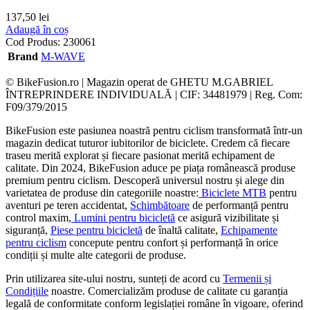
137,50
lei
Adaugă în coș
Cod Produs:
230061
Brand
M-WAVE
© BikeFusion.ro | Magazin operat de GHETU M.GABRIEL
ÎNTREPRINDERE INDIVIDUALĂ | CIF: 34481979 | Reg. Com:
F09/379/2015
BikeFusion este pasiunea noastră pentru ciclism transformată într-un
magazin dedicat tuturor iubitorilor de biciclete. Credem că fiecare
traseu merită explorat și fiecare pasionat merită echipament de
calitate. Din 2024, BikeFusion aduce pe piața românească produse
premium pentru ciclism. Descoperă universul nostru și alege din
varietatea de produse din categoriile noastre:
Biciclete MTB
pentru
aventuri pe teren accidentat,
Schimbătoare
de performanță pentru
control maxim,
Lumini pentru bicicletă
ce asigură vizibilitate și
siguranță,
Piese pentru bicicletă
de înaltă calitate,
Echipamente
pentru ciclism
concepute pentru confort și performanță în orice
condiții și multe alte categorii de produse.
Prin utilizarea site-ului nostru, sunteți de acord cu
Termenii și
Condițiile
noastre. Comercializăm produse de calitate cu garanția
legală de conformitate conform legislației române în vigoare, oferind