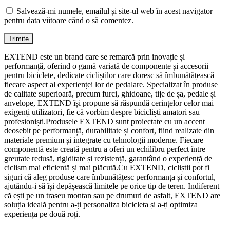
Salvează-mi numele, emailul și site-ul web în acest navigator
pentru data viitoare când o să comentez.
EXTEND este un brand care se remarcă prin inovație și
performanță, oferind o gamă variată de componente și accesorii
pentru biciclete, dedicate cicliștilor care doresc să îmbunătățească
fiecare aspect al experienței lor de pedalare. Specializat în produse
de calitate superioară, precum furci, ghidoane, tije de șa, pedale și
anvelope, EXTEND își propune să răspundă cerințelor celor mai
exigenți utilizatori, fie că vorbim despre bicicliști amatori sau
profesioniști.Produsele EXTEND sunt proiectate cu un accent
deosebit pe performanță, durabilitate și confort, fiind realizate din
materiale premium și integrate cu tehnologii moderne. Fiecare
componentă este creată pentru a oferi un echilibru perfect între
greutate redusă, rigiditate și rezistență, garantând o experiență de
ciclism mai eficientă și mai plăcută.Cu EXTEND, cicliștii pot fi
siguri că aleg produse care îmbunătățesc performanța și confortul,
ajutându-i să își depășească limitele pe orice tip de teren. Indiferent
că ești pe un traseu montan sau pe drumuri de asfalt, EXTEND are
soluția ideală pentru a-ți personaliza bicicleta și a-ți optimiza
experiența pe două roți.