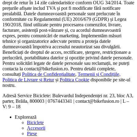
drept de retur în 14 zile calendaristice conform OUG 34/2014. Toate
prețurile afișate includ TVA și pot fi modificate fără notificare
prealabilă. Datele dumneavoastră personale sunt prelucrate în
conformitate cu Regulamentul (UE) 2016/679 (GDPR) și Legea
190/2018, fiind utilizate pentru procesarea comenzilor, livrare,
facturare, asistență post-vânzare și, cu acordul dumneavoastră
expres, pentru comunicări de marketing. Implementăm măsuri
tehnice și organizatorice adecvate pentru a proteja datele
dumneavoastră împotriva accesului neautorizat sau divulgării.
Beneficiați de dreptul de acces, rectificare, ștergere, restricționare a
prelucrării, portabilitatea datelor și opoziție privind datele personale.
Pentru solicitări legate de datele personale sau reclamații, ne puteți
contacta la contact@bikefusion.ro. Pentru detalii complete,
consultați
Politica de Confidențialitate
,
Termenii și Condițiile,
Politica de Livrare și Retur
și
Politica Cookie
disponibile pe site-ul
nostru.
Adresă Service Biciclete: Bulevardul Independenței nr. 23, bloc A3,
parter, Brăila, 800003 | 0767443341 | contact@bikefusion.ro | L –
V: 9 – 18
Explorează
Biciclete
Accesorii
Piese