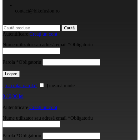
contact@bikefusion.ro
Caută
Autentificare
Creați un cont
Nume utilizator sau adresă email
*
Obligatoriu
Parola
*
Obligatoriu
Logare
Ți-ai uitat parola?
Ține-mă minte
0
/
0,00
lei
Autentificare
Creați un cont
Nume utilizator sau adresă email
*
Obligatoriu
Parola
*
Obligatoriu