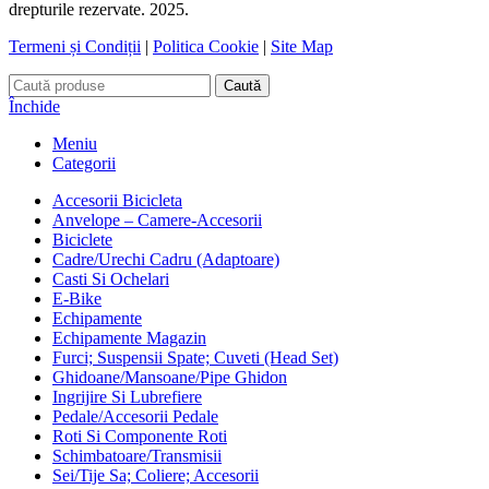
drepturile rezervate. 2025.
Termeni și Condiții
|
Politica Cookie
|
Site Map
Caută
Închide
Meniu
Categorii
Accesorii Bicicleta
Anvelope – Camere-Accesorii
Biciclete
Cadre/Urechi Cadru (Adaptoare)
Casti Si Ochelari
E-Bike
Echipamente
Echipamente Magazin
Furci; Suspensii Spate; Cuveti (Head Set)
Ghidoane/Mansoane/Pipe Ghidon
Ingrijire Si Lubrefiere
Pedale/Accesorii Pedale
Roti Si Componente Roti
Schimbatoare/Transmisii
Sei/Tije Sa; Coliere; Accesorii