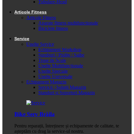
Tubulare-Head
Articole Fitness
Articole Fitness
Aparate fitness multifunctionale
Biciclete fitness
Service
Unelte Service
Echipament Workshop
Șuruburi / Piulițe / Șaibe
Truse de Scule
Unelte Multifuncționale
Unelte Speciale
Unelte Universale
Echipament Magazin
Servicii / Soluții Magazin
Standuri și Suporturi Magazin
Bike Serv Brăila
Pentru reparații, întreținere și echipamente de calitate, te
așteptăm cu drag la service-ul nostru.