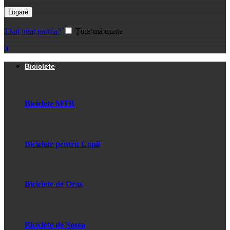
Logare
Ți-ai uitat parola?
Ține-mă minte
0
Biciclete
Biciclete MTB
Biciclete pentru Copii
Biciclete de Oras
Biciclete de Sosea