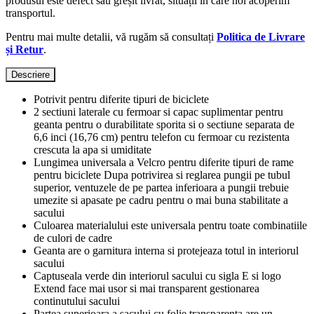
produsul este defect sau greșit livrat, situații în care noi acoperim
transportul.
Pentru mai multe detalii, vă rugăm să consultați
Politica de Livrare
și Retur
.
Descriere
Potrivit pentru diferite tipuri de biciclete
2 sectiuni laterale cu fermoar si capac suplimentar pentru
geanta pentru o durabilitate sporita si o sectiune separata de
6,6 inci (16,76 cm) pentru telefon cu fermoar cu rezistenta
crescuta la apa si umiditate
Lungimea universala a Velcro pentru diferite tipuri de rame
pentru biciclete Dupa potrivirea si reglarea pungii pe tubul
superior, ventuzele de pe partea inferioara a pungii trebuie
umezite si apasate pe cadru pentru o mai buna stabilitate a
sacului
Culoarea materialului este universala pentru toate combinatiile
de culori de cadre
Geanta are o garnitura interna si protejeaza totul in interiorul
sacului
Captuseala verde din interiorul sacului cu sigla E si logo
Extend face mai usor si mai transparent gestionarea
continutului sacului
Partea superioara a sacului cu folie transparenta are un