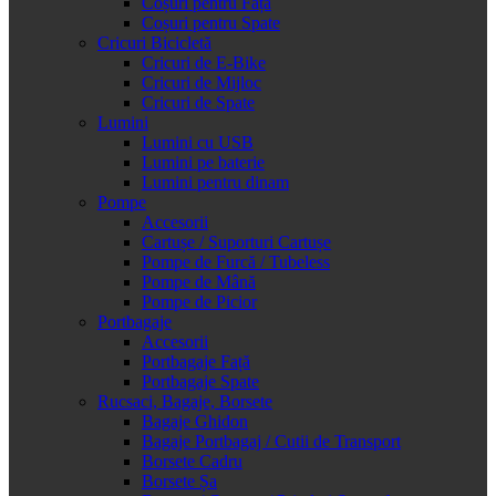
Coșuri pentru Față
Coșuri pentru Spate
Cricuri Bicicletă
Cricuri de E-Bike
Cricuri de Mijloc
Cricuri de Spate
Lumini
Lumini cu USB
Lumini pe baterie
Lumini pentru dinam
Pompe
Accesorii
Cartușe / Suporturi Cartușe
Pompe de Furcă / Tubeless
Pompe de Mână
Pompe de Picior
Portbagaje
Accesorii
Portbagaje Față
Portbagaje Spate
Rucsaci, Bagaje, Borsete
Bagaje Ghidon
Bagaje Portbagaj / Cutii de Transport
Borsete Cadru
Borsete Șa