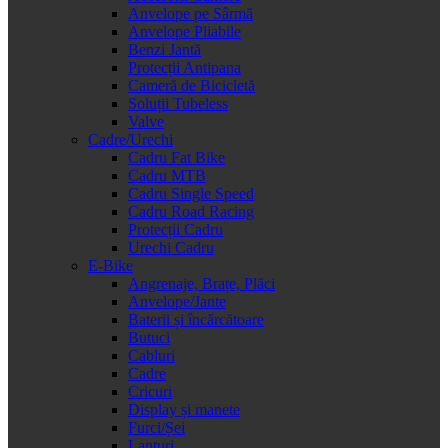
Anvelope pe Sârmă
Anvelope Pliabile
Benzi Jantă
Protecții Antipana
Cameră de Bicicletă
Soluții Tubeless
Valve
Cadre/Urechi
Cadru Fat Bike
Cadru MTB
Cadru Single Speed
Cadru Road Racing
Protecții Cadru
Urechi Cadru
E-Bike
Angrenaje, Brațe, Plăci
Anvelope/Jante
Baterii și încărcătoare
Butuci
Cabluri
Cadre
Cricuri
Display și manete
Furci/Șei
Lanțuri