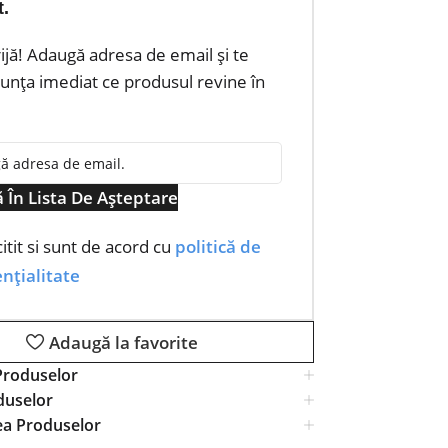
t.
rijă! Adaugă adresa de email și te
nța imediat ce produsul revine în
 În Lista De Așteptare
itit si sunt de acord cu
politică de
nțialitate
Adaugă la favorite
Produselor
duselor
ea Produselor