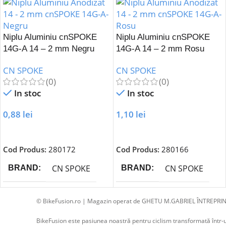
Niplu Aluminiu cnSPOKE
Niplu Aluminiu cnSPOKE
14G-A 14 – 2 mm Negru
14G-A 14 – 2 mm Rosu
CN SPOKE
CN SPOKE
(0)
(0)
In stoc
In stoc
0,88
lei
1,10
lei
Adaugă În Coș
Adaugă În Coș
Cod Produs:
280172
Cod Produs:
280166
CN SPOKE
CN SPOKE
BRAND
BRAND
© BikeFusion.ro | Magazin operat de GHETU M.GABRIEL ÎNTREPRIN
BikeFusion este pasiunea noastră pentru ciclism transformată într-un