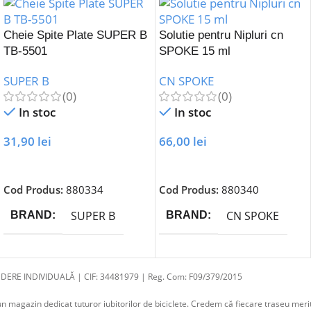
Cheie Spite Plate SUPER B
Solutie pentru Nipluri cn
TB-5501
SPOKE 15 ml
SUPER B
CN SPOKE
(0)
(0)
In stoc
In stoc
31,90
lei
66,00
lei
Adaugă În Coș
Adaugă În Coș
Cod Produs:
880334
Cod Produs:
880340
SUPER B
CN SPOKE
BRAND
BRAND
DERE INDIVIDUALĂ | CIF: 34481979 | Reg. Com: F09/379/2015
 magazin dedicat tuturor iubitorilor de biciclete. Credem că fiecare traseu merit