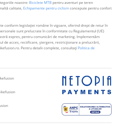
egoriile noastre:
Biciclete MTB
pentru aventuri pe teren
naltă calitate,
Echipamente pentru ciclism
concepute pentru confort
e conform legislației române în vigoare, oferind drept de retur în
ă personale sunt prelucrate în conformitate cu Regulamentul (UE)
avoastră expres, pentru comunicări de marketing. Implementăm
de acces, rectificare, ștergere, restricționare a prelucrării,
ikefusion.ro. Pentru detalii complete, consultați
Politica de
kefusion
ikefusion
usion