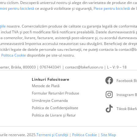
 ciclism. Descoperă universul nostru și alege din varietatea de produse din cat
ini pentru bicicletă
ce asigură vizibilitate și siguranță,
Piese pentru bicicletă
de î
iile
noastre. Comercializăm produse de calitate cu garanția legală de conformitat
 includ TVA și pot fi modificate fără notificare prealabilă. Datele dumneavoastr
ea comenzilor, livrare, facturare, asistență post-vânzare și, cu acordul dumne
neavoastră împotriva accesului neautorizat sau divulgării. Beneficiați de dreptul 
olicitări legate de datele personale sau reclamații, ne puteți contacta la contact@b
i
Politica Cookie
disponibile pe site-ul nostru.
parter, Brăila, 800003 | 0767443341 | contact@bikefusion.ro | L – V: 9 – 18
Linkuri Folositoare
Facebook Bi
Metode de Plată
Formular Returnări Produse
Instagram B
Urmărește Comanda
Politica de Confidențialitate
Tiktok Bikef
Politica de Livrare și Retur
urile rezervate. 2025.
Termeni și Condiții
|
Politica Cookie
|
Site Map