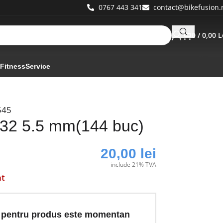
0767 443 341
contact@bikefusion.
0
/
0,00
L
 Fitness
Service
545
7/32 5.5 mm(144 buc)
20,00
lei
include 21% TVA
at
 pentru produs este momentan