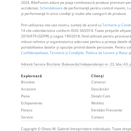
2024, BikeFusion aduce pe piața românească produse premium pentru
accidentat,
Schimbătoare
de performanță pentru control maxim,
Lum
și performanță în orice condiții și multe alte categorii de produse.
Prin utilizarea site-ului nostru, sunteți de acord cu
Termenii și Condiț
14 zile calendaristice conform OUG 34/2014. Toate prețurile afișate
2016/679 (GDPR) și Legea 190/2018, fiind utilizate pentru procesar
măsuri tehnice și organizatorice adecvate pentru a proteja datele dum
portabilitatea datelor și opoziție privind datele personale. Pentru s
Confidențialitate
,
Termenii și Condițiile,
Politica de Livrare și Retur
ș
Adresă Service Biciclete: Bulevardul Independenței nr. 23, bloc A3, 
Explorează
Clienți
Biciclete
Comenzi
Accesorii
Descărcări
Piese
Detalii Cont
Echipamente
Wishlist
Fitness
Întrebări Frecvente
Service
Contact
Copyright © Ghetu M. Gabriel Intreprindere individuala. Toate drept