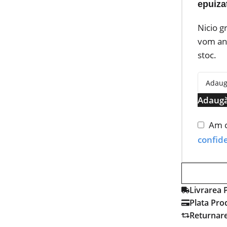
epuiza
Nicio g
vom anu
stoc.
Adaugă
Am c
confide
Livrarea 
Plata Pro
Returnar