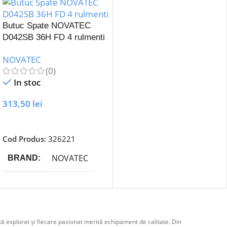
Butuc Spate NOVATEC
D042SB 36H FD 4 rulmenti
9-11 v
NOVATEC
(0)
In stoc
313,50
lei
Adaugă În Coș
Cod Produs:
326221
NOVATEC
BRAND
ă explorat și fiecare pasionat merită echipament de calitate. Din