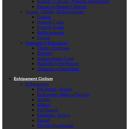
Borsete / Carcase / Prinderi Smartphone
Rucsaci și Bagaje Călătorie
Sonerii, Oglinzi, Reflectorizante
Oglinzi
Protecții Cadru
Protecții Roată
Reflectorizante
Sonerii
Transport și Depozitare
Elastice Portbagaj
Remorci
Scaune pentru Copii
Stand Biciclete/Parcare
Transport si Depozitare
Echipament Ciclism
Echipamente
Bib Shorts / Boxeri
Încălzitoare Mâini și Picioare
Jachete
Mănuși
Pad Pantofi
Pantaloni / Jerseys
Pantofi
Tricouri Funcționale