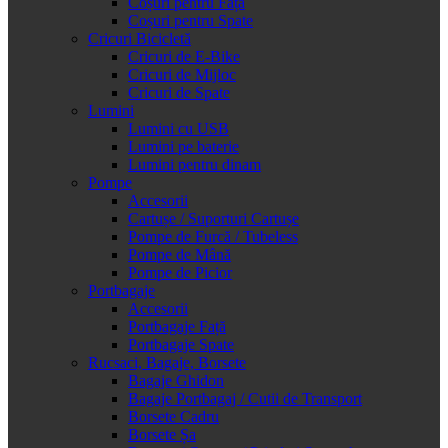
Coșuri pentru Față
Coșuri pentru Spate
Cricuri Bicicletă
Cricuri de E-Bike
Cricuri de Mijloc
Cricuri de Spate
Lumini
Lumini cu USB
Lumini pe baterie
Lumini pentru dinam
Pompe
Accesorii
Cartușe / Suporturi Cartușe
Pompe de Furcă / Tubeless
Pompe de Mână
Pompe de Picior
Portbagaje
Accesorii
Portbagaje Față
Portbagaje Spate
Rucsaci, Bagaje, Borsete
Bagaje Ghidon
Bagaje Portbagaj / Cutii de Transport
Borsete Cadru
Borsete Șa