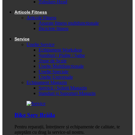
Tubulare-Head
Articole Fitness
Articole Fitness
Aparate fitness multifunctionale
Biciclete fitness
Service
Unelte Service
Echipament Workshop
Șuruburi / Piulițe / Șaibe
Truse de Scule
Unelte Multifuncționale
Unelte Speciale
Unelte Universale
Echipament Magazin
Servicii / Soluții Magazin
Standuri și Suporturi Magazin
Bike Serv Brăila
Pentru reparații, întreținere și echipamente de calitate, te
așteptăm cu drag la service-ul nostru.