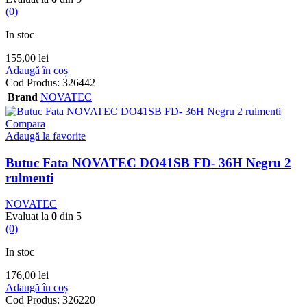
(0)
In stoc
155,00
lei
Adaugă în coș
Cod Produs:
326442
Brand
NOVATEC
Compara
Adaugă la favorite
Butuc Fata NOVATEC DO41SB FD- 36H Negru 2
rulmenti
NOVATEC
Evaluat la
0
din 5
(0)
In stoc
176,00
lei
Adaugă în coș
Cod Produs:
326220