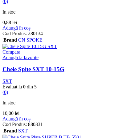
(0)
In stoc
0,88
lei
Adaugă în coș
Cod Produs:
280134
Brand
CN SPOKE
Compara
Adaugă la favorite
Cheie Spite SXT 10-15G
SXT
Evaluat la
0
din 5
(0)
In stoc
10,00
lei
Adaugă în coș
Cod Produs:
880331
Brand
SXT