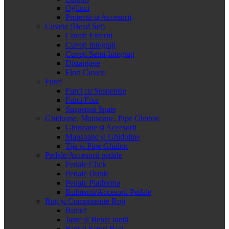
Oglinzi
Protectii si Accesorii
Cuvete (Head Set)
Cuveți Externi
Cuveți Integrați
Cuveți Semi-Integrați
Distanțiere
Flori Cuvete
Furci
Furci cu Suspensie
Furci Fixe
Suspensii Spate
Ghidoane, Mansoane, Pipe Ghidon
Ghidoane și Accesorii
Mansoane și Ghidoline
Tije și Pipe Ghidon
Pedale/Accesorii pedale
Pedale Click
Pedale Duble
Pedale Platforma
Rulmenti/Accesorii Pedale
Roți și Componente Roți
Butuci
Jante și Benzi Jantă
Roți și Seturi Roți