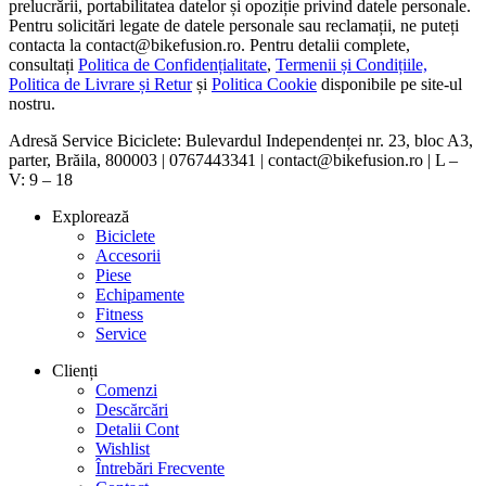
prelucrării, portabilitatea datelor și opoziție privind datele personale.
Pentru solicitări legate de datele personale sau reclamații, ne puteți
contacta la contact@bikefusion.ro. Pentru detalii complete,
consultați
Politica de Confidențialitate
,
Termenii și Condițiile,
Politica de Livrare și Retur
și
Politica Cookie
disponibile pe site-ul
nostru.
Adresă Service Biciclete: Bulevardul Independenței nr. 23, bloc A3,
parter, Brăila, 800003 | 0767443341 | contact@bikefusion.ro | L –
V: 9 – 18
Explorează
Biciclete
Accesorii
Piese
Echipamente
Fitness
Service
Clienți
Comenzi
Descărcări
Detalii Cont
Wishlist
Întrebări Frecvente