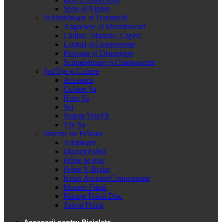
Spițe și Nipluri
Schimbătoare și Transmisii
Angrenaje și Monoblocuri
Cabluri, Mantale, Capete
Lanțuri și Componente
Pinioane și Distanțiere
Schimbătoare și Componente
Șei/Tije și Coliere
Accesorii
Coliere Șa
Huse Șa
Șei
Sistem VeloFit
Tije Șa
Sisteme de Frânare
Adaptoare
Discuri Frână
Frâne pe disc
Frâne V-Brake
Kituri Aerisire/Componente
Manete Frână
Plăcuțe Frână Disc
Saboti Frână
Accesorii pentru Bicicleta