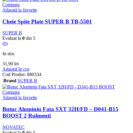
Compara
Adaugă la favorite
Cheie Spite Plate SUPER B TB-5501
SUPER B
Evaluat la
0
din 5
(0)
In stoc
31,90
lei
Adaugă în coș
Cod Produs:
880334
Brand
SUPER B
Compara
Adaugă la favorite
Butuc Aluminiu Fata SXT 32H/FD – D041-B15
BOOST 2 Rulmenti
NOVATEC
Evaluat la
0
din 5