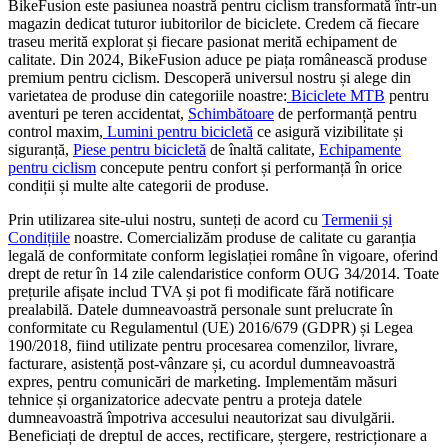
BikeFusion este pasiunea noastră pentru ciclism transformată într-un
magazin dedicat tuturor iubitorilor de biciclete. Credem că fiecare
traseu merită explorat și fiecare pasionat merită echipament de
calitate. Din 2024, BikeFusion aduce pe piața românească produse
premium pentru ciclism. Descoperă universul nostru și alege din
varietatea de produse din categoriile noastre:
Biciclete MTB
pentru
aventuri pe teren accidentat,
Schimbătoare
de performanță pentru
control maxim,
Lumini pentru bicicletă
ce asigură vizibilitate și
siguranță,
Piese pentru bicicletă
de înaltă calitate,
Echipamente
pentru ciclism
concepute pentru confort și performanță în orice
condiții și multe alte categorii de produse.
Prin utilizarea site-ului nostru, sunteți de acord cu
Termenii și
Condițiile
noastre. Comercializăm produse de calitate cu garanția
legală de conformitate conform legislației române în vigoare, oferind
drept de retur în 14 zile calendaristice conform OUG 34/2014. Toate
prețurile afișate includ TVA și pot fi modificate fără notificare
prealabilă. Datele dumneavoastră personale sunt prelucrate în
conformitate cu Regulamentul (UE) 2016/679 (GDPR) și Legea
190/2018, fiind utilizate pentru procesarea comenzilor, livrare,
facturare, asistență post-vânzare și, cu acordul dumneavoastră
expres, pentru comunicări de marketing. Implementăm măsuri
tehnice și organizatorice adecvate pentru a proteja datele
dumneavoastră împotriva accesului neautorizat sau divulgării.
Beneficiați de dreptul de acces, rectificare, ștergere, restricționare a