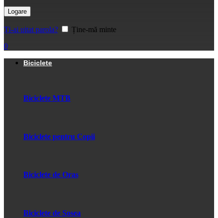
Logare
Ți-ai uitat parola?
Ține-mă minte
0
Biciclete
Biciclete MTB
Biciclete pentru Copii
Biciclete de Oras
Biciclete de Sosea