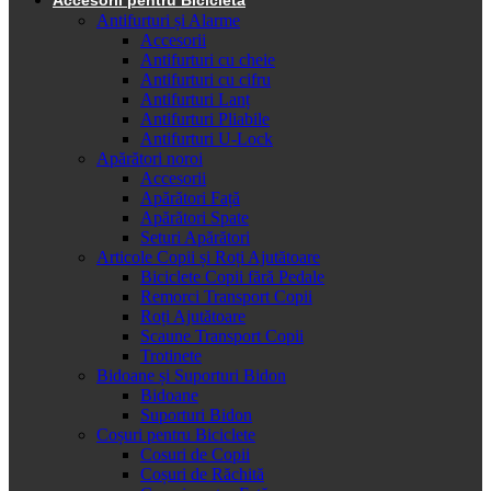
Antifurturi și Alarme
Accesorii
Antifurturi cu cheie
Antifurturi cu cifru
Antifurturi Lanț
Antifurturi Pliabile
Antifurturi U-Lock
Apărători noroi
Accesorii
Apărători Față
Apărători Spate
Seturi Apărători
Articole Copii și Roți Ajutătoare
Biciclete Copii fără Pedale
Remorci Transport Copii
Roți Ajutătoare
Scaune Transport Copii
Trotinete
Bidoane și Suporturi Bidon
Bidoane
Suporturi Bidon
Coșuri pentru Biciclete
Cosuri de Copii
Coșuri de Răchită