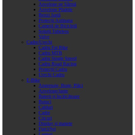
Anvelope pe Sârmă
Anvelope Pliabile
Benzi Jantă
Protecții Antipana
Cameră de Bicicletă
Soluții Tubeless
Valve
Cadre/Urechi
Cadru Fat Bike
Cadru MTB
Cadru Single Speed
Cadru Road Racing
Protecții Cadru
Urechi Cadru
E-Bike
Angrenaje, Brațe, Plăci
Anvelope/Jante
Baterii și încărcătoare
Butuci
Cabluri
Cadre
Cricuri
Display și manete
Furci/Șei
Lanțuri