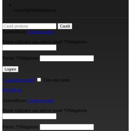
contact@bikefusion.ro
Caută
Autentificare
Creați un cont
Nume utilizator sau adresă email
*
Obligatoriu
Parola
*
Obligatoriu
Logare
Ți-ai uitat parola?
Ține-mă minte
0
/
0,00
lei
Autentificare
Creați un cont
Nume utilizator sau adresă email
*
Obligatoriu
Parola
*
Obligatoriu