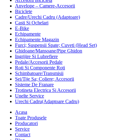
Accesorii Bicicleta
Anvelope – Camere-Accesorii
Biciclete
Cadre/Urechi Cadru (Adaptoare)
Casti Si Ochelari
E-Bike
Echipamente
Echipamente Magazin
Furci; Suspensii Spate; Cuveti (Head Set)
Ghidoane/Mansoane/Pipe Ghidon
Ingrijire Si Lubrefiere
Pedale/Accesorii Pedale
Roti Si Componente Roti
Schimbatoare/Transmisii
Sei/Tije Sa; Coliere; Accesorii
Sisteme De Franare
Trotineta Electrica Si Accesorii
Unelte Service
Urechi Cadru(Adaptoare Cadru)
Acasa
Toate Produsele
Producatori
Service
Contact