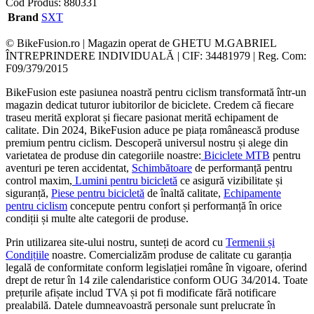
Cod Produs:
880331
Brand
SXT
© BikeFusion.ro | Magazin operat de GHETU M.GABRIEL
ÎNTREPRINDERE INDIVIDUALĂ | CIF: 34481979 | Reg. Com:
F09/379/2015
BikeFusion este pasiunea noastră pentru ciclism transformată într-un
magazin dedicat tuturor iubitorilor de biciclete. Credem că fiecare
traseu merită explorat și fiecare pasionat merită echipament de
calitate. Din 2024, BikeFusion aduce pe piața românească produse
premium pentru ciclism. Descoperă universul nostru și alege din
varietatea de produse din categoriile noastre:
Biciclete MTB
pentru
aventuri pe teren accidentat,
Schimbătoare
de performanță pentru
control maxim,
Lumini pentru bicicletă
ce asigură vizibilitate și
siguranță,
Piese pentru bicicletă
de înaltă calitate,
Echipamente
pentru ciclism
concepute pentru confort și performanță în orice
condiții și multe alte categorii de produse.
Prin utilizarea site-ului nostru, sunteți de acord cu
Termenii și
Condițiile
noastre. Comercializăm produse de calitate cu garanția
legală de conformitate conform legislației române în vigoare, oferind
drept de retur în 14 zile calendaristice conform OUG 34/2014. Toate
prețurile afișate includ TVA și pot fi modificate fără notificare
prealabilă. Datele dumneavoastră personale sunt prelucrate în