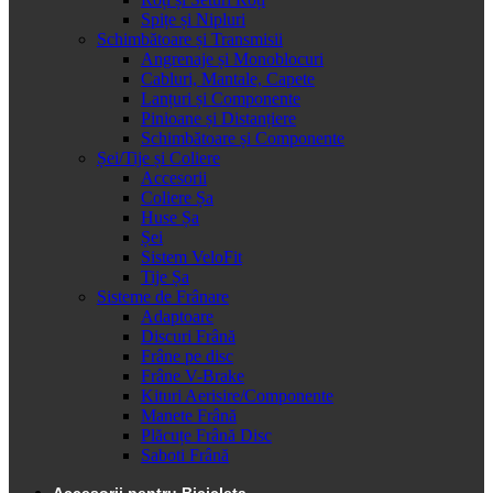
Spițe și Nipluri
Schimbătoare și Transmisii
Angrenaje și Monoblocuri
Cabluri, Mantale, Capete
Lanțuri și Componente
Pinioane și Distanțiere
Schimbătoare și Componente
Șei/Tije și Coliere
Accesorii
Coliere Șa
Huse Șa
Șei
Sistem VeloFit
Tije Șa
Sisteme de Frânare
Adaptoare
Discuri Frână
Frâne pe disc
Frâne V-Brake
Kituri Aerisire/Componente
Manete Frână
Plăcuțe Frână Disc
Saboti Frână
Accesorii pentru Bicicleta