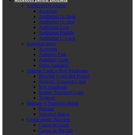
Antifurturi și Alarme
Accesorii
Antifurturi cu cheie
Antifurturi cu cifru
Antifurturi Lanț
Antifurturi Pliabile
Antifurturi U-Lock
Apărători noroi
Accesorii
Apărători Față
Apărători Spate
Seturi Apărători
Articole Copii și Roți Ajutătoare
Biciclete Copii fără Pedale
Remorci Transport Copii
Roți Ajutătoare
Scaune Transport Copii
Trotinete
Bidoane și Suporturi Bidon
Bidoane
Suporturi Bidon
Coșuri pentru Biciclete
Cosuri de Copii
Coșuri de Răchită