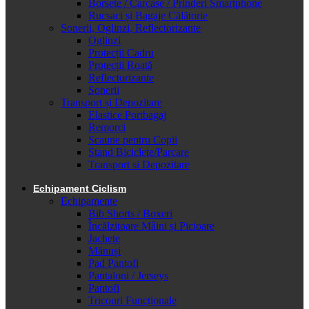
Borsete / Carcase / Prinderi Smartphone
Rucsaci și Bagaje Călătorie
Sonerii, Oglinzi, Reflectorizante
Oglinzi
Protecții Cadru
Protecții Roată
Reflectorizante
Sonerii
Transport și Depozitare
Elastice Portbagaj
Remorci
Scaune pentru Copii
Stand Biciclete/Parcare
Transport si Depozitare
Echipament Ciclism
Echipamente
Bib Shorts / Boxeri
Încălzitoare Mâini și Picioare
Jachete
Mănuși
Pad Pantofi
Pantaloni / Jerseys
Pantofi
Tricouri Funcționale