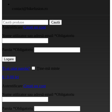
contact@bikefusion.ro
Caută
Autentificare
Creați un cont
Nume utilizator sau adresă email
*
Obligatoriu
Parola
*
Obligatoriu
Logare
Ți-ai uitat parola?
Ține-mă minte
0
/
0,00
lei
Autentificare
Creați un cont
Nume utilizator sau adresă email
*
Obligatoriu
Parola
*
Obligatoriu