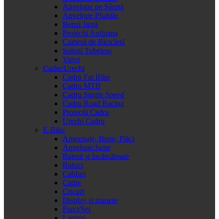
Anvelope pe Sârmă
Anvelope Pliabile
Benzi Jantă
Protecții Antipana
Cameră de Bicicletă
Soluții Tubeless
Valve
Cadre/Urechi
Cadru Fat Bike
Cadru MTB
Cadru Single Speed
Cadru Road Racing
Protecții Cadru
Urechi Cadru
E-Bike
Angrenaje, Brațe, Plăci
Anvelope/Jante
Baterii și încărcătoare
Butuci
Cabluri
Cadre
Cricuri
Display și manete
Furci/Șei
Lanțuri