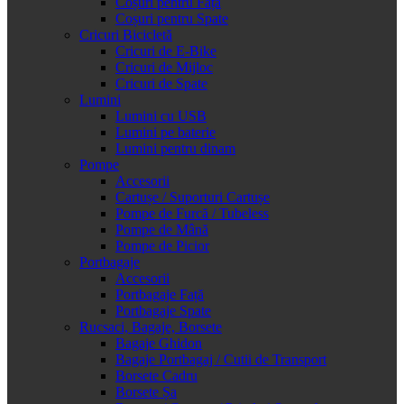
Coșuri pentru Față
Coșuri pentru Spate
Cricuri Bicicletă
Cricuri de E-Bike
Cricuri de Mijloc
Cricuri de Spate
Lumini
Lumini cu USB
Lumini pe baterie
Lumini pentru dinam
Pompe
Accesorii
Cartușe / Suporturi Cartușe
Pompe de Furcă / Tubeless
Pompe de Mână
Pompe de Picior
Portbagaje
Accesorii
Portbagaje Față
Portbagaje Spate
Rucsaci, Bagaje, Borsete
Bagaje Ghidon
Bagaje Portbagaj / Cutii de Transport
Borsete Cadru
Borsete Șa