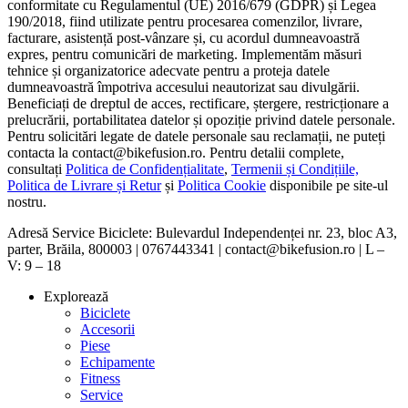
conformitate cu Regulamentul (UE) 2016/679 (GDPR) și Legea
190/2018, fiind utilizate pentru procesarea comenzilor, livrare,
facturare, asistență post-vânzare și, cu acordul dumneavoastră
expres, pentru comunicări de marketing. Implementăm măsuri
tehnice și organizatorice adecvate pentru a proteja datele
dumneavoastră împotriva accesului neautorizat sau divulgării.
Beneficiați de dreptul de acces, rectificare, ștergere, restricționare a
prelucrării, portabilitatea datelor și opoziție privind datele personale.
Pentru solicitări legate de datele personale sau reclamații, ne puteți
contacta la contact@bikefusion.ro. Pentru detalii complete,
consultați
Politica de Confidențialitate
,
Termenii și Condițiile,
Politica de Livrare și Retur
și
Politica Cookie
disponibile pe site-ul
nostru.
Adresă Service Biciclete: Bulevardul Independenței nr. 23, bloc A3,
parter, Brăila, 800003 | 0767443341 | contact@bikefusion.ro | L –
V: 9 – 18
Explorează
Biciclete
Accesorii
Piese
Echipamente
Fitness
Service