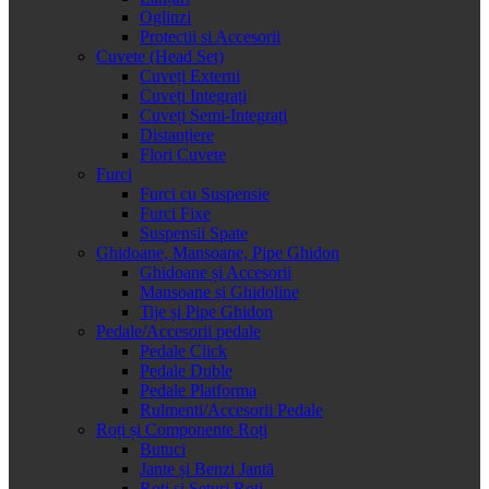
Oglinzi
Protectii si Accesorii
Cuvete (Head Set)
Cuveți Externi
Cuveți Integrați
Cuveți Semi-Integrați
Distanțiere
Flori Cuvete
Furci
Furci cu Suspensie
Furci Fixe
Suspensii Spate
Ghidoane, Mansoane, Pipe Ghidon
Ghidoane și Accesorii
Mansoane și Ghidoline
Tije și Pipe Ghidon
Pedale/Accesorii pedale
Pedale Click
Pedale Duble
Pedale Platforma
Rulmenti/Accesorii Pedale
Roți și Componente Roți
Butuci
Jante și Benzi Jantă
Roți și Seturi Roți