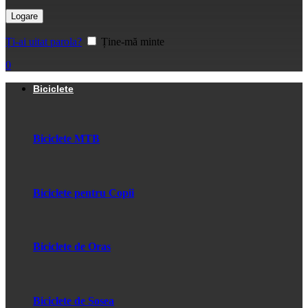
Logare
Ți-ai uitat parola?
Ține-mă minte
0
Biciclete
Biciclete MTB
Biciclete pentru Copii
Biciclete de Oras
Biciclete de Sosea