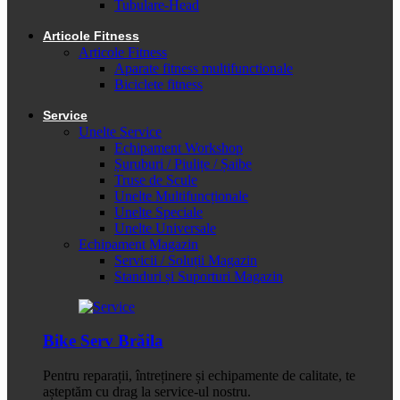
Tubulare-Head
Articole Fitness
Articole Fitness
Aparate fitness multifunctionale
Biciclete fitness
Service
Unelte Service
Echipament Workshop
Șuruburi / Piulițe / Șaibe
Truse de Scule
Unelte Multifuncționale
Unelte Speciale
Unelte Universale
Echipament Magazin
Servicii / Soluții Magazin
Standuri și Suporturi Magazin
Bike Serv Brăila
Pentru reparații, întreținere și echipamente de calitate, te
așteptăm cu drag la service-ul nostru.