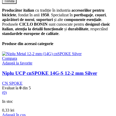
Producător italian
cu tradiție în industria
accesoriilor pentru
biciclete
, fondat în anii
1950
. Specializat în
portbagaje
,
coșuri
,
apărători de noroi
,
suporturi
și alte
componente esențiale
.
Produsele
CICLO BONIN
sunt cunoscute pentru
designul clasic
italian
,
atenția la detalii funcționale
și
durabilitate
, respectând
standardele europene de calitate
.
Produse din aceeasi categorie
Compara
Adaugă la favorite
Niplu UCP cnSPOKE 14G-S 12-2 mm Silver
CN SPOKE
Evaluat la
0
din 5
(0)
In stoc
0,33
lei
Adaugă în coș