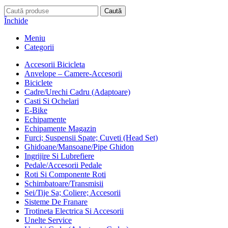
Caută
Închide
Meniu
Categorii
Accesorii Bicicleta
Anvelope – Camere-Accesorii
Biciclete
Cadre/Urechi Cadru (Adaptoare)
Casti Si Ochelari
E-Bike
Echipamente
Echipamente Magazin
Furci; Suspensii Spate; Cuveti (Head Set)
Ghidoane/Mansoane/Pipe Ghidon
Ingrijire Si Lubrefiere
Pedale/Accesorii Pedale
Roti Si Componente Roti
Schimbatoare/Transmisii
Sei/Tije Sa; Coliere; Accesorii
Sisteme De Franare
Trotineta Electrica Si Accesorii
Unelte Service