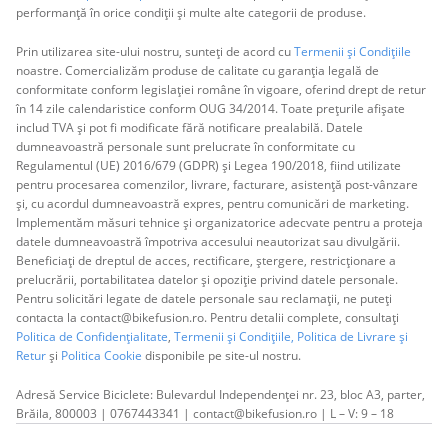
performanță în orice condiții și multe alte categorii de produse.
Prin utilizarea site-ului nostru, sunteți de acord cu
Termenii și Condițiile
noastre. Comercializăm produse de calitate cu garanția legală de
conformitate conform legislației române în vigoare, oferind drept de retur
în 14 zile calendaristice conform OUG 34/2014. Toate prețurile afișate
includ TVA și pot fi modificate fără notificare prealabilă. Datele
dumneavoastră personale sunt prelucrate în conformitate cu
Regulamentul (UE) 2016/679 (GDPR) și Legea 190/2018, fiind utilizate
pentru procesarea comenzilor, livrare, facturare, asistență post-vânzare
și, cu acordul dumneavoastră expres, pentru comunicări de marketing.
Implementăm măsuri tehnice și organizatorice adecvate pentru a proteja
datele dumneavoastră împotriva accesului neautorizat sau divulgării.
Beneficiați de dreptul de acces, rectificare, ștergere, restricționare a
prelucrării, portabilitatea datelor și opoziție privind datele personale.
Pentru solicitări legate de datele personale sau reclamații, ne puteți
contacta la contact@bikefusion.ro. Pentru detalii complete, consultați
Politica de Confidențialitate
,
Termenii și Condițiile,
Politica de Livrare și
Retur
și
Politica Cookie
disponibile pe site-ul nostru.
Adresă Service Biciclete: Bulevardul Independenței nr. 23, bloc A3, parter,
Brăila, 800003 | 0767443341 | contact@bikefusion.ro | L – V: 9 – 18