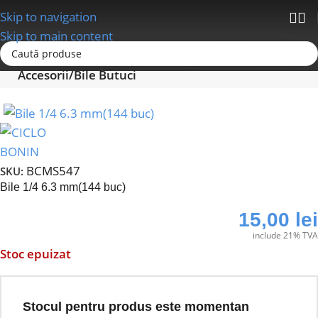
Skip to navigation
Skip to main content
Prima pagină
Roti si Componente Roti
Butuci
Accesorii/Bile Butuci
BCMS547
SKU:
Bile 1/4 6.3 mm(144 buc)
15,00
lei
include 21% TVA
Stoc epuizat
Stocul pentru produs este momentan