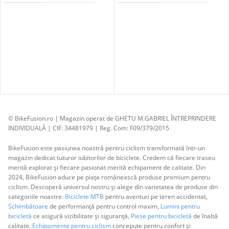
© BikeFusion.ro | Magazin operat de GHETU M.GABRIEL ÎNTREPRINDERE
INDIVIDUALĂ | CIF: 34481979 | Reg. Com: F09/379/2015
BikeFusion este pasiunea noastră pentru ciclism transformată într-un
magazin dedicat tuturor iubitorilor de biciclete. Credem că fiecare traseu
merită explorat și fiecare pasionat merită echipament de calitate. Din
2024, BikeFusion aduce pe piața românească produse premium pentru
ciclism. Descoperă universul nostru și alege din varietatea de produse din
categoriile noastre:
Biciclete MTB
pentru aventuri pe teren accidentat,
Schimbătoare
de performanță pentru control maxim,
Lumini pentru
bicicletă
ce asigură vizibilitate și siguranță,
Piese pentru bicicletă
de înaltă
calitate,
Echipamente pentru ciclism
concepute pentru confort și