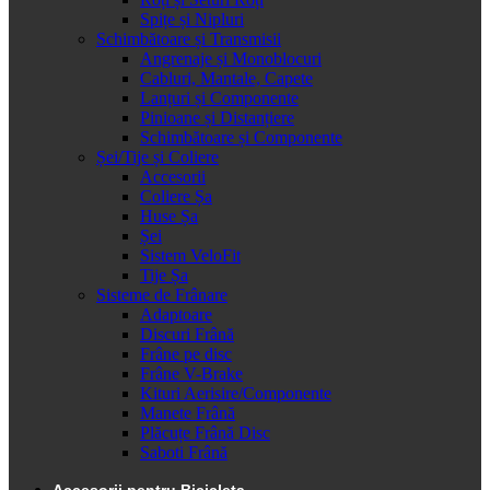
Spițe și Nipluri
Schimbătoare și Transmisii
Angrenaje și Monoblocuri
Cabluri, Mantale, Capete
Lanțuri și Componente
Pinioane și Distanțiere
Schimbătoare și Componente
Șei/Tije și Coliere
Accesorii
Coliere Șa
Huse Șa
Șei
Sistem VeloFit
Tije Șa
Sisteme de Frânare
Adaptoare
Discuri Frână
Frâne pe disc
Frâne V-Brake
Kituri Aerisire/Componente
Manete Frână
Plăcuțe Frână Disc
Saboti Frână
Accesorii pentru Bicicleta