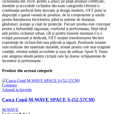
ciclismului din 1924, pentru a aduce pe piață produse certificate,
durabile și accesibile cicliștilor din toate categoriile.Oferind o
combinație perfectă între inovație și design modern, SXT pune la
dispoziție o gamă variată de produse, de la componente și unelte
pentru întreținerea bicicletelor, până la sisteme de iluminat,
ghidonuri, pompe și căști de protecție. Fiecare produs este conceput
pentru a îmbunătăți siguranța, confortul și performanța, fiind ideal
atât pentru ciclismul urban, cât și pentru traseele montane.Cu o
echipă pasionată și dedicată, SXT susține transformarea fiecărei
experiențe de ciclism într-una plăcută și sigură. Produsele noastre
sunt realizate din materiale durabile, testate pentru cele mai exigente
condiții, oferind soluții accesibile și ușor de utilizat. Sport X Team
este alegerea ideală pentru cicliștii care își doresc echipamente de
încredere și performante.
Produse din aceeasi categorie
Compara
Adaugă la favorite
Casca Copii M-WAVE SPACE S-(52-57CM)
M-WAVE