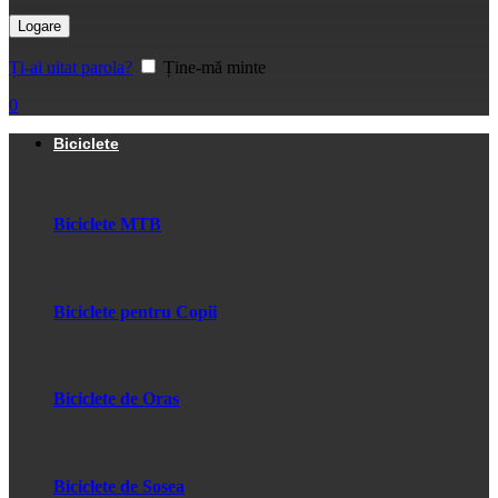
Logare
Ți-ai uitat parola?
Ține-mă minte
0
Biciclete
Biciclete MTB
Biciclete pentru Copii
Biciclete de Oras
Biciclete de Sosea