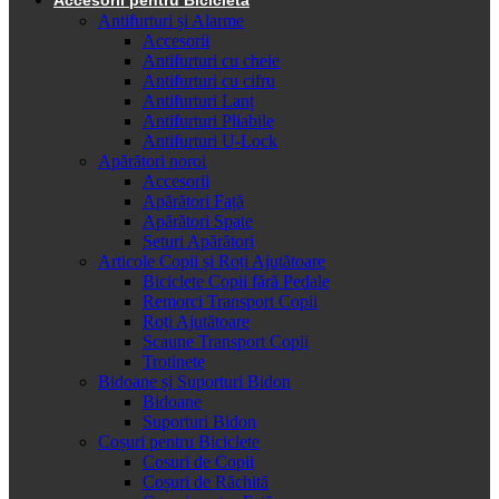
Antifurturi și Alarme
Accesorii
Antifurturi cu cheie
Antifurturi cu cifru
Antifurturi Lanț
Antifurturi Pliabile
Antifurturi U-Lock
Apărători noroi
Accesorii
Apărători Față
Apărători Spate
Seturi Apărători
Articole Copii și Roți Ajutătoare
Biciclete Copii fără Pedale
Remorci Transport Copii
Roți Ajutătoare
Scaune Transport Copii
Trotinete
Bidoane și Suporturi Bidon
Bidoane
Suporturi Bidon
Coșuri pentru Biciclete
Cosuri de Copii
Coșuri de Răchită