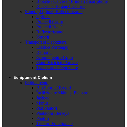
Borsete / Carcase / Prinderi Smartphone
Rucsaci și Bagaje Călătorie
Sonerii, Oglinzi, Reflectorizante
Oglinzi
Protecții Cadru
Protecții Roată
Reflectorizante
Sonerii
Transport și Depozitare
Elastice Portbagaj
Remorci
Scaune pentru Copii
Stand Biciclete/Parcare
Transport si Depozitare
Echipament Ciclism
Echipamente
Bib Shorts / Boxeri
Încălzitoare Mâini și Picioare
Jachete
Mănuși
Pad Pantofi
Pantaloni / Jerseys
Pantofi
Tricouri Funcționale