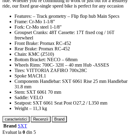
ride. Whether you’re commuting to work or just out for a leisurely
ride, our fixed gear-single speed bike is perfect for any occasion
Features: – Track geometry – Flip flop hub Main Specs
Frame: Cr-Mo 1-1/8″
Fork: Cr-Mo steel 1-1/8″
Groupset Cranks: 48T Cassette: 17T fixed cog / 16T
freewheel
Front Brake: Promax RC-452
Rear Brake: Promax RC-452
Chain: KMC (Z510)
Bottom Bracket: NECO – 68mm
Wheels Rims: 700C- 32H – 40 mm Hub -ASSES
Tires: VITTORIA ZAFIRO 700x28C
Spoke MACH.1
Components Handlebar: SXT 6061 Rise 25 mm Handlebar
31.8 mm
Stem: SXT 6061 70 mm
Saddle: VELO
Seatpost: SXT 6061 Seat Post O27,2 / L350 mm
Weight – 11,3 kg
caracteristici
Recenzii
Brand
Brand
SXT
Evaluat la
0
din 5