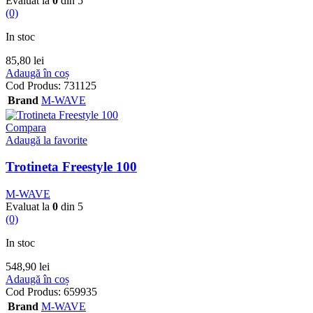
Evaluat la
0
din 5
(0)
In stoc
85,80
lei
Adaugă în coș
Cod Produs:
731125
Brand
M-WAVE
Compara
Adaugă la favorite
Trotineta Freestyle 100
M-WAVE
Evaluat la
0
din 5
(0)
In stoc
548,90
lei
Adaugă în coș
Cod Produs:
659935
Brand
M-WAVE