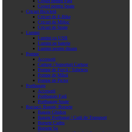
Coșuri pentru Față
Coșuri pentru Spate
Cricuri Bicicletă
Cricuri de E-Bike
Cricuri de Mijloc
Cricuri de Spate
Lumini
Lumini cu USB
Lumini pe baterie
Lumini pentru dinam
Pompe
Accesorii
Cartușe / Suporturi Cartușe
Pompe de Furcă / Tubeless
Pompe de Mână
Pompe de Picior
Portbagaje
Accesorii
Portbagaje Față
Portbagaje Spate
Rucsaci, Bagaje, Borsete
Bagaje Ghidon
Bagaje Portbagaj / Cutii de Transport
Borsete Cadru
Borsete Șa