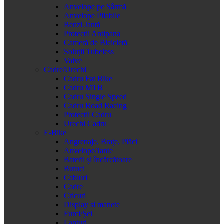
Anvelope pe Sârmă
Anvelope Pliabile
Benzi Jantă
Protecții Antipana
Cameră de Bicicletă
Soluții Tubeless
Valve
Cadre/Urechi
Cadru Fat Bike
Cadru MTB
Cadru Single Speed
Cadru Road Racing
Protecții Cadru
Urechi Cadru
E-Bike
Angrenaje, Brațe, Plăci
Anvelope/Jante
Baterii și încărcătoare
Butuci
Cabluri
Cadre
Cricuri
Display și manete
Furci/Șei
Lanțuri