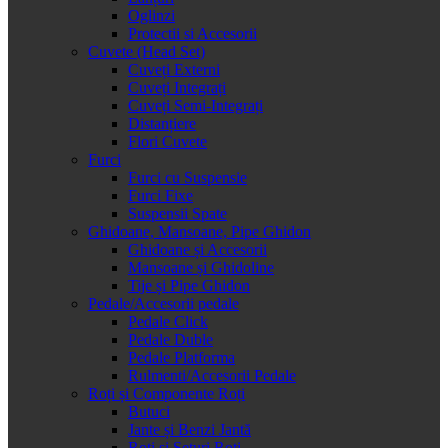
Oglinzi
Protectii si Accesorii
Cuvete (Head Set)
Cuveți Externi
Cuveți Integrați
Cuveți Semi-Integrați
Distanțiere
Flori Cuvete
Furci
Furci cu Suspensie
Furci Fixe
Suspensii Spate
Ghidoane, Mansoane, Pipe Ghidon
Ghidoane și Accesorii
Mansoane și Ghidoline
Tije și Pipe Ghidon
Pedale/Accesorii pedale
Pedale Click
Pedale Duble
Pedale Platforma
Rulmenti/Accesorii Pedale
Roți și Componente Roți
Butuci
Jante și Benzi Jantă
Roți și Seturi Roți