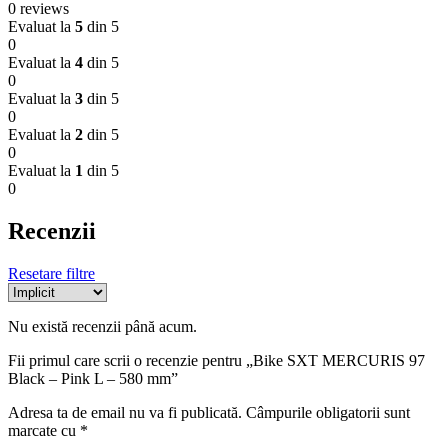
0 reviews
Evaluat la
5
din 5
0
Evaluat la
4
din 5
0
Evaluat la
3
din 5
0
Evaluat la
2
din 5
0
Evaluat la
1
din 5
0
Recenzii
Resetare filtre
Nu există recenzii până acum.
Fii primul care scrii o recenzie pentru „Bike SXT MERCURIS 97
Black – Pink L – 580 mm”
Adresa ta de email nu va fi publicată.
Câmpurile obligatorii sunt
marcate cu
*