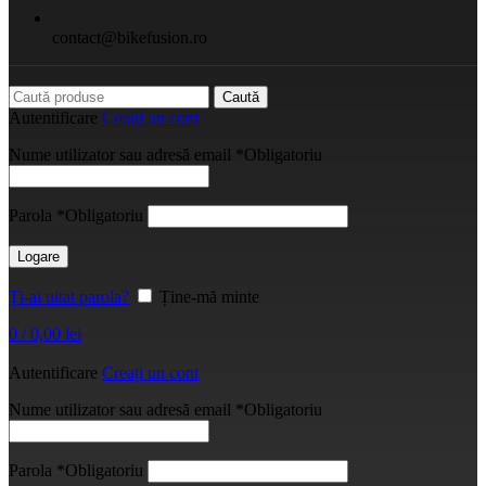
contact@bikefusion.ro
Caută
Autentificare
Creați un cont
Nume utilizator sau adresă email
*
Obligatoriu
Parola
*
Obligatoriu
Logare
Ți-ai uitat parola?
Ține-mă minte
0
/
0,00
lei
Autentificare
Creați un cont
Nume utilizator sau adresă email
*
Obligatoriu
Parola
*
Obligatoriu