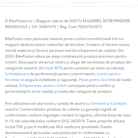
© BikeFusion.ro | Magazin operat de GHETU M.GABRIEL ÎNTREPRINDERE
INDIVIDUALĂ | CIF: 34481979 | Reg. Com: F09/379/2015
BikeFusion este pasiunea noastră pentru ciclism transformată într-un
magazin dedicat tuturor iubitorilor de biciclete. Credem că fiecare traseu
merită explorat și fiecare pasionat merită echipament de calitate. Din
2024, BikeFusion aduce pe piața românească produse premium pentru
ciclism. Descoperă universul nostru și alege din varietatea de produse din
categoriile noastre:
Biciclete MTB
pentru aventuri pe teren accidentat,
Schimbătoare
de performanță pentru control maxim,
Lumini pentru
bicicletă
ce asigură vizibilitate și siguranță,
Piese pentru bicicletă
de înaltă
calitate,
Echipamente pentru ciclism
concepute pentru confort și
performanță în orice condiții și multe alte categorii de produse.
Prin utilizarea site-ului nostru, sunteți de acord cu
Termenii și Condițiile
noastre. Comercializăm produse de calitate cu garanția legală de
conformitate conform legislației române în vigoare, oferind drept de retur
în 14 zile calendaristice conform OUG 34/2014. Toate prețurile afișate
includ TVA și pot fi modificate fără notificare prealabilă. Datele
dumneavoastră personale sunt prelucrate în conformitate cu