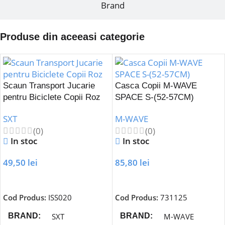
Brand
Produse din aceeasi categorie
Scaun Transport Jucarie
Casca Copii M-WAVE
pentru Biciclete Copii Roz
SPACE S-(52-57CM)
SXT
M-WAVE
(0)
(0)
In stoc
In stoc
49,50
lei
85,80
lei
Adaugă În Coș
Adaugă În Coș
Cod Produs:
ISS020
Cod Produs:
731125
SXT
M-WAVE
BRAND
BRAND