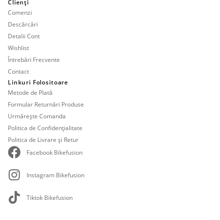
Clienți
Comenzi
Descărcări
Detalii Cont
Wishlist
Întrebări Frecvente
Contact
Linkuri Folositoare
Metode de Plată
Formular Returnări Produse
Urmărește Comanda
Politica de Confidențialitate
Politica de Livrare și Retur
Facebook Bikefusion
Instagram Bikefusion
Tiktok Bikefusion