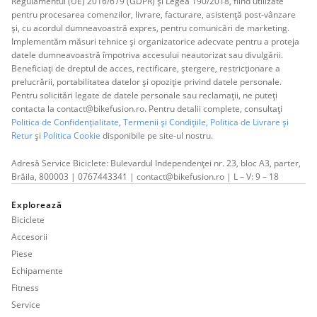
Regulamentul (UE) 2016/679 (GDPR) și Legea 190/2018, fiind utilizate
pentru procesarea comenzilor, livrare, facturare, asistență post-vânzare
și, cu acordul dumneavoastră expres, pentru comunicări de marketing.
Implementăm măsuri tehnice și organizatorice adecvate pentru a proteja
datele dumneavoastră împotriva accesului neautorizat sau divulgării.
Beneficiați de dreptul de acces, rectificare, ștergere, restricționare a
prelucrării, portabilitatea datelor și opoziție privind datele personale.
Pentru solicitări legate de datele personale sau reclamații, ne puteți
contacta la contact@bikefusion.ro. Pentru detalii complete, consultați
Politica de Confidențialitate
,
Termenii și Condițiile,
Politica de Livrare și
Retur
și
Politica Cookie
disponibile pe site-ul nostru.
Adresă Service Biciclete: Bulevardul Independenței nr. 23, bloc A3, parter,
Brăila, 800003 | 0767443341 | contact@bikefusion.ro | L – V: 9 – 18
Explorează
Biciclete
Accesorii
Piese
Echipamente
Fitness
Service