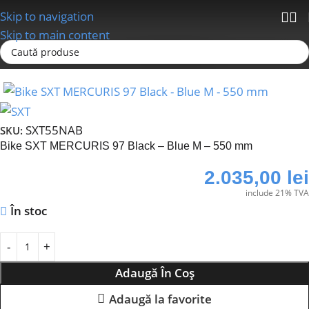
Skip to navigation
Skip to main content
Prima pagină
Biciclete
Single Speed
SXT55NAB
SKU:
Bike SXT MERCURIS 97 Black – Blue M – 550 mm
2.035,00
lei
include 21% TVA
În stoc
Adaugă În Coș
Adaugă la favorite