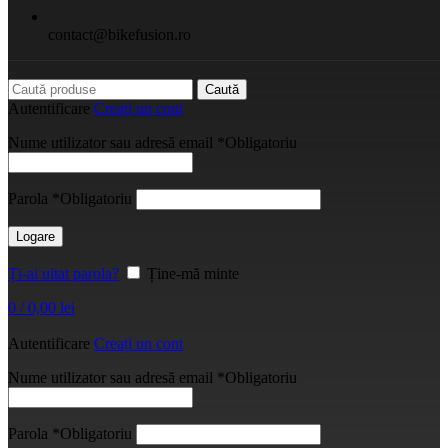
contact@bikefusion.ro
Caută
Autentificare
Creați un cont
Nume utilizator sau adresă email
*
Obligatoriu
Parola
*
Obligatoriu
Logare
Ți-ai uitat parola?
Ține-mă minte
0
/
0,00
lei
Autentificare
Creați un cont
Nume utilizator sau adresă email
*
Obligatoriu
Parola
*
Obligatoriu