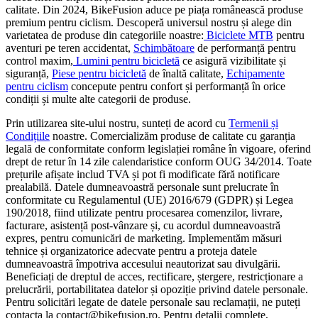
calitate. Din 2024, BikeFusion aduce pe piața românească produse
premium pentru ciclism. Descoperă universul nostru și alege din
varietatea de produse din categoriile noastre:
Biciclete MTB
pentru
aventuri pe teren accidentat,
Schimbătoare
de performanță pentru
control maxim,
Lumini pentru bicicletă
ce asigură vizibilitate și
siguranță,
Piese pentru bicicletă
de înaltă calitate,
Echipamente
pentru ciclism
concepute pentru confort și performanță în orice
condiții și multe alte categorii de produse.
Prin utilizarea site-ului nostru, sunteți de acord cu
Termenii și
Condițiile
noastre. Comercializăm produse de calitate cu garanția
legală de conformitate conform legislației române în vigoare, oferind
drept de retur în 14 zile calendaristice conform OUG 34/2014. Toate
prețurile afișate includ TVA și pot fi modificate fără notificare
prealabilă. Datele dumneavoastră personale sunt prelucrate în
conformitate cu Regulamentul (UE) 2016/679 (GDPR) și Legea
190/2018, fiind utilizate pentru procesarea comenzilor, livrare,
facturare, asistență post-vânzare și, cu acordul dumneavoastră
expres, pentru comunicări de marketing. Implementăm măsuri
tehnice și organizatorice adecvate pentru a proteja datele
dumneavoastră împotriva accesului neautorizat sau divulgării.
Beneficiați de dreptul de acces, rectificare, ștergere, restricționare a
prelucrării, portabilitatea datelor și opoziție privind datele personale.
Pentru solicitări legate de datele personale sau reclamații, ne puteți
contacta la contact@bikefusion.ro. Pentru detalii complete,