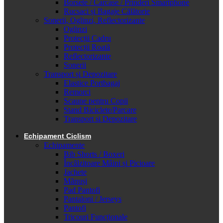
Borsete / Carcase / Prinderi Smartphone
Rucsaci și Bagaje Călătorie
Sonerii, Oglinzi, Reflectorizante
Oglinzi
Protecții Cadru
Protecții Roată
Reflectorizante
Sonerii
Transport și Depozitare
Elastice Portbagaj
Remorci
Scaune pentru Copii
Stand Biciclete/Parcare
Transport si Depozitare
Echipament Ciclism
Echipamente
Bib Shorts / Boxeri
Încălzitoare Mâini și Picioare
Jachete
Mănuși
Pad Pantofi
Pantaloni / Jerseys
Pantofi
Tricouri Funcționale