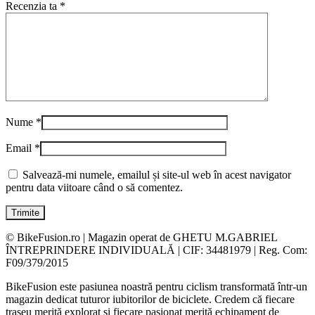
Recenzia ta
*
Nume
*
Email
*
Salvează-mi numele, emailul și site-ul web în acest navigator
pentru data viitoare când o să comentez.
© BikeFusion.ro | Magazin operat de GHETU M.GABRIEL
ÎNTREPRINDERE INDIVIDUALĂ | CIF: 34481979 | Reg. Com:
F09/379/2015
BikeFusion este pasiunea noastră pentru ciclism transformată într-un
magazin dedicat tuturor iubitorilor de biciclete. Credem că fiecare
traseu merită explorat și fiecare pasionat merită echipament de