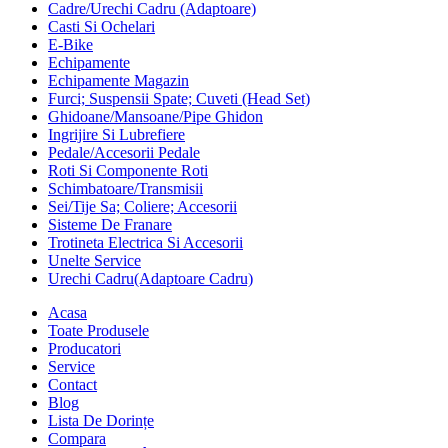
Cadre/Urechi Cadru (Adaptoare)
Casti Si Ochelari
E-Bike
Echipamente
Echipamente Magazin
Furci; Suspensii Spate; Cuveti (Head Set)
Ghidoane/Mansoane/Pipe Ghidon
Ingrijire Si Lubrefiere
Pedale/Accesorii Pedale
Roti Si Componente Roti
Schimbatoare/Transmisii
Sei/Tije Sa; Coliere; Accesorii
Sisteme De Franare
Trotineta Electrica Si Accesorii
Unelte Service
Urechi Cadru(Adaptoare Cadru)
Acasa
Toate Produsele
Producatori
Service
Contact
Blog
Lista De Dorințe
Compara