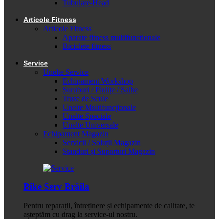
Tubulare-Head
Articole Fitness
Articole Fitness
Aparate fitness multifunctionale
Biciclete fitness
Service
Unelte Service
Echipament Workshop
Șuruburi / Piulițe / Șaibe
Truse de Scule
Unelte Multifuncționale
Unelte Speciale
Unelte Universale
Echipament Magazin
Servicii / Soluții Magazin
Standuri și Suporturi Magazin
Bike Serv Brăila
Pentru reparații, întreținere și echipamente de calitate, te
așteptăm cu drag la service-ul nostru.