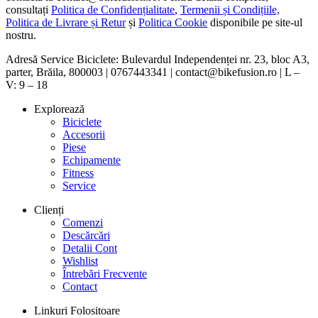
consultați
Politica de Confidențialitate
,
Termenii și Condițiile,
Politica de Livrare și Retur
și
Politica Cookie
disponibile pe site-ul
nostru.
Adresă Service Biciclete: Bulevardul Independenței nr. 23, bloc A3,
parter, Brăila, 800003 | 0767443341 | contact@bikefusion.ro | L –
V: 9 – 18
Explorează
Biciclete
Accesorii
Piese
Echipamente
Fitness
Service
Clienți
Comenzi
Descărcări
Detalii Cont
Wishlist
Întrebări Frecvente
Contact
Linkuri Folositoare