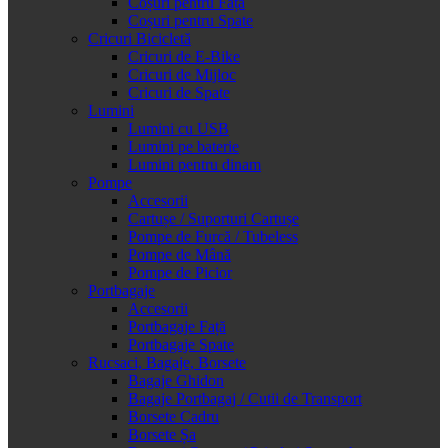
Coșuri pentru Față
Coșuri pentru Spate
Cricuri Bicicletă
Cricuri de E-Bike
Cricuri de Mijloc
Cricuri de Spate
Lumini
Lumini cu USB
Lumini pe baterie
Lumini pentru dinam
Pompe
Accesorii
Cartușe / Suporturi Cartușe
Pompe de Furcă / Tubeless
Pompe de Mână
Pompe de Picior
Portbagaje
Accesorii
Portbagaje Față
Portbagaje Spate
Rucsaci, Bagaje, Borsete
Bagaje Ghidon
Bagaje Portbagaj / Cutii de Transport
Borsete Cadru
Borsete Șa