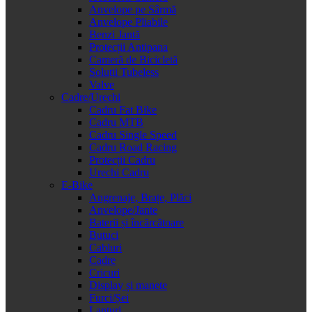
Anvelope pe Sârmă
Anvelope Pliabile
Benzi Jantă
Protecții Antipana
Cameră de Bicicletă
Soluții Tubeless
Valve
Cadre/Urechi
Cadru Fat Bike
Cadru MTB
Cadru Single Speed
Cadru Road Racing
Protecții Cadru
Urechi Cadru
E-Bike
Angrenaje, Brațe, Plăci
Anvelope/Jante
Baterii și încărcătoare
Butuci
Cabluri
Cadre
Cricuri
Display și manete
Furci/Șei
Lanțuri