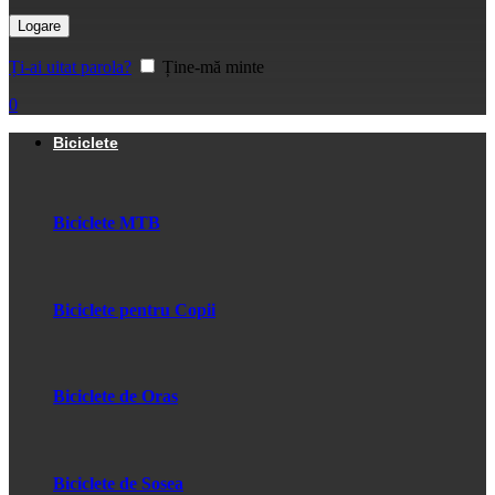
Logare
Ți-ai uitat parola?
Ține-mă minte
0
Biciclete
Biciclete MTB
Biciclete pentru Copii
Biciclete de Oras
Biciclete de Sosea