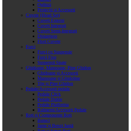
Oglinzi
Protectii si Accesorii
Cuvete (Head Set)
Cuveți Externi
Cuveți Integrați
Cuveți Semi-Integrați
Distanțiere
Flori Cuvete
Furci
Furci cu Suspensie
Furci Fixe
Suspensii Spate
Ghidoane, Mansoane, Pipe Ghidon
Ghidoane și Accesorii
Mansoane și Ghidoline
Tije și Pipe Ghidon
Pedale/Accesorii pedale
Pedale Click
Pedale Duble
Pedale Platforma
Rulmenti/Accesorii Pedale
Roți și Componente Roți
Butuci
Jante și Benzi Jantă
Roți și Seturi Roți