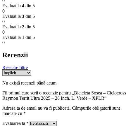
0
Evaluat la
4
din 5
0
Evaluat la
3
din 5
0
Evaluat la
2
din 5
0
Evaluat la
1
din 5
0
Recenzii
Resetare filtre
Nu există recenzii până acum.
Fii primul care scrii o recenzie pentru „Bicicleta Sosea – Ciclocross
Raymon Territ Ultra 2025 – 28 Inch, L, Verde – XPLR”
Adresa ta de email nu va fi publicată.
Câmpurile obligatorii sunt
marcate cu
*
Evaluarea ta
*