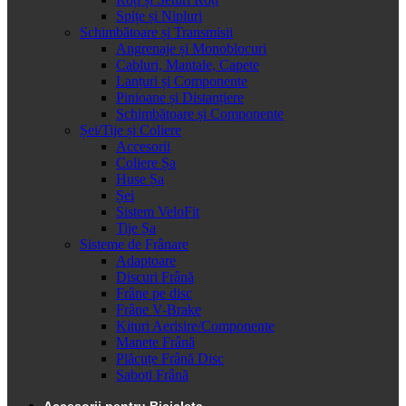
Spițe și Nipluri
Schimbătoare și Transmisii
Angrenaje și Monoblocuri
Cabluri, Mantale, Capete
Lanțuri și Componente
Pinioane și Distanțiere
Schimbătoare și Componente
Șei/Tije și Coliere
Accesorii
Coliere Șa
Huse Șa
Șei
Sistem VeloFit
Tije Șa
Sisteme de Frânare
Adaptoare
Discuri Frână
Frâne pe disc
Frâne V-Brake
Kituri Aerisire/Componente
Manete Frână
Plăcuțe Frână Disc
Saboti Frână
Accesorii pentru Bicicleta