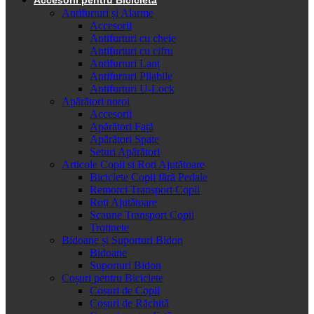
Antifurturi și Alarme
Accesorii
Antifurturi cu cheie
Antifurturi cu cifru
Antifurturi Lanț
Antifurturi Pliabile
Antifurturi U-Lock
Apărători noroi
Accesorii
Apărători Față
Apărători Spate
Seturi Apărători
Articole Copii și Roți Ajutătoare
Biciclete Copii fără Pedale
Remorci Transport Copii
Roți Ajutătoare
Scaune Transport Copii
Trotinete
Bidoane și Suporturi Bidon
Bidoane
Suporturi Bidon
Coșuri pentru Biciclete
Cosuri de Copii
Coșuri de Răchită