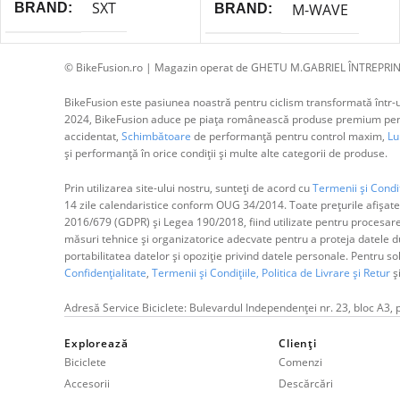
SXT
BRAND
M-WAVE
BRAND
© BikeFusion.ro | Magazin operat de GHETU M.GABRIEL ÎNTREPRIN
BikeFusion este pasiunea noastră pentru ciclism transformată într-un
2024, BikeFusion aduce pe piața românească produse premium pentru
accidentat,
Schimbătoare
de performanță pentru control maxim,
Lum
și performanță în orice condiții și multe alte categorii de produse.
Prin utilizarea site-ului nostru, sunteți de acord cu
Termenii și Condiț
14 zile calendaristice conform OUG 34/2014. Toate prețurile afișate
2016/679 (GDPR) și Legea 190/2018, fiind utilizate pentru procesar
măsuri tehnice și organizatorice adecvate pentru a proteja datele dum
portabilitatea datelor și opoziție privind datele personale. Pentru s
Confidențialitate
,
Termenii și Condițiile,
Politica de Livrare și Retur
ș
Adresă Service Biciclete: Bulevardul Independenței nr. 23, bloc A3, 
Explorează
Clienți
Biciclete
Comenzi
Accesorii
Descărcări