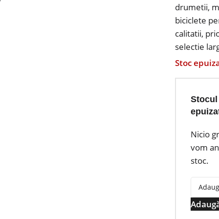
drumetii, m
biciclete pe
calitatii, p
selectie lar
Stoc epuiz
Stocul
epuiza
Nicio g
vom anu
stoc.
Adaugă