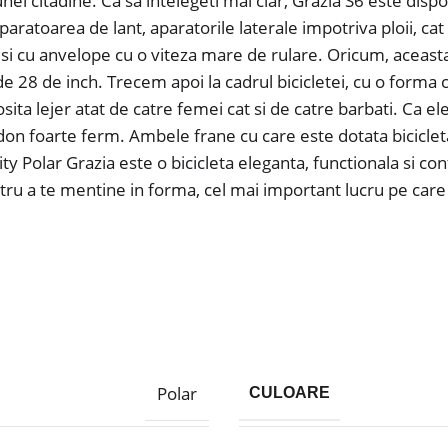
 unei citadine. Ca sa intelegeti mai clar, Grazia S6 este disp
toarea de lant, aparatorile laterale impotriva ploii, cat 
ze si cu anvelope cu o viteza mare de rulare. Oricum, aceas
de 28 de inch. Trecem apoi la cadrul bicicletei, cu o forma c
losita lejer atat de catre femei cat si de catre barbati. C
idon foarte ferm. Ambele frane cu care este dotata bicicle
ty Polar Grazia este o bicicleta eleganta, functionala si con
ru a te mentine in forma, cel mai important lucru pe care i
Polar
CULOARE