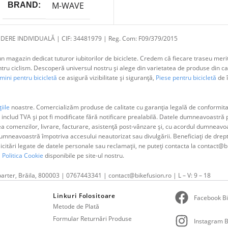
M-WAVE
BRAND
DERE INDIVIDUALĂ | CIF: 34481979 | Reg. Com: F09/379/2015
 magazin dedicat tuturor iubitorilor de biciclete. Credem că fiecare traseu merit
 ciclism. Descoperă universul nostru și alege din varietatea de produse din cat
ini pentru bicicletă
ce asigură vizibilitate și siguranță,
Piese pentru bicicletă
de î
iile
noastre. Comercializăm produse de calitate cu garanția legală de conformitat
 includ TVA și pot fi modificate fără notificare prealabilă. Datele dumneavoastr
ea comenzilor, livrare, facturare, asistență post-vânzare și, cu acordul dumne
neavoastră împotriva accesului neautorizat sau divulgării. Beneficiați de dreptul 
olicitări legate de datele personale sau reclamații, ne puteți contacta la contact@b
i
Politica Cookie
disponibile pe site-ul nostru.
parter, Brăila, 800003 | 0767443341 | contact@bikefusion.ro | L – V: 9 – 18
Linkuri Folositoare
Facebook Bi
Metode de Plată
Formular Returnări Produse
Instagram B