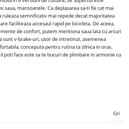
onibila in 6 versiuni de culoare, iar aspectul este
si saua, mansoanele. Ca deplasarea sa-ti fie cat mai
ta ruleaza semnificativ mai repede decat majoritatea
are faciliteaza accesaul rapid pe bicicleta. De aceea,
a elemente de confort, putem mentiona saua lata cu arcuri
ta sunt v-brake-uri, usor de intretinut, asemenea
fortabila, conceputa pentru rutina ta zilnica in oras.
l poti face este sa te bucuri de plimbare in armonie cu
Gri