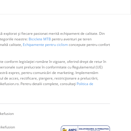
ă explorat și fiecare pasionat merită echipament de calitate. Din
egoriile noastre:
Biciclete MTB
pentru aventuri pe teren
naltă calitate,
Echipamente pentru ciclism
concepute pentru confort
e conform legislației române în vigoare, oferind drept de retur în
ă personale sunt prelucrate în conformitate cu Regulamentul (UE)
avoastră expres, pentru comunicări de marketing. Implementăm
de acces, rectificare, ștergere, restricționare a prelucrării,
ikefusion.ro. Pentru detalii complete, consultați
Politica de
kefusion
ikefusion