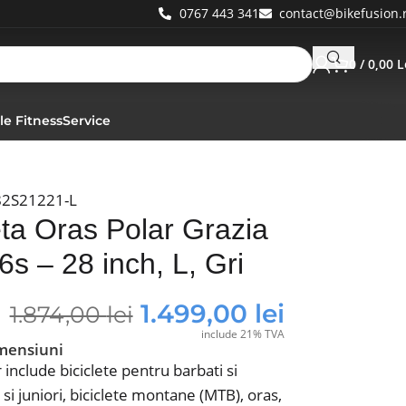
0767 443 341
contact@bikefusion.
0
/
0,00
L
le Fitness
Service
82S21221-L
eta Oras Polar Grazia
6s – 28 inch, L, Gri
1.499,00
lei
1.874,00
lei
include 21% TVA
mensiuni
 include biciclete pentru barbati si
 si juniori, biciclete montane (MTB), oras,