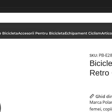
a Retro 6s – 28 inch, L, Gri
 Bicicleta
Accesorii Pentru Bicicleta
Echipament Ciclism
Artico
PB-E2
SKU:
Bicicl
Retro 
Ghid di
Marca Polar
femei, copii