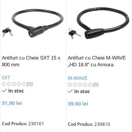
Antifurt cu Cheie SXT 15 x
Antifurt cu Cheie M-WAVE
800 mm
„HD 18.8” cu Armura
Articulara
SXT
M-WAVE
(0)
(0)
In stoc
In stoc
31,90
lei
39,60
lei
Adaugă În Coș
Adaugă În Coș
Cod Produs:
230161
Cod Produs:
230810