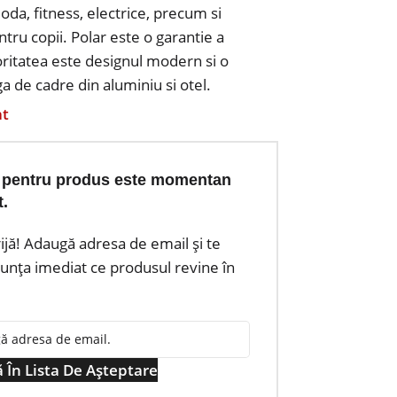
oda, fitness, electrice, precum si
ntru copii. Polar este o garantie a
rioritatea este designul modern si o
ga de cadre din aluminiu si otel.
at
 pentru produs este momentan
t.
rijă! Adaugă adresa de email și te
nța imediat ce produsul revine în
 În Lista De Așteptare