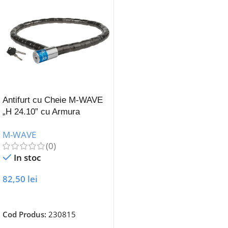
Antifurt cu Cheie M-WAVE
„H 24.10” cu Armura
Articulara
M-WAVE
(0)
In stoc
82,50
lei
Adaugă În Coș
Cod Produs:
230815