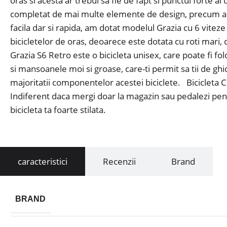
oras si acesta ar trebui sa fie de fapt si punctul forte al
completat de mai multe elemente de design, precum apara
facila dar si rapida, am dotat modelul Grazia cu 6 vite
bicicletelor de oras, deoarece este dotata cu roti mari, 
Grazia S6 Retro este o bicicleta unisex, care poate fi fo
si mansoanele moi si groase, care-ti permit sa tii de gh
majoritatii componentelor acestei biciclete. Bicicleta Ci
Indiferent daca mergi doar la magazin sau pedalezi pent
bicicleta ta foarte stilata.
caracteristici
Recenzii
Brand
BRAND