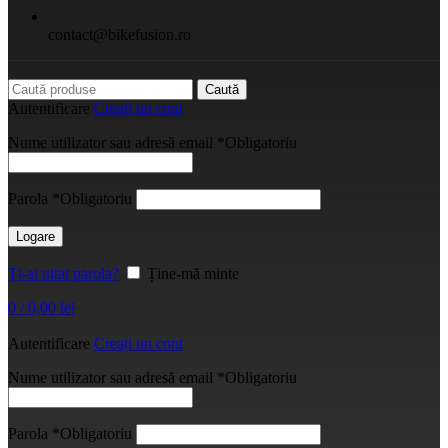
contact@bikefusion.ro
Caută
Autentificare
Creați un cont
Nume utilizator sau adresă email
*
Obligatoriu
Parola
*
Obligatoriu
Logare
Ți-ai uitat parola?
Ține-mă minte
0
/
0,00
lei
Autentificare
Creați un cont
Nume utilizator sau adresă email
*
Obligatoriu
Parola
*
Obligatoriu