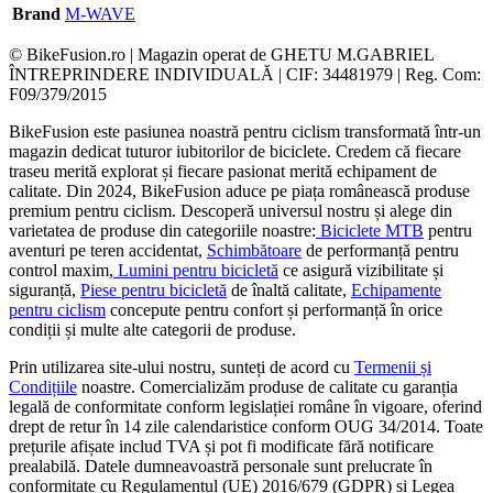
Brand
M-WAVE
© BikeFusion.ro | Magazin operat de GHETU M.GABRIEL
ÎNTREPRINDERE INDIVIDUALĂ | CIF: 34481979 | Reg. Com:
F09/379/2015
BikeFusion este pasiunea noastră pentru ciclism transformată într-un
magazin dedicat tuturor iubitorilor de biciclete. Credem că fiecare
traseu merită explorat și fiecare pasionat merită echipament de
calitate. Din 2024, BikeFusion aduce pe piața românească produse
premium pentru ciclism. Descoperă universul nostru și alege din
varietatea de produse din categoriile noastre:
Biciclete MTB
pentru
aventuri pe teren accidentat,
Schimbătoare
de performanță pentru
control maxim,
Lumini pentru bicicletă
ce asigură vizibilitate și
siguranță,
Piese pentru bicicletă
de înaltă calitate,
Echipamente
pentru ciclism
concepute pentru confort și performanță în orice
condiții și multe alte categorii de produse.
Prin utilizarea site-ului nostru, sunteți de acord cu
Termenii și
Condițiile
noastre. Comercializăm produse de calitate cu garanția
legală de conformitate conform legislației române în vigoare, oferind
drept de retur în 14 zile calendaristice conform OUG 34/2014. Toate
prețurile afișate includ TVA și pot fi modificate fără notificare
prealabilă. Datele dumneavoastră personale sunt prelucrate în
conformitate cu Regulamentul (UE) 2016/679 (GDPR) și Legea