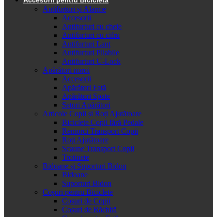
Antifurturi și Alarme
Accesorii
Antifurturi cu cheie
Antifurturi cu cifru
Antifurturi Lanț
Antifurturi Pliabile
Antifurturi U-Lock
Apărători noroi
Accesorii
Apărători Față
Apărători Spate
Seturi Apărători
Articole Copii și Roți Ajutătoare
Biciclete Copii fără Pedale
Remorci Transport Copii
Roți Ajutătoare
Scaune Transport Copii
Trotinete
Bidoane și Suporturi Bidon
Bidoane
Suporturi Bidon
Coșuri pentru Biciclete
Cosuri de Copii
Coșuri de Răchită