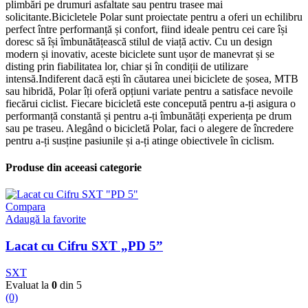
plimbări pe drumuri asfaltate sau pentru trasee mai
solicitante.Bicicletele Polar sunt proiectate pentru a oferi un echilibru
perfect între performanță și confort, fiind ideale pentru cei care își
doresc să își îmbunătățească stilul de viață activ. Cu un design
modern și inovativ, aceste biciclete sunt ușor de manevrat și se
disting prin fiabilitatea lor, chiar și în condiții de utilizare
intensă.Indiferent dacă ești în căutarea unei biciclete de șosea, MTB
sau hibridă, Polar îți oferă opțiuni variate pentru a satisface nevoile
fiecărui ciclist. Fiecare bicicletă este concepută pentru a-ți asigura o
performanță constantă și pentru a-ți îmbunătăți experiența pe drum
sau pe traseu. Alegând o bicicletă Polar, faci o alegere de încredere
pentru a-ți susține pasiunile și a-ți atinge obiectivele în ciclism.
Produse din aceeasi categorie
Compara
Adaugă la favorite
Lacat cu Cifru SXT „PD 5”
SXT
Evaluat la
0
din 5
(0)