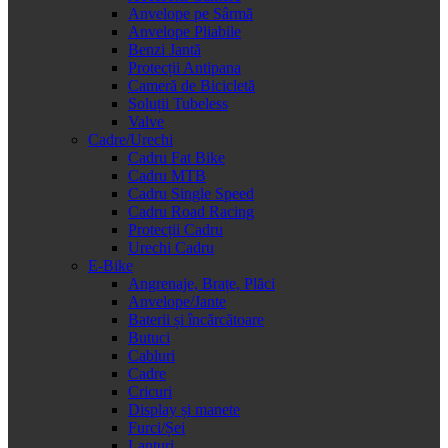
Anvelope pe Sârmă
Anvelope Pliabile
Benzi Jantă
Protecții Antipana
Cameră de Bicicletă
Soluții Tubeless
Valve
Cadre/Urechi
Cadru Fat Bike
Cadru MTB
Cadru Single Speed
Cadru Road Racing
Protecții Cadru
Urechi Cadru
E-Bike
Angrenaje, Brațe, Plăci
Anvelope/Jante
Baterii și încărcătoare
Butuci
Cabluri
Cadre
Cricuri
Display și manete
Furci/Șei
Lanțuri