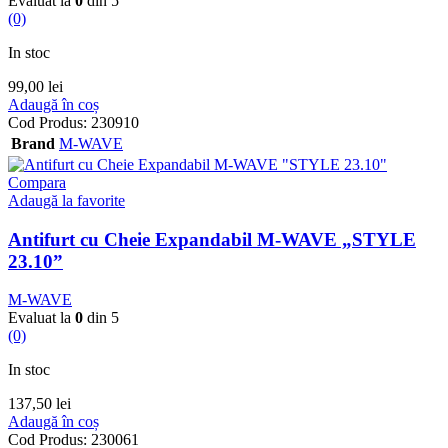
Evaluat la
0
din 5
(0)
In stoc
99,00
lei
Adaugă în coș
Cod Produs:
230910
Brand
M-WAVE
Compara
Adaugă la favorite
Antifurt cu Cheie Expandabil M-WAVE „STYLE
23.10”
M-WAVE
Evaluat la
0
din 5
(0)
In stoc
137,50
lei
Adaugă în coș
Cod Produs:
230061