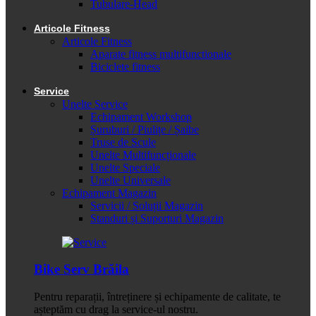
Tubulare-Head
Articole Fitness
Articole Fitness
Aparate fitness multifunctionale
Biciclete fitness
Service
Unelte Service
Echipament Workshop
Șuruburi / Piulițe / Șaibe
Truse de Scule
Unelte Multifuncționale
Unelte Speciale
Unelte Universale
Echipament Magazin
Servicii / Soluții Magazin
Standuri și Suporturi Magazin
Bike Serv Brăila
Pentru reparații, întreținere și echipamente de calitate, te
așteptăm cu drag la service-ul nostru.