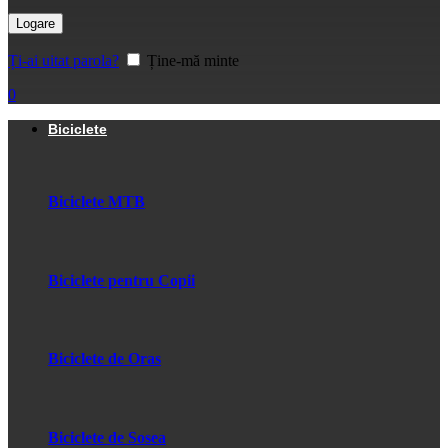
Logare
Ți-ai uitat parola?
Ține-mă minte
0
Biciclete
Biciclete MTB
Biciclete pentru Copii
Biciclete de Oras
Biciclete de Sosea