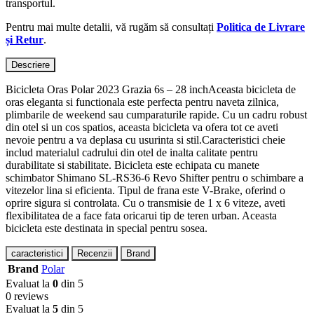
transportul.
Pentru mai multe detalii, vă rugăm să consultați
Politica de Livrare
și Retur
.
Descriere
Bicicleta Oras Polar 2023 Grazia 6s – 28 inchAceasta bicicleta de
oras eleganta si functionala este perfecta pentru naveta zilnica,
plimbarile de weekend sau cumparaturile rapide. Cu un cadru robust
din otel si un cos spatios, aceasta bicicleta va ofera tot ce aveti
nevoie pentru a va deplasa cu usurinta si stil.Caracteristici cheie
includ materialul cadrului din otel de inalta calitate pentru
durabilitate si stabilitate. Bicicleta este echipata cu manete
schimbator Shimano SL-RS36-6 Revo Shifter pentru o schimbare a
vitezelor lina si eficienta. Tipul de frana este V-Brake, oferind o
oprire sigura si controlata. Cu o transmisie de 1 x 6 viteze, aveti
flexibilitatea de a face fata oricarui tip de teren urban. Aceasta
bicicleta este destinata in special pentru sosea.
caracteristici
Recenzii
Brand
Brand
Polar
Evaluat la
0
din 5
0 reviews
Evaluat la
5
din 5