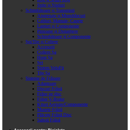
Spițe și Nipluri
Schimbătoare și Transmisii
Angrenaje și Monoblocuri
Cabluri, Mantale, Capete
Lanțuri și Componente
Pinioane și Distanțiere
Schimbătoare și Componente
Șei/Tije și Coliere
Accesorii
Coliere Șa
Huse Șa
Șei
Sistem VeloFit
Tije Șa
Sisteme de Frânare
Adaptoare
Discuri Frână
Frâne pe disc
Frâne V-Brake
Kituri Aerisire/Componente
Manete Frână
Plăcuțe Frână Disc
Saboti Frână
Accesorii pentru Bicicleta