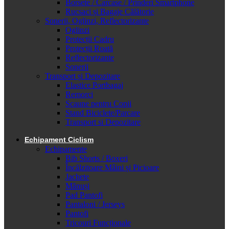
Borsete / Carcase / Prinderi Smartphone
Rucsaci și Bagaje Călătorie
Sonerii, Oglinzi, Reflectorizante
Oglinzi
Protecții Cadru
Protecții Roată
Reflectorizante
Sonerii
Transport și Depozitare
Elastice Portbagaj
Remorci
Scaune pentru Copii
Stand Biciclete/Parcare
Transport si Depozitare
Echipament Ciclism
Echipamente
Bib Shorts / Boxeri
Încălzitoare Mâini și Picioare
Jachete
Mănuși
Pad Pantofi
Pantaloni / Jerseys
Pantofi
Tricouri Funcționale