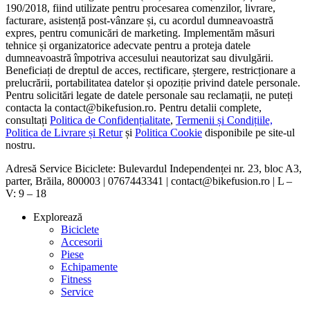
190/2018, fiind utilizate pentru procesarea comenzilor, livrare,
facturare, asistență post-vânzare și, cu acordul dumneavoastră
expres, pentru comunicări de marketing. Implementăm măsuri
tehnice și organizatorice adecvate pentru a proteja datele
dumneavoastră împotriva accesului neautorizat sau divulgării.
Beneficiați de dreptul de acces, rectificare, ștergere, restricționare a
prelucrării, portabilitatea datelor și opoziție privind datele personale.
Pentru solicitări legate de datele personale sau reclamații, ne puteți
contacta la contact@bikefusion.ro. Pentru detalii complete,
consultați
Politica de Confidențialitate
,
Termenii și Condițiile,
Politica de Livrare și Retur
și
Politica Cookie
disponibile pe site-ul
nostru.
Adresă Service Biciclete: Bulevardul Independenței nr. 23, bloc A3,
parter, Brăila, 800003 | 0767443341 | contact@bikefusion.ro | L –
V: 9 – 18
Explorează
Biciclete
Accesorii
Piese
Echipamente
Fitness
Service