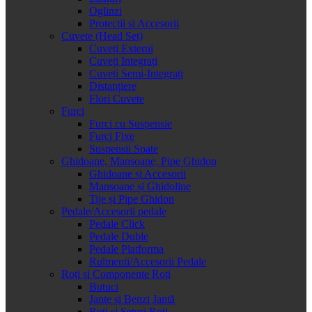
Oglinzi
Protectii si Accesorii
Cuvete (Head Set)
Cuveți Externi
Cuveți Integrați
Cuveți Semi-Integrați
Distanțiere
Flori Cuvete
Furci
Furci cu Suspensie
Furci Fixe
Suspensii Spate
Ghidoane, Mansoane, Pipe Ghidon
Ghidoane și Accesorii
Mansoane și Ghidoline
Tije și Pipe Ghidon
Pedale/Accesorii pedale
Pedale Click
Pedale Duble
Pedale Platforma
Rulmenti/Accesorii Pedale
Roți și Componente Roți
Butuci
Jante și Benzi Jantă
Roți și Seturi Roți