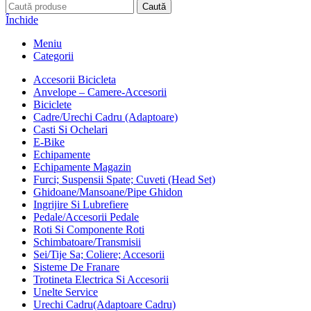
Caută
Închide
Meniu
Categorii
Accesorii Bicicleta
Anvelope – Camere-Accesorii
Biciclete
Cadre/Urechi Cadru (Adaptoare)
Casti Si Ochelari
E-Bike
Echipamente
Echipamente Magazin
Furci; Suspensii Spate; Cuveti (Head Set)
Ghidoane/Mansoane/Pipe Ghidon
Ingrijire Si Lubrefiere
Pedale/Accesorii Pedale
Roti Si Componente Roti
Schimbatoare/Transmisii
Sei/Tije Sa; Coliere; Accesorii
Sisteme De Franare
Trotineta Electrica Si Accesorii
Unelte Service
Urechi Cadru(Adaptoare Cadru)