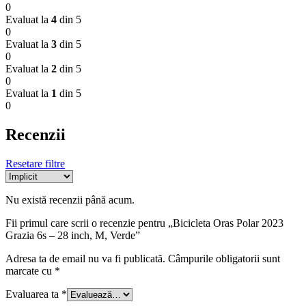
0
Evaluat la
4
din 5
0
Evaluat la
3
din 5
0
Evaluat la
2
din 5
0
Evaluat la
1
din 5
0
Recenzii
Resetare filtre
Nu există recenzii până acum.
Fii primul care scrii o recenzie pentru „Bicicleta Oras Polar 2023
Grazia 6s – 28 inch, M, Verde”
Adresa ta de email nu va fi publicată.
Câmpurile obligatorii sunt
marcate cu
*
Evaluarea ta
*