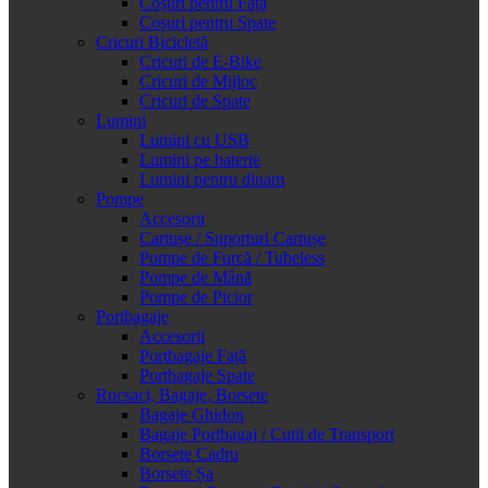
Coșuri pentru Față
Coșuri pentru Spate
Cricuri Bicicletă
Cricuri de E-Bike
Cricuri de Mijloc
Cricuri de Spate
Lumini
Lumini cu USB
Lumini pe baterie
Lumini pentru dinam
Pompe
Accesorii
Cartușe / Suporturi Cartușe
Pompe de Furcă / Tubeless
Pompe de Mână
Pompe de Picior
Portbagaje
Accesorii
Portbagaje Față
Portbagaje Spate
Rucsaci, Bagaje, Borsete
Bagaje Ghidon
Bagaje Portbagaj / Cutii de Transport
Borsete Cadru
Borsete Șa