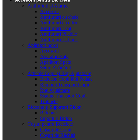
Antifurturi și Alarme
Accesorii
Antifurturi cu cheie
Antifurturi cu cifru
Antifurturi Lanț
Antifurturi Pliabile
Antifurturi U-Lock
Apărători noroi
Accesorii
Apărători Față
Apărători Spate
Seturi Apărători
Articole Copii și Roți Ajutătoare
Biciclete Copii fără Pedale
Remorci Transport Copii
Roți Ajutătoare
Scaune Transport Copii
Trotinete
Bidoane și Suporturi Bidon
Bidoane
Suporturi Bidon
Coșuri pentru Biciclete
Cosuri de Copii
Coșuri de Răchită