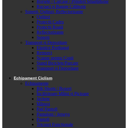
Borsete / Carcase / Prinderi Smartphone
Rucsaci și Bagaje Călătorie
Sonerii, Oglinzi, Reflectorizante
Oglinzi
Protecții Cadru
Protecții Roată
Reflectorizante
Sonerii
Transport și Depozitare
Elastice Portbagaj
Remorci
Scaune pentru Copii
Stand Biciclete/Parcare
Transport si Depozitare
Echipament Ciclism
Echipamente
Bib Shorts / Boxeri
Încălzitoare Mâini și Picioare
Jachete
Mănuși
Pad Pantofi
Pantaloni / Jerseys
Pantofi
Tricouri Funcționale