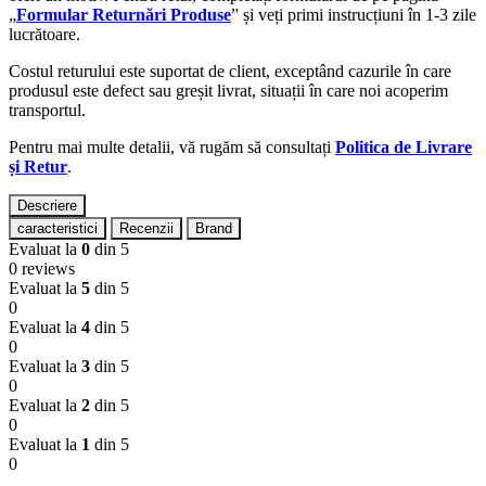
„
Formular Returnări Produse
” și veți primi instrucțiuni în 1-3 zile
lucrătoare.
Costul returului este suportat de client, exceptând cazurile în care
produsul este defect sau greșit livrat, situații în care noi acoperim
transportul.
Pentru mai multe detalii, vă rugăm să consultați
Politica de Livrare
și Retur
.
Descriere
caracteristici
Recenzii
Brand
Evaluat la
0
din 5
0 reviews
Evaluat la
5
din 5
0
Evaluat la
4
din 5
0
Evaluat la
3
din 5
0
Evaluat la
2
din 5
0
Evaluat la
1
din 5
0