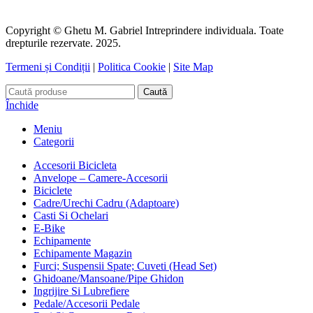
Copyright © Ghetu M. Gabriel Intreprindere individuala. Toate
drepturile rezervate. 2025.
Termeni și Condiții
|
Politica Cookie
|
Site Map
Caută
Închide
Meniu
Categorii
Accesorii Bicicleta
Anvelope – Camere-Accesorii
Biciclete
Cadre/Urechi Cadru (Adaptoare)
Casti Si Ochelari
E-Bike
Echipamente
Echipamente Magazin
Furci; Suspensii Spate; Cuveti (Head Set)
Ghidoane/Mansoane/Pipe Ghidon
Ingrijire Si Lubrefiere
Pedale/Accesorii Pedale