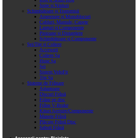
Spițe și Nipluri
Schimbătoare și Transmisii
Angrenaje și Monoblocuri
Cabluri, Mantale, Capete
Lanțuri și Componente
Pinioane și Distanțiere
Schimbătoare și Componente
Șei/Tije și Coliere
Accesorii
Coliere Șa
Huse Șa
Șei
Sistem VeloFit
Tije Șa
Sisteme de Frânare
Adaptoare
Discuri Frână
Frâne pe disc
Frâne V-Brake
Kituri Aerisire/Componente
Manete Frână
Plăcuțe Frână Disc
Saboti Frână
Accesorii pentru Bicicleta