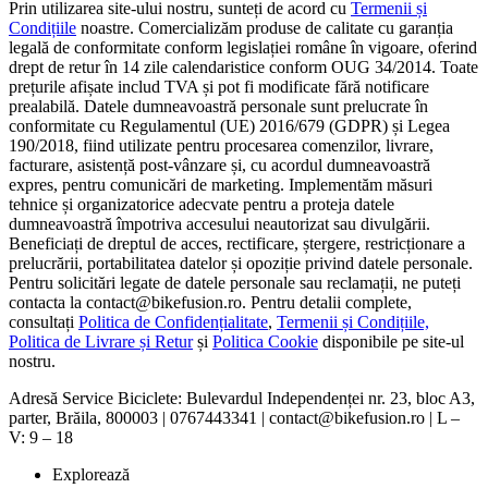
Prin utilizarea site-ului nostru, sunteți de acord cu
Termenii și
Condițiile
noastre. Comercializăm produse de calitate cu garanția
legală de conformitate conform legislației române în vigoare, oferind
drept de retur în 14 zile calendaristice conform OUG 34/2014. Toate
prețurile afișate includ TVA și pot fi modificate fără notificare
prealabilă. Datele dumneavoastră personale sunt prelucrate în
conformitate cu Regulamentul (UE) 2016/679 (GDPR) și Legea
190/2018, fiind utilizate pentru procesarea comenzilor, livrare,
facturare, asistență post-vânzare și, cu acordul dumneavoastră
expres, pentru comunicări de marketing. Implementăm măsuri
tehnice și organizatorice adecvate pentru a proteja datele
dumneavoastră împotriva accesului neautorizat sau divulgării.
Beneficiați de dreptul de acces, rectificare, ștergere, restricționare a
prelucrării, portabilitatea datelor și opoziție privind datele personale.
Pentru solicitări legate de datele personale sau reclamații, ne puteți
contacta la contact@bikefusion.ro. Pentru detalii complete,
consultați
Politica de Confidențialitate
,
Termenii și Condițiile,
Politica de Livrare și Retur
și
Politica Cookie
disponibile pe site-ul
nostru.
Adresă Service Biciclete: Bulevardul Independenței nr. 23, bloc A3,
parter, Brăila, 800003 | 0767443341 | contact@bikefusion.ro | L –
V: 9 – 18
Explorează