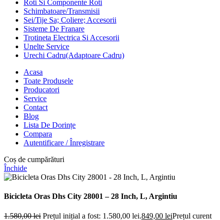
Roti Si Componente Roti
Schimbatoare/Transmisii
Sei/Tije Sa; Coliere; Accesorii
Sisteme De Franare
Trotineta Electrica Si Accesorii
Unelte Service
Urechi Cadru(Adaptoare Cadru)
Acasa
Toate Produsele
Producatori
Service
Contact
Blog
Lista De Dorințe
Compara
Autentificare / Înregistrare
Coș de cumpărături
Închide
Bicicleta Oras Dhs City 28001 – 28 Inch, L, Argintiu
1.580,00
lei
Prețul inițial a fost: 1.580,00 lei.
849,00
lei
Prețul curent