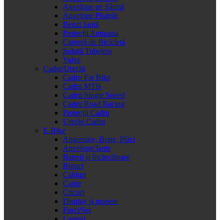
Anvelope pe Sârmă
Anvelope Pliabile
Benzi Jantă
Protecții Antipana
Cameră de Bicicletă
Soluții Tubeless
Valve
Cadre/Urechi
Cadru Fat Bike
Cadru MTB
Cadru Single Speed
Cadru Road Racing
Protecții Cadru
Urechi Cadru
E-Bike
Angrenaje, Brațe, Plăci
Anvelope/Jante
Baterii și încărcătoare
Butuci
Cabluri
Cadre
Cricuri
Display și manete
Furci/Șei
Lanțuri