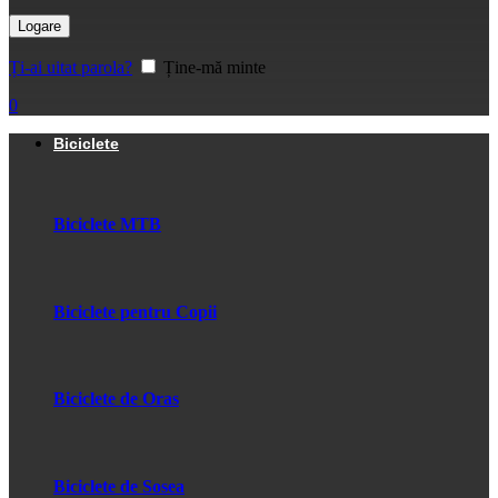
Logare
Ți-ai uitat parola?
Ține-mă minte
0
Biciclete
Biciclete MTB
Biciclete pentru Copii
Biciclete de Oras
Biciclete de Sosea