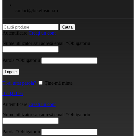
contact@bikefusion.ro
Caută
Autentificare
Creați un cont
Nume utilizator sau adresă email
*
Obligatoriu
Parola
*
Obligatoriu
Logare
Ți-ai uitat parola?
Ține-mă minte
0
/
0,00
lei
Autentificare
Creați un cont
Nume utilizator sau adresă email
*
Obligatoriu
Parola
*
Obligatoriu