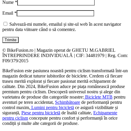
Nume
*
Email
*
Salvează-mi numele, emailul și site-ul web în acest navigator
pentru data viitoare când o să comentez.
© BikeFusion.ro | Magazin operat de GHETU M.GABRIEL
ÎNTREPRINDERE INDIVIDUALĂ | CIF: 34481979 | Reg. Com:
F09/379/2015
BikeFusion este pasiunea noastră pentru ciclism transformată într-un
magazin dedicat tuturor iubitorilor de biciclete. Credem că fiecare
traseu merită explorat și fiecare pasionat merită echipament de
calitate. Din 2024, BikeFusion aduce pe piața românească produse
premium pentru ciclism. Descoperă universul nostru și alege din
varietatea de produse din categoriile noastre:
Biciclete MTB
pentru
aventuri pe teren accidentat,
Schimbătoare
de performanță pentru
control maxim,
Lumini pentru bicicletă
ce asigură vizibilitate și
siguranță,
Piese pentru bicicletă
de înaltă calitate,
Echipamente
pentru ciclism
concepute pentru confort și performanță în orice
condiții și multe alte categorii de produse.