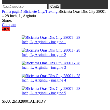
Caută
Prima pagină
Biciclete
City/Treking
Bicicleta Oras Dhs City 28001
– 28 Inch, L, Argintiu
Share:
Compara
-46%
SKU:
2MB28001ALH0DV