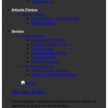
Tubulare-Head
Articole Fitness
Articole Fitness
Aparate fitness multifunctionale
Biciclete fitness
Service
Unelte Service
Echipament Workshop
Șuruburi / Piulițe / Șaibe
Truse de Scule
Unelte Multifuncționale
Unelte Speciale
Unelte Universale
Echipament Magazin
Servicii / Soluții Magazin
Standuri și Suporturi Magazin
Bike Serv Brăila
Pentru reparații, întreținere și echipamente de calitate, te
așteptăm cu drag la service-ul nostru.