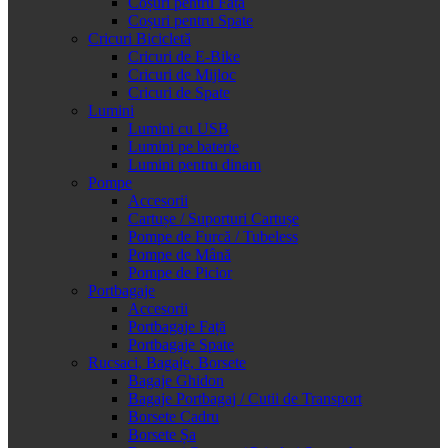
Coșuri pentru Față
Coșuri pentru Spate
Cricuri Bicicletă
Cricuri de E-Bike
Cricuri de Mijloc
Cricuri de Spate
Lumini
Lumini cu USB
Lumini pe baterie
Lumini pentru dinam
Pompe
Accesorii
Cartușe / Suporturi Cartușe
Pompe de Furcă / Tubeless
Pompe de Mână
Pompe de Picior
Portbagaje
Accesorii
Portbagaje Față
Portbagaje Spate
Rucsaci, Bagaje, Borsete
Bagaje Ghidon
Bagaje Portbagaj / Cutii de Transport
Borsete Cadru
Borsete Șa