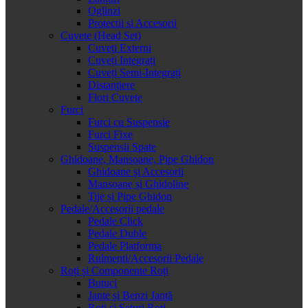
Oglinzi
Protectii si Accesorii
Cuvete (Head Set)
Cuveți Externi
Cuveți Integrați
Cuveți Semi-Integrați
Distanțiere
Flori Cuvete
Furci
Furci cu Suspensie
Furci Fixe
Suspensii Spate
Ghidoane, Mansoane, Pipe Ghidon
Ghidoane și Accesorii
Mansoane și Ghidoline
Tije și Pipe Ghidon
Pedale/Accesorii pedale
Pedale Click
Pedale Duble
Pedale Platforma
Rulmenti/Accesorii Pedale
Roți și Componente Roți
Butuci
Jante și Benzi Jantă
Roți și Seturi Roți