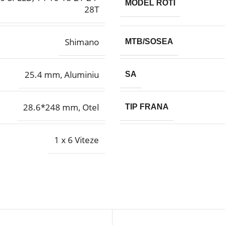
MODEL ROTI
28T
Shimano
MTB/SOSEA
25.4 mm, Aluminiu
SA
28.6*248 mm, Otel
TIP FRANA
1 x 6 Viteze