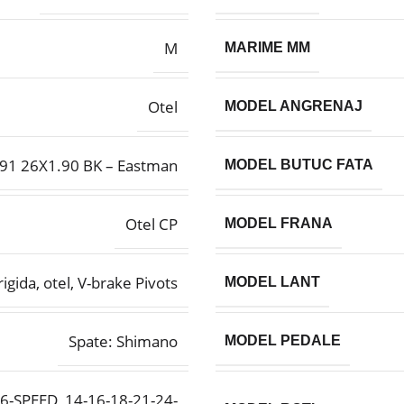
M
MARIME MM
Otel
MODEL ANGRENAJ
91 26X1.90 BK – Eastman
MODEL BUTUC FATA
Otel CP
MODEL FRANA
 rigida, otel, V-brake Pivots
MODEL LANT
Spate: Shimano
MODEL PEDALE
6-SPEED, 14-16-18-21-24-