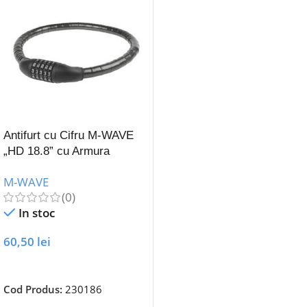
Antifurt cu Cifru M-WAVE
„HD 18.8” cu Armura
Articulara
M-WAVE
(0)
In stoc
60,50
lei
Adaugă În Coș
Cod Produs:
230186