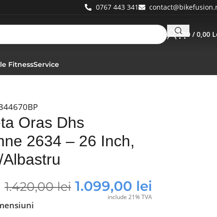
0767 443 341
contact@bikefusion.
0
/
0,00
L
le Fitness
Service
344670BP
eta Oras Dhs
nne 2634 – 26 Inch,
/Albastru
1.099,00
lei
1.420,00
lei
include 21% TVA
mensiuni