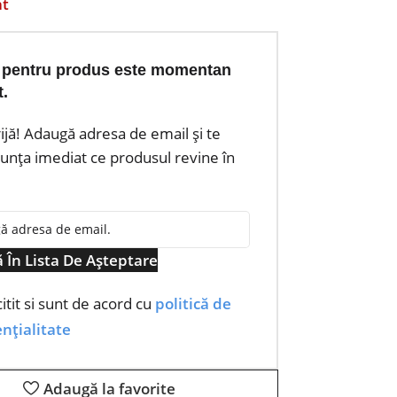
at
 pentru produs este momentan
t.
rijă! Adaugă adresa de email și te
nța imediat ce produsul revine în
 În Lista De Așteptare
itit si sunt de acord cu
politică de
nțialitate
Adaugă la favorite