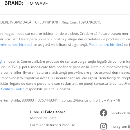
M-WAVE
BRAND
DERE INDIVIDUALĂ | CIF: 34481979 | Reg. Com: F09/379/2015
 magazin dedicat tuturor iubitorilor de biciclete. Credem că fiecare traseu merit
 ciclism. Descoperă universul nostru și alege din varietatea de produse din cat
ini pentru bicicletă
ce asigură vizibilitate și siguranță,
Piese pentru bicicletă
de î
iile
noastre. Comercializăm produse de calitate cu garanția legală de conformitat
 includ TVA și pot fi modificate fără notificare prealabilă. Datele dumneavoastr
ea comenzilor, livrare, facturare, asistență post-vânzare și, cu acordul dumne
neavoastră împotriva accesului neautorizat sau divulgării. Beneficiați de dreptul 
olicitări legate de datele personale sau reclamații, ne puteți contacta la contact@b
i
Politica Cookie
disponibile pe site-ul nostru.
parter, Brăila, 800003 | 0767443341 | contact@bikefusion.ro | L – V: 9 – 18
Linkuri Folositoare
Facebook Bi
Metode de Plată
Formular Returnări Produse
Instagram B