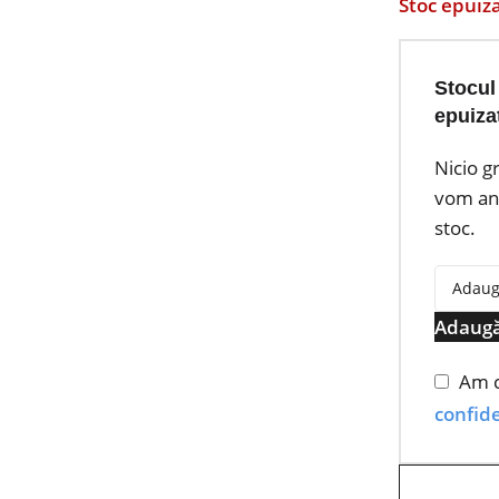
Stoc epuiz
Stocul
epuiza
Nicio g
vom anu
stoc.
Adaugă
Am c
confide