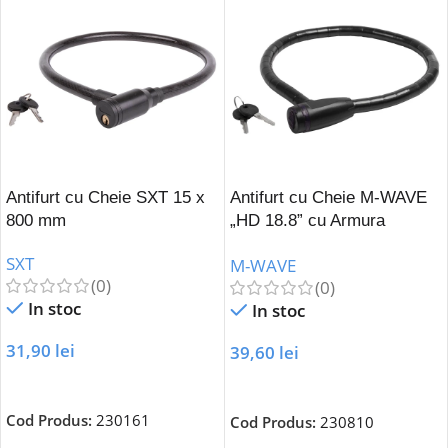
Antifurt cu Cheie SXT 15 x
Antifurt cu Cheie M-WAVE
800 mm
„HD 18.8” cu Armura
Articulara
SXT
M-WAVE
(0)
(0)
In stoc
In stoc
31,90
lei
39,60
lei
Adaugă În Coș
Adaugă În Coș
Cod Produs:
230161
Cod Produs:
230810