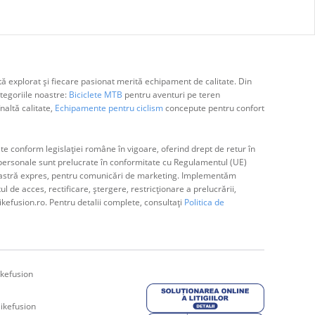
ă explorat și fiecare pasionat merită echipament de calitate. Din
egoriile noastre:
Biciclete MTB
pentru aventuri pe teren
naltă calitate,
Echipamente pentru ciclism
concepute pentru confort
e conform legislației române în vigoare, oferind drept de retur în
ă personale sunt prelucrate în conformitate cu Regulamentul (UE)
avoastră expres, pentru comunicări de marketing. Implementăm
de acces, rectificare, ștergere, restricționare a prelucrării,
ikefusion.ro. Pentru detalii complete, consultați
Politica de
kefusion
ikefusion