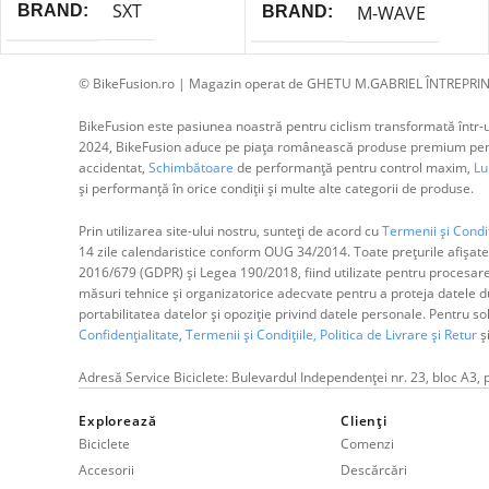
SXT
BRAND
M-WAVE
BRAND
© BikeFusion.ro | Magazin operat de GHETU M.GABRIEL ÎNTREPRIN
BikeFusion este pasiunea noastră pentru ciclism transformată într-un
2024, BikeFusion aduce pe piața românească produse premium pentru
accidentat,
Schimbătoare
de performanță pentru control maxim,
Lum
și performanță în orice condiții și multe alte categorii de produse.
Prin utilizarea site-ului nostru, sunteți de acord cu
Termenii și Condiț
14 zile calendaristice conform OUG 34/2014. Toate prețurile afișate
2016/679 (GDPR) și Legea 190/2018, fiind utilizate pentru procesar
măsuri tehnice și organizatorice adecvate pentru a proteja datele dum
portabilitatea datelor și opoziție privind datele personale. Pentru s
Confidențialitate
,
Termenii și Condițiile,
Politica de Livrare și Retur
ș
Adresă Service Biciclete: Bulevardul Independenței nr. 23, bloc A3, 
Explorează
Clienți
Biciclete
Comenzi
Accesorii
Descărcări