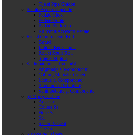
Tije și Pipe Ghidon
Pedale/Accesorii pedale
Pedale Click
Pedale Duble
Pedale Platforma
Rulmenti/Accesorii Pedale
Roți și Componente Roți
Butuci
Jante și Benzi Jantă
Roți și Seturi Roți
Spițe și Nipluri
Schimbătoare și Transmisii
Angrenaje și Monoblocuri
Cabluri, Mantale, Capete
Lanțuri și Componente
Pinioane și Distanțiere
Schimbătoare și Componente
Șei/Tije și Coliere
Accesorii
Coliere Șa
Huse Șa
Șei
Sistem VeloFit
Tije Șa
Sisteme de Frânare