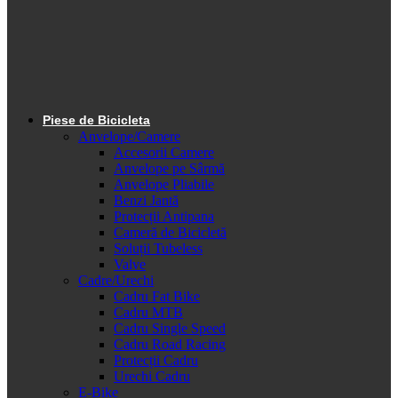
Piese de Bicicleta
Anvelope/Camere
Accesorii Camere
Anvelope pe Sârmă
Anvelope Pliabile
Benzi Jantă
Protecții Antipana
Cameră de Bicicletă
Soluții Tubeless
Valve
Cadre/Urechi
Cadru Fat Bike
Cadru MTB
Cadru Single Speed
Cadru Road Racing
Protecții Cadru
Urechi Cadru
E-Bike