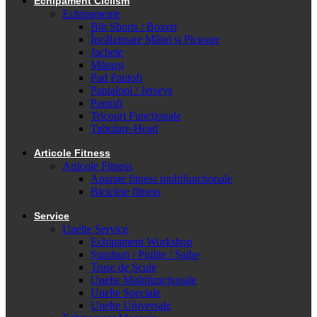
Echipament Ciclism
Echipamente
Bib Shorts / Boxeri
Încălzitoare Mâini și Picioare
Jachete
Mănuși
Pad Pantofi
Pantaloni / Jerseys
Pantofi
Tricouri Funcționale
Tubulare-Head
Articole Fitness
Articole Fitness
Aparate fitness multifunctionale
Biciclete fitness
Service
Unelte Service
Echipament Workshop
Șuruburi / Piulițe / Șaibe
Truse de Scule
Unelte Multifuncționale
Unelte Speciale
Unelte Universale