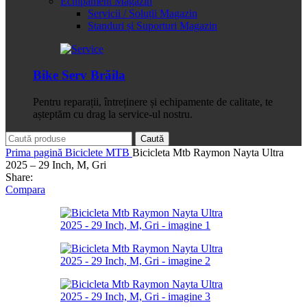
Echipament Magazin
Servicii / Soluții Magazin
Standuri și Suporturi Magazin
Bike Serv Brăila
Pentru reparații, întreținere și echipamente de calitate, te
așteptăm cu drag la service-ul nostru.
Caută
Prima pagină
Biciclete
MTB
Bicicleta Mtb Raymon Nayta Ultra
2025 – 29 Inch, M, Gri
Share:
Compara