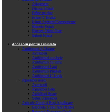
Adaptoare
Discuri Frână
Frâne pe disc
Frâne V-Brake
Kituri Aerisire/Componente
Manete Frână
Plăcuțe Frână Disc
Saboti Frână
Accesorii pentru Bicicleta
Antifurturi și Alarme
Accesorii
Antifurturi cu cheie
Antifurturi cu cifru
Antifurturi Lanț
Antifurturi Pliabile
Antifurturi U-Lock
Apărători noroi
Accesorii
Apărători Față
Apărători Spate
Seturi Apărători
Articole Copii și Roți Ajutătoare
Biciclete Copii fără Pedale
Remorci Transport Copii