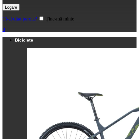
Logare
Ți-ai uitat parola?
Ține-mă minte
0
Biciclete