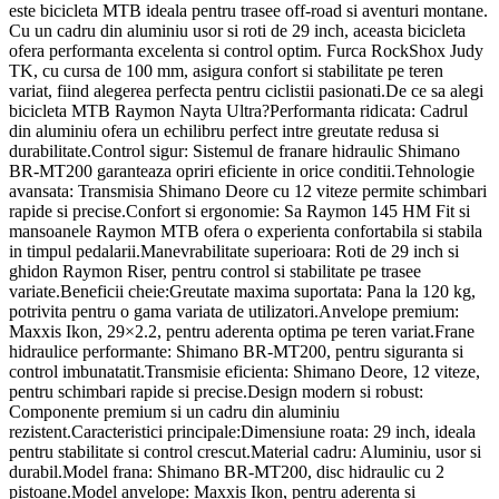
este bicicleta MTB ideala pentru trasee off-road si aventuri montane.
Cu un cadru din aluminiu usor si roti de 29 inch, aceasta bicicleta
ofera performanta excelenta si control optim. Furca RockShox Judy
TK, cu cursa de 100 mm, asigura confort si stabilitate pe teren
variat, fiind alegerea perfecta pentru ciclistii pasionati.De ce sa alegi
bicicleta MTB Raymon Nayta Ultra?Performanta ridicata: Cadrul
din aluminiu ofera un echilibru perfect intre greutate redusa si
durabilitate.Control sigur: Sistemul de franare hidraulic Shimano
BR-MT200 garanteaza opriri eficiente in orice conditii.Tehnologie
avansata: Transmisia Shimano Deore cu 12 viteze permite schimbari
rapide si precise.Confort si ergonomie: Sa Raymon 145 HM Fit si
mansoanele Raymon MTB ofera o experienta confortabila si stabila
in timpul pedalarii.Manevrabilitate superioara: Roti de 29 inch si
ghidon Raymon Riser, pentru control si stabilitate pe trasee
variate.Beneficii cheie:Greutate maxima suportata: Pana la 120 kg,
potrivita pentru o gama variata de utilizatori.Anvelope premium:
Maxxis Ikon, 29×2.2, pentru aderenta optima pe teren variat.Frane
hidraulice performante: Shimano BR-MT200, pentru siguranta si
control imbunatatit.Transmisie eficienta: Shimano Deore, 12 viteze,
pentru schimbari rapide si precise.Design modern si robust:
Componente premium si un cadru din aluminiu
rezistent.Caracteristici principale:Dimensiune roata: 29 inch, ideala
pentru stabilitate si control crescut.Material cadru: Aluminiu, usor si
durabil.Model frana: Shimano BR-MT200, disc hidraulic cu 2
pistoane.Model anvelope: Maxxis Ikon, pentru aderenta si