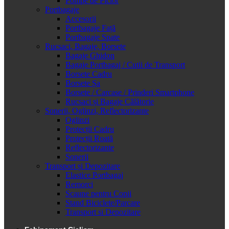
Pompe de Picior
Portbagaje
Accesorii
Portbagaje Față
Portbagaje Spate
Rucsaci, Bagaje, Borsete
Bagaje Ghidon
Bagaje Portbagaj / Cutii de Transport
Borsete Cadru
Borsete Șa
Borsete / Carcase / Prinderi Smartphone
Rucsaci și Bagaje Călătorie
Sonerii, Oglinzi, Reflectorizante
Oglinzi
Protecții Cadru
Protecții Roată
Reflectorizante
Sonerii
Transport și Depozitare
Elastice Portbagaj
Remorci
Scaune pentru Copii
Stand Biciclete/Parcare
Transport si Depozitare