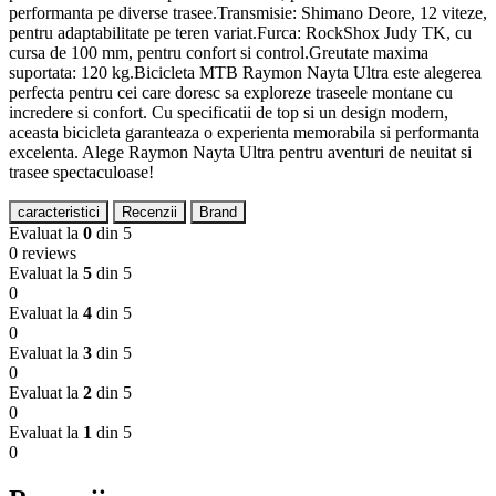
performanta pe diverse trasee.Transmisie: Shimano Deore, 12 viteze,
pentru adaptabilitate pe teren variat.Furca: RockShox Judy TK, cu
cursa de 100 mm, pentru confort si control.Greutate maxima
suportata: 120 kg.Bicicleta MTB Raymon Nayta Ultra este alegerea
perfecta pentru cei care doresc sa exploreze traseele montane cu
incredere si confort. Cu specificatii de top si un design modern,
aceasta bicicleta garanteaza o experienta memorabila si performanta
excelenta. Alege Raymon Nayta Ultra pentru aventuri de neuitat si
trasee spectaculoase!
caracteristici
Recenzii
Brand
Evaluat la
0
din 5
0 reviews
Evaluat la
5
din 5
0
Evaluat la
4
din 5
0
Evaluat la
3
din 5
0
Evaluat la
2
din 5
0
Evaluat la
1
din 5
0