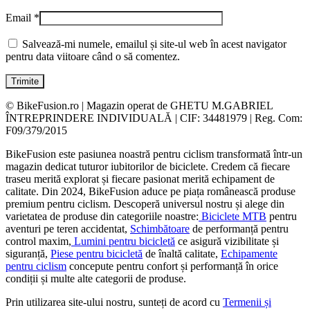
Email
*
Salvează-mi numele, emailul și site-ul web în acest navigator
pentru data viitoare când o să comentez.
© BikeFusion.ro | Magazin operat de GHETU M.GABRIEL
ÎNTREPRINDERE INDIVIDUALĂ | CIF: 34481979 | Reg. Com:
F09/379/2015
BikeFusion este pasiunea noastră pentru ciclism transformată într-un
magazin dedicat tuturor iubitorilor de biciclete. Credem că fiecare
traseu merită explorat și fiecare pasionat merită echipament de
calitate. Din 2024, BikeFusion aduce pe piața românească produse
premium pentru ciclism. Descoperă universul nostru și alege din
varietatea de produse din categoriile noastre:
Biciclete MTB
pentru
aventuri pe teren accidentat,
Schimbătoare
de performanță pentru
control maxim,
Lumini pentru bicicletă
ce asigură vizibilitate și
siguranță,
Piese pentru bicicletă
de înaltă calitate,
Echipamente
pentru ciclism
concepute pentru confort și performanță în orice
condiții și multe alte categorii de produse.
Prin utilizarea site-ului nostru, sunteți de acord cu
Termenii și