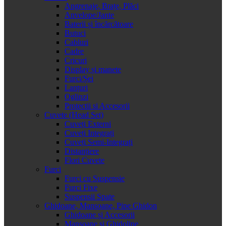
Angrenaje, Brațe, Plăci
Anvelope/Jante
Baterii și încărcătoare
Butuci
Cabluri
Cadre
Cricuri
Display și manete
Furci/Șei
Lanțuri
Oglinzi
Protectii si Accesorii
Cuvete (Head Set)
Cuveți Externi
Cuveți Integrați
Cuveți Semi-Integrați
Distanțiere
Flori Cuvete
Furci
Furci cu Suspensie
Furci Fixe
Suspensii Spate
Ghidoane, Mansoane, Pipe Ghidon
Ghidoane și Accesorii
Mansoane și Ghidoline