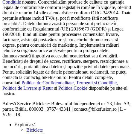
Condițiile
noastre. Comercializăm produse de calitate cu garanția
legală de conformitate conform legislației române în vigoare, oferind
drept de retur în 14 zile calendaristice conform OUG 34/2014. Toate
prețurile afișate includ TVA și pot fi modificate fără notificare
prealabilă. Datele dumneavoastră personale sunt prelucrate în
conformitate cu Regulamentul (UE) 2016/679 (GDPR) și Legea
190/2018, fiind utilizate pentru procesarea comenzilor, livrare,
facturare, asistență post-vânzare și, cu acordul dumneavoastră
expres, pentru comunicări de marketing. Implementăm măsuri
tehnice și organizatorice adecvate pentru a proteja datele
dumneavoastră împotriva accesului neautorizat sau divulgării.
Beneficiați de dreptul de acces, rectificare, ștergere, restricționare a
prelucrării, portabilitatea datelor și opoziție privind datele personale.
Pentru solicitări legate de datele personale sau reclamații, ne puteți
contacta la contact@bikefusion.ro. Pentru detalii complete,
consultați
Politica de Confidențialitate
,
Termenii și Condițiile,
Politica de Livrare și Retur
și
Politica Cookie
disponibile pe site-ul
nostru.
Adresă Service Biciclete: Bulevardul Independenței nr. 23, bloc A3,
parter, Brăila, 800003 | 0767443341 | contact@bikefusion.ro | L –
V: 9 – 18
Explorează
Biciclete