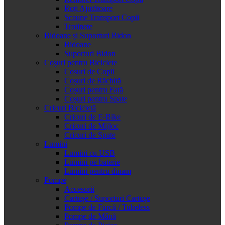
Roți Ajutătoare
Scaune Transport Copii
Trotinete
Bidoane și Suporturi Bidon
Bidoane
Suporturi Bidon
Coșuri pentru Biciclete
Cosuri de Copii
Coșuri de Răchită
Coșuri pentru Față
Coșuri pentru Spate
Cricuri Bicicletă
Cricuri de E-Bike
Cricuri de Mijloc
Cricuri de Spate
Lumini
Lumini cu USB
Lumini pe baterie
Lumini pentru dinam
Pompe
Accesorii
Cartușe / Suporturi Cartușe
Pompe de Furcă / Tubeless
Pompe de Mână