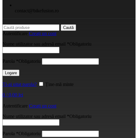
contact@bikefusion.ro
Caută
Autentificare
Creați un cont
Nume utilizator sau adresă email
*
Obligatoriu
Parola
*
Obligatoriu
Logare
Ți-ai uitat parola?
Ține-mă minte
0
/
0,00
lei
Autentificare
Creați un cont
Nume utilizator sau adresă email
*
Obligatoriu
Parola
*
Obligatoriu