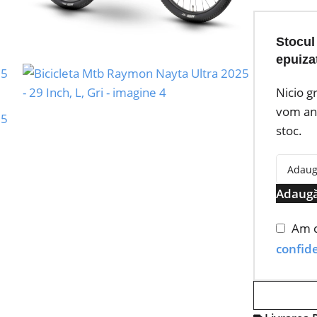
Stocul
epuiza
Nicio g
vom anu
stoc.
Adaugă
Am c
confide