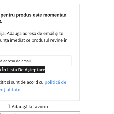
 pentru produs este momentan
t.
rijă! Adaugă adresa de email și te
nța imediat ce produsul revine în
 În Lista De Așteptare
itit si sunt de acord cu
politică de
nțialitate
Adaugă la favorite