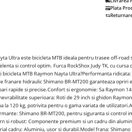
Livrarea 
Plata Pro
Returnar
 Ultra este bicicleta MTB ideala pentru trasee off-road s
elenta si control optim. Furca RockShox Judy TK, cu cursa de
egi bicicleta MTB Raymon Nayta Ultra?Performanta ridicata: 
 de franare hidraulic Shimano BR-MT200 garanteaza opriri ef
ari rapide si precise.Confort si ergonomie: Sa Raymon 
nevrabilitate superioara: Roti de 29 inch si ghidon Raymon 
a la 120 kg, potrivita pentru o gama variata de utilizator
ormante: Shimano BR-MT200, pentru siguranta si control i
rn si robust: Componente premium si un cadru din aluminiu
terial cadru: Aluminiu, usor si durabil.Model frana: Shiman