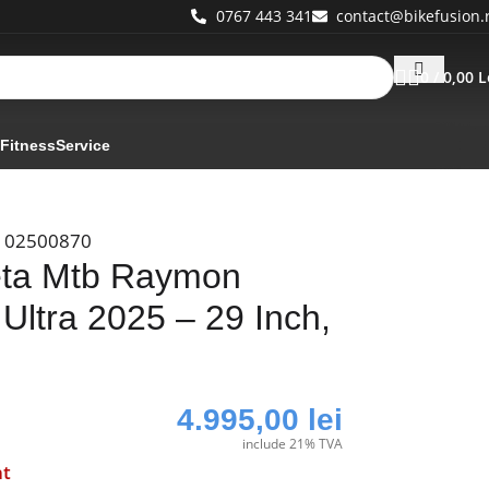
0767 443 341
contact@bikefusion.
0
/
0,00
L
 Fitness
Service
102500870
leta Mtb Raymon
Ultra 2025 – 29 Inch,
4.995,00
lei
include 21% TVA
at