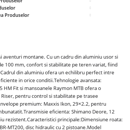
Produselor
duselor
ea Produselor
i aventuri montane. Cu un cadru din aluminiu usor si
 100 mm, confort si stabilitate pe teren variat, fiind
Cadrul din aluminiu ofera un echilibru perfect intre
iciente in orice conditii.Tehnologie avansata:
145 HM Fit si mansoanele Raymon MTB ofera o
Riser, pentru control si stabilitate pe trasee
i.Anvelope premium: Maxxis Ikon, 29×2.2, pentru
mbunatatit.Transmisie eficienta: Shimano Deore, 12
 rezistent.Caracteristici principale:Dimensiune roata:
o BR-MT200, disc hidraulic cu 2 pistoane.Model