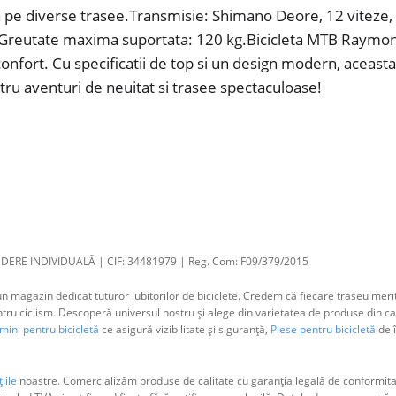
pe diverse trasee.Transmisie: Shimano Deore, 12 viteze, 
l.Greutate maxima suportata: 120 kg.Bicicleta MTB Raymon 
nfort. Cu specificatii de top si un design modern, aceast
u aventuri de neuitat si trasee spectaculoase!
DERE INDIVIDUALĂ | CIF: 34481979 | Reg. Com: F09/379/2015
 magazin dedicat tuturor iubitorilor de biciclete. Credem că fiecare traseu merit
 ciclism. Descoperă universul nostru și alege din varietatea de produse din cat
ini pentru bicicletă
ce asigură vizibilitate și siguranță,
Piese pentru bicicletă
de î
iile
noastre. Comercializăm produse de calitate cu garanția legală de conformitat