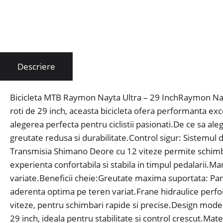
Descriere
Bicicleta MTB Raymon Nayta Ultra – 29 InchRaymon Nayta
roti de 29 inch, aceasta bicicleta ofera performanta exc
alegerea perfecta pentru ciclistii pasionati.De ce sa al
greutate redusa si durabilitate.Control sigur: Sistemul
Transmisia Shimano Deore cu 12 viteze permite schimb
experienta confortabila si stabila in timpul pedalarii.Ma
variate.Beneficii cheie:Greutate maxima suportata: Pan
aderenta optima pe teren variat.Frane hidraulice perf
viteze, pentru schimbari rapide si precise.Design mode
29 inch, ideala pentru stabilitate si control crescut.Ma