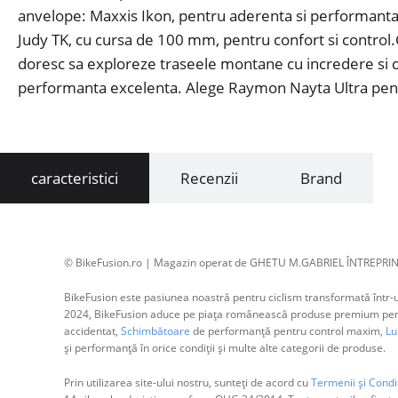
anvelope: Maxxis Ikon, pentru aderenta si performanta 
Judy TK, cu cursa de 100 mm, pentru confort si contro
doresc sa exploreze traseele montane cu incredere si co
performanta excelenta. Alege Raymon Nayta Ultra pentr
caracteristici
Recenzii
Brand
© BikeFusion.ro | Magazin operat de GHETU M.GABRIEL ÎNTREPRIN
BikeFusion este pasiunea noastră pentru ciclism transformată într-un
2024, BikeFusion aduce pe piața românească produse premium pentru
accidentat,
Schimbătoare
de performanță pentru control maxim,
Lum
și performanță în orice condiții și multe alte categorii de produse.
Prin utilizarea site-ului nostru, sunteți de acord cu
Termenii și Condiț