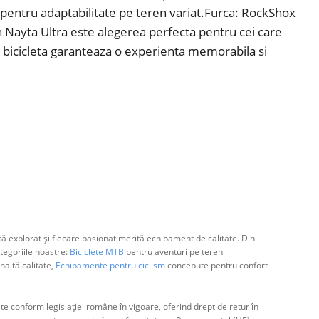
pentru adaptabilitate pe teren variat.Furca: RockShox
Nayta Ultra este alegerea perfecta pentru cei care
a bicicleta garanteaza o experienta memorabila si
ă explorat și fiecare pasionat merită echipament de calitate. Din
egoriile noastre:
Biciclete MTB
pentru aventuri pe teren
naltă calitate,
Echipamente pentru ciclism
concepute pentru confort
e conform legislației române în vigoare, oferind drept de retur în