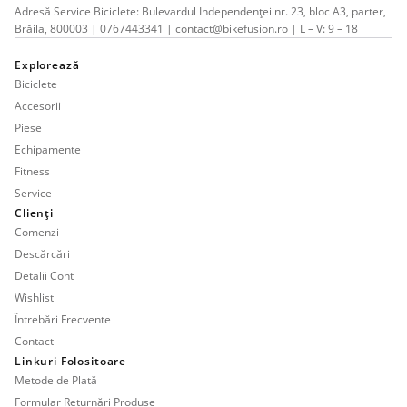
Adresă Service Biciclete: Bulevardul Independenței nr. 23, bloc A3, parter,
Brăila, 800003 | 0767443341 | contact@bikefusion.ro | L – V: 9 – 18
Explorează
Biciclete
Accesorii
Piese
Echipamente
Fitness
Service
Clienți
Comenzi
Descărcări
Detalii Cont
Wishlist
Întrebări Frecvente
Contact
Linkuri Folositoare
Metode de Plată
Formular Returnări Produse