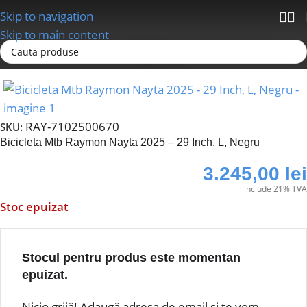
Skip to navigation
Skip to main content
Prima pagină
Biciclete
MTB
RAY-7102500670
SKU:
Bicicleta Mtb Raymon Nayta 2025 – 29 Inch, L, Negru
3.245,00
lei
include 21% TVA
Stoc epuizat
Stocul pentru produs este momentan
epuizat.
Nicio grijă! Adaugă adresa de email și te vom