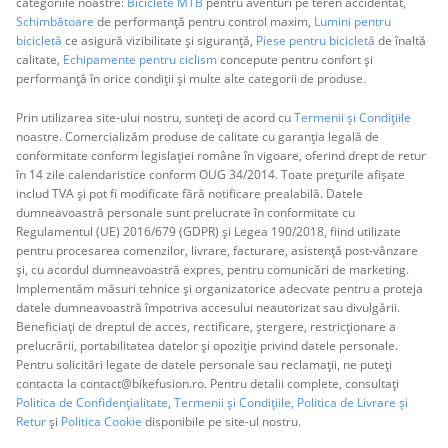
categoriile noastre:
Biciclete MTB
pentru aventuri pe teren accidentat,
Schimbătoare
de performanță pentru control maxim,
Lumini pentru
bicicletă
ce asigură vizibilitate și siguranță,
Piese pentru bicicletă
de înaltă
calitate,
Echipamente pentru ciclism
concepute pentru confort și
performanță în orice condiții și multe alte categorii de produse.
Prin utilizarea site-ului nostru, sunteți de acord cu
Termenii și Condițiile
noastre. Comercializăm produse de calitate cu garanția legală de
conformitate conform legislației române în vigoare, oferind drept de retur
în 14 zile calendaristice conform OUG 34/2014. Toate prețurile afișate
includ TVA și pot fi modificate fără notificare prealabilă. Datele
dumneavoastră personale sunt prelucrate în conformitate cu
Regulamentul (UE) 2016/679 (GDPR) și Legea 190/2018, fiind utilizate
pentru procesarea comenzilor, livrare, facturare, asistență post-vânzare
și, cu acordul dumneavoastră expres, pentru comunicări de marketing.
Implementăm măsuri tehnice și organizatorice adecvate pentru a proteja
datele dumneavoastră împotriva accesului neautorizat sau divulgării.
Beneficiați de dreptul de acces, rectificare, ștergere, restricționare a
prelucrării, portabilitatea datelor și opoziție privind datele personale.
Pentru solicitări legate de datele personale sau reclamații, ne puteți
contacta la contact@bikefusion.ro. Pentru detalii complete, consultați
Politica de Confidențialitate
,
Termenii și Condițiile,
Politica de Livrare și
Retur
și
Politica Cookie
disponibile pe site-ul nostru.