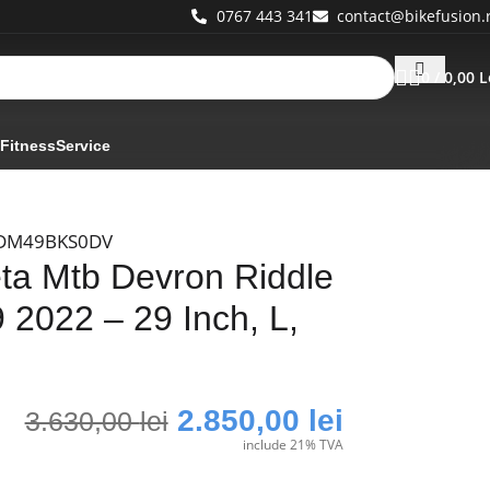
0767 443 341
contact@bikefusion.
0
/
0,00
L
 Fitness
Service
DM49BKS0DV
eta Mtb Devron Riddle
 2022 – 29 Inch, L,
2.850,00
lei
3.630,00
lei
include 21% TVA