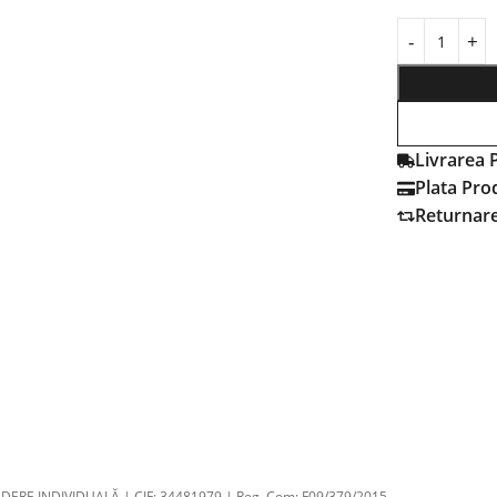
Livrarea 
Plata Pro
Returnar
DERE INDIVIDUALĂ | CIF: 34481979 | Reg. Com: F09/379/2015