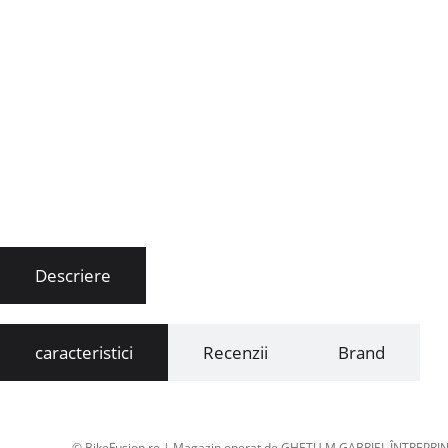
Descriere
caracteristici
Recenzii
Brand
© BikeFusion.ro | Magazin operat de GHETU M.GABRIEL ÎNTREPRIN