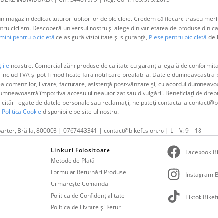
 magazin dedicat tuturor iubitorilor de biciclete. Credem că fiecare traseu merit
 ciclism. Descoperă universul nostru și alege din varietatea de produse din cat
ini pentru bicicletă
ce asigură vizibilitate și siguranță,
Piese pentru bicicletă
de î
iile
noastre. Comercializăm produse de calitate cu garanția legală de conformitat
 includ TVA și pot fi modificate fără notificare prealabilă. Datele dumneavoastr
ea comenzilor, livrare, facturare, asistență post-vânzare și, cu acordul dumne
neavoastră împotriva accesului neautorizat sau divulgării. Beneficiați de dreptul 
olicitări legate de datele personale sau reclamații, ne puteți contacta la contact@b
i
Politica Cookie
disponibile pe site-ul nostru.
parter, Brăila, 800003 | 0767443341 | contact@bikefusion.ro | L – V: 9 – 18
Linkuri Folositoare
Facebook Bi
Metode de Plată
Formular Returnări Produse
Instagram B
Urmărește Comanda
Politica de Confidențialitate
Tiktok Bikef
Politica de Livrare și Retur