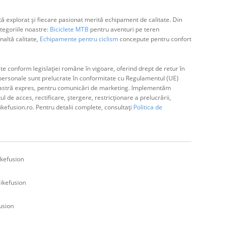
ă explorat și fiecare pasionat merită echipament de calitate. Din
egoriile noastre:
Biciclete MTB
pentru aventuri pe teren
naltă calitate,
Echipamente pentru ciclism
concepute pentru confort
e conform legislației române în vigoare, oferind drept de retur în
ă personale sunt prelucrate în conformitate cu Regulamentul (UE)
avoastră expres, pentru comunicări de marketing. Implementăm
de acces, rectificare, ștergere, restricționare a prelucrării,
ikefusion.ro. Pentru detalii complete, consultați
Politica de
kefusion
ikefusion
usion