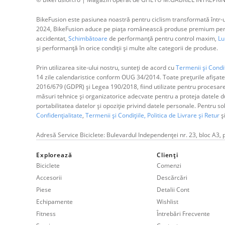
BikeFusion este pasiunea noastră pentru ciclism transformată într-un
2024, BikeFusion aduce pe piața românească produse premium pentru
accidentat,
Schimbătoare
de performanță pentru control maxim,
Lum
și performanță în orice condiții și multe alte categorii de produse.
Prin utilizarea site-ului nostru, sunteți de acord cu
Termenii și Condiț
14 zile calendaristice conform OUG 34/2014. Toate prețurile afișate
2016/679 (GDPR) și Legea 190/2018, fiind utilizate pentru procesar
măsuri tehnice și organizatorice adecvate pentru a proteja datele dum
portabilitatea datelor și opoziție privind datele personale. Pentru s
Confidențialitate
,
Termenii și Condițiile,
Politica de Livrare și Retur
ș
Adresă Service Biciclete: Bulevardul Independenței nr. 23, bloc A3, 
Explorează
Clienți
Biciclete
Comenzi
Accesorii
Descărcări
Piese
Detalii Cont
Echipamente
Wishlist
Fitness
Întrebări Frecvente