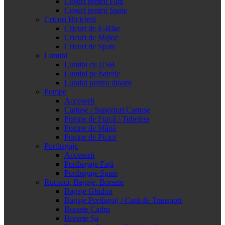
Coșuri pentru Față
Coșuri pentru Spate
Cricuri Bicicletă
Cricuri de E-Bike
Cricuri de Mijloc
Cricuri de Spate
Lumini
Lumini cu USB
Lumini pe baterie
Lumini pentru dinam
Pompe
Accesorii
Cartușe / Suporturi Cartușe
Pompe de Furcă / Tubeless
Pompe de Mână
Pompe de Picior
Portbagaje
Accesorii
Portbagaje Față
Portbagaje Spate
Rucsaci, Bagaje, Borsete
Bagaje Ghidon
Bagaje Portbagaj / Cutii de Transport
Borsete Cadru
Borsete Șa