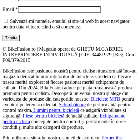
Email
*
Salvează-mi numele, emailul și site-ul web în acest navigator
pentru data viitoare când o să comentez.
© BikeFusion.ro | Magazin operat de GHETU M.GABRIEL
ÎNTREPRINDERE INDIVIDUALĂ | CIF: 34481979 | Reg. Com:
F09/379/2015
BikeFusion este pasiunea noastră pentru ciclism transformată într-un
magazin dedicat tuturor iubitorilor de biciclete. Credem că fiecare
traseu merită explorat și fiecare pasionat merită echipament de
calitate. Din 2024, BikeFusion aduce pe piața românească produse
premium pentru ciclism. Descoperă universul nostru și alege din
varietatea de produse din categoriile noastre:
Biciclete MTB
pentru
aventuri pe teren accidentat,
Schimbătoare
de performanță pentru
control maxim,
Lumini pentru bicicletă
ce asigură vizibilitate și
siguranță,
Piese pentru bicicletă
de înaltă calitate,
Echipamente
pentru ciclism
concepute pentru confort și performanță în orice
condiții și multe alte categorii de produse.
Prin utilizarea site-ului nostru, sunteți de acord cu
Termenii și