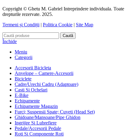
Copyright © Ghetu M. Gabriel Intreprindere individuala. Toate
drepturile rezervate. 2025.
Termeni și Condiții
|
Politica Cookie
|
Site Map
Caută
Închide
Meniu
Categorii
Accesorii Bicicleta
Anvelope – Camere-Accesorii
Biciclete
Cadre/Urechi Cadru (Adaptoare)
Casti Si Ochelari
E-Bike
Echipamente
Echipamente Magazin
Furci; Suspensii Spate; Cuveti (Head Set)
Ghidoane/Mansoane/Pipe Ghidon
Ingrijire Si Lubrefiere
Pedale/Accesorii Pedale
Roti Si Componente Roti