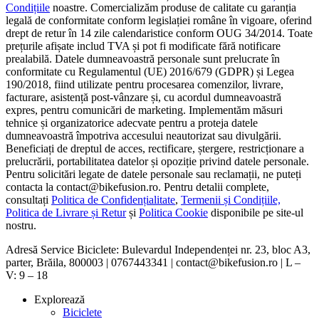
Condițiile
noastre. Comercializăm produse de calitate cu garanția
legală de conformitate conform legislației române în vigoare, oferind
drept de retur în 14 zile calendaristice conform OUG 34/2014. Toate
prețurile afișate includ TVA și pot fi modificate fără notificare
prealabilă. Datele dumneavoastră personale sunt prelucrate în
conformitate cu Regulamentul (UE) 2016/679 (GDPR) și Legea
190/2018, fiind utilizate pentru procesarea comenzilor, livrare,
facturare, asistență post-vânzare și, cu acordul dumneavoastră
expres, pentru comunicări de marketing. Implementăm măsuri
tehnice și organizatorice adecvate pentru a proteja datele
dumneavoastră împotriva accesului neautorizat sau divulgării.
Beneficiați de dreptul de acces, rectificare, ștergere, restricționare a
prelucrării, portabilitatea datelor și opoziție privind datele personale.
Pentru solicitări legate de datele personale sau reclamații, ne puteți
contacta la contact@bikefusion.ro. Pentru detalii complete,
consultați
Politica de Confidențialitate
,
Termenii și Condițiile,
Politica de Livrare și Retur
și
Politica Cookie
disponibile pe site-ul
nostru.
Adresă Service Biciclete: Bulevardul Independenței nr. 23, bloc A3,
parter, Brăila, 800003 | 0767443341 | contact@bikefusion.ro | L –
V: 9 – 18
Explorează
Biciclete