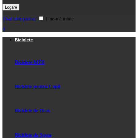
Logare
Ți-ai uitat parola?
Ține-mă minte
0
Biciclete
Biciclete MTB
Biciclete pentru Copii
Biciclete de Oras
Biciclete de Sosea