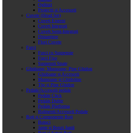
Oglinzi
Protectii si Accesorii
Cuvete (Head Set)
Cuveți Externi
Cuveți Integrați
Cuveți Semi-Integrați
Distanțiere
Flori Cuvete
Furci
Furci cu Suspensie
Furci Fixe
Suspensii Spate
Ghidoane, Mansoane, Pipe Ghidon
Ghidoane și Accesorii
Mansoane și Ghidoline
Tije și Pipe Ghidon
Pedale/Accesorii pedale
Pedale Click
Pedale Duble
Pedale Platforma
Rulmenti/Accesorii Pedale
Roți și Componente Roți
Butuci
Jante și Benzi Jantă
Roți și Seturi Roți