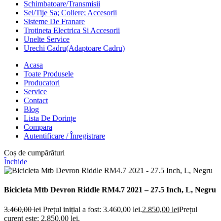
Schimbatoare/Transmisii
Sei/Tije Sa; Coliere; Accesorii
Sisteme De Franare
Trotineta Electrica Si Accesorii
Unelte Service
Urechi Cadru(Adaptoare Cadru)
Acasa
Toate Produsele
Producatori
Service
Contact
Blog
Lista De Dorințe
Compara
Autentificare / Înregistrare
Coș de cumpărături
Închide
Bicicleta Mtb Devron Riddle RM4.7 2021 – 27.5 Inch, L, Negru
3.460,00
lei
Prețul inițial a fost: 3.460,00 lei.
2.850,00
lei
Prețul
curent este: 2.850,00 lei.