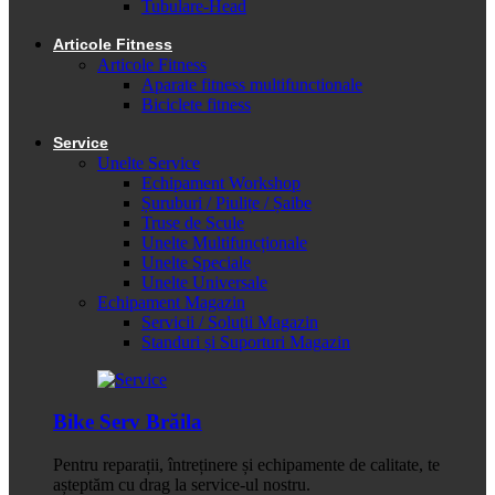
Tubulare-Head
Articole Fitness
Articole Fitness
Aparate fitness multifunctionale
Biciclete fitness
Service
Unelte Service
Echipament Workshop
Șuruburi / Piulițe / Șaibe
Truse de Scule
Unelte Multifuncționale
Unelte Speciale
Unelte Universale
Echipament Magazin
Servicii / Soluții Magazin
Standuri și Suporturi Magazin
Bike Serv Brăila
Pentru reparații, întreținere și echipamente de calitate, te
așteptăm cu drag la service-ul nostru.