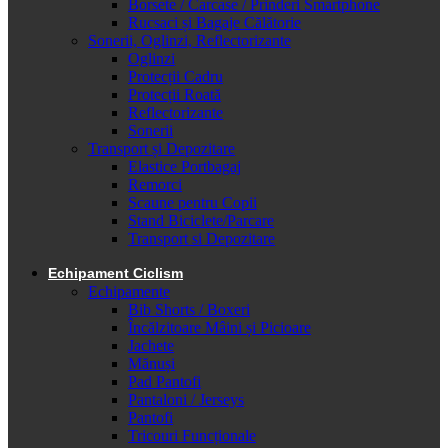
Borsete / Carcase / Prinderi Smartphone
Rucsaci și Bagaje Călătorie
Sonerii, Oglinzi, Reflectorizante
Oglinzi
Protecții Cadru
Protecții Roată
Reflectorizante
Sonerii
Transport și Depozitare
Elastice Portbagaj
Remorci
Scaune pentru Copii
Stand Biciclete/Parcare
Transport si Depozitare
Echipament Ciclism
Echipamente
Bib Shorts / Boxeri
Încălzitoare Mâini și Picioare
Jachete
Mănuși
Pad Pantofi
Pantaloni / Jerseys
Pantofi
Tricouri Funcționale