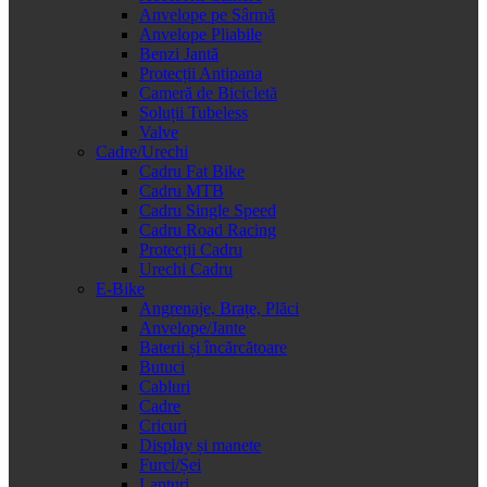
Anvelope pe Sârmă
Anvelope Pliabile
Benzi Jantă
Protecții Antipana
Cameră de Bicicletă
Soluții Tubeless
Valve
Cadre/Urechi
Cadru Fat Bike
Cadru MTB
Cadru Single Speed
Cadru Road Racing
Protecții Cadru
Urechi Cadru
E-Bike
Angrenaje, Brațe, Plăci
Anvelope/Jante
Baterii și încărcătoare
Butuci
Cabluri
Cadre
Cricuri
Display și manete
Furci/Șei
Lanțuri