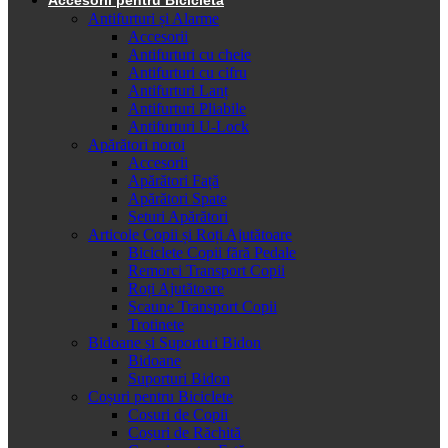
Antifurturi și Alarme
Accesorii
Antifurturi cu cheie
Antifurturi cu cifru
Antifurturi Lanț
Antifurturi Pliabile
Antifurturi U-Lock
Apărători noroi
Accesorii
Apărători Față
Apărători Spate
Seturi Apărători
Articole Copii și Roți Ajutătoare
Biciclete Copii fără Pedale
Remorci Transport Copii
Roți Ajutătoare
Scaune Transport Copii
Trotinete
Bidoane și Suporturi Bidon
Bidoane
Suporturi Bidon
Coșuri pentru Biciclete
Cosuri de Copii
Coșuri de Răchită