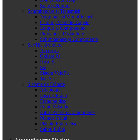
Spițe și Nipluri
Schimbătoare și Transmisii
Angrenaje și Monoblocuri
Cabluri, Mantale, Capete
Lanțuri și Componente
Pinioane și Distanțiere
Schimbătoare și Componente
Șei/Tije și Coliere
Accesorii
Coliere Șa
Huse Șa
Șei
Sistem VeloFit
Tije Șa
Sisteme de Frânare
Adaptoare
Discuri Frână
Frâne pe disc
Frâne V-Brake
Kituri Aerisire/Componente
Manete Frână
Plăcuțe Frână Disc
Saboti Frână
Accesorii pentru Bicicleta