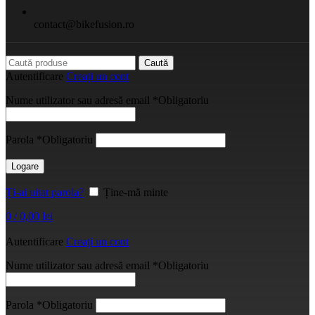
contact@bikefusion.ro
Caută
Autentificare
Creați un cont
Nume utilizator sau adresă email
*
Obligatoriu
Parola
*
Obligatoriu
Logare
Ți-ai uitat parola?
Ține-mă minte
0
/
0,00
lei
Autentificare
Creați un cont
Nume utilizator sau adresă email
*
Obligatoriu
Parola
*
Obligatoriu