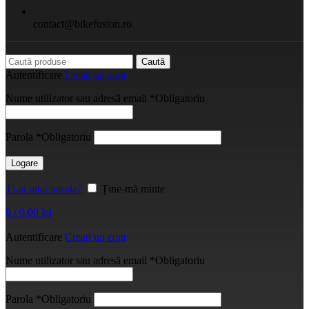
contact@bikefusion.ro
Caută
Autentificare
Creați un cont
Nume utilizator sau adresă email
*
Obligatoriu
Parola
*
Obligatoriu
Logare
Ți-ai uitat parola?
Ține-mă minte
0
/
0,00
lei
Autentificare
Creați un cont
Nume utilizator sau adresă email
*
Obligatoriu
Parola
*
Obligatoriu