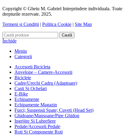
Copyright © Ghetu M. Gabriel Intreprindere individuala. Toate
drepturile rezervate. 2025.
Termeni și Condiții
|
Politica Cookie
|
Site Map
Caută
Închide
Meniu
Categorii
Accesorii Bicicleta
Anvelope – Camere-Accesorii
Biciclete
Cadre/Urechi Cadru (Adaptoare)
Casti Si Ochelari
E-Bike
Echipamente
Echipamente Magazin
Furci; Suspensii Spate; Cuveti (Head Set)
Ghidoane/Mansoane/Pipe Ghidon
Ingrijire Si Lubrefiere
Pedale/Accesorii Pedale
Roti Si Componente Roti