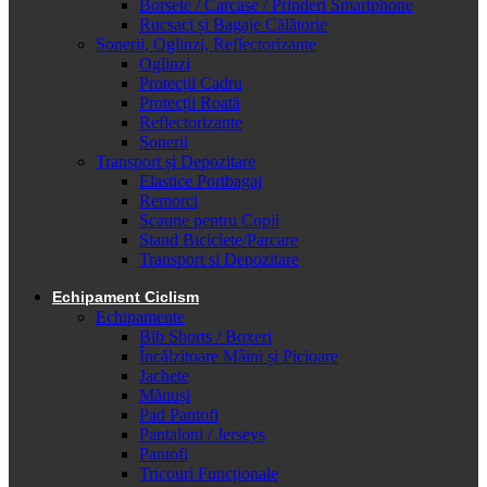
Borsete / Carcase / Prinderi Smartphone
Rucsaci și Bagaje Călătorie
Sonerii, Oglinzi, Reflectorizante
Oglinzi
Protecții Cadru
Protecții Roată
Reflectorizante
Sonerii
Transport și Depozitare
Elastice Portbagaj
Remorci
Scaune pentru Copii
Stand Biciclete/Parcare
Transport si Depozitare
Echipament Ciclism
Echipamente
Bib Shorts / Boxeri
Încălzitoare Mâini și Picioare
Jachete
Mănuși
Pad Pantofi
Pantaloni / Jerseys
Pantofi
Tricouri Funcționale