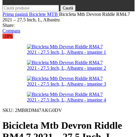
Caută
Prima pagină
Biciclete
MTB
Bicicleta Mtb Devron Riddle RM4.7
2021 – 27.5 Inch, L, Albastru
Share:
Compara
-18%
SKU:
2MBRDM47AKG0DV
Bicicleta Mtb Devron Riddle
RM4.7 2021 – 27.5 Inch, L,