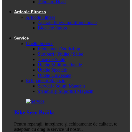
Tubulare-Head
Articole Fitness
Articole Fitness
Aparate fitness multifunctionale
Biciclete fitness
Service
Unelte Service
Echipament Workshop
Șuruburi / Piulițe / Șaibe
Truse de Scule
Unelte Multifuncționale
Unelte Speciale
Unelte Universale
Echipament Magazin
Servicii / Soluții Magazin
Standuri și Suporturi Magazin
Bike Serv Brăila
Pentru reparații, întreținere și echipamente de calitate, te
așteptăm cu drag la service-ul nostru.