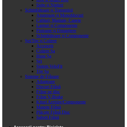
Spițe și Nipluri
Schimbătoare și Transmisii
Angrenaje și Monoblocuri
Cabluri, Mantale, Capete
Lanțuri și Componente
Pinioane și Distanțiere
Schimbătoare și Componente
Șei/Tije și Coliere
Accesorii
Coliere Șa
Huse Șa
Șei
Sistem VeloFit
Tije Șa
Sisteme de Frânare
Adaptoare
Discuri Frână
Frâne pe disc
Frâne V-Brake
Kituri Aerisire/Componente
Manete Frână
Plăcuțe Frână Disc
Saboti Frână
Accesorii pentru Bicicleta