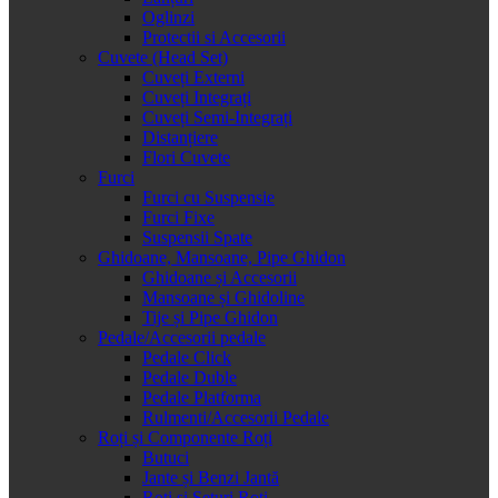
Oglinzi
Protectii si Accesorii
Cuvete (Head Set)
Cuveți Externi
Cuveți Integrați
Cuveți Semi-Integrați
Distanțiere
Flori Cuvete
Furci
Furci cu Suspensie
Furci Fixe
Suspensii Spate
Ghidoane, Mansoane, Pipe Ghidon
Ghidoane și Accesorii
Mansoane și Ghidoline
Tije și Pipe Ghidon
Pedale/Accesorii pedale
Pedale Click
Pedale Duble
Pedale Platforma
Rulmenti/Accesorii Pedale
Roți și Componente Roți
Butuci
Jante și Benzi Jantă
Roți și Seturi Roți