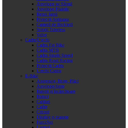
Anvelope pe Sârmă
Anvelope Pliabile
Benzi Jantă
Protecții Antipana
Cameră de Bicicletă
Soluții Tubeless
Valve
Cadre/Urechi
Cadru Fat Bike
Cadru MTB
Cadru Single Speed
Cadru Road Racing
Protecții Cadru
Urechi Cadru
E-Bike
Angrenaje, Brațe, Plăci
Anvelope/Jante
Baterii și încărcătoare
Butuci
Cabluri
Cadre
Cricuri
Display și manete
Furci/Șei
Lanțuri