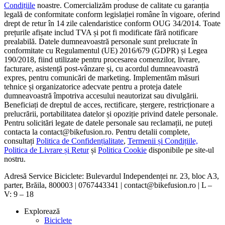
Condițiile
noastre. Comercializăm produse de calitate cu garanția
legală de conformitate conform legislației române în vigoare, oferind
drept de retur în 14 zile calendaristice conform OUG 34/2014. Toate
prețurile afișate includ TVA și pot fi modificate fără notificare
prealabilă. Datele dumneavoastră personale sunt prelucrate în
conformitate cu Regulamentul (UE) 2016/679 (GDPR) și Legea
190/2018, fiind utilizate pentru procesarea comenzilor, livrare,
facturare, asistență post-vânzare și, cu acordul dumneavoastră
expres, pentru comunicări de marketing. Implementăm măsuri
tehnice și organizatorice adecvate pentru a proteja datele
dumneavoastră împotriva accesului neautorizat sau divulgării.
Beneficiați de dreptul de acces, rectificare, ștergere, restricționare a
prelucrării, portabilitatea datelor și opoziție privind datele personale.
Pentru solicitări legate de datele personale sau reclamații, ne puteți
contacta la contact@bikefusion.ro. Pentru detalii complete,
consultați
Politica de Confidențialitate
,
Termenii și Condițiile,
Politica de Livrare și Retur
și
Politica Cookie
disponibile pe site-ul
nostru.
Adresă Service Biciclete: Bulevardul Independenței nr. 23, bloc A3,
parter, Brăila, 800003 | 0767443341 | contact@bikefusion.ro | L –
V: 9 – 18
Explorează
Biciclete