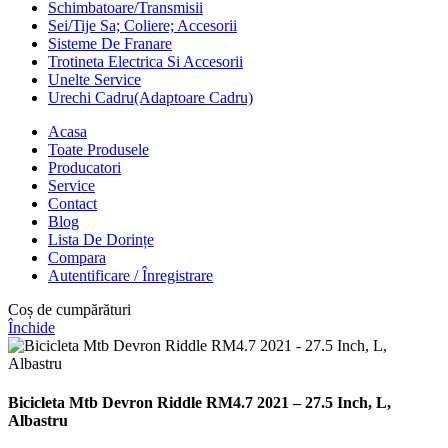
Schimbatoare/Transmisii
Sei/Tije Sa; Coliere; Accesorii
Sisteme De Franare
Trotineta Electrica Si Accesorii
Unelte Service
Urechi Cadru(Adaptoare Cadru)
Acasa
Toate Produsele
Producatori
Service
Contact
Blog
Lista De Dorințe
Compara
Autentificare / Înregistrare
Coș de cumpărături
Închide
Bicicleta Mtb Devron Riddle RM4.7 2021 – 27.5 Inch, L,
Albastru