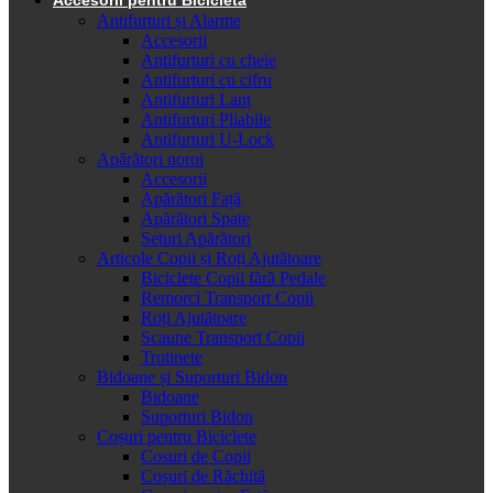
Antifurturi și Alarme
Accesorii
Antifurturi cu cheie
Antifurturi cu cifru
Antifurturi Lanț
Antifurturi Pliabile
Antifurturi U-Lock
Apărători noroi
Accesorii
Apărători Față
Apărători Spate
Seturi Apărători
Articole Copii și Roți Ajutătoare
Biciclete Copii fără Pedale
Remorci Transport Copii
Roți Ajutătoare
Scaune Transport Copii
Trotinete
Bidoane și Suporturi Bidon
Bidoane
Suporturi Bidon
Coșuri pentru Biciclete
Cosuri de Copii
Coșuri de Răchită