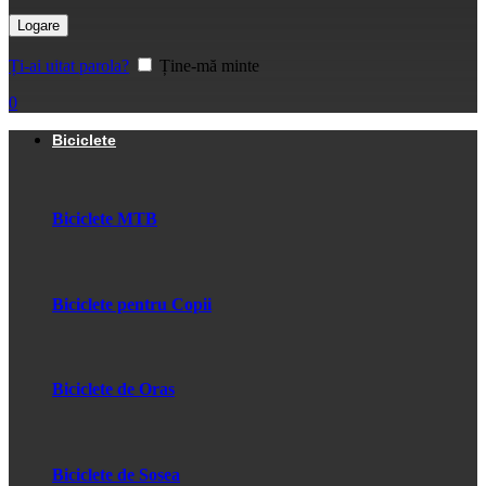
Logare
Ți-ai uitat parola?
Ține-mă minte
0
Biciclete
Biciclete MTB
Biciclete pentru Copii
Biciclete de Oras
Biciclete de Sosea