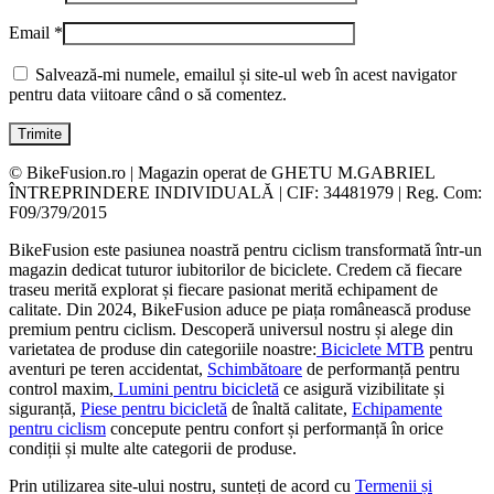
Email
*
Salvează-mi numele, emailul și site-ul web în acest navigator
pentru data viitoare când o să comentez.
© BikeFusion.ro | Magazin operat de GHETU M.GABRIEL
ÎNTREPRINDERE INDIVIDUALĂ | CIF: 34481979 | Reg. Com:
F09/379/2015
BikeFusion este pasiunea noastră pentru ciclism transformată într-un
magazin dedicat tuturor iubitorilor de biciclete. Credem că fiecare
traseu merită explorat și fiecare pasionat merită echipament de
calitate. Din 2024, BikeFusion aduce pe piața românească produse
premium pentru ciclism. Descoperă universul nostru și alege din
varietatea de produse din categoriile noastre:
Biciclete MTB
pentru
aventuri pe teren accidentat,
Schimbătoare
de performanță pentru
control maxim,
Lumini pentru bicicletă
ce asigură vizibilitate și
siguranță,
Piese pentru bicicletă
de înaltă calitate,
Echipamente
pentru ciclism
concepute pentru confort și performanță în orice
condiții și multe alte categorii de produse.
Prin utilizarea site-ului nostru, sunteți de acord cu
Termenii și